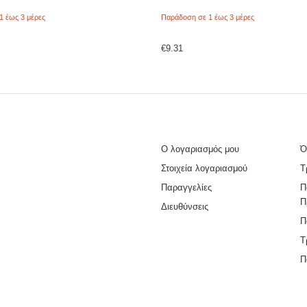
1 έως 3 μέρες
Παράδοση σε 1 έως 3 μέρες
€
9.31
Ο λογαριασμός μου
Ό
Στοιχεία λογαριασμού
Τ
Παραγγελίες
Π
Π
Διευθύνσεις
Π
Τ
Π