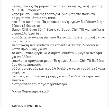
Εκτός από τις θερμομονωτικές τους ιδιότητες, τα ψυγεία της
MILTON μπορεί να
χρησιμεύσουν και ως τραπεζάκι. Ακουμπήστε πάνω το
ρόφημά σας, όπως τον καφέ
σας ή το ποτό σας. Τα καπάκια των ψυγείων διαθέτουν 2 ή 4
θέσεις (2 θέσεις τα
Super Chill 8 και 30, 4 θέσεις το Super Chill 70) για ποτήρι ή
μπουκάλι. Έτσι δεν
χρειάζεται να ανησυχείτε που θα ακουμπήσετε το αναψυκτικό
σας, ενώ σε
περίπτωση που κάθεστε σε καρεκλάκι θα σας δώσουν το
κατάλληλο ύψος για να
το ακουμπάτε χωρίς να σκύβετε. Διαθέτουν μεγάλο άνοιγμα
για να βάζετε
εύκολα τα πράγματα μέσα. Το ψυγείο Super Chill 70 διαθέτει
βαριάς κατασκευής
ρόδες μεταφοράς και χερούλι διπλό για να το τραβάτε εύκολα
χωρίς να
σκύβετε, και τάπα απορροής για να αδειάζετε το νερό από τα
παγάκια
διατηρώντας τον πάγο περισσότερο.
Λοιπά Χαρακτηριστικά:0
ΧΑΡΑΚΤΗΡΙΣΤΙΚΆ