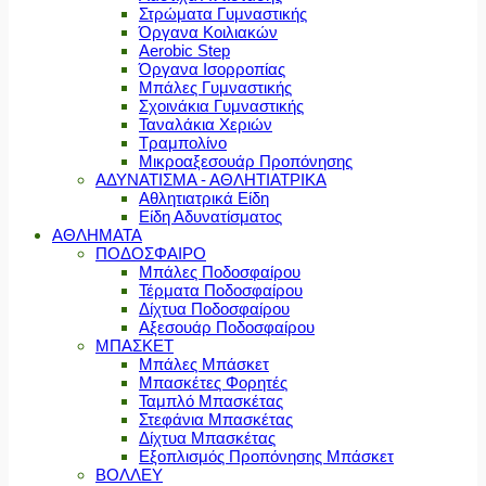
Στρώματα Γυμναστικής
Όργανα Κοιλιακών
Aerobic Step
Όργανα Ισορροπίας
Μπάλες Γυμναστικής
Σχοινάκια Γυμναστικής
Ταναλάκια Χεριών
Τραμπολίνο
Μικροαξεσουάρ Προπόνησης
ΑΔΥΝΑΤΙΣΜΑ - ΑΘΛΗΤΙΑΤΡΙΚΑ
Αθλητιατρικά Είδη
Είδη Αδυνατίσματος
ΑΘΛΗΜΑΤΑ
ΠΟΔΟΣΦΑΙΡΟ
Μπάλες Ποδοσφαίρου
Τέρματα Ποδοσφαίρου
Δίχτυα Ποδοσφαίρου
Αξεσουάρ Ποδοσφαίρου
ΜΠΑΣΚΕΤ
Μπάλες Μπάσκετ
Μπασκέτες Φορητές
Ταμπλό Μπασκέτας
Στεφάνια Μπασκέτας
Δίχτυα Μπασκέτας
Εξοπλισμός Προπόνησης Μπάσκετ
ΒΟΛΛΕΥ