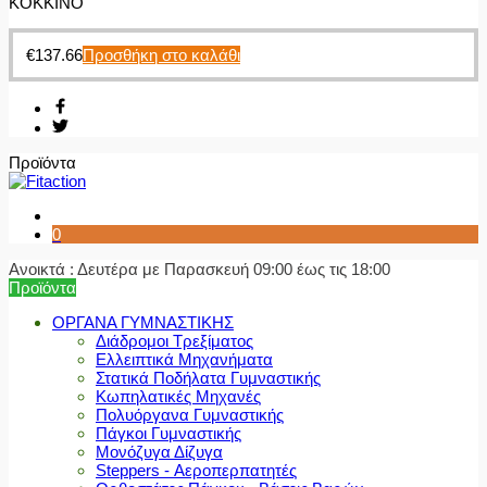
ΚΟΚΚΙΝΟ
€
137.66
Προσθήκη στο καλάθι
Προϊόντα
0
Ανοικτά : Δευτέρα με Παρασκευή 09:00 έως τις 18:00
Προϊόντα
ΟΡΓΑΝΑ ΓΥΜΝΑΣΤΙΚΗΣ
Διάδρομοι Τρεξίματος
Ελλειπτικά Μηχανήματα
Στατικά Ποδήλατα Γυμναστικής
Κωπηλατικές Μηχανές
Πολυόργανα Γυμναστικής
Πάγκοι Γυμναστικής
Μονόζυγα Δίζυγα
Steppers - Αεροπερπατητές