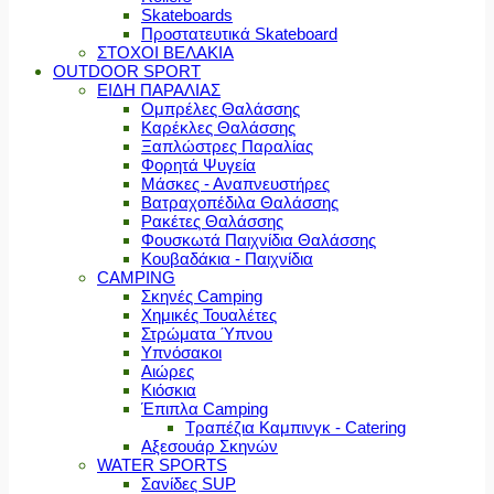
Skateboards
Προστατευτικά Skateboard
ΣΤΟΧΟΙ ΒΕΛΑΚΙΑ
OUTDOOR SPORT
ΕΙΔΗ ΠΑΡΑΛΙΑΣ
Ομπρέλες Θαλάσσης
Καρέκλες Θαλάσσης
Ξαπλώστρες Παραλίας
Φορητά Ψυγεία
Μάσκες - Αναπνευστήρες
Βατραχοπέδιλα Θαλάσσης
Ρακέτες Θαλάσσης
Φουσκωτά Παιχνίδια Θαλάσσης
Κουβαδάκια - Παιχνίδια
CAMPING
Σκηνές Camping
Χημικές Τουαλέτες
Στρώματα Ύπνου
Υπνόσακοι
Αιώρες
Κιόσκια
Έπιπλα Camping
Τραπέζια Καμπινγκ - Catering
Αξεσουάρ Σκηνών
WATER SPORTS
Σανίδες SUP