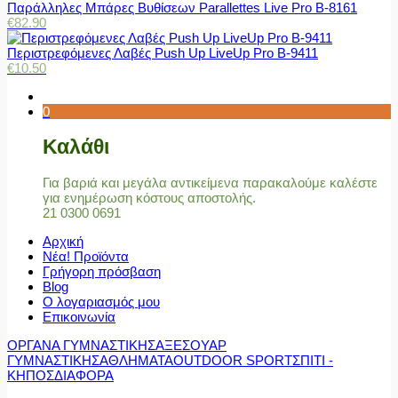
Παράλληλες Μπάρες Βυθίσεων Parallettes Live Pro Β-8161
€
82.90
Περιστρεφόμενες Λαβές Push Up LiveUp Pro Β-9411
€
10.50
0
Καλάθι
Για βαριά και μεγάλα αντικείμενα παρακαλούμε καλέστε
για ενημέρωση κόστους αποστολής.
21 0300 0691
Αρχική
Νέα! Προϊόντα
Γρήγορη πρόσβαση
Blog
Ο λογαριασμός μου
Επικοινωνία
ΟΡΓΑΝΑ ΓΥΜΝΑΣΤΙΚΗΣ
ΑΞΕΣΟΥΑΡ
ΓΥΜΝΑΣΤΙΚΗΣ
ΑΘΛΗΜΑΤΑ
OUTDOOR SPORT
ΣΠΙΤΙ -
ΚΗΠΟΣ
ΔΙΑΦΟΡΑ