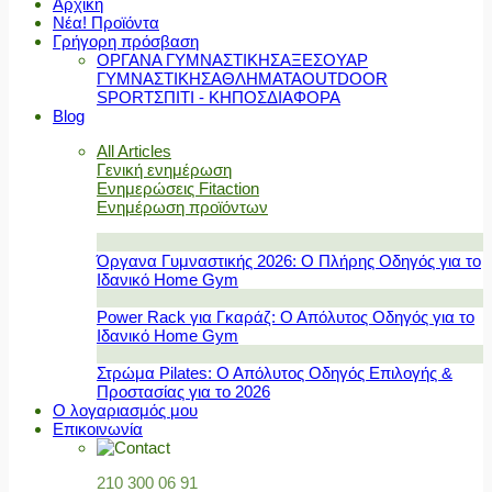
Αρχική
Νέα! Προϊόντα
Γρήγορη πρόσβαση
ΟΡΓΑΝΑ ΓΥΜΝΑΣΤΙΚΗΣ
ΑΞΕΣΟΥΑΡ
ΓΥΜΝΑΣΤΙΚΗΣ
ΑΘΛΗΜΑΤΑ
OUTDOOR
SPORT
ΣΠΙΤΙ - ΚΗΠΟΣ
ΔΙΑΦΟΡΑ
Blog
All Articles
Γενική ενημέρωση
Ενημερώσεις Fitaction
Ενημέρωση προϊόντων
Όργανα Γυμναστικής 2026: Ο Πλήρης Οδηγός για το
Ιδανικό Home Gym
Power Rack για Γκαράζ: Ο Απόλυτος Οδηγός για το
Ιδανικό Home Gym
Στρώμα Pilates: Ο Απόλυτος Οδηγός Επιλογής &
Προστασίας για το 2026
Ο λογαριασμός μου
Επικοινωνία
210 300 06 91