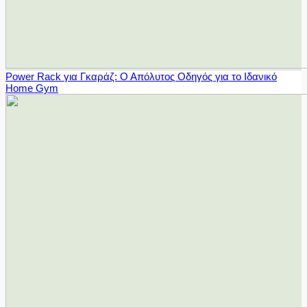
Power Rack για Γκαράζ: Ο Απόλυτος Οδηγός για το Ιδανικό
Home Gym