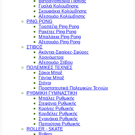
Βατραχοπέδιλα Πισίνας
Γυαλιά Κολύμβησης
Σκουφάκια Κολύμβησης
Αξεσουάρ Κολύμβησης
PING PONG
Τραπέζια Ping Pong
Ρακέτες Ping Pong
Μπαλάκια Ping Pong
Αξεσουάρ Ping Pong
ΣΤΙΒΟΣ
Ακόντια-Σφαίρες-Σφύρες
Χρονόμετρα
Αξεσουάρ Στίβου
ΠΟΛΕΜΙΚΕΣ ΤΕΧΝΕΣ
Σάκοι Μποξ
Γάντια Μποξ
Στόχοι
Προστατευτικά Πολεμικών Τεχνών
ΡΥΘΜΙΚΗ ΓΥΜΝΑΣΤΙΚΗ
Μπάλες Ρυθμικής
Στεφάνια Ρυθμικής
Κορίνες Ρυθμικής
Κορδέλες Ρυθμικής
Σχοινάκια Ρυθμικής
Παπούτσια Ρυθμικής
ROLLER - SKATE
Rollers