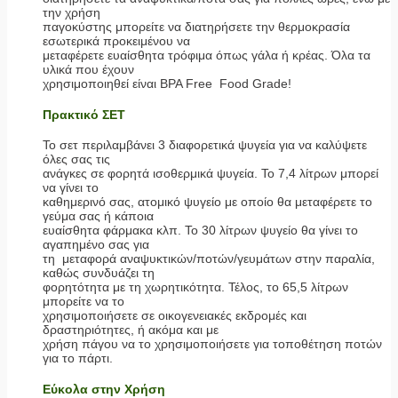
την χρήση
παγοκύστης μπορείτε να διατηρήσετε την θερμοκρασία
εσωτερικά προκειμένου να
μεταφέρετε ευαίσθητα τρόφιμα όπως γάλα ή κρέας. Όλα τα
υλικά που έχουν
χρησιμοποιηθεί είναι BPA Free Food Grade!
Πρακτικό ΣΕΤ
Το σετ περιλαμβάνει 3 διαφορετικά ψυγεία για να καλύψετε
όλες σας τις
ανάγκες σε φορητά ισοθερμικά ψυγεία. Το 7,4 λίτρων μπορεί
να γίνει το
καθημερινό σας, ατομικό ψυγείο με οποίο θα μεταφέρετε το
γεύμα σας ή κάποια
ευαίσθητα φάρμακα κλπ. Το 30 λίτρων ψυγείο θα γίνει το
αγαπημένο σας για
τη μεταφορά αναψυκτικών/ποτών/γευμάτων στην παραλία,
καθώς συνδυάζει τη
φορητότητα με τη χωρητικότητα. Τέλος, το 65,5 λίτρων
μπορείτε να το
χρησιμοποιήσετε σε οικογενειακές εκδρομές και
δραστηριότητες, ή ακόμα και με
χρήση πάγου να το χρησιμοποιήσετε για τοποθέτηση ποτών
για το πάρτι.
Εύκολα στην Χρήση