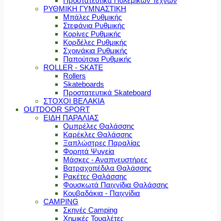
Προστατευτικά Πολεμικών Τεχνών
ΡΥΘΜΙΚΗ ΓΥΜΝΑΣΤΙΚΗ
Μπάλες Ρυθμικής
Στεφάνια Ρυθμικής
Κορίνες Ρυθμικής
Κορδέλες Ρυθμικής
Σχοινάκια Ρυθμικής
Παπούτσια Ρυθμικής
ROLLER - SKATE
Rollers
Skateboards
Προστατευτικά Skateboard
ΣΤΟΧΟΙ ΒΕΛΑΚΙΑ
OUTDOOR SPORT
ΕΙΔΗ ΠΑΡΑΛΙΑΣ
Ομπρέλες Θαλάσσης
Καρέκλες Θαλάσσης
Ξαπλώστρες Παραλίας
Φορητά Ψυγεία
Μάσκες - Αναπνευστήρες
Βατραχοπέδιλα Θαλάσσης
Ρακέτες Θαλάσσης
Φουσκωτά Παιχνίδια Θαλάσσης
Κουβαδάκια - Παιχνίδια
CAMPING
Σκηνές Camping
Χημικές Τουαλέτες