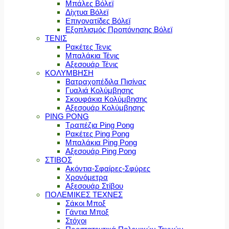
Μπάλες Βόλεϊ
Δίχτυα Βόλεϊ
Επιγονατίδες Βόλεϊ
Εξοπλισμός Προπόνησης Βόλεϊ
ΤΕΝΙΣ
Ρακέτες Τενις
Μπαλάκια Τένις
Αξεσουάρ Τένις
ΚΟΛΥΜΒΗΣΗ
Βατραχοπέδιλα Πισίνας
Γυαλιά Κολύμβησης
Σκουφάκια Κολύμβησης
Αξεσουάρ Κολύμβησης
PING PONG
Τραπέζια Ping Pong
Ρακέτες Ping Pong
Μπαλάκια Ping Pong
Αξεσουάρ Ping Pong
ΣΤΙΒΟΣ
Ακόντια-Σφαίρες-Σφύρες
Χρονόμετρα
Αξεσουάρ Στίβου
ΠΟΛΕΜΙΚΕΣ ΤΕΧΝΕΣ
Σάκοι Μποξ
Γάντια Μποξ
Στόχοι