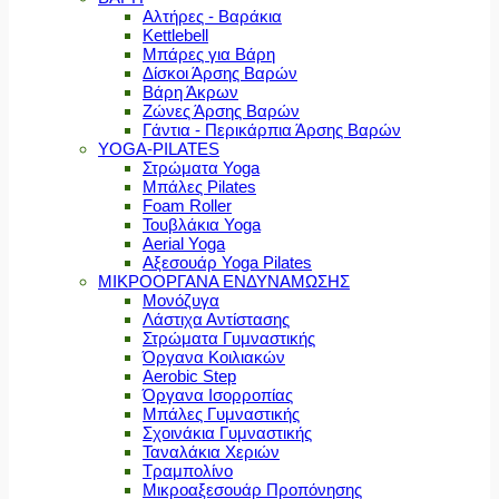
Αλτήρες - Βαράκια
Kettlebell
Μπάρες για Βάρη
Δίσκοι Άρσης Βαρών
Βάρη Άκρων
Ζώνες Άρσης Βαρών
Γάντια - Περικάρπια Άρσης Βαρών
YOGA-PILATES
Στρώματα Yoga
Μπάλες Pilates
Foam Roller
Τουβλάκια Yoga
Aerial Yoga
Αξεσουάρ Yoga Pilates
ΜΙΚΡΟΟΡΓΑΝΑ ΕΝΔΥΝΑΜΩΣΗΣ
Μονόζυγα
Λάστιχα Αντίστασης
Στρώματα Γυμναστικής
Όργανα Κοιλιακών
Aerobic Step
Όργανα Ισορροπίας
Μπάλες Γυμναστικής
Σχοινάκια Γυμναστικής
Ταναλάκια Χεριών
Τραμπολίνο
Μικροαξεσουάρ Προπόνησης