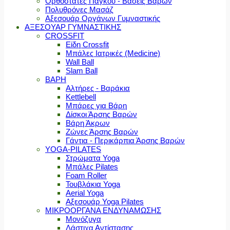
Ορθοστάτες Πάγκου - Βάσεις Βαρών
Πολυθρόνες Μασάζ
Αξεσουάρ Οργάνων Γυμναστικής
ΑΞΕΣΟΥΑΡ ΓΥΜΝΑΣΤΙΚΗΣ
CROSSFIT
Είδη Crossfit
Μπάλες Ιατρικές (Medicine)
Wall Ball
Slam Ball
ΒΑΡΗ
Αλτήρες - Βαράκια
Kettlebell
Μπάρες για Βάρη
Δίσκοι Άρσης Βαρών
Βάρη Άκρων
Ζώνες Άρσης Βαρών
Γάντια - Περικάρπια Άρσης Βαρών
YOGA-PILATES
Στρώματα Yoga
Μπάλες Pilates
Foam Roller
Τουβλάκια Yoga
Aerial Yoga
Αξεσουάρ Yoga Pilates
ΜΙΚΡΟΟΡΓΑΝΑ ΕΝΔΥΝΑΜΩΣΗΣ
Μονόζυγα
Λάστιχα Αντίστασης