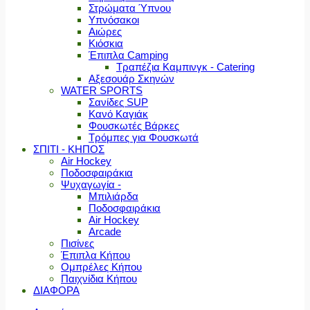
Στρώματα Ύπνου
Υπνόσακοι
Αιώρες
Κιόσκια
Έπιπλα Camping
Τραπέζια Καμπινγκ - Catering
Αξεσουάρ Σκηνών
WATER SPORTS
Σανίδες SUP
Κανό Καγιάκ
Φουσκωτές Βάρκες
Τρόμπες για Φουσκωτά
ΣΠΙΤΙ - ΚΗΠΟΣ
Air Hockey
Ποδοσφαιράκια
Ψυχαγωγία -
Μπιλιάρδα
Ποδοσφαιράκια
Air Hockey
Arcade
Πισίνες
Έπιπλα Κήπου
Ομπρέλες Κήπου
Παιχνίδια Κήπου
ΔΙΑΦΟΡΑ