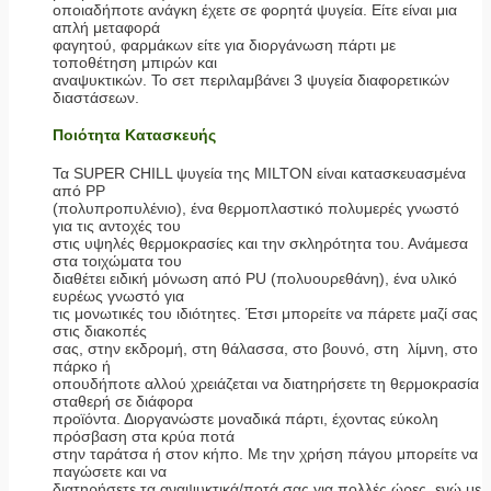
οποιαδήποτε ανάγκη έχετε σε φορητά ψυγεία. Είτε είναι μια
απλή μεταφορά
φαγητού, φαρμάκων είτε για διοργάνωση πάρτι με
τοποθέτηση μπιρών και
αναψυκτικών. Το σετ περιλαμβάνει 3 ψυγεία διαφορετικών
διαστάσεων.
Ποιότητα Κατασκευής
Τα SUPER CHILL ψυγεία της MILTON είναι κατασκευασμένα
από PP
(πολυπροπυλένιο), ένα θερμοπλαστικό πολυμερές γνωστό
για τις αντοχές του
στις υψηλές θερμοκρασίες και την σκληρότητα του. Ανάμεσα
στα τοιχώματα του
διαθέτει ειδική μόνωση από PU (πολυουρεθάνη), ένα υλικό
ευρέως γνωστό για
τις μονωτικές του ιδιότητες. Έτσι μπορείτε να πάρετε μαζί σας
στις διακοπές
σας, στην εκδρομή, στη θάλασσα, στο βουνό, στη λίμνη, στο
πάρκο ή
οπουδήποτε αλλού χρειάζεται να διατηρήσετε τη θερμοκρασία
σταθερή σε διάφορα
προϊόντα. Διοργανώστε μοναδικά πάρτι, έχοντας εύκολη
πρόσβαση στα κρύα ποτά
στην ταράτσα ή στον κήπο. Με την χρήση πάγου μπορείτε να
παγώσετε και να
διατηρήσετε τα αναψυκτικά/ποτά σας για πολλές ώρες, ενώ με