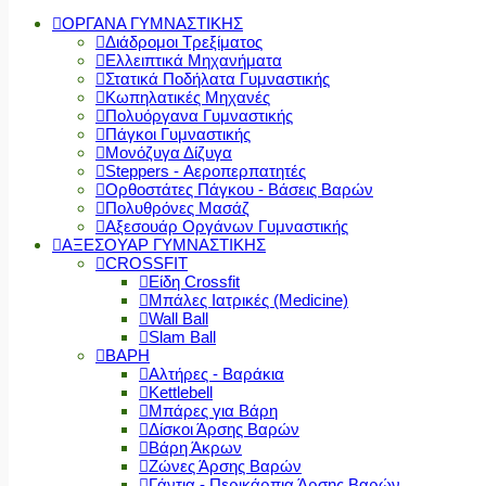
ΟΡΓΑΝΑ ΓΥΜΝΑΣΤΙΚΗΣ
Διάδρομοι Τρεξίματος
Ελλειπτικά Μηχανήματα
Στατικά Ποδήλατα Γυμναστικής
Κωπηλατικές Μηχανές
Πολυόργανα Γυμναστικής
Πάγκοι Γυμναστικής
Μονόζυγα Δίζυγα
Steppers - Αεροπερπατητές
Ορθοστάτες Πάγκου - Βάσεις Βαρών
Πολυθρόνες Μασάζ
Αξεσουάρ Οργάνων Γυμναστικής
ΑΞΕΣΟΥΑΡ ΓΥΜΝΑΣΤΙΚΗΣ
CROSSFIT
Είδη Crossfit
Μπάλες Ιατρικές (Medicine)
Wall Ball
Slam Ball
ΒΑΡΗ
Αλτήρες - Βαράκια
Kettlebell
Μπάρες για Βάρη
Δίσκοι Άρσης Βαρών
Βάρη Άκρων
Ζώνες Άρσης Βαρών
Γάντια - Περικάρπια Άρσης Βαρών