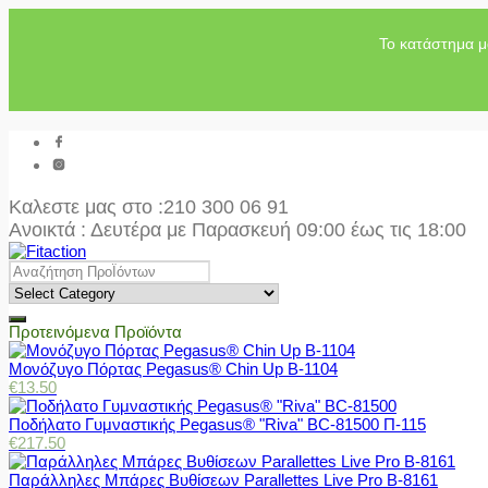
Το κατάστημα μ
Καλεστε μας στο
:210 300 06 91
Ανοικτά : Δευτέρα με Παρασκευή 09:00 έως τις 18:00
Προτεινόμενα Προϊόντα
Μονόζυγο Πόρτας Pegasus® Chin Up Β-1104
€
13.50
Ποδήλατο Γυμναστικής Pegasus® "Riva" BC-81500 Π-115
€
217.50
Παράλληλες Μπάρες Βυθίσεων Parallettes Live Pro Β-8161