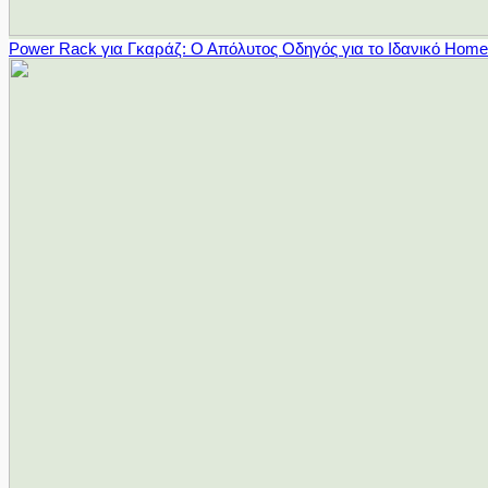
Power Rack για Γκαράζ: Ο Απόλυτος Οδηγός για το Ιδανικό Hom