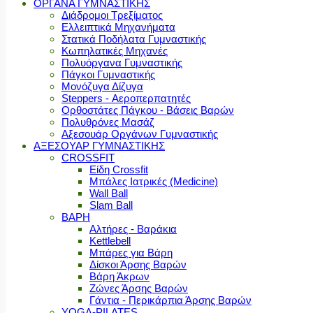
ΟΡΓΑΝΑ ΓΥΜΝΑΣΤΙΚΗΣ
Διάδρομοι Τρεξίματος
Ελλειπτικά Μηχανήματα
Στατικά Ποδήλατα Γυμναστικής
Κωπηλατικές Μηχανές
Πολυόργανα Γυμναστικής
Πάγκοι Γυμναστικής
Μονόζυγα Δίζυγα
Steppers - Αεροπερπατητές
Ορθοστάτες Πάγκου - Βάσεις Βαρών
Πολυθρόνες Μασάζ
Αξεσουάρ Οργάνων Γυμναστικής
ΑΞΕΣΟΥΑΡ ΓΥΜΝΑΣΤΙΚΗΣ
CROSSFIT
Είδη Crossfit
Μπάλες Ιατρικές (Medicine)
Wall Ball
Slam Ball
ΒΑΡΗ
Αλτήρες - Βαράκια
Kettlebell
Μπάρες για Βάρη
Δίσκοι Άρσης Βαρών
Βάρη Άκρων
Ζώνες Άρσης Βαρών
Γάντια - Περικάρπια Άρσης Βαρών
YOGA-PILATES