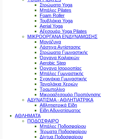
Στρώματα Yoga
Μπάλες Pilates
Foam Roller
Τουβλάκια Yoga
Aerial Yoga
Αξεσουάρ Yoga Pilates
ΜΙΚΡΟΟΡΓΑΝΑ ΕΝΔΥΝΑΜΩΣΗΣ
Μονόζυγα
Λάστιχα Αντίστασης
Στρώματα Γυμναστικής
Όργανα Κοιλιακών
Aerobic Step
Όργανα Ισορροπίας
Μπάλες Γυμναστικής
Σχοινάκια Γυμναστικής
Ταναλάκια Χεριών
Τραμπολίνο
Μικροαξεσουάρ Προπόνησης
ΑΔΥΝΑΤΙΣΜΑ - ΑΘΛΗΤΙΑΤΡΙΚΑ
Αθλητιατρικά Είδη
Είδη Αδυνατίσματος
ΑΘΛΗΜΑΤΑ
ΠΟΔΟΣΦΑΙΡΟ
Μπάλες Ποδοσφαίρου
Τέρματα Ποδοσφαίρου
Δίχτυα Ποδοσφαίρου