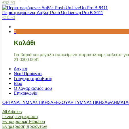
€
82.90
Περιστρεφόμενες Λαβές Push Up LiveUp Pro Β-9411
€
10.50
0
Καλάθι
Για βαριά και μεγάλα αντικείμενα παρακαλούμε καλέστε γ
21 0300 0691
Αρχική
Νέα! Προϊόντα
Γρήγορη πρόσβαση
Blog
Ο λογαριασμός μου
Επικοινωνία
ΟΡΓΑΝΑ ΓΥΜΝΑΣΤΙΚΗΣ
ΑΞΕΣΟΥΑΡ ΓΥΜΝΑΣΤΙΚΗΣ
ΑΘΛΗΜΑΤΑ
All Articles
Γενική ενημέρωση
Ενημερώσεις Fitaction
Ενημέρωση προϊόντων