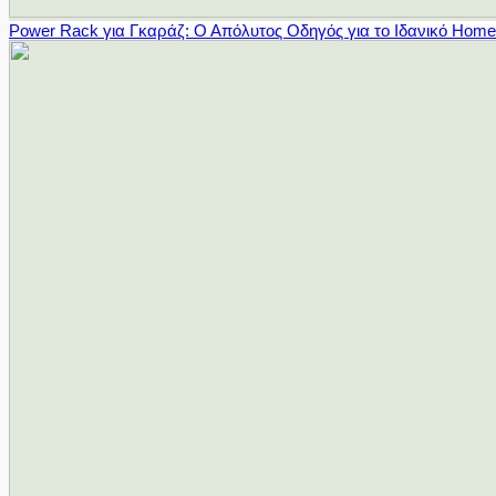
Power Rack για Γκαράζ: Ο Απόλυτος Οδηγός για το Ιδανικό Hom