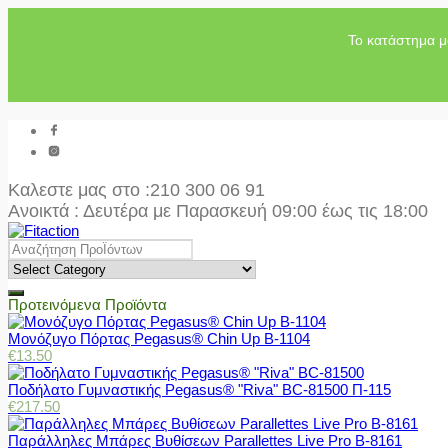
Το κατάστημα μ
Καλεστε μας στο
:210 300 06 91
Ανοικτά : Δευτέρα με Παρασκευή 09:00 έως τις 18:00
Προτεινόμενα Προϊόντα
Μονόζυγο Πόρτας Pegasus® Chin Up Β-1104
€
13.50
Ποδήλατο Γυμναστικής Pegasus® "Riva" BC-81500 Π-115
€
217.50
Παράλληλες Μπάρες Βυθίσεων Parallettes Live Pro Β-8161