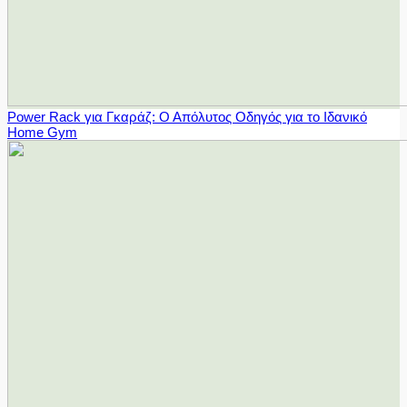
Power Rack για Γκαράζ: Ο Απόλυτος Οδηγός για το Ιδανικό
Home Gym