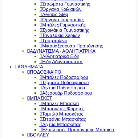
Στρώματα Γυμναστικής
Όργανα Κοιλιακών
Aerobic Step
Όργανα Ισορροπίας
Μπάλες Γυμναστικής
Σχοινάκια Γυμναστικής
Ταναλάκια Χεριών
Τραμπολίνο
Μικροαξεσουάρ Προπόνησης
ΑΔΥΝΑΤΙΣΜΑ - ΑΘΛΗΤΙΑΤΡΙΚΑ
Αθλητιατρικά Είδη
Είδη Αδυνατίσματος
ΑΘΛΗΜΑΤΑ
ΠΟΔΟΣΦΑΙΡΟ
Μπάλες Ποδοσφαίρου
Τέρματα Ποδοσφαίρου
Δίχτυα Ποδοσφαίρου
Αξεσουάρ Ποδοσφαίρου
ΜΠΑΣΚΕΤ
Μπάλες Μπάσκετ
Μπασκέτες Φορητές
Ταμπλό Μπασκέτας
Στεφάνια Μπασκέτας
Δίχτυα Μπασκέτας
Εξοπλισμός Προπόνησης Μπάσκετ
ΒΟΛΛΕΥ