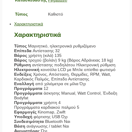
Τύπος
Καθιστό
Χαρακτηριστικά
Χαρακτηριστικά
Τύπος
Μαγνητικό, ηλεκτρονικά ρυθμιζόμενο
Επίπεδα
Αντίστασης 32
Βάρος
χρήστη (κιλά) 135
Βάρος
τροχού (βολάν) 9 kg (Βάρος Αδράνειας 18 kg)
Ρύθμιση
αντίστασης ποδηλάτου Ηλεκτρονική ρύθμιση
Ηλεκτρονική
κονσόλα LCD με Μπλε οπίσθιο φωτισμό
Ενδείξεις
Χρόνος, Απόσταση, Θερμίδες, RPM, Watt,
Καρδιακός Παλμός, Επίπεδο Αντίστασης
Εναλλαγή
από χιλιόμετρα σε μίλια Όχι
Προγράμματα
12
Προγράμματα
άσκησης Manual, Watt Control, Ένδειξη
Bodyfat
Προγράμματα
χρήστη 4
Προγράμματα καρδιακού παλμού 5
Εφαρμογές
Kinomap, Zwift
Υποδοχή
φόρτισης USB Όχι
Συνδεσιμότητα
Bluetooth Ναι
Βάση
ανάγνωσης / tablet Ναι
Ανεμιστήρας
Όχι