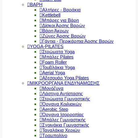
ΒΑΡΗ
Αλτήρες - Βαράκια
Kettlebell
Μπάρες για Βάρη
Δίσκοι Άρσης Βαρών
Βάρη Άκρων
Ζώνες Άρσης Βαρών
Γάντια - Περικάρπια Άρσης Βαρών
YOGA-PILATES
Στρώματα Yoga
Μπάλες Pilates
Foam Roller
Τουβλάκια Yoga
Aerial Yoga
Αξεσουάρ Yoga Pilates
ΜΙΚΡΟΟΡΓΑΝΑ ΕΝΔΥΝΑΜΩΣΗΣ
Μονόζυγα
Λάστιχα Αντίστασης
Στρώματα Γυμναστικής
Όργανα Κοιλιακών
Aerobic Step
Όργανα Ισορροπίας
Μπάλες Γυμναστικής
Σχοινάκια Γυμναστικής
Ταναλάκια Χεριών
Τραμπολίνο