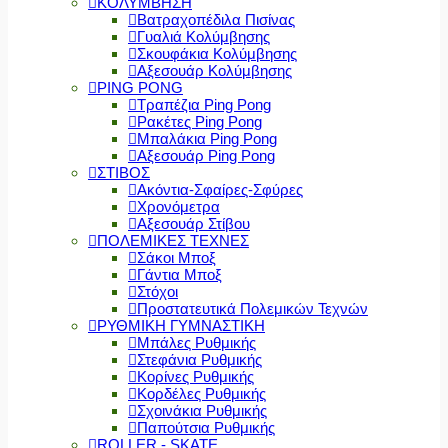
ΚΟΛΥΜΒΗΣΗ
Βατραχοπέδιλα Πισίνας
Γυαλιά Κολύμβησης
Σκουφάκια Κολύμβησης
Αξεσουάρ Κολύμβησης
PING PONG
Τραπέζια Ping Pong
Ρακέτες Ping Pong
Μπαλάκια Ping Pong
Αξεσουάρ Ping Pong
ΣΤΙΒΟΣ
Ακόντια-Σφαίρες-Σφύρες
Χρονόμετρα
Αξεσουάρ Στίβου
ΠΟΛΕΜΙΚΕΣ ΤΕΧΝΕΣ
Σάκοι Μποξ
Γάντια Μποξ
Στόχοι
Προστατευτικά Πολεμικών Τεχνών
ΡΥΘΜΙΚΗ ΓΥΜΝΑΣΤΙΚΗ
Μπάλες Ρυθμικής
Στεφάνια Ρυθμικής
Κορίνες Ρυθμικής
Κορδέλες Ρυθμικής
Σχοινάκια Ρυθμικής
Παπούτσια Ρυθμικής
ROLLER - SKATE