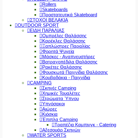
Rollers
Skateboards
Προστατευτικά Skateboard
ΣΤΟΧΟΙ ΒΕΛΑΚΙΑ
OUTDOOR SPORT
ΕΙΔΗ ΠΑΡΑΛΙΑΣ
Ομπρέλες Θαλάσσης
Καρέκλες Θαλάσσης
Ξαπλώστρες Παραλίας
Φορητά Ψυγεία
Μάσκες - Αναπνευστήρες
Βατραχοπέδιλα Θαλάσσης
Ρακέτες Θαλάσσης
Φουσκωτά Παιχνίδια Θαλάσσης
Κουβαδάκια - Παιχνίδια
CAMPING
Σκηνές Camping
Χημικές Τουαλέτες
Στρώματα Ύπνου
Υπνόσακοι
Αιώρες
Κιόσκια
Έπιπλα Camping
Τραπέζια Καμπινγκ - Catering
Αξεσουάρ Σκηνών
WATER SPORTS