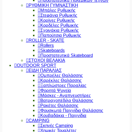
Προστατευτικά Πολεμικών Τεχνών
ΡΥΘΜΙΚΗ ΓΥΜΝΑΣΤΙΚΗ
Μπάλες Ρυθμικής
Στεφάνια Ρυθμικής
Κορίνες Ρυθμικής
Κορδέλες Ρυθμικής
Σχοινάκια Ρυθμικής
Παπούτσια Ρυθμικής
ROLLER - SKATE
Rollers
Skateboards
Προστατευτικά Skateboard
ΣΤΟΧΟΙ ΒΕΛΑΚΙΑ
OUTDOOR SPORT
ΕΙΔΗ ΠΑΡΑΛΙΑΣ
Ομπρέλες Θαλάσσης
Καρέκλες Θαλάσσης
Ξαπλώστρες Παραλίας
Φορητά Ψυγεία
Μάσκες - Αναπνευστήρες
Βατραχοπέδιλα Θαλάσσης
Ρακέτες Θαλάσσης
Φουσκωτά Παιχνίδια Θαλάσσης
Κουβαδάκια - Παιχνίδια
CAMPING
Σκηνές Camping
Χημικές Τουαλέτες