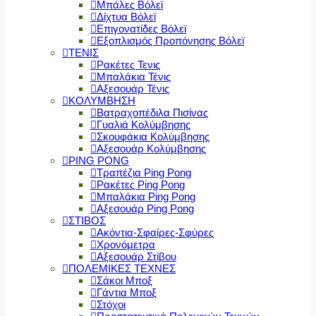
Μπάλες Βόλεϊ
Δίχτυα Βόλεϊ
Επιγονατίδες Βόλεϊ
Εξοπλισμός Προπόνησης Βόλεϊ
ΤΕΝΙΣ
Ρακέτες Τενις
Μπαλάκια Τένις
Αξεσουάρ Τένις
ΚΟΛΥΜΒΗΣΗ
Βατραχοπέδιλα Πισίνας
Γυαλιά Κολύμβησης
Σκουφάκια Κολύμβησης
Αξεσουάρ Κολύμβησης
PING PONG
Τραπέζια Ping Pong
Ρακέτες Ping Pong
Μπαλάκια Ping Pong
Αξεσουάρ Ping Pong
ΣΤΙΒΟΣ
Ακόντια-Σφαίρες-Σφύρες
Χρονόμετρα
Αξεσουάρ Στίβου
ΠΟΛΕΜΙΚΕΣ ΤΕΧΝΕΣ
Σάκοι Μποξ
Γάντια Μποξ
Στόχοι