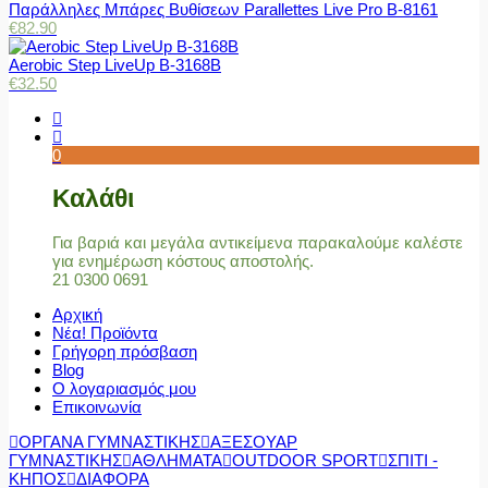
Παράλληλες Μπάρες Βυθίσεων Parallettes Live Pro Β-8161
€
82.90
Aerobic Step LiveUp B-3168B
€
32.50
0
Καλάθι
Για βαριά και μεγάλα αντικείμενα παρακαλούμε καλέστε
για ενημέρωση κόστους αποστολής.
21 0300 0691
Αρχική
Νέα! Προϊόντα
Γρήγορη πρόσβαση
Blog
Ο λογαριασμός μου
Επικοινωνία
ΟΡΓΑΝΑ ΓΥΜΝΑΣΤΙΚΗΣ
ΑΞΕΣΟΥΑΡ
ΓΥΜΝΑΣΤΙΚΗΣ
ΑΘΛΗΜΑΤΑ
OUTDOOR SPORT
ΣΠΙΤΙ -
ΚΗΠΟΣ
ΔΙΑΦΟΡΑ