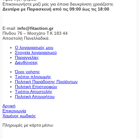
Επικοινωνήστε μαζί μας για όποια διευκρίνιση χρειάζεστε.
Δευτέρα με Παρασκευή από τις 09:00 έως τις 18:00
E-mail:
info@fitaction.gr
Πίνδου 76 – Μοσχάτο Τ.Κ 183 44
Αποστολή Πανελλαδικά.
Ο λογαριασμός μου
Στοιχεία λογαριασμού
Παραγγελίες
Διευθύνσεις
Όροι χρήσης
Τρόποι πληρωμής
Πολιτική Παράδοσης Προϊόντων
Πολιτική Επιστροφών
Τρόποι Αποστολής
Πολιτική Απορρήτου
Αρχική
Επικοινωνία
Χαμένος κωδικός
Πληρωμές με κάρτα μέσω: