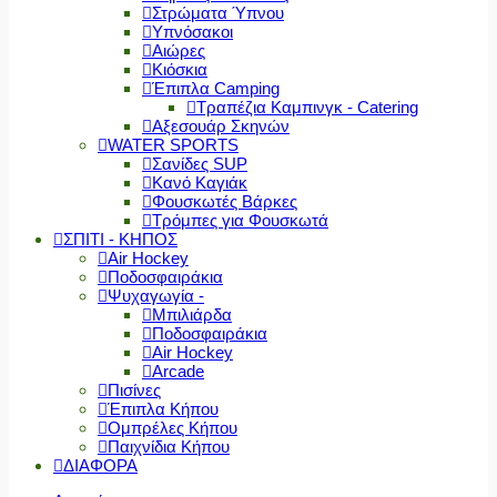
Στρώματα Ύπνου
Υπνόσακοι
Αιώρες
Κιόσκια
Έπιπλα Camping
Τραπέζια Καμπινγκ - Catering
Αξεσουάρ Σκηνών
WATER SPORTS
Σανίδες SUP
Κανό Καγιάκ
Φουσκωτές Βάρκες
Τρόμπες για Φουσκωτά
ΣΠΙΤΙ - ΚΗΠΟΣ
Air Hockey
Ποδοσφαιράκια
Ψυχαγωγία -
Μπιλιάρδα
Ποδοσφαιράκια
Air Hockey
Arcade
Πισίνες
Έπιπλα Κήπου
Ομπρέλες Κήπου
Παιχνίδια Κήπου
ΔΙΑΦΟΡΑ