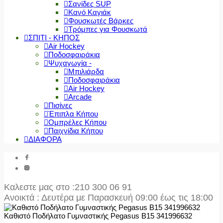
Σανίδες SUP
Κανό Καγιάκ
Φουσκωτές Βάρκες
Τρόμπες για Φουσκωτά
ΣΠΙΤΙ - ΚΗΠΟΣ
Air Hockey
Ποδοσφαιράκια
Ψυχαγωγία -
Μπιλιάρδα
Ποδοσφαιράκια
Air Hockey
Arcade
Πισίνες
Έπιπλα Κήπου
Ομπρέλες Κήπου
Παιχνίδια Κήπου
ΔΙΑΦΟΡΑ
Καλεστε μας στο
:210 300 06 91
Ανοικτά : Δευτέρα με Παρασκευή 09:00 έως τις 18:00
Καθιστό Ποδήλατο Γυμναστικής Pegasus B15 341996632