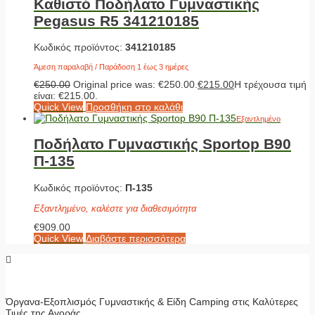
Καθιστό Ποδήλατο Γυμναστικής
Pegasus R5 341210185
Κωδικός προϊόντος:
341210185
Άμεση παραλαβή / Παράδοση 1 έως 3 ημέρες
€
250.00
Original price was: €250.00.
€
215.00
Η τρέχουσα τιμή
είναι: €215.00.
Quick View
Προσθήκη στο καλάθι
Εξαντλημένο
Ποδήλατο Γυμναστικής Sportop B90
Π-135
Κωδικός προϊόντος:
Π-135
Εξαντλημένο, καλέστε για διαθεσιμότητα
€
909.00
Quick View
Διαβάστε περισσότερα
Όργανα-Εξοπλισμός Γυμναστικής & Είδη Camping στις Καλύτερες
Τιμές της Αγοράς.