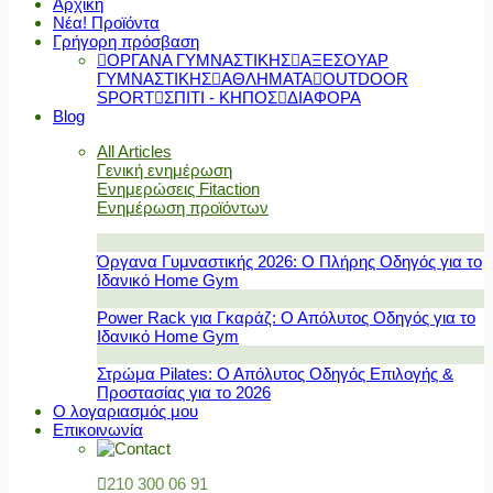
Αρχική
Νέα! Προϊόντα
Γρήγορη πρόσβαση
ΟΡΓΑΝΑ ΓΥΜΝΑΣΤΙΚΗΣ
ΑΞΕΣΟΥΑΡ
ΓΥΜΝΑΣΤΙΚΗΣ
ΑΘΛΗΜΑΤΑ
OUTDOOR
SPORT
ΣΠΙΤΙ - ΚΗΠΟΣ
ΔΙΑΦΟΡΑ
Blog
All Articles
Γενική ενημέρωση
Ενημερώσεις Fitaction
Ενημέρωση προϊόντων
Όργανα Γυμναστικής 2026: Ο Πλήρης Οδηγός για το
Ιδανικό Home Gym
Power Rack για Γκαράζ: Ο Απόλυτος Οδηγός για το
Ιδανικό Home Gym
Στρώμα Pilates: Ο Απόλυτος Οδηγός Επιλογής &
Προστασίας για το 2026
Ο λογαριασμός μου
Επικοινωνία
210 300 06 91