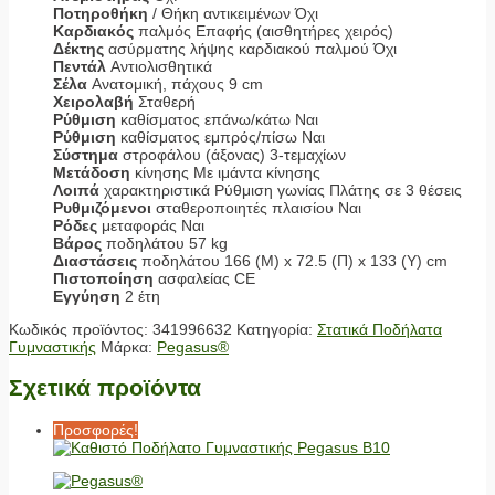
Ποτηροθήκη
/ Θήκη αντικειμένων Όχι
Καρδιακός
παλμός Επαφής (αισθητήρες χειρός)
Δέκτης
ασύρματης λήψης καρδιακού παλμού Όχι
Πεντάλ
Αντιολισθητικά
Σέλα
Ανατομική, πάχους 9 cm
Χειρολαβή
Σταθερή
Ρύθμιση
καθίσματος επάνω/κάτω Ναι
Ρύθμιση
καθίσματος εμπρός/πίσω Ναι
Σύστημα
στροφάλου (άξονας) 3-τεμαχίων
Μετάδοση
κίνησης Με ιμάντα κίνησης
Λοιπά
χαρακτηριστικά Ρύθμιση γωνίας Πλάτης σε 3 θέσεις
Ρυθμιζόμενοι
σταθεροποιητές πλαισίου Ναι
Ρόδες
μεταφοράς Ναι
Βάρος
ποδηλάτου 57 kg
Διαστάσεις
ποδηλάτου 166 (Μ) x 72.5 (Π) x 133 (Υ) cm
Πιστοποίηση
ασφαλείας CE
Εγγύηση
2 έτη
Κωδικός προϊόντος:
341996632
Κατηγορία:
Στατικά Ποδήλατα
Γυμναστικής
Μάρκα:
Pegasus®
Σχετικά προϊόντα
Προσφορές!