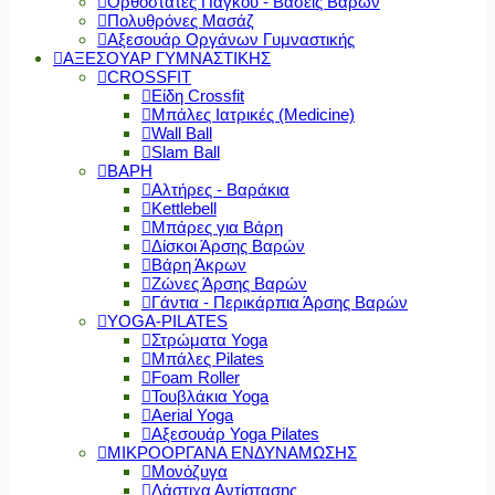
Ορθοστάτες Πάγκου - Βάσεις Βαρών
Πολυθρόνες Μασάζ
Αξεσουάρ Οργάνων Γυμναστικής
ΑΞΕΣΟΥΑΡ ΓΥΜΝΑΣΤΙΚΗΣ
CROSSFIT
Είδη Crossfit
Μπάλες Ιατρικές (Medicine)
Wall Ball
Slam Ball
ΒΑΡΗ
Αλτήρες - Βαράκια
Kettlebell
Μπάρες για Βάρη
Δίσκοι Άρσης Βαρών
Βάρη Άκρων
Ζώνες Άρσης Βαρών
Γάντια - Περικάρπια Άρσης Βαρών
YOGA-PILATES
Στρώματα Yoga
Μπάλες Pilates
Foam Roller
Τουβλάκια Yoga
Aerial Yoga
Αξεσουάρ Yoga Pilates
ΜΙΚΡΟΟΡΓΑΝΑ ΕΝΔΥΝΑΜΩΣΗΣ
Μονόζυγα
Λάστιχα Αντίστασης