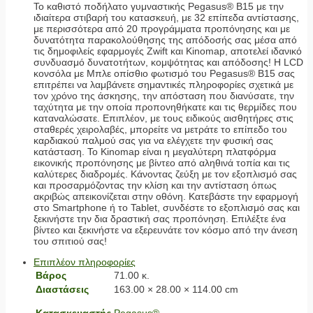
Το καθιστό ποδήλατο γυμναστικής Pegasus® B15 με την
ιδιαίτερα στιβαρή του κατασκευή, με 32 επίπεδα αντίστασης,
με περισσότερα από 20 προγράμματα προπόνησης και με
δυνατότητα παρακολούθησης της απόδοσής σας μέσα από
τις δημοφιλείς εφαρμογές Zwift και Kinomap, αποτελεί ιδανικό
συνδυασμό δυνατοτήτων, κομψότητας και απόδοσης! Η LCD
κονσόλα με Μπλε οπίσθιο φωτισμό του Pegasus® B15 σας
επιτρέπει να λαμβάνετε σημαντικές πληροφορίες σχετικά με
τον χρόνο της άσκησης, την απόσταση που διανύσατε, την
ταχύτητα με την οποία προπονηθήκατε και τις θερμίδες που
καταναλώσατε. Επιπλέον, με τους ειδικούς αισθητήρες στις
σταθερές χειρολαβές, μπορείτε να μετράτε το επίπεδο του
καρδιακού παλμού σας για να ελέγχετε την φυσική σας
κατάσταση. To Kinomap είναι η μεγαλύτερη πλατφόρμα
εικονικής προπόνησης με βίντεο από αληθινά τοπία και τις
καλύτερες διαδρομές. Κάνοντας ζεύξη με τον εξοπλισμό σας
και προσαρμόζοντας την κλίση και την αντίσταση όπως
ακριβώς απεικονίζεται στην οθόνη. Κατεβάστε την εφαρμογή
στο Smartphone ή το Tablet, συνδέστε το εξοπλισμό σας και
ξεκινήστε την δια δραστική σας προπόνηση. Επιλέξτε ένα
βίντεο και ξεκινήστε να εξερευνάτε τον κόσμο από την άνεση
του σπιτιού σας!
Επιπλέον πληροφορίες
Βάρος
71.00 κ.
Διαστάσεις
163.00 × 28.00 × 114.00 cm
Κατασκευαστής
Pegasus®