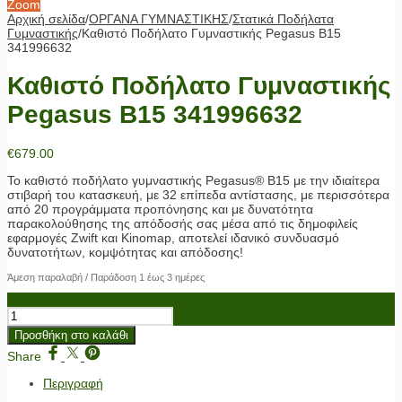
Zoom
Αρχική σελίδα
/
ΟΡΓΑΝΑ ΓΥΜΝΑΣΤΙΚΗΣ
/
Στατικά Ποδήλατα
Γυμναστικής
/
Καθιστό Ποδήλατο Γυμναστικής Pegasus B15
341996632
Καθιστό Ποδήλατο Γυμναστικής
Pegasus B15 341996632
€
679.00
Το καθιστό ποδήλατο γυμναστικής Pegasus® B15 με την ιδιαίτερα
στιβαρή του κατασκευή, με 32 επίπεδα αντίστασης, με περισσότερα
από 20 προγράμματα προπόνησης και με δυνατότητα
παρακολούθησης της απόδοσής σας μέσα από τις δημοφιλείς
εφαρμογές Zwift και Kinomap, αποτελεί ιδανικό συνδυασμό
δυνατοτήτων, κομψότητας και απόδοσης!
Άμεση παραλαβή / Παράδοση 1 έως 3 ημέρες
Καθιστό Ποδήλατο Γυμναστικής Pegasus B15 341996632 ποσότητα
Προσθήκη στο καλάθι
Share
Περιγραφή