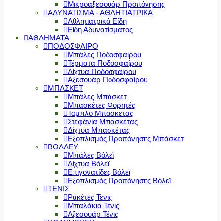
Μικροαξεσουάρ Προπόνησης
ΑΔΥΝΑΤΙΣΜΑ - ΑΘΛΗΤΙΑΤΡΙΚΑ
Αθλητιατρικά Είδη
Είδη Αδυνατίσματος
ΑΘΛΗΜΑΤΑ
ΠΟΔΟΣΦΑΙΡΟ
Μπάλες Ποδοσφαίρου
Τέρματα Ποδοσφαίρου
Δίχτυα Ποδοσφαίρου
Αξεσουάρ Ποδοσφαίρου
ΜΠΑΣΚΕΤ
Μπάλες Μπάσκετ
Μπασκέτες Φορητές
Ταμπλό Μπασκέτας
Στεφάνια Μπασκέτας
Δίχτυα Μπασκέτας
Εξοπλισμός Προπόνησης Μπάσκετ
ΒΟΛΛΕΥ
Μπάλες Βόλεϊ
Δίχτυα Βόλεϊ
Επιγονατίδες Βόλεϊ
Εξοπλισμός Προπόνησης Βόλεϊ
ΤΕΝΙΣ
Ρακέτες Τενις
Μπαλάκια Τένις
Αξεσουάρ Τένις