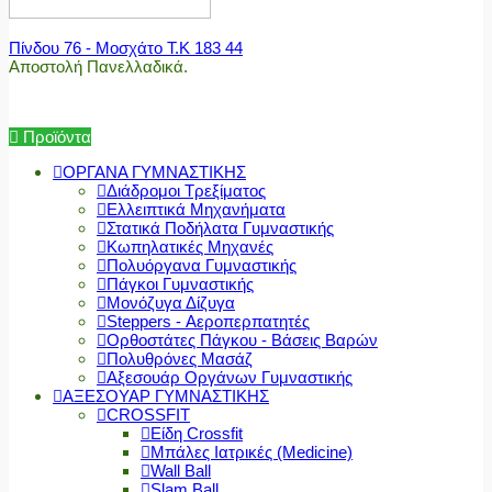
Πίνδου 76 - Μοσχάτο Τ.Κ 183 44
Αποστολή Πανελλαδικά.
Προϊόντα
ΟΡΓΑΝΑ ΓΥΜΝΑΣΤΙΚΗΣ
Διάδρομοι Τρεξίματος
Ελλειπτικά Μηχανήματα
Στατικά Ποδήλατα Γυμναστικής
Κωπηλατικές Μηχανές
Πολυόργανα Γυμναστικής
Πάγκοι Γυμναστικής
Μονόζυγα Δίζυγα
Steppers - Αεροπερπατητές
Ορθοστάτες Πάγκου - Βάσεις Βαρών
Πολυθρόνες Μασάζ
Αξεσουάρ Οργάνων Γυμναστικής
ΑΞΕΣΟΥΑΡ ΓΥΜΝΑΣΤΙΚΗΣ
CROSSFIT
Είδη Crossfit
Μπάλες Ιατρικές (Medicine)
Wall Ball
Slam Ball