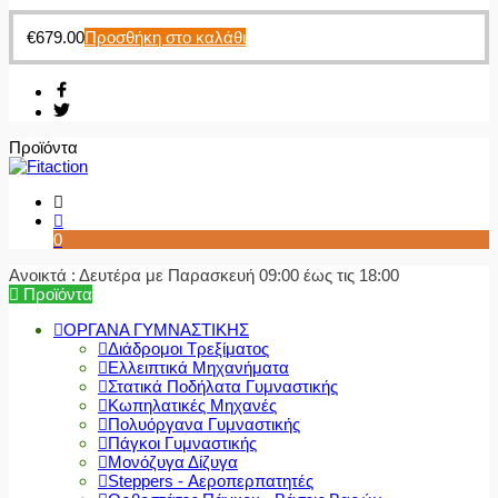
€
679.00
Προσθήκη στο καλάθι
Προϊόντα
0
Ανοικτά : Δευτέρα με Παρασκευή 09:00 έως τις 18:00
Προϊόντα
ΟΡΓΑΝΑ ΓΥΜΝΑΣΤΙΚΗΣ
Διάδρομοι Τρεξίματος
Ελλειπτικά Μηχανήματα
Στατικά Ποδήλατα Γυμναστικής
Κωπηλατικές Μηχανές
Πολυόργανα Γυμναστικής
Πάγκοι Γυμναστικής
Μονόζυγα Δίζυγα
Steppers - Αεροπερπατητές