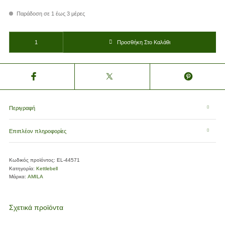
Παράδοση σε 1 έως 3 μέρες
KETTLEBELL AMILA ΕΠΕΝΔΥΣΗ ΛΑΣΤΙΧΟ ΛΑΒΗ ΧΡΩΜΙΟΥ 6KG ποσότητα
Προσθήκη Στο Καλάθι
Περιγραφή
Επιπλέον πληροφορίες
Κωδικός προϊόντος:
EL-44571
Κατηγορία:
Kettlebell
Μάρκα:
AMILA
Σχετικά προϊόντα