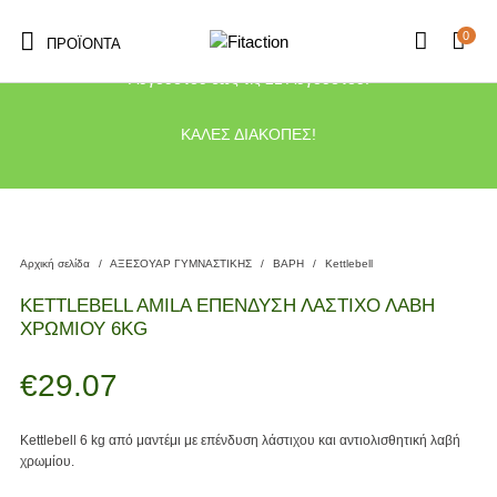
0
ΠΡΟΪΌΝΤΑ
Το κατάστημα μας θα παραμείνει κλειστό λόγω διακοπών από τις 10
Αυγούστου έως τις 21 Αυγούστου.
ΚΑΛΕΣ ΔΙΑΚΟΠΕΣ!
Αρχική σελίδα
/
ΑΞΕΣΟΥΑΡ ΓΥΜΝΑΣΤΙΚΗΣ
/
ΒΑΡΗ
/
Kettlebell
KETTLEBELL AMILA ΕΠΕΝΔΥΣΗ ΛΑΣΤΙΧΟ ΛΑΒΗ
ΧΡΩΜΙΟΥ 6KG
€
29.07
Kettlebell 6 kg από μαντέμι με επένδυση λάστιχου και αντιολισθητική λαβή
χρωμίου.