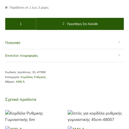
Παράδοση σε 1 έως 3 μέρες
ΚΟΡΔΕΛΑ ΡΥΘ.ΓΥΜΝ. 5M ΙΣΤΟΣ 56CM ΜΠΛΕ (AB2205) ποσότητα
Προσθήκη Στο Καλάθι
Περιγραφή
Επιπλέον πληροφορίες
Κωδικός προϊόντος:
EL-47996
Κατηγορία:
Κορδέλες Ρυθμικής
Μάρκα:
AMILA
Σχετικά προϊόντα