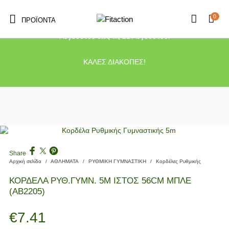
0
ΠΡΟΪΌΝΤΑ
Το κατάστημα μας θα παραμείνει κλειστό λόγω διακοπών από τις 10
Αυγούστου έως τις 21 Αυγούστου.
ΚΑΛΕΣ ΔΙΑΚΟΠΕΣ!
Share
Αρχική σελίδα
/
ΑΘΛΗΜΑΤΑ
/
ΡΥΘΜΙΚΗ ΓΥΜΝΑΣΤΙΚΗ
/
Κορδέλες Ρυθμικής
ΚΟΡΔΕΛΑ ΡΥΘ.ΓΥΜΝ. 5M ΙΣΤΟΣ 56CM ΜΠΛΕ
(AB2205)
€
7.41