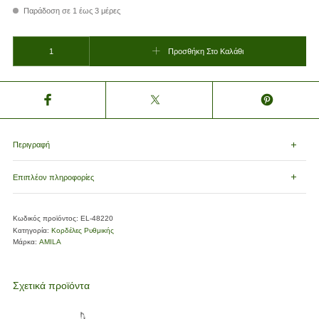
Παράδοση σε 1 έως 3 μέρες
ΚΟΡΔΕΛΑ ΡΥΘ.ΓΥΜΝ. ΓΙΑ ΠΑΙΔΙΑ ΚΟΚΚΙΝΟ (ΑΒ516) ποσότητα
Προσθήκη Στο Καλάθι
Περιγραφή
Επιπλέον πληροφορίες
Κωδικός προϊόντος:
EL-48220
Κατηγορία:
Κορδέλες Ρυθμικής
Μάρκα:
AMILA
Σχετικά προϊόντα