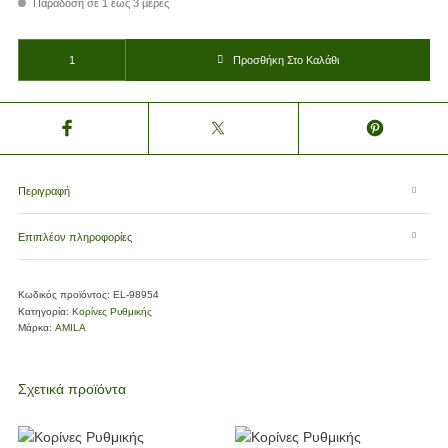
Παράδοση σε 1 έως 3 μέρες
ΚΟΡΙΝΑ ΡΥΘ.ΓΥΜ. 45CM 150GR SOFT ΜΑΥΡΟ/ΦΟΥΞΙΑ (ΑΒ244R) ποσότητα
Προσθήκη Στο Καλάθι
Περιγραφή
Επιπλέον πληροφορίες
Κωδικός προϊόντος:
EL-98954
Κατηγορία:
Κορίνες Ρυθμικής
Μάρκα:
AMILA
Σχετικά προϊόντα