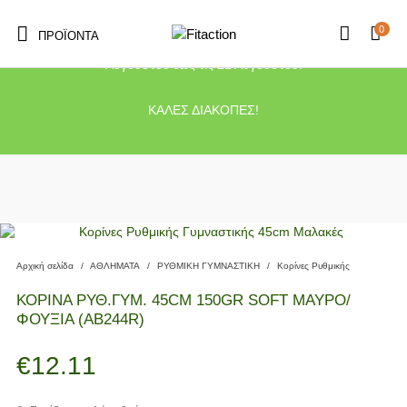
0
ΠΡΟΪΌΝΤΑ
Το κατάστημα μας θα παραμείνει κλειστό λόγω διακοπών από τις 10
Αυγούστου έως τις 21 Αυγούστου.
ΚΑΛΕΣ ΔΙΑΚΟΠΕΣ!
Αρχική σελίδα
/
ΑΘΛΗΜΑΤΑ
/
ΡΥΘΜΙΚΗ ΓΥΜΝΑΣΤΙΚΗ
/
Κορίνες Ρυθμικής
ΚΟΡΙΝΑ ΡΥΘ.ΓΥΜ. 45CM 150GR SOFT ΜΑΥΡΟ/
ΦΟΥΞΙΑ (ΑΒ244R)
€
12.11