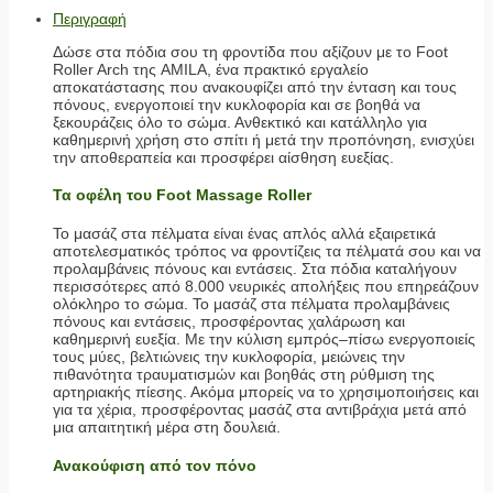
Περιγραφή
Δώσε στα πόδια σου τη φροντίδα που αξίζουν με το Foot
Roller Arch της AMILA, ένα πρακτικό εργαλείο
αποκατάστασης που ανακουφίζει από την ένταση και τους
πόνους, ενεργοποιεί την κυκλοφορία και σε βοηθά να
ξεκουράζεις όλο το σώμα. Ανθεκτικό και κατάλληλο για
καθημερινή χρήση στο σπίτι ή μετά την προπόνηση, ενισχύει
την αποθεραπεία και προσφέρει αίσθηση ευεξίας.
Τα οφέλη του Foot Massage Roller
Το μασάζ στα πέλματα είναι ένας απλός αλλά εξαιρετικά
αποτελεσματικός τρόπος να φροντίζεις τα πέλματά σου και να
προλαμβάνεις πόνους και εντάσεις. Στα πόδια καταλήγουν
περισσότερες από 8.000 νευρικές απολήξεις που επηρεάζουν
ολόκληρο το σώμα. Το μασάζ στα πέλματα προλαμβάνεις
πόνους και εντάσεις, προσφέροντας χαλάρωση και
καθημερινή ευεξία. Με την κύλιση εμπρός–πίσω ενεργοποιείς
τους μύες, βελτιώνεις την κυκλοφορία, μειώνεις την
πιθανότητα τραυματισμών και βοηθάς στη ρύθμιση της
αρτηριακής πίεσης. Ακόμα μπορείς να το χρησιμοποιήσεις και
για τα χέρια, προσφέροντας μασάζ στα αντιβράχια μετά από
μια απαιτητική μέρα στη δουλειά.
Ανακούφιση από τον πόνο