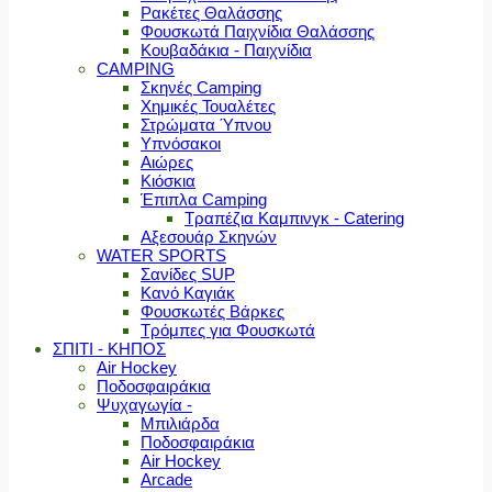
Ρακέτες Θαλάσσης
Φουσκωτά Παιχνίδια Θαλάσσης
Κουβαδάκια - Παιχνίδια
CAMPING
Σκηνές Camping
Χημικές Τουαλέτες
Στρώματα Ύπνου
Υπνόσακοι
Αιώρες
Κιόσκια
Έπιπλα Camping
Τραπέζια Καμπινγκ - Catering
Αξεσουάρ Σκηνών
WATER SPORTS
Σανίδες SUP
Κανό Καγιάκ
Φουσκωτές Βάρκες
Τρόμπες για Φουσκωτά
ΣΠΙΤΙ - ΚΗΠΟΣ
Air Hockey
Ποδοσφαιράκια
Ψυχαγωγία -
Μπιλιάρδα
Ποδοσφαιράκια
Air Hockey
Arcade