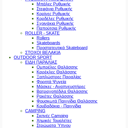
Μπάλες Ρυθμικής
Στεφάνια Ρυθμικής
Κορίνες Ρυθμικής
Κορδέλες Ρυθμικής
Σχοινάκια Ρυθμικής
Παπούτσια Ρυθμικής
ROLLER - SKATE
Rollers
Skateboards
Προστατευτικά Skateboard
ΣΤΟΧΟΙ ΒΕΛΑΚΙΑ
OUTDOOR SPORT
ΕΙΔΗ ΠΑΡΑΛΙΑΣ
Ομπρέλες Θαλάσσης
Καρέκλες Θαλάσσης
Ξαπλώστρες Παραλίας
Φορητά Ψυγεία
Μάσκες - Αναπνευστήρες
Βατραχοπέδιλα Θαλάσσης
Ρακέτες Θαλάσσης
Φουσκωτά Παιχνίδια Θαλάσσης
Κουβαδάκια - Παιχνίδια
CAMPING
Σκηνές Camping
Χημικές Τουαλέτες
Στρώματα Ύπνου