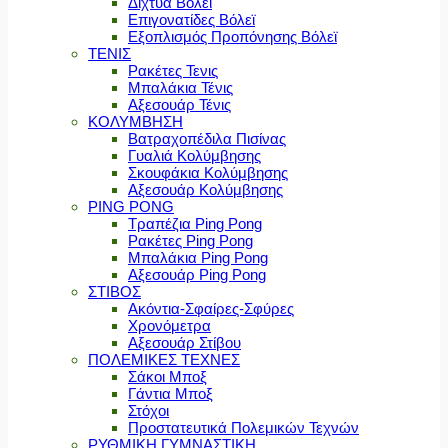
Δίχτυα Βόλεϊ
Επιγονατίδες Βόλεϊ
Εξοπλισμός Προπόνησης Βόλεϊ
ΤΕΝΙΣ
Ρακέτες Τενις
Μπαλάκια Τένις
Αξεσουάρ Τένις
ΚΟΛΥΜΒΗΣΗ
Βατραχοπέδιλα Πισίνας
Γυαλιά Κολύμβησης
Σκουφάκια Κολύμβησης
Αξεσουάρ Κολύμβησης
PING PONG
Τραπέζια Ping Pong
Ρακέτες Ping Pong
Μπαλάκια Ping Pong
Αξεσουάρ Ping Pong
ΣΤΙΒΟΣ
Ακόντια-Σφαίρες-Σφύρες
Χρονόμετρα
Αξεσουάρ Στίβου
ΠΟΛΕΜΙΚΕΣ ΤΕΧΝΕΣ
Σάκοι Μποξ
Γάντια Μποξ
Στόχοι
Προστατευτικά Πολεμικών Τεχνών
ΡΥΘΜΙΚΗ ΓΥΜΝΑΣΤΙΚΗ