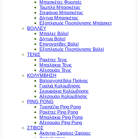
Μπασκέτες Φορητές
Ταμπλό Μπασκέτας
Στεφάνια Μπασκέτας
Δίχτυα Μπασκέτας
Εξοπλισμός Προπόνησης Μπάσκετ
ΒΟΛΛΕΥ
Μπάλες Βόλεϊ
Δίχτυα Βόλεϊ
Επιγονατίδες Βόλεϊ
Εξοπλισμός Προπόνησης Βόλεϊ
ΤΕΝΙΣ
Ρακέτες Τενις
Μπαλάκια Τένις
Αξεσουάρ Τένις
ΚΟΛΥΜΒΗΣΗ
Βατραχοπέδιλα Πισίνας
Γυαλιά Κολύμβησης
Σκουφάκια Κολύμβησης
Αξεσουάρ Κολύμβησης
PING PONG
Τραπέζια Ping Pong
Ρακέτες Ping Pong
Μπαλάκια Ping Pong
Αξεσουάρ Ping Pong
ΣΤΙΒΟΣ
Ακόντια-Σφαίρες-Σφύρες