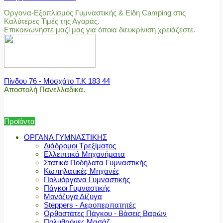
Όργανα-Εξοπλισμός Γυμναστικής & Είδη Camping στις
Καλύτερες Τιμές της Αγοράς.
Επικοινωνήστε μαζί μας για όποια διευκρίνιση χρειάζεστε.
Πίνδου 76 - Μοσχάτο Τ.Κ 183 44
Αποστολή Πανελλαδικά.
Προϊόντα
ΟΡΓΑΝΑ ΓΥΜΝΑΣΤΙΚΗΣ
Διάδρομοι Τρεξίματος
Ελλειπτικά Μηχανήματα
Στατικά Ποδήλατα Γυμναστικής
Κωπηλατικές Μηχανές
Πολυόργανα Γυμναστικής
Πάγκοι Γυμναστικής
Μονόζυγα Δίζυγα
Steppers - Αεροπερπατητές
Ορθοστάτες Πάγκου - Βάσεις Βαρών
Πολυθρόνες Μασάζ