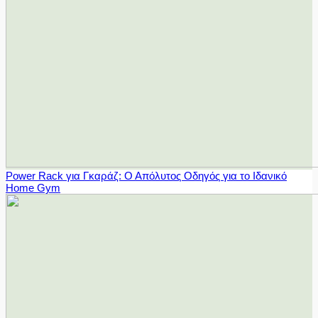
Power Rack για Γκαράζ: Ο Απόλυτος Οδηγός για το Ιδανικό
Home Gym