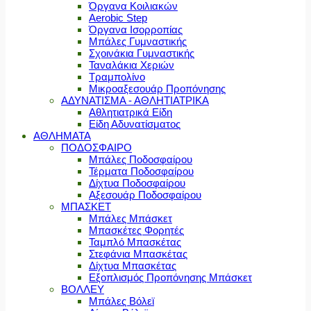
Όργανα Κοιλιακών
Aerobic Step
Όργανα Ισορροπίας
Μπάλες Γυμναστικής
Σχοινάκια Γυμναστικής
Ταναλάκια Χεριών
Τραμπολίνο
Μικροαξεσουάρ Προπόνησης
ΑΔΥΝΑΤΙΣΜΑ - ΑΘΛΗΤΙΑΤΡΙΚΑ
Αθλητιατρικά Είδη
Είδη Αδυνατίσματος
ΑΘΛΗΜΑΤΑ
ΠΟΔΟΣΦΑΙΡΟ
Μπάλες Ποδοσφαίρου
Τέρματα Ποδοσφαίρου
Δίχτυα Ποδοσφαίρου
Αξεσουάρ Ποδοσφαίρου
ΜΠΑΣΚΕΤ
Μπάλες Μπάσκετ
Μπασκέτες Φορητές
Ταμπλό Μπασκέτας
Στεφάνια Μπασκέτας
Δίχτυα Μπασκέτας
Εξοπλισμός Προπόνησης Μπάσκετ
ΒΟΛΛΕΥ
Μπάλες Βόλεϊ