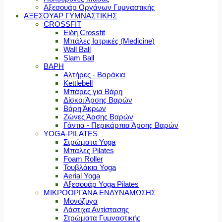
Αξεσουάρ Οργάνων Γυμναστικής
ΑΞΕΣΟΥΑΡ ΓΥΜΝΑΣΤΙΚΗΣ
CROSSFIT
Είδη Crossfit
Μπάλες Ιατρικές (Medicine)
Wall Ball
Slam Ball
ΒΑΡΗ
Αλτήρες - Βαράκια
Kettlebell
Μπάρες για Βάρη
Δίσκοι Άρσης Βαρών
Βάρη Άκρων
Ζώνες Άρσης Βαρών
Γάντια - Περικάρπια Άρσης Βαρών
YOGA-PILATES
Στρώματα Yoga
Μπάλες Pilates
Foam Roller
Τουβλάκια Yoga
Aerial Yoga
Αξεσουάρ Yoga Pilates
ΜΙΚΡΟΟΡΓΑΝΑ ΕΝΔΥΝΑΜΩΣΗΣ
Μονόζυγα
Λάστιχα Αντίστασης
Στρώματα Γυμναστικής