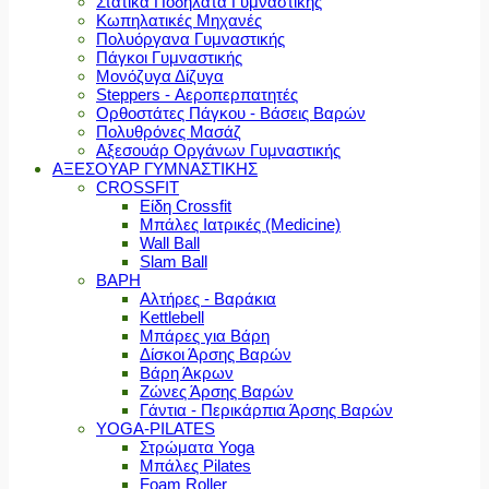
Στατικά Ποδήλατα Γυμναστικής
Κωπηλατικές Μηχανές
Πολυόργανα Γυμναστικής
Πάγκοι Γυμναστικής
Μονόζυγα Δίζυγα
Steppers - Αεροπερπατητές
Ορθοστάτες Πάγκου - Βάσεις Βαρών
Πολυθρόνες Μασάζ
Αξεσουάρ Οργάνων Γυμναστικής
ΑΞΕΣΟΥΑΡ ΓΥΜΝΑΣΤΙΚΗΣ
CROSSFIT
Είδη Crossfit
Μπάλες Ιατρικές (Medicine)
Wall Ball
Slam Ball
ΒΑΡΗ
Αλτήρες - Βαράκια
Kettlebell
Μπάρες για Βάρη
Δίσκοι Άρσης Βαρών
Βάρη Άκρων
Ζώνες Άρσης Βαρών
Γάντια - Περικάρπια Άρσης Βαρών
YOGA-PILATES
Στρώματα Yoga
Μπάλες Pilates
Foam Roller