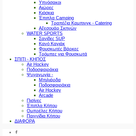
Υπνόσακοι
Αιώρες
Κιόσκια
Έπιπλα Camping
Τραπέζια Καμπινγκ - Catering
Αξεσουάρ Σκηνών
WATER SPORTS
Σανίδες SUP
Κανό Καγιάκ
Φουσκωτές Βάρκες
Τρόμπες για Φουσκωτά
ΣΠΙΤΙ - ΚΗΠΟΣ
Air Hockey
Ποδοσφαιράκια
Ψυχαγωγία -
Μπιλιάρδα
Ποδοσφαιράκια
Air Hockey
Arcade
Πισίνες
Έπιπλα Κήπου
Ομπρέλες Κήπου
Παιχνίδια Κήπου
ΔΙΑΦΟΡΑ