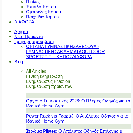
Πισίνες
Έπιπλα Κήπου
Ομπρέλες Κήπου
Παιχνίδια Κήπου
ΔΙΑΦΟΡΑ
Αρχική
Νέα! Προϊόντα
Γρήγορη πρόσβαση
ΟΡΓΑΝΑ ΓΥΜΝΑΣΤΙΚΗΣ
ΑΞΕΣΟΥΑΡ
ΓΥΜΝΑΣΤΙΚΗΣ
ΑΘΛΗΜΑΤΑ
OUTDOOR
SPORT
ΣΠΙΤΙ - ΚΗΠΟΣ
ΔΙΑΦΟΡΑ
Blog
All Articles
Γενική ενημέρωση
Ενημερώσεις Fitaction
Ενημέρωση προϊόντων
Όργανα Γυμναστικής 2026: Ο Πλήρης Οδηγός για το
Ιδανικό Home Gym
Power Rack για Γκαράζ: Ο Απόλυτος Οδηγός για το
Ιδανικό Home Gym
Στρώμα Pilates: Ο Απόλυτος Οδηγός Επιλογής &