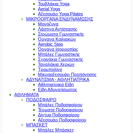
Τουβλάκια Yoga
Aerial Yoga
Αξεσουάρ Yoga Pilates
ΜΙΚΡΟΟΡΓΑΝΑ ΕΝΔΥΝΑΜΩΣΗΣ
Μονόζυγα
Λάστιχα Αντίστασης
Στρώματα Γυμναστικής
Όργανα Κοιλιακών
Aerobic Step
Όργανα Ισορροπίας
Μπάλες Γυμναστικής
Σχοινάκια Γυμναστικής
Ταναλάκια Χεριών
Τραμπολίνο
Μικροαξεσουάρ Προπόνησης
ΑΔΥΝΑΤΙΣΜΑ - ΑΘΛΗΤΙΑΤΡΙΚΑ
Αθλητιατρικά Είδη
Είδη Αδυνατίσματος
ΑΘΛΗΜΑΤΑ
ΠΟΔΟΣΦΑΙΡΟ
Μπάλες Ποδοσφαίρου
Τέρματα Ποδοσφαίρου
Δίχτυα Ποδοσφαίρου
Αξεσουάρ Ποδοσφαίρου
ΜΠΑΣΚΕΤ
Μπάλες Μπάσκετ