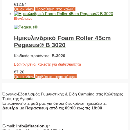
€
12.54
Quick View
Προσθήκη στο καλάθι
Εξαντλημένο
Ημικυλινδρικό Foam Roller 45cm
Pegasus® Β 3020
Κωδικός προϊόντος:
Β-3020
Εξαντλημένο, καλέστε για διαθεσιμότητα
€
7.20
Quick View
Διαβάστε περισσότερα
Όργανα-Εξοπλισμός Γυμναστικής & Είδη Camping στις Καλύτερες
Τιμές της Αγοράς.
Επικοινωνήστε μαζί μας για όποια διευκρίνιση χρειάζεστε.
Δευτέρα με Παρασκευή από τις 09:00 έως τις 18:00
E-mail:
info@fitaction.gr