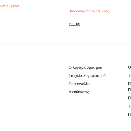
1 έως 3 μέρες
Παράδοση σε 1 έως 3 μέρες
€
11.80
Ο λογαριασμός μου
Ό
Στοιχεία λογαριασμού
Τ
Παραγγελίες
Π
Π
Διευθύνσεις
Π
Τ
Π