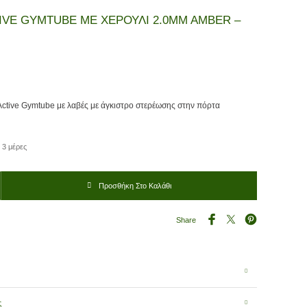
IVE GYMTUBE ΜΕ ΧΕΡΟΥΛΙ 2.0MM AMBER –
ctive Gymtube με λαβές με άγκιστρο στερέωσης στην πόρτα
 3 μέρες
TUBE ΜΕ ΧΕΡΟΥΛΙ 2.0MM AMBER - ΜΕΣΑΙΟ ποσότητα
Προσθήκη Στο Καλάθι
Share
ς