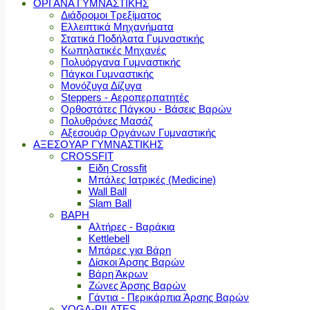
ΟΡΓΑΝΑ ΓΥΜΝΑΣΤΙΚΗΣ
Διάδρομοι Τρεξίματος
Ελλειπτικά Μηχανήματα
Στατικά Ποδήλατα Γυμναστικής
Κωπηλατικές Μηχανές
Πολυόργανα Γυμναστικής
Πάγκοι Γυμναστικής
Μονόζυγα Δίζυγα
Steppers - Αεροπερπατητές
Ορθοστάτες Πάγκου - Βάσεις Βαρών
Πολυθρόνες Μασάζ
Αξεσουάρ Οργάνων Γυμναστικής
ΑΞΕΣΟΥΑΡ ΓΥΜΝΑΣΤΙΚΗΣ
CROSSFIT
Είδη Crossfit
Μπάλες Ιατρικές (Medicine)
Wall Ball
Slam Ball
ΒΑΡΗ
Αλτήρες - Βαράκια
Kettlebell
Μπάρες για Βάρη
Δίσκοι Άρσης Βαρών
Βάρη Άκρων
Ζώνες Άρσης Βαρών
Γάντια - Περικάρπια Άρσης Βαρών
YOGA-PILATES