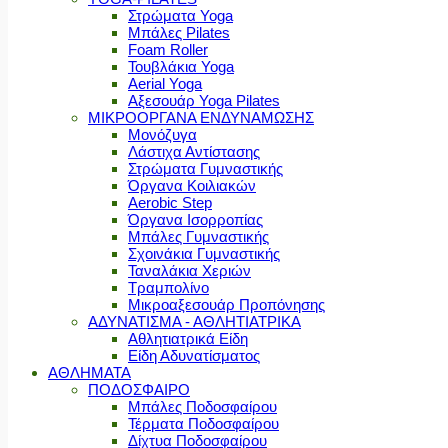
Στρώματα Yoga
Μπάλες Pilates
Foam Roller
Τουβλάκια Yoga
Aerial Yoga
Αξεσουάρ Yoga Pilates
ΜΙΚΡΟΟΡΓΑΝΑ ΕΝΔΥΝΑΜΩΣΗΣ
Μονόζυγα
Λάστιχα Αντίστασης
Στρώματα Γυμναστικής
Όργανα Κοιλιακών
Aerobic Step
Όργανα Ισορροπίας
Μπάλες Γυμναστικής
Σχοινάκια Γυμναστικής
Ταναλάκια Χεριών
Τραμπολίνο
Μικροαξεσουάρ Προπόνησης
ΑΔΥΝΑΤΙΣΜΑ - ΑΘΛΗΤΙΑΤΡΙΚΑ
Αθλητιατρικά Είδη
Είδη Αδυνατίσματος
ΑΘΛΗΜΑΤΑ
ΠΟΔΟΣΦΑΙΡΟ
Μπάλες Ποδοσφαίρου
Τέρματα Ποδοσφαίρου
Δίχτυα Ποδοσφαίρου