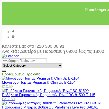
Το κατάστημα μ
Καλεστε μας στο
:210 300 06 91
Ανοικτά : Δευτέρα με Παρασκευή 09:00 έως τις 18:00
Προτεινόμενα Προϊόντα
Μονόζυγο Πόρτας Pegasus® Chin Up Β-1104
€
13.50
Ποδήλατο Γυμναστικής Pegasus® "Riva" BC-81500 Π-115
€
217.50
Παράλληλες Μπάρες Βυθίσεων Parallettes Live Pro Β-8161