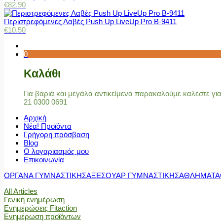
€
82.90
Περιστρεφόμενες Λαβές Push Up LiveUp Pro Β-9411
€
10.50
0
Καλάθι
Για βαριά και μεγάλα αντικείμενα παρακαλούμε καλέστε γ
21 0300 0691
Αρχική
Νέα! Προϊόντα
Γρήγορη πρόσβαση
Blog
Ο λογαριασμός μου
Επικοινωνία
ΟΡΓΑΝΑ ΓΥΜΝΑΣΤΙΚΗΣ
ΑΞΕΣΟΥΑΡ ΓΥΜΝΑΣΤΙΚΗΣ
ΑΘΛΗΜΑΤΑ
All Articles
Γενική ενημέρωση
Ενημερώσεις Fitaction
Ενημέρωση προϊόντων