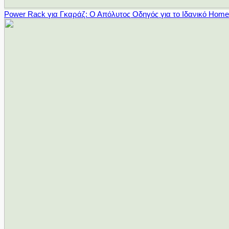
Power Rack για Γκαράζ: Ο Απόλυτος Οδηγός για το Ιδανικό Hom