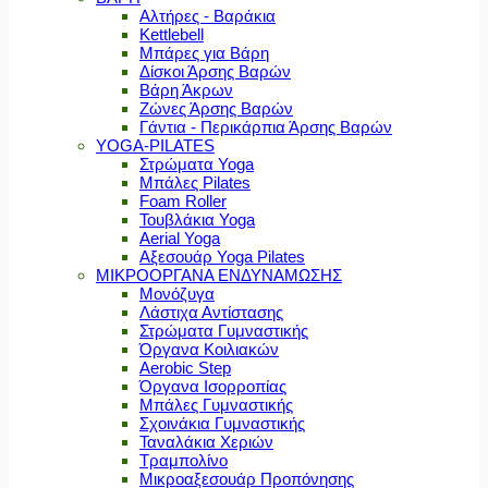
Αλτήρες - Βαράκια
Kettlebell
Μπάρες για Βάρη
Δίσκοι Άρσης Βαρών
Βάρη Άκρων
Ζώνες Άρσης Βαρών
Γάντια - Περικάρπια Άρσης Βαρών
YOGA-PILATES
Στρώματα Yoga
Μπάλες Pilates
Foam Roller
Τουβλάκια Yoga
Aerial Yoga
Αξεσουάρ Yoga Pilates
ΜΙΚΡΟΟΡΓΑΝΑ ΕΝΔΥΝΑΜΩΣΗΣ
Μονόζυγα
Λάστιχα Αντίστασης
Στρώματα Γυμναστικής
Όργανα Κοιλιακών
Aerobic Step
Όργανα Ισορροπίας
Μπάλες Γυμναστικής
Σχοινάκια Γυμναστικής
Ταναλάκια Χεριών
Τραμπολίνο
Μικροαξεσουάρ Προπόνησης