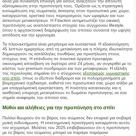
αλλά μια συνειδητή επιλογή για όσους αναζητούν την απόλυτη
εξατομίκευση στην προπόνησή τους. Ορίζεται ως η στρατηγική
ενσωμάτωση της σωματικής άσκησης στον προσωπικό μας χώρο,
καταργώντας οριστικά τους περιορισμούς των ωραρίων και των
άσκοπων μετακινήσεων. Η Fitaction αντιμετωπίζει την οικιακή
προπόνηση ως αναπόσπαστο στοιχείο του σύγχρονου lifestyle,
όπου η αρχιτεκτονική διαμόρφωση του σπιτιού συναντά την υψηλή
απόδοση και την εργονομία.
Τα πλεονεκτήματα είναι μετρήσιμα και ουσιαστικά. Η εξοικονόμηση
45 λεπτών ημερησίως από τη μετακίνηση και η πλήρης ιδιωτικότητα
δημιουργούν τις κατάλληλες συνθήκες για προσήλωση στους
στόχους σας. Η επένδυση σε ποιοτικά όργανα προσφέρει
οικονομική απόσβεση σε λιγότερο από 24 μήνες, αν συγκριθεί με το
κόστος των premium συνδρομών και των μεταφορικών. Η εξέλιξη
της τεχνολογίας σημαίνει ότι ο σύγχρονος
εξοπλισμός γυμναστικής
στο σπίτι
, όπως οι έξυπνοι διάδρομοι και τα πολυμηχανήματα με
βιομηχανικό σχεδιασμό, καθιστά τον προσωπικό σας χώρο ισάξιο με
μια επαγγελματική εγκατάσταση. Η ποιότητα κατασκευής και η
αισθητική υπεροχή μετατρέπουν το δωμάτιο προπόνησης σε ένα
σημείο αναφοράς του σπιτιού σας.
Μύθοι και αλήθειες για την προπόνηση στο σπίτι
Πολλοί θεωρούν ότι το βάρος του σώματος δεν επαρκεί για σοβαρή
μυϊκή ενδυνάμωση. Η επιστημονική προσέγγιση καταρρίπτει αυτόν
τον ισχυρισμό. Μελέτες του 2025 επιβεβαιώνουν ότι η προπόνηση
με το βάρος του σώματος μπορεί να παράγει παρόμοια