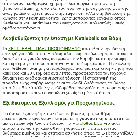
στην έντονη καθημερινή χρήση. Η λειτουργική προπόνηση
(functional training) αποτελεί τον πυρήνα της σύγχρονης φυσικής
αγωγής. Δεν στοχεύει μόνο στην εμφάνιση, αλλά στη βελτίωση της
κίνησης στην καθημερινότητα, χρησιμοποιώντας εργαλεία όπως
Kettlebells και Landmines που ενεργοποιούν πολλαπλές μυϊκές
ομάδες ταυτόχρονα.
Αναβαθμίζοντας την ένταση με Kettlebells και Βάρη
Τα
KETTLEBELL ΠΛΑΣΤΙΚΟΠΟΙΗΜΕΝΟ
αποτελούν την ιδανική
επιλογή για κάθε σπίτι. Η ειδική πλαστική επικάλυψη προστατεύει το
δάπεδο από γρατζουνιές και μειώνει τον θόρυβο κατά την επαφή,
κάτι κρίσιμο για όσους προπονούνται σε διαμερίσματα. Η εκτέλεση
του Kettlebell Swing, για παράδειγμα, είναι μια εκρηκτική κίνηση που
καίει έως και 20 θερμίδες ανά λεπτό, προσφέροντας ταυτόχρονα
δύναμη και καρδιοαναπνευστική τόνωση. Η στρατηγική της
προοδευτικής επιβάρυνσης είναι το κλειδί. Αυξάνοντας το βάρος
κατά 2 με 5 κιλά κάθε λίγες εβδομάδες, αναγκάζετε το σώμα σας να
προσαρμοστεί και να δυναμώσει χωρίς να μένει στάσιμο.
Εξειδικευμένος Εξοπλισμός για Προχωρημένους
Για όσους έχουν ήδη κατακτήσει τα βασικά, η προσθήκη
εξειδικευμένων εργαλείων μετατρέπει τη
γυμναστική στο σπίτι
σε
μια εμπειρία υψηλών επιδόσεων. Τα
Parallettes Live Pro
είναι
απαραίτητα για την καλλισθενική γυμναστική, επιτρέποντας
βαθύτερα push-ups και στατικές ασκήσεις όπως το L-sit που χτίζουν