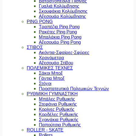
Βατραχοπέδιλα Πισίνας
Γυαλιά Κολύμβησης
Σκουφάκια Κολύμβησης
Αξεσουάρ Κολύμβησης
PING PONG
Τραπέζια Ping Pong
Ρακέτες Ping Pong
Μπαλάκια Ping Pong
Αξεσουάρ Ping Pong
ΣΤΙΒΟΣ
Ακόντια-Σφαίρες-Σφύρες
Χρονόμετρα
Αξεσουάρ Στίβου
ΠΟΛΕΜΙΚΕΣ ΤΕΧΝΕΣ
Σάκοι Μποξ
Γάντια Μποξ
Στόχοι
Προστατευτικά Πολεμικών Τεχνών
ΡΥΘΜΙΚΗ ΓΥΜΝΑΣΤΙΚΗ
Μπάλες Ρυθμικής
Στεφάνια Ρυθμικής
Κορίνες Ρυθμικής
Κορδέλες Ρυθμικής
Σχοινάκια Ρυθμικής
Παπούτσια Ρυθμικής
ROLLER - SKATE
Rollers