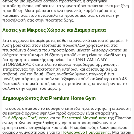
όπως το βιομηχανικό δάπεδο προστασίας ή στρατηγικά
τοποθετημένους καθρέπτες, το γυμναστήριο παύει να είναι μια ξένη
προσθήκη. Μετατρέπεται σε ένα οργανικό, κομψό τμήμα της
κατοικίας σας που αντανακλά το προσωπικό σας στυλ και την
προσήλωσή σας στην ποιότητα ζωής.
Λύσεις για Μικρούς Χώρους και Διαμερίσματα
Στα σύγχρονα διαμερίσματα, κάθε τετραγωνικό εκατοστό μετράει. Η
λύση βρίσκεται στον εξοπλισμό πολλαπλών χρήσεων και στα
πτυσσόμενα όργανα που προσφέρουν μέγιστη λειτουργικότητα με
ελάχιστο αποτύπωμα. Η έξυπνη αποθήκευση είναι το κλειδί για τη
διατήρηση της οικιακής αρμονίας. Το ΣΤΑΝΤ AMILA MY
STORAGERACK αποτελεί το ιδανικό παράδειγμα οργάνωσης,
επιτρέποντας την τακτοποίηση αλτήρων και αξεσουάρ σε μια
στιβαρή, κάθετη δομή. Ένας αναδιπλούμενος πάγκος ή ένα
μονόζυγο πόρτας μπορούν να “εξαφανιστούν” σε λιγότερο από 45
δευτερόλεπτα μετά το πέρας της προπόνησης, επαναφέροντας το
σαλόνι στην αρχική του μορφή.
Δημιουργώντας ένα Premium Home Gym
Για όσους απαιτούν το κορυφαίο επίπεδο προπόνησης, η επένδυση
σε κεντρικά όργανα υψηλών προδιαγραφών είναι απαραίτητη.
Οι
Διάδρομοι Τρεξίματος
και τα
Ελλειπτικά Μηχανήματα
της Fitaction
ενσωματώνουν τεχνολογίες αιχμής που προσομοιώνουν την
εμπειρία ενός επαγγελματικού club. Η καρδιά ενός ολοκληρωμένου
οικιακού γυμναστηρίου είναι το
Πολυόργανο Γυμναστικής
. Μία τέτοια