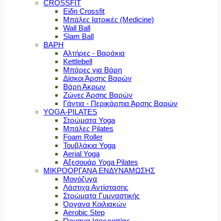
CROSSFIT
Είδη Crossfit
Μπάλες Ιατρικές (Medicine)
Wall Ball
Slam Ball
ΒΑΡΗ
Αλτήρες - Βαράκια
Kettlebell
Μπάρες για Βάρη
Δίσκοι Άρσης Βαρών
Βάρη Άκρων
Ζώνες Άρσης Βαρών
Γάντια - Περικάρπια Άρσης Βαρών
YOGA-PILATES
Στρώματα Yoga
Μπάλες Pilates
Foam Roller
Τουβλάκια Yoga
Aerial Yoga
Αξεσουάρ Yoga Pilates
ΜΙΚΡΟΟΡΓΑΝΑ ΕΝΔΥΝΑΜΩΣΗΣ
Μονόζυγα
Λάστιχα Αντίστασης
Στρώματα Γυμναστικής
Όργανα Κοιλιακών
Aerobic Step
Όργανα Ισορροπίας