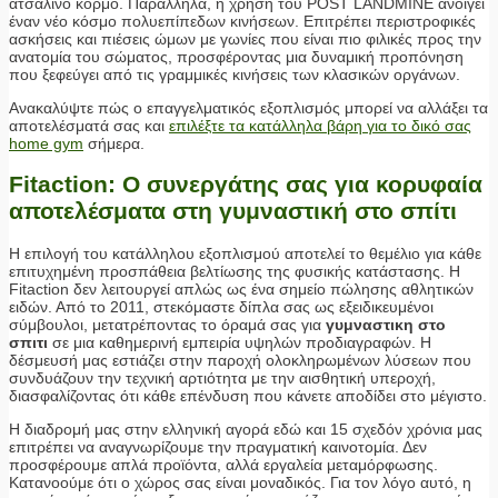
ατσάλινο κορμό. Παράλληλα, η χρήση του POST LANDMINE ανοίγει
έναν νέο κόσμο πολυεπίπεδων κινήσεων. Επιτρέπει περιστροφικές
ασκήσεις και πιέσεις ώμων με γωνίες που είναι πιο φιλικές προς την
ανατομία του σώματος, προσφέροντας μια δυναμική προπόνηση
που ξεφεύγει από τις γραμμικές κινήσεις των κλασικών οργάνων.
Ανακαλύψτε πώς ο επαγγελματικός εξοπλισμός μπορεί να αλλάξει τα
αποτελέσματά σας και
επιλέξτε τα κατάλληλα βάρη για το δικό σας
home gym
σήμερα.
Fitaction: Ο συνεργάτης σας για κορυφαία
αποτελέσματα στη γυμναστική στο σπίτι
Η επιλογή του κατάλληλου εξοπλισμού αποτελεί το θεμέλιο για κάθε
επιτυχημένη προσπάθεια βελτίωσης της φυσικής κατάστασης. Η
Fitaction δεν λειτουργεί απλώς ως ένα σημείο πώλησης αθλητικών
ειδών. Από το 2011, στεκόμαστε δίπλα σας ως εξειδικευμένοι
σύμβουλοι, μετατρέποντας το όραμά σας για
γυμναστικη στο
σπιτι
σε μια καθημερινή εμπειρία υψηλών προδιαγραφών. Η
δέσμευσή μας εστιάζει στην παροχή ολοκληρωμένων λύσεων που
συνδυάζουν την τεχνική αρτιότητα με την αισθητική υπεροχή,
διασφαλίζοντας ότι κάθε επένδυση που κάνετε αποδίδει στο μέγιστο.
Η διαδρομή μας στην ελληνική αγορά εδώ και 15 σχεδόν χρόνια μας
επιτρέπει να αναγνωρίζουμε την πραγματική καινοτομία. Δεν
προσφέρουμε απλά προϊόντα, αλλά εργαλεία μεταμόρφωσης.
Κατανοούμε ότι ο χώρος σας είναι μοναδικός. Για τον λόγο αυτό, η