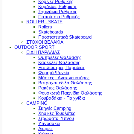
Κορίνες Ρυθμικής
Κορδέλες Ρυθμικής
Σχοινάκια Ρυθμικής
Παπούτσια Ρυθμικής
ROLLER - SKATE
Rollers
Skateboards
Προστατευτικά Skateboard
ΣΤΟΧΟΙ ΒΕΛΑΚΙΑ
OUTDOOR SPORT
ΕΙΔΗ ΠΑΡΑΛΙΑΣ
Ομπρέλες Θαλάσσης
Καρέκλες Θαλάσσης
Ξαπλώστρες Παραλίας
Φορητά Ψυγεία
Μάσκες - Αναπνευστήρες
Βατραχοπέδιλα Θαλάσσης
Ρακέτες Θαλάσσης
Φουσκωτά Παιχνίδια Θαλάσσης
Κουβαδάκια - Παιχνίδια
CAMPING
Σκηνές Camping
Χημικές Τουαλέτες
Στρώματα Ύπνου
Υπνόσακοι
Αιώρες
Κιόσκια