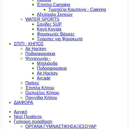
Έπιπλα Camping
Τραπέζια Καμπινγκ - Catering
Αξεσουάρ Σκηνών
WATER SPORTS
Σανίδες SUP
Κανό Καγιάκ
Φουσκωτές Βάρκες
Τρόμπες για Φουσκωτά
ΣΠΙΤΙ - ΚΗΠΟΣ
Air Hockey
Ποδοσφαιράκια
Ψυχαγωγία -
Μπιλιάρδα
Ποδοσφαιράκια
Air Hockey
Arcade
Πισίνες
Έπιπλα Κήπου
Ομπρέλες Κήπου
Παιχνίδια Κήπου
ΔΙΑΦΟΡΑ
Αρχική
Νέα! Προϊόντα
Γρήγορη πρόσβαση
ΟΡΓΑΝΑ ΓΥΜΝΑΣΤΙΚΗΣ
ΑΞΕΣΟΥΑΡ