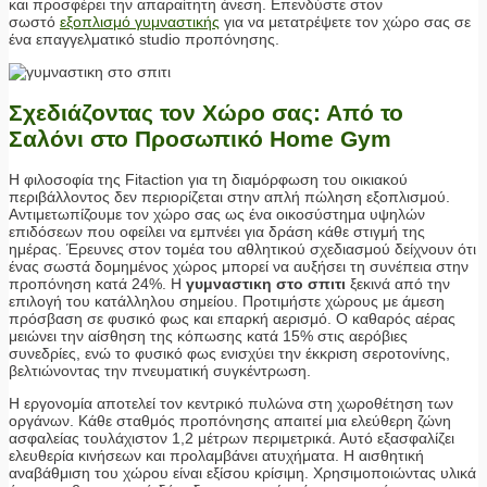
και προσφέρει την απαραίτητη άνεση. Επενδύστε στον
σωστό
εξοπλισμό γυμναστικής
για να μετατρέψετε τον χώρο σας σε
ένα επαγγελματικό studio προπόνησης.
Σχεδιάζοντας τον Χώρο σας: Από το
Σαλόνι στο Προσωπικό Home Gym
Η φιλοσοφία της Fitaction για τη διαμόρφωση του οικιακού
περιβάλλοντος δεν περιορίζεται στην απλή πώληση εξοπλισμού.
Αντιμετωπίζουμε τον χώρο σας ως ένα οικοσύστημα υψηλών
επιδόσεων που οφείλει να εμπνέει για δράση κάθε στιγμή της
ημέρας. Έρευνες στον τομέα του αθλητικού σχεδιασμού δείχνουν ότι
ένας σωστά δομημένος χώρος μπορεί να αυξήσει τη συνέπεια στην
προπόνηση κατά 24%. Η
γυμναστικη στο σπιτι
ξεκινά από την
επιλογή του κατάλληλου σημείου. Προτιμήστε χώρους με άμεση
πρόσβαση σε φυσικό φως και επαρκή αερισμό. Ο καθαρός αέρας
μειώνει την αίσθηση της κόπωσης κατά 15% στις αερόβιες
συνεδρίες, ενώ το φυσικό φως ενισχύει την έκκριση σεροτονίνης,
βελτιώνοντας την πνευματική συγκέντρωση.
Η εργονομία αποτελεί τον κεντρικό πυλώνα στη χωροθέτηση των
οργάνων. Κάθε σταθμός προπόνησης απαιτεί μια ελεύθερη ζώνη
ασφαλείας τουλάχιστον 1,2 μέτρων περιμετρικά. Αυτό εξασφαλίζει
ελευθερία κινήσεων και προλαμβάνει ατυχήματα. Η αισθητική
αναβάθμιση του χώρου είναι εξίσου κρίσιμη. Χρησιμοποιώντας υλικά