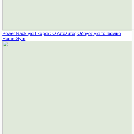
Power Rack για Γκαράζ: Ο Απόλυτος Οδηγός για το Ιδανικό
Home Gym