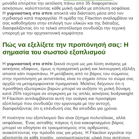
μονάδα επιτρέπει την εκτέλεση πάνω από 35 διαφορετικών
ασκήσεων, καλύπτοντας κάθε μυϊκή ομάδα με απόλυτη ασφάλεια.
Η
γυμναστικη στο σπιτι
αποκτά νέα διάσταση μέσα από τον
σχεδιασμό κατά παραγγελία. Η ομάδα της Fitaction αναλαμβάνει να
σας καθοδηγήσει στην επιλογή των υλικών και της διάταξης,
διασφαλίζοντας ότι το τελικό αποτέλεσμα συνδυάζει την τεχνική
υπεροχή με την αρχιτεκτονική κομψότητα.
Πώς να εξελίξετε την προπόνησή σας: Η
σημασία του σωστού εξοπλισμού
Η
γυμναστική στο σπίτι
ξεκινά συχνά ως μια λύση ανάγκης με
ασκήσεις εδάφους, όμως η πραγματική μυϊκή και λειτουργική εξέλιξη
απαιτεί κάτι παραπάνω. Η μετάβαση από το βάρος του σώματος
στην προπόνηση με αντιστάσεις είναι το σημείο όπου το σώμα σας
αρχίζει να μεταμορφώνεται πραγματικά. Μελέτες δείχνουν ότι η
προσθήκη εξωτερικών βαρών μπορεί να αυξήσει τη μυϊκή δύναμη
κατά 25% ταχύτερα σε σύγκριση με τις απλές ασκήσεις bodyweight.
Η Fitaction αντιλαμβάνεται αυτή την ανάγκη και προσφέρει
εξοπλισμό που συνδυάζει την εργονομία με την αντοχή,
διασφαλίζοντας ότι η επένδυσή σας θα αποδίδει για χρόνια.
Η ποιότητα του εξοπλισμού δεν είναι ζήτημα πολυτέλειας, αλλά
ασφάλειας. Ένας ασταθής πάγκος ή ένα κακοφτιαγμένο βάρος
μπορεί να οδηγήσει σε τραυματισμούς στις αρθρώσεις,
ανακόπτοντας την πρόοδό σας για μήνες. Η Fitaction εγγυάται την
αξιοπιστία σε κάθε προϊόν, χρησιμοποιώντας υλικά που αντέχουν