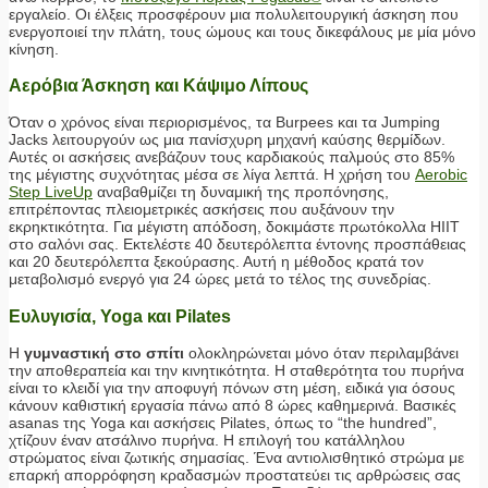
εργαλείο. Οι έλξεις προσφέρουν μια πολυλειτουργική άσκηση που
ενεργοποιεί την πλάτη, τους ώμους και τους δικεφάλους με μία μόνο
κίνηση.
Αερόβια Άσκηση και Κάψιμο Λίπους
Όταν ο χρόνος είναι περιορισμένος, τα Burpees και τα Jumping
Jacks λειτουργούν ως μια πανίσχυρη μηχανή καύσης θερμίδων.
Αυτές οι ασκήσεις ανεβάζουν τους καρδιακούς παλμούς στο 85%
της μέγιστης συχνότητας μέσα σε λίγα λεπτά. Η χρήση του
Aerobic
Step LiveUp
αναβαθμίζει τη δυναμική της προπόνησης,
επιτρέποντας πλειομετρικές ασκήσεις που αυξάνουν την
εκρηκτικότητα. Για μέγιστη απόδοση, δοκιμάστε πρωτόκολλα HIIT
στο σαλόνι σας. Εκτελέστε 40 δευτερόλεπτα έντονης προσπάθειας
και 20 δευτερόλεπτα ξεκούρασης. Αυτή η μέθοδος κρατά τον
μεταβολισμό ενεργό για 24 ώρες μετά το τέλος της συνεδρίας.
Ευλυγισία, Yoga και Pilates
Η
γυμναστική στο σπίτι
ολοκληρώνεται μόνο όταν περιλαμβάνει
την αποθεραπεία και την κινητικότητα. Η σταθερότητα του πυρήνα
είναι το κλειδί για την αποφυγή πόνων στη μέση, ειδικά για όσους
κάνουν καθιστική εργασία πάνω από 8 ώρες καθημερινά. Βασικές
asanas της Yoga και ασκήσεις Pilates, όπως το “the hundred”,
χτίζουν έναν ατσάλινο πυρήνα. Η επιλογή του κατάλληλου
στρώματος είναι ζωτικής σημασίας. Ένα αντιολισθητικό στρώμα με
επαρκή απορρόφηση κραδασμών προστατεύει τις αρθρώσεις σας