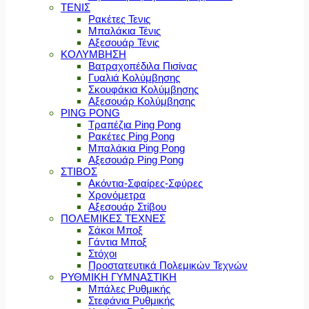
ΤΕΝΙΣ
Ρακέτες Τενις
Μπαλάκια Τένις
Αξεσουάρ Τένις
ΚΟΛΥΜΒΗΣΗ
Βατραχοπέδιλα Πισίνας
Γυαλιά Κολύμβησης
Σκουφάκια Κολύμβησης
Αξεσουάρ Κολύμβησης
PING PONG
Τραπέζια Ping Pong
Ρακέτες Ping Pong
Μπαλάκια Ping Pong
Αξεσουάρ Ping Pong
ΣΤΙΒΟΣ
Ακόντια-Σφαίρες-Σφύρες
Χρονόμετρα
Αξεσουάρ Στίβου
ΠΟΛΕΜΙΚΕΣ ΤΕΧΝΕΣ
Σάκοι Μποξ
Γάντια Μποξ
Στόχοι
Προστατευτικά Πολεμικών Τεχνών
ΡΥΘΜΙΚΗ ΓΥΜΝΑΣΤΙΚΗ
Μπάλες Ρυθμικής
Στεφάνια Ρυθμικής