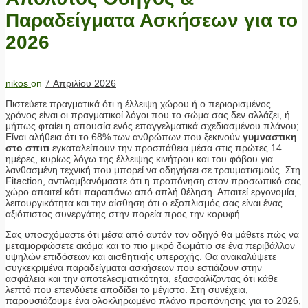
Παραδείγματα Ασκήσεων για το
2026
nikos
on
7 Απριλίου 2026
Πιστεύετε πραγματικά ότι η έλλειψη χώρου ή ο περιορισμένος
χρόνος είναι οι πραγματικοί λόγοι που το σώμα σας δεν αλλάζει, ή
μήπως φταίει η απουσία ενός επαγγελματικά σχεδιασμένου πλάνου;
Είναι αλήθεια ότι το 68% των ανθρώπων που ξεκινούν
γυμναστικη
στο σπιτι
εγκαταλείπουν την προσπάθεια μέσα στις πρώτες 14
ημέρες, κυρίως λόγω της έλλειψης κινήτρου και του φόβου για
λανθασμένη τεχνική που μπορεί να οδηγήσει σε τραυματισμούς. Στη
Fitaction, αντιλαμβανόμαστε ότι η προπόνηση στον προσωπικό σας
χώρο απαιτεί κάτι παραπάνω από απλή θέληση. Απαιτεί εργονομία,
λειτουργικότητα και την αίσθηση ότι ο εξοπλισμός σας είναι ένας
αξιόπιστος συνεργάτης στην πορεία προς την κορυφή.
Σας υποσχόμαστε ότι μέσα από αυτόν τον οδηγό θα μάθετε πώς να
μεταμορφώσετε ακόμα και το πιο μικρό δωμάτιο σε ένα περιβάλλον
υψηλών επιδόσεων και αισθητικής υπεροχής. Θα ανακαλύψετε
συγκεκριμένα παραδείγματα ασκήσεων που εστιάζουν στην
ασφάλεια και την αποτελεσματικότητα, εξασφαλίζοντας ότι κάθε
λεπτό που επενδύετε αποδίδει το μέγιστο. Στη συνέχεια,
παρουσιάζουμε ένα ολοκληρωμένο πλάνο προπόνησης για το 2026,