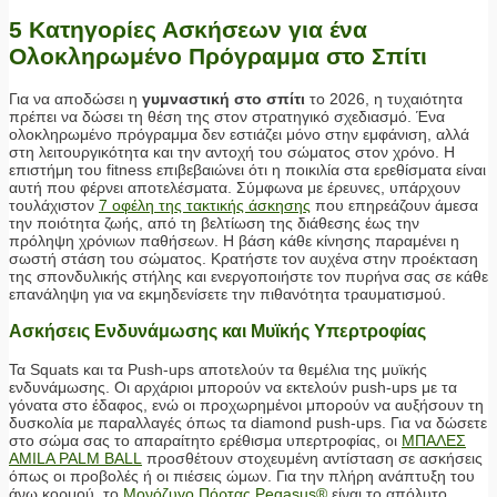
5 Κατηγορίες Ασκήσεων για ένα
Ολοκληρωμένο Πρόγραμμα στο Σπίτι
Για να αποδώσει η
γυμναστική στο σπίτι
το 2026, η τυχαιότητα
πρέπει να δώσει τη θέση της στον στρατηγικό σχεδιασμό. Ένα
ολοκληρωμένο πρόγραμμα δεν εστιάζει μόνο στην εμφάνιση, αλλά
στη λειτουργικότητα και την αντοχή του σώματος στον χρόνο. Η
επιστήμη του fitness επιβεβαιώνει ότι η ποικιλία στα ερεθίσματα είναι
αυτή που φέρνει αποτελέσματα. Σύμφωνα με έρευνες, υπάρχουν
τουλάχιστον
7 οφέλη της τακτικής άσκησης
που επηρεάζουν άμεσα
την ποιότητα ζωής, από τη βελτίωση της διάθεσης έως την
πρόληψη χρόνιων παθήσεων. Η βάση κάθε κίνησης παραμένει η
σωστή στάση του σώματος. Κρατήστε τον αυχένα στην προέκταση
της σπονδυλικής στήλης και ενεργοποιήστε τον πυρήνα σας σε κάθε
επανάληψη για να εκμηδενίσετε την πιθανότητα τραυματισμού.
Ασκήσεις Ενδυνάμωσης και Μυϊκής Υπερτροφίας
Τα Squats και τα Push-ups αποτελούν τα θεμέλια της μυϊκής
ενδυνάμωσης. Οι αρχάριοι μπορούν να εκτελούν push-ups με τα
γόνατα στο έδαφος, ενώ οι προχωρημένοι μπορούν να αυξήσουν τη
δυσκολία με παραλλαγές όπως τα diamond push-ups. Για να δώσετε
στο σώμα σας το απαραίτητο ερέθισμα υπερτροφίας, οι
ΜΠΑΛΕΣ
AMILA PALM BALL
προσθέτουν στοχευμένη αντίσταση σε ασκήσεις
όπως οι προβολές ή οι πιέσεις ώμων. Για την πλήρη ανάπτυξη του
άνω κορμού, το
Μονόζυγο Πόρτας Pegasus®
είναι το απόλυτο