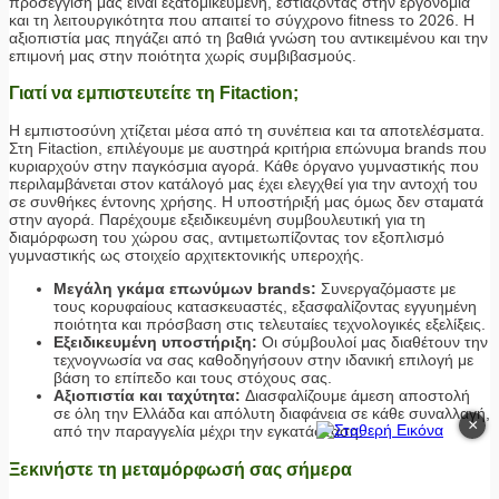
προσέγγισή μας είναι εξατομικευμένη, εστιάζοντας στην εργονομία
και τη λειτουργικότητα που απαιτεί το σύγχρονο fitness το 2026. Η
αξιοπιστία μας πηγάζει από τη βαθιά γνώση του αντικειμένου και την
επιμονή μας στην ποιότητα χωρίς συμβιβασμούς.
Γιατί να εμπιστευτείτε τη Fitaction;
Η εμπιστοσύνη χτίζεται μέσα από τη συνέπεια και τα αποτελέσματα.
Στη Fitaction, επιλέγουμε με αυστηρά κριτήρια επώνυμα brands που
κυριαρχούν στην παγκόσμια αγορά. Κάθε όργανο γυμναστικής που
περιλαμβάνεται στον κατάλογό μας έχει ελεγχθεί για την αντοχή του
σε συνθήκες έντονης χρήσης. Η υποστήριξή μας όμως δεν σταματά
στην αγορά. Παρέχουμε εξειδικευμένη συμβουλευτική για τη
διαμόρφωση του χώρου σας, αντιμετωπίζοντας τον εξοπλισμό
γυμναστικής ως στοιχείο αρχιτεκτονικής υπεροχής.
Μεγάλη γκάμα επωνύμων brands:
Συνεργαζόμαστε με
τους κορυφαίους κατασκευαστές, εξασφαλίζοντας εγγυημένη
ποιότητα και πρόσβαση στις τελευταίες τεχνολογικές εξελίξεις.
Εξειδικευμένη υποστήριξη:
Οι σύμβουλοί μας διαθέτουν την
τεχνογνωσία να σας καθοδηγήσουν στην ιδανική επιλογή με
βάση το επίπεδο και τους στόχους σας.
Αξιοπιστία και ταχύτητα:
Διασφαλίζουμε άμεση αποστολή
σε όλη την Ελλάδα και απόλυτη διαφάνεια σε κάθε συναλλαγή,
×
από την παραγγελία μέχρι την εγκατάσταση.
Ξεκινήστε τη μεταμόρφωσή σας σήμερα