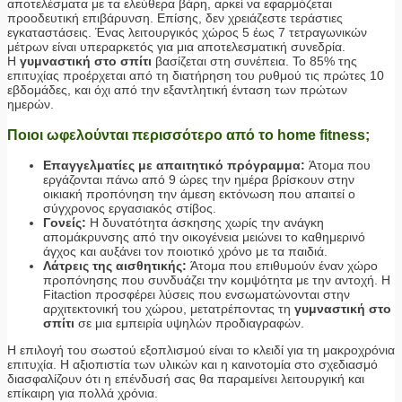
αποτελέσματα με τα ελεύθερα βάρη, αρκεί να εφαρμόζεται
προοδευτική επιβάρυνση. Επίσης, δεν χρειάζεστε τεράστιες
εγκαταστάσεις. Ένας λειτουργικός χώρος 5 έως 7 τετραγωνικών
μέτρων είναι υπεραρκετός για μια αποτελεσματική συνεδρία.
Η
γυμναστική στο σπίτι
βασίζεται στη συνέπεια. Το 85% της
επιτυχίας προέρχεται από τη διατήρηση του ρυθμού τις πρώτες 10
εβδομάδες, και όχι από την εξαντλητική ένταση των πρώτων
ημερών.
Ποιοι ωφελούνται περισσότερο από το home fitness;
Επαγγελματίες με απαιτητικό πρόγραμμα:
Άτομα που
εργάζονται πάνω από 9 ώρες την ημέρα βρίσκουν στην
οικιακή προπόνηση την άμεση εκτόνωση που απαιτεί ο
σύγχρονος εργασιακός στίβος.
Γονείς:
Η δυνατότητα άσκησης χωρίς την ανάγκη
απομάκρυνσης από την οικογένεια μειώνει το καθημερινό
άγχος και αυξάνει τον ποιοτικό χρόνο με τα παιδιά.
Λάτρεις της αισθητικής:
Άτομα που επιθυμούν έναν χώρο
προπόνησης που συνδυάζει την κομψότητα με την αντοχή. Η
Fitaction προσφέρει λύσεις που ενσωματώνονται στην
αρχιτεκτονική του χώρου, μετατρέποντας τη
γυμναστική στο
σπίτι
σε μια εμπειρία υψηλών προδιαγραφών.
Η επιλογή του σωστού εξοπλισμού είναι το κλειδί για τη μακροχρόνια
επιτυχία. Η αξιοπιστία των υλικών και η καινοτομία στο σχεδιασμό
διασφαλίζουν ότι η επένδυσή σας θα παραμείνει λειτουργική και
επίκαιρη για πολλά χρόνια.