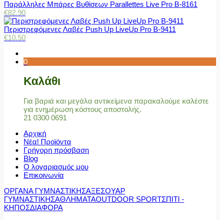
Παράλληλες Μπάρες Βυθίσεων Parallettes Live Pro Β-8161
€
82.90
Περιστρεφόμενες Λαβές Push Up LiveUp Pro Β-9411
€
10.50
0
Καλάθι
Για βαριά και μεγάλα αντικείμενα παρακαλούμε καλέστε
για ενημέρωση κόστους αποστολής.
21 0300 0691
Αρχική
Νέα! Προϊόντα
Γρήγορη πρόσβαση
Blog
Ο λογαριασμός μου
Επικοινωνία
ΟΡΓΑΝΑ ΓΥΜΝΑΣΤΙΚΗΣ
ΑΞΕΣΟΥΑΡ
ΓΥΜΝΑΣΤΙΚΗΣ
ΑΘΛΗΜΑΤΑ
OUTDOOR SPORT
ΣΠΙΤΙ -
ΚΗΠΟΣ
ΔΙΑΦΟΡΑ