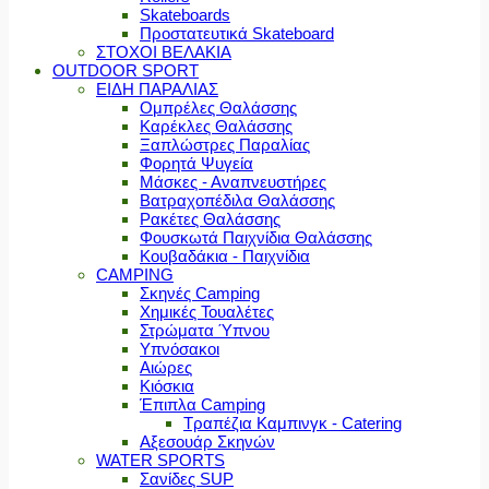
Skateboards
Προστατευτικά Skateboard
ΣΤΟΧΟΙ ΒΕΛΑΚΙΑ
OUTDOOR SPORT
ΕΙΔΗ ΠΑΡΑΛΙΑΣ
Ομπρέλες Θαλάσσης
Καρέκλες Θαλάσσης
Ξαπλώστρες Παραλίας
Φορητά Ψυγεία
Μάσκες - Αναπνευστήρες
Βατραχοπέδιλα Θαλάσσης
Ρακέτες Θαλάσσης
Φουσκωτά Παιχνίδια Θαλάσσης
Κουβαδάκια - Παιχνίδια
CAMPING
Σκηνές Camping
Χημικές Τουαλέτες
Στρώματα Ύπνου
Υπνόσακοι
Αιώρες
Κιόσκια
Έπιπλα Camping
Τραπέζια Καμπινγκ - Catering
Αξεσουάρ Σκηνών
WATER SPORTS
Σανίδες SUP