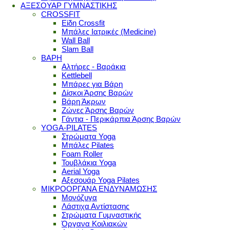
ΑΞΕΣΟΥΑΡ ΓΥΜΝΑΣΤΙΚΗΣ
CROSSFIT
Είδη Crossfit
Μπάλες Ιατρικές (Medicine)
Wall Ball
Slam Ball
ΒΑΡΗ
Αλτήρες - Βαράκια
Kettlebell
Μπάρες για Βάρη
Δίσκοι Άρσης Βαρών
Βάρη Άκρων
Ζώνες Άρσης Βαρών
Γάντια - Περικάρπια Άρσης Βαρών
YOGA-PILATES
Στρώματα Yoga
Μπάλες Pilates
Foam Roller
Τουβλάκια Yoga
Aerial Yoga
Αξεσουάρ Yoga Pilates
ΜΙΚΡΟΟΡΓΑΝΑ ΕΝΔΥΝΑΜΩΣΗΣ
Μονόζυγα
Λάστιχα Αντίστασης
Στρώματα Γυμναστικής
Όργανα Κοιλιακών