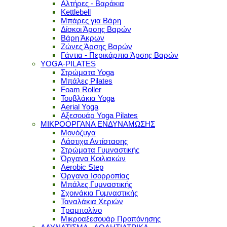
Αλτήρες - Βαράκια
Kettlebell
Μπάρες για Βάρη
Δίσκοι Άρσης Βαρών
Βάρη Άκρων
Ζώνες Άρσης Βαρών
Γάντια - Περικάρπια Άρσης Βαρών
YOGA-PILATES
Στρώματα Yoga
Μπάλες Pilates
Foam Roller
Τουβλάκια Yoga
Aerial Yoga
Αξεσουάρ Yoga Pilates
ΜΙΚΡΟΟΡΓΑΝΑ ΕΝΔΥΝΑΜΩΣΗΣ
Μονόζυγα
Λάστιχα Αντίστασης
Στρώματα Γυμναστικής
Όργανα Κοιλιακών
Aerobic Step
Όργανα Ισορροπίας
Μπάλες Γυμναστικής
Σχοινάκια Γυμναστικής
Ταναλάκια Χεριών
Τραμπολίνο
Μικροαξεσουάρ Προπόνησης