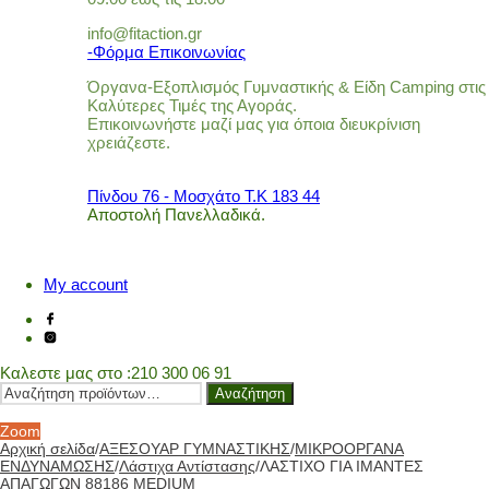
info@fitaction.gr
-Φόρμα Επικοινωνίας
Όργανα-Εξοπλισμός Γυμναστικής & Είδη Camping στις
Καλύτερες Τιμές της Αγοράς.
Επικοινωνήστε μαζί μας για όποια διευκρίνιση
χρειάζεστε.
Πίνδου 76 - Μοσχάτο Τ.Κ 183 44
Αποστολή Πανελλαδικά.
My account
Καλεστε μας στο
:210 300 06 91
Αναζήτηση
Αναζήτηση
για:
Zoom
Αρχική σελίδα
/
ΑΞΕΣΟΥΑΡ ΓΥΜΝΑΣΤΙΚΗΣ
/
ΜΙΚΡΟΟΡΓΑΝΑ
ΕΝΔΥΝΑΜΩΣΗΣ
/
Λάστιχα Αντίστασης
/
ΛΑΣΤΙΧΟ ΓΙΑ ΙΜΑΝΤΕΣ
ΑΠΑΓΩΓΩΝ 88186 MEDIUM