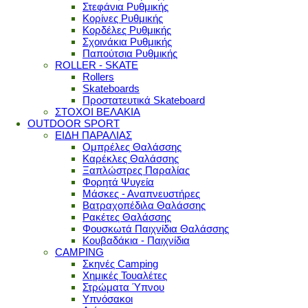
Στεφάνια Ρυθμικής
Κορίνες Ρυθμικής
Κορδέλες Ρυθμικής
Σχοινάκια Ρυθμικής
Παπούτσια Ρυθμικής
ROLLER - SKATE
Rollers
Skateboards
Προστατευτικά Skateboard
ΣΤΟΧΟΙ ΒΕΛΑΚΙΑ
OUTDOOR SPORT
ΕΙΔΗ ΠΑΡΑΛΙΑΣ
Ομπρέλες Θαλάσσης
Καρέκλες Θαλάσσης
Ξαπλώστρες Παραλίας
Φορητά Ψυγεία
Μάσκες - Αναπνευστήρες
Βατραχοπέδιλα Θαλάσσης
Ρακέτες Θαλάσσης
Φουσκωτά Παιχνίδια Θαλάσσης
Κουβαδάκια - Παιχνίδια
CAMPING
Σκηνές Camping
Χημικές Τουαλέτες
Στρώματα Ύπνου
Υπνόσακοι