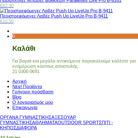
Παράλληλες Μπάρες Βυθίσεων Parallettes Live Pro Β-8161
€
82.90
Περιστρεφόμενες Λαβές Push Up LiveUp Pro Β-9411
€
10.50
0
Καλάθι
Για βαριά και μεγάλα αντικείμενα παρακαλούμε καλέστε για
ενημέρωση κόστους αποστολής.
21 0300 0691
Αρχική
Νέα! Προϊόντα
Γρήγορη πρόσβαση
Blog
Ο λογαριασμός μου
Επικοινωνία
ΟΡΓΑΝΑ ΓΥΜΝΑΣΤΙΚΗΣ
ΑΞΕΣΟΥΑΡ
ΓΥΜΝΑΣΤΙΚΗΣ
ΑΘΛΗΜΑΤΑ
OUTDOOR SPORT
ΣΠΙΤΙ -
ΚΗΠΟΣ
ΔΙΑΦΟΡΑ
All Articles