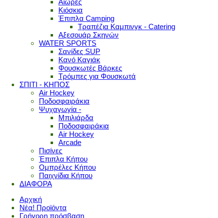
Αιώρες
Κιόσκια
Έπιπλα Camping
Τραπέζια Καμπινγκ - Catering
Αξεσουάρ Σκηνών
WATER SPORTS
Σανίδες SUP
Κανό Καγιάκ
Φουσκωτές Βάρκες
Τρόμπες για Φουσκωτά
ΣΠΙΤΙ - ΚΗΠΟΣ
Air Hockey
Ποδοσφαιράκια
Ψυχαγωγία -
Μπιλιάρδα
Ποδοσφαιράκια
Air Hockey
Arcade
Πισίνες
Έπιπλα Κήπου
Ομπρέλες Κήπου
Παιχνίδια Κήπου
ΔΙΑΦΟΡΑ
Αρχική
Νέα! Προϊόντα
Γρήγορη πρόσβαση