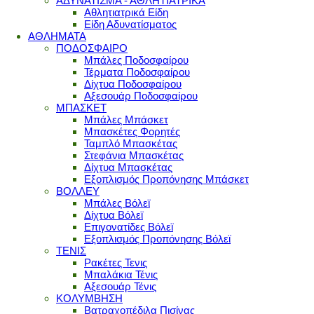
ΑΔΥΝΑΤΙΣΜΑ - ΑΘΛΗΤΙΑΤΡΙΚΑ
Αθλητιατρικά Είδη
Είδη Αδυνατίσματος
ΑΘΛΗΜΑΤΑ
ΠΟΔΟΣΦΑΙΡΟ
Μπάλες Ποδοσφαίρου
Τέρματα Ποδοσφαίρου
Δίχτυα Ποδοσφαίρου
Αξεσουάρ Ποδοσφαίρου
ΜΠΑΣΚΕΤ
Μπάλες Μπάσκετ
Μπασκέτες Φορητές
Ταμπλό Μπασκέτας
Στεφάνια Μπασκέτας
Δίχτυα Μπασκέτας
Εξοπλισμός Προπόνησης Μπάσκετ
ΒΟΛΛΕΥ
Μπάλες Βόλεϊ
Δίχτυα Βόλεϊ
Επιγονατίδες Βόλεϊ
Εξοπλισμός Προπόνησης Βόλεϊ
ΤΕΝΙΣ
Ρακέτες Τενις
Μπαλάκια Τένις
Αξεσουάρ Τένις
ΚΟΛΥΜΒΗΣΗ
Βατραχοπέδιλα Πισίνας