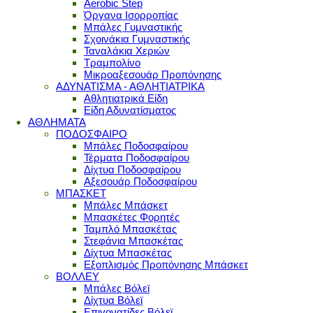
Aerobic Step
Όργανα Ισορροπίας
Μπάλες Γυμναστικής
Σχοινάκια Γυμναστικής
Ταναλάκια Χεριών
Τραμπολίνο
Μικροαξεσουάρ Προπόνησης
ΑΔΥΝΑΤΙΣΜΑ - ΑΘΛΗΤΙΑΤΡΙΚΑ
Αθλητιατρικά Είδη
Είδη Αδυνατίσματος
ΑΘΛΗΜΑΤΑ
ΠΟΔΟΣΦΑΙΡΟ
Μπάλες Ποδοσφαίρου
Τέρματα Ποδοσφαίρου
Δίχτυα Ποδοσφαίρου
Αξεσουάρ Ποδοσφαίρου
ΜΠΑΣΚΕΤ
Μπάλες Μπάσκετ
Μπασκέτες Φορητές
Ταμπλό Μπασκέτας
Στεφάνια Μπασκέτας
Δίχτυα Μπασκέτας
Εξοπλισμός Προπόνησης Μπάσκετ
ΒΟΛΛΕΥ
Μπάλες Βόλεϊ
Δίχτυα Βόλεϊ
Επιγονατίδες Βόλεϊ