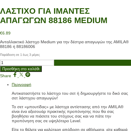
ΛΑΣΤΙΧΟ ΓΙΑ ΙΜΑΝΤΕΣ
ΑΠΑΓΩΓΩΝ 88186 MEDIUM
€
6.89
Ανταλλακτικό λάστιχο Medium για την δέστρα απαγωγών της AMILA®
88186 ή 88186006
Παράδοση σε 1 έως 3 μέρες
ΛΑΣΤΙΧΟ
ΓΙΑ
Προσθήκη στο καλάθι
ΙΜΑΝΤΕΣ
ΑΠΑΓΩΓΩΝ
Share
88186
Περιγραφή
MEDIUM
ποσότητα
Αντικαταστήστε το λάστιχο του σετ ή δημιουργήστε το δικό σας
σετ λάστιχου απαγωγών!
To σετ «μπουτίδας» με λάστιχα αντίστασης από την AMILA®
είναι ένα αξεσουάρ πρακτικής προπόνησης που θα σας
βοηθήσει να πιάσετε του στόχους σας και να πάτε την
προπόνηση σας σε υψηλότερο Level.
Είτε το θέλετε για καλύτερη απόδοση σε αθλήματα, είτε καθαρά