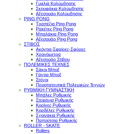
Γυαλιά Κολύμβησης
Σκουφάκια Κολύμβησης
Αξεσουάρ Κολύμβησης
PING PONG
Τραπέζια Ping Pong
Ρακέτες Ping Pong
Μπαλάκια Ping Pong
Αξεσουάρ Ping Pong
ΣΤΙΒΟΣ
Ακόντια-Σφαίρες-Σφύρες
Χρονόμετρα
Αξεσουάρ Στίβου
ΠΟΛΕΜΙΚΕΣ ΤΕΧΝΕΣ
Σάκοι Μποξ
Γάντια Μποξ
Στόχοι
Προστατευτικά Πολεμικών Τεχνών
ΡΥΘΜΙΚΗ ΓΥΜΝΑΣΤΙΚΗ
Μπάλες Ρυθμικής
Στεφάνια Ρυθμικής
Κορίνες Ρυθμικής
Κορδέλες Ρυθμικής
Σχοινάκια Ρυθμικής
Παπούτσια Ρυθμικής
ROLLER - SKATE
Rollers