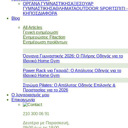
ΟΡΓΑΝΑ ΓΥΜΝΑΣΤΙΚΗΣ
ΑΞΕΣΟΥΑΡ
ΓΥΜΝΑΣΤΙΚΗΣ
ΑΘΛΗΜΑΤΑ
OUTDOOR SPORT
ΣΠΙΤΙ -
ΚΗΠΟΣ
ΔΙΑΦΟΡΑ
Blog
All Articles
Γενική ενημέρωση
Ενημερώσεις Fitaction
Ενημέρωση προϊόντων
Όργανα Γυμναστικής 2026: Ο Πλήρης Οδηγός για το
Ιδανικό Home Gym
Power Rack για Γκαράζ: Ο Απόλυτος Οδηγός για το
Ιδανικό Home Gym
Στρώμα Pilates: Ο Απόλυτος Οδηγός Επιλογής &
Προστασίας για το 2026
Ο λογαριασμός μου
Επικοινωνία
210 300 06 91
Δευτέρα με Παρασκευή,
09:00 έως τις 18:00