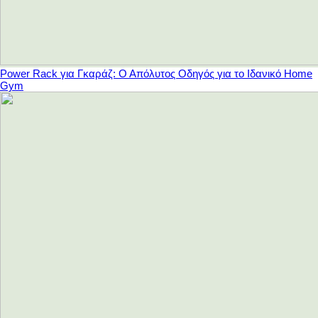
Power Rack για Γκαράζ: Ο Απόλυτος Οδηγός για το Ιδανικό Home
Gym