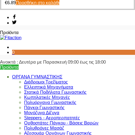
€
6.89
Προσθήκη στο καλάθι
Προϊόντα
0
Ανοικτά : Δευτέρα με Παρασκευή 09:00 έως τις 18:00
Προϊόντα
ΟΡΓΑΝΑ ΓΥΜΝΑΣΤΙΚΗΣ
Διάδρομοι Τρεξίματος
Ελλειπτικά Μηχανήματα
Στατικά Ποδήλατα Γυμναστικής
Κωπηλατικές Μηχανές
Πολυόργανα Γυμναστικής
Πάγκοι Γυμναστικής
Μονόζυγα Δίζυγα
Steppers - Αεροπερπατητές
Ορθοστάτες Πάγκου - Βάσεις Βαρών
Πολυθρόνες Μασάζ
Αξεσουάρ Οργάνων Γυμναστικής