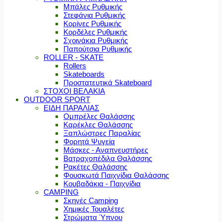
Μπάλες Ρυθμικής
Στεφάνια Ρυθμικής
Κορίνες Ρυθμικής
Κορδέλες Ρυθμικής
Σχοινάκια Ρυθμικής
Παπούτσια Ρυθμικής
ROLLER - SKATE
Rollers
Skateboards
Προστατευτικά Skateboard
ΣΤΟΧΟΙ ΒΕΛΑΚΙΑ
OUTDOOR SPORT
ΕΙΔΗ ΠΑΡΑΛΙΑΣ
Ομπρέλες Θαλάσσης
Καρέκλες Θαλάσσης
Ξαπλώστρες Παραλίας
Φορητά Ψυγεία
Μάσκες - Αναπνευστήρες
Βατραχοπέδιλα Θαλάσσης
Ρακέτες Θαλάσσης
Φουσκωτά Παιχνίδια Θαλάσσης
Κουβαδάκια - Παιχνίδια
CAMPING
Σκηνές Camping
Χημικές Τουαλέτες
Στρώματα Ύπνου