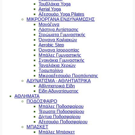
Τουβλάκια Yoga
Aerial Yoga
Αξεσουάρ Yoga Pilates
ΜΙΚΡΟΟΡΓΑΝΑ ΕΝΔΥΝΑΜΩΣΗΣ
Μονόζυγα
Λάστιχα Αντίστασης
Στρώματα Γυμναστικής
Όργανα Κοιλιακών
Aerobic Step
Όργανα Ισορροπίας
Μπάλες Γυμναστικής
Σχοινάκια Γυμναστικής
Ταναλάκια Χεριών
Τραμπολίνο
Μικροαξεσουάρ Προπόνησης
ΑΔΥΝΑΤΙΣΜΑ - ΑΘΛΗΤΙΑΤΡΙΚΑ
Αθλητιατρικά Είδη
Είδη Αδυνατίσματος
ΑΘΛΗΜΑΤΑ
ΠΟΔΟΣΦΑΙΡΟ
Μπάλες Ποδοσφαίρου
Τέρματα Ποδοσφαίρου
Δίχτυα Ποδοσφαίρου
Αξεσουάρ Ποδοσφαίρου
ΜΠΑΣΚΕΤ
Μπάλες Μπάσκετ