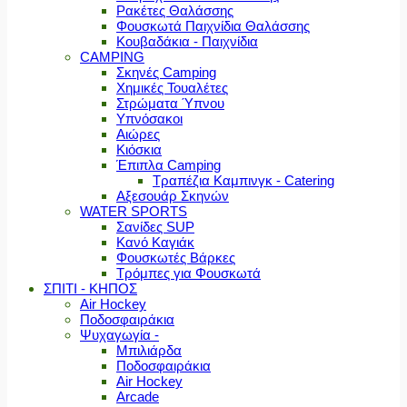
Ρακέτες Θαλάσσης
Φουσκωτά Παιχνίδια Θαλάσσης
Κουβαδάκια - Παιχνίδια
CAMPING
Σκηνές Camping
Χημικές Τουαλέτες
Στρώματα Ύπνου
Υπνόσακοι
Αιώρες
Κιόσκια
Έπιπλα Camping
Τραπέζια Καμπινγκ - Catering
Αξεσουάρ Σκηνών
WATER SPORTS
Σανίδες SUP
Κανό Καγιάκ
Φουσκωτές Βάρκες
Τρόμπες για Φουσκωτά
ΣΠΙΤΙ - ΚΗΠΟΣ
Air Hockey
Ποδοσφαιράκια
Ψυχαγωγία -
Μπιλιάρδα
Ποδοσφαιράκια
Air Hockey
Arcade