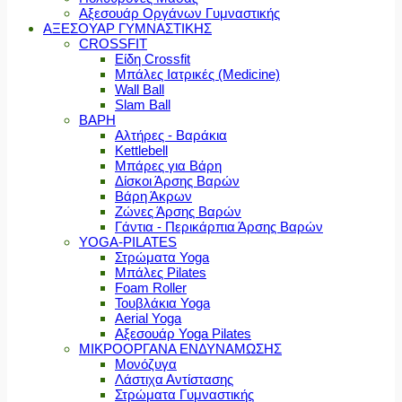
Αξεσουάρ Οργάνων Γυμναστικής
ΑΞΕΣΟΥΑΡ ΓΥΜΝΑΣΤΙΚΗΣ
CROSSFIT
Είδη Crossfit
Μπάλες Ιατρικές (Medicine)
Wall Ball
Slam Ball
ΒΑΡΗ
Αλτήρες - Βαράκια
Kettlebell
Μπάρες για Βάρη
Δίσκοι Άρσης Βαρών
Βάρη Άκρων
Ζώνες Άρσης Βαρών
Γάντια - Περικάρπια Άρσης Βαρών
YOGA-PILATES
Στρώματα Yoga
Μπάλες Pilates
Foam Roller
Τουβλάκια Yoga
Aerial Yoga
Αξεσουάρ Yoga Pilates
ΜΙΚΡΟΟΡΓΑΝΑ ΕΝΔΥΝΑΜΩΣΗΣ
Μονόζυγα
Λάστιχα Αντίστασης
Στρώματα Γυμναστικής