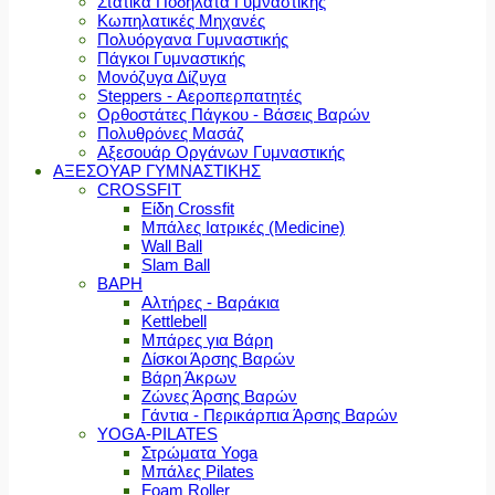
Στατικά Ποδήλατα Γυμναστικής
Κωπηλατικές Μηχανές
Πολυόργανα Γυμναστικής
Πάγκοι Γυμναστικής
Μονόζυγα Δίζυγα
Steppers - Αεροπερπατητές
Ορθοστάτες Πάγκου - Βάσεις Βαρών
Πολυθρόνες Μασάζ
Αξεσουάρ Οργάνων Γυμναστικής
ΑΞΕΣΟΥΑΡ ΓΥΜΝΑΣΤΙΚΗΣ
CROSSFIT
Είδη Crossfit
Μπάλες Ιατρικές (Medicine)
Wall Ball
Slam Ball
ΒΑΡΗ
Αλτήρες - Βαράκια
Kettlebell
Μπάρες για Βάρη
Δίσκοι Άρσης Βαρών
Βάρη Άκρων
Ζώνες Άρσης Βαρών
Γάντια - Περικάρπια Άρσης Βαρών
YOGA-PILATES
Στρώματα Yoga
Μπάλες Pilates
Foam Roller