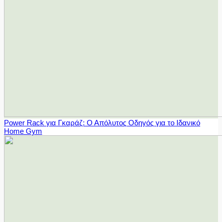
Power Rack για Γκαράζ: Ο Απόλυτος Οδηγός για το Ιδανικό
Home Gym