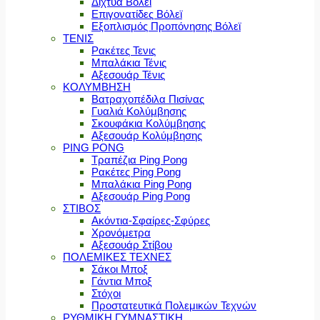
Δίχτυα Βόλεϊ
Επιγονατίδες Βόλεϊ
Εξοπλισμός Προπόνησης Βόλεϊ
ΤΕΝΙΣ
Ρακέτες Τενις
Μπαλάκια Τένις
Αξεσουάρ Τένις
ΚΟΛΥΜΒΗΣΗ
Βατραχοπέδιλα Πισίνας
Γυαλιά Κολύμβησης
Σκουφάκια Κολύμβησης
Αξεσουάρ Κολύμβησης
PING PONG
Τραπέζια Ping Pong
Ρακέτες Ping Pong
Μπαλάκια Ping Pong
Αξεσουάρ Ping Pong
ΣΤΙΒΟΣ
Ακόντια-Σφαίρες-Σφύρες
Χρονόμετρα
Αξεσουάρ Στίβου
ΠΟΛΕΜΙΚΕΣ ΤΕΧΝΕΣ
Σάκοι Μποξ
Γάντια Μποξ
Στόχοι
Προστατευτικά Πολεμικών Τεχνών
ΡΥΘΜΙΚΗ ΓΥΜΝΑΣΤΙΚΗ