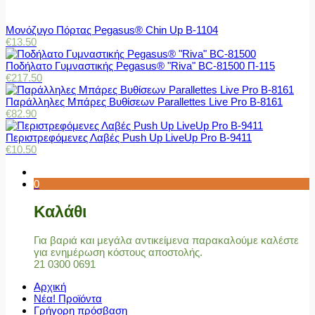
Μονόζυγο Πόρτας Pegasus® Chin Up Β-1104
€
13.50
Ποδήλατο Γυμναστικής Pegasus® "Riva" BC-81500 Π-115
€
217.50
Παράλληλες Μπάρες Βυθίσεων Parallettes Live Pro Β-8161
€
82.90
Περιστρεφόμενες Λαβές Push Up LiveUp Pro Β-9411
€
10.50
0
Καλάθι
Για βαριά και μεγάλα αντικείμενα παρακαλούμε καλέστε
για ενημέρωση κόστους αποστολής.
21 0300 0691
Αρχική
Νέα! Προϊόντα
Γρήγορη πρόσβαση