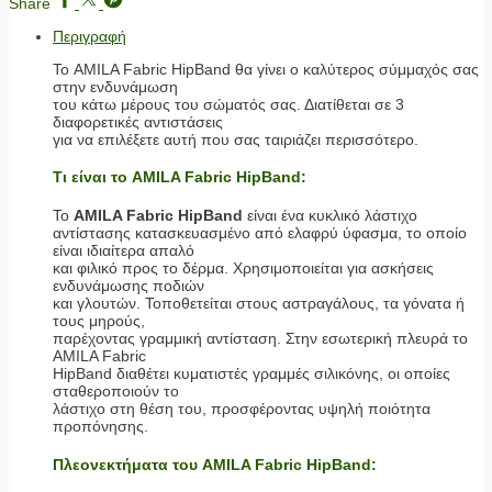
Share
Περιγραφή
Το AMILA Fabric HipBand θα γίνει ο καλύτερος σύμμαχός σας
στην ενδυνάμωση
του κάτω μέρους του σώματός σας. Διατίθεται σε 3
διαφορετικές αντιστάσεις
για να επιλέξετε αυτή που σας ταιριάζει περισσότερο.
Τι είναι το AMILA Fabric HipBand:
To
AMILA Fabric HipBand
είναι ένα κυκλικό λάστιχο
αντίστασης κατασκευασμένο από ελαφρύ ύφασμα, το οποίο
είναι ιδιαίτερα απαλό
και φιλικό προς το δέρμα. Χρησιμοποιείται για ασκήσεις
ενδυνάμωσης ποδιών
και γλουτών. Τοποθετείται στους αστραγάλους, τα γόνατα ή
τους μηρούς,
παρέχοντας γραμμική αντίσταση. Στην εσωτερική πλευρά το
AMILA Fabric
HipBand διαθέτει κυματιστές γραμμές σιλικόνης, οι οποίες
σταθεροποιούν το
λάστιχο στη θέση του, προσφέροντας υψηλή ποιότητα
προπόνησης.
Πλεονεκτήματα του AMILA Fabric HipBand: