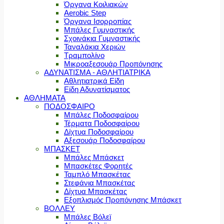
Όργανα Κοιλιακών
Aerobic Step
Όργανα Ισορροπίας
Μπάλες Γυμναστικής
Σχοινάκια Γυμναστικής
Ταναλάκια Χεριών
Τραμπολίνο
Μικροαξεσουάρ Προπόνησης
ΑΔΥΝΑΤΙΣΜΑ - ΑΘΛΗΤΙΑΤΡΙΚΑ
Αθλητιατρικά Είδη
Είδη Αδυνατίσματος
ΑΘΛΗΜΑΤΑ
ΠΟΔΟΣΦΑΙΡΟ
Μπάλες Ποδοσφαίρου
Τέρματα Ποδοσφαίρου
Δίχτυα Ποδοσφαίρου
Αξεσουάρ Ποδοσφαίρου
ΜΠΑΣΚΕΤ
Μπάλες Μπάσκετ
Μπασκέτες Φορητές
Ταμπλό Μπασκέτας
Στεφάνια Μπασκέτας
Δίχτυα Μπασκέτας
Εξοπλισμός Προπόνησης Μπάσκετ
ΒΟΛΛΕΥ
Μπάλες Βόλεϊ