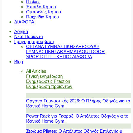
Πισίνες
Έπιπλα Κήπου
Ομπρέλες Κήπου
Παιχνίδια Κήπου
ΔΙΑΦΟΡΑ
Αρχική
Νέα! Προϊόντα
Γρήγορη πρόσβαση
ΟΡΓΑΝΑ ΓΥΜΝΑΣΤΙΚΗΣ
ΑΞΕΣΟΥΑΡ
ΓΥΜΝΑΣΤΙΚΗΣ
ΑΘΛΗΜΑΤΑ
OUTDOOR
SPORT
ΣΠΙΤΙ - ΚΗΠΟΣ
ΔΙΑΦΟΡΑ
Blog
All Articles
Γενική ενημέρωση
Ενημερώσεις Fitaction
Ενημέρωση προϊόντων
Όργανα Γυμναστικής 2026: Ο Πλήρης Οδηγός για το
Ιδανικό Home Gym
Power Rack για Γκαράζ: Ο Απόλυτος Οδηγός για το
Ιδανικό Home Gym
Στρώμα Pilates: Ο Απόλυτος Οδηγός Επιλογής &