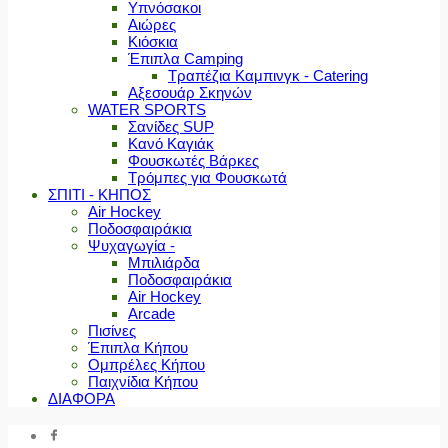
Υπνόσακοι
Αιώρες
Κιόσκια
Έπιπλα Camping
Τραπέζια Καμπινγκ - Catering
Αξεσουάρ Σκηνών
WATER SPORTS
Σανίδες SUP
Κανό Καγιάκ
Φουσκωτές Βάρκες
Τρόμπες για Φουσκωτά
ΣΠΙΤΙ - ΚΗΠΟΣ
Air Hockey
Ποδοσφαιράκια
Ψυχαγωγία -
Μπιλιάρδα
Ποδοσφαιράκια
Air Hockey
Arcade
Πισίνες
Έπιπλα Κήπου
Ομπρέλες Κήπου
Παιχνίδια Κήπου
ΔΙΑΦΟΡΑ