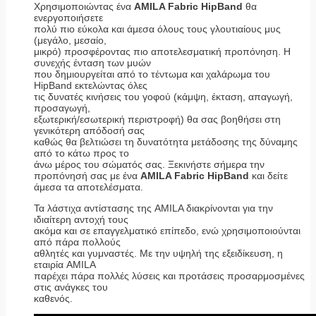
Χρησιμοποιώντας ένα
AMILA Fabric HipBand
θα
ενεργοποιήσετε
πολύ πιο εύκολα και άμεσα όλους τους γλουτιαίους μυς
(μεγάλο, μεσαίο,
μικρό) προσφέροντας πιο αποτελεσματική προπόνηση. Η
συνεχής ένταση των μυών
που δημιουργείται από το τέντωμα και χαλάρωμα του
HipBand εκτελώντας όλες
τις δυνατές κινήσεις του γοφού (κάμψη, έκταση, απαγωγή,
προσαγωγή,
εξωτερική/εσωτερική περιστροφή) θα σας βοηθήσει στη
γενικότερη απόδοσή σας
καθώς θα βελτιώσει τη δυνατότητα μετάδοσης της δύναμης
από το κάτω προς το
άνω μέρος του σώματός σας. Ξεκινήστε σήμερα την
προπόνησή σας με ένα
AMILA Fabric HipBand
και δείτε
άμεσα τα αποτελέσματα.
Τα λάστιχα αντίστασης της AMILA διακρίνονται για την
ιδιαίτερη αντοχή τους
ακόμα και σε επαγγελματικό επίπεδο, ενώ χρησιμοποιούνται
από πάρα πολλούς
αθλητές και γυμναστές. Με την υψηλή της εξειδίκευση, η
εταιρία AMILA
παρέχει πάρα πολλές λύσεις και προτάσεις προσαρμοσμένες
στις ανάγκες του
καθενός.