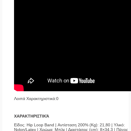
Λοιπά Χαρακτηριστικά:0
ΧΑΡΑΚΤΗΡΙΣΤΙΚΆ
Είδος: Hip Loop Band | Αντίσταση 200% (Kg): 21,80 | Υλικό:
Nylon/Latex | Χρώμα: Μπλε | Διαστάσεις (cm): 8×34,3 | Πάχος