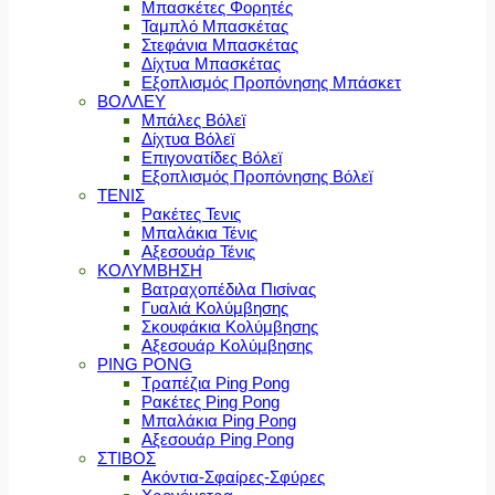
Μπασκέτες Φορητές
Ταμπλό Μπασκέτας
Στεφάνια Μπασκέτας
Δίχτυα Μπασκέτας
Εξοπλισμός Προπόνησης Μπάσκετ
ΒΟΛΛΕΥ
Μπάλες Βόλεϊ
Δίχτυα Βόλεϊ
Επιγονατίδες Βόλεϊ
Εξοπλισμός Προπόνησης Βόλεϊ
ΤΕΝΙΣ
Ρακέτες Τενις
Μπαλάκια Τένις
Αξεσουάρ Τένις
ΚΟΛΥΜΒΗΣΗ
Βατραχοπέδιλα Πισίνας
Γυαλιά Κολύμβησης
Σκουφάκια Κολύμβησης
Αξεσουάρ Κολύμβησης
PING PONG
Τραπέζια Ping Pong
Ρακέτες Ping Pong
Μπαλάκια Ping Pong
Αξεσουάρ Ping Pong
ΣΤΙΒΟΣ
Ακόντια-Σφαίρες-Σφύρες