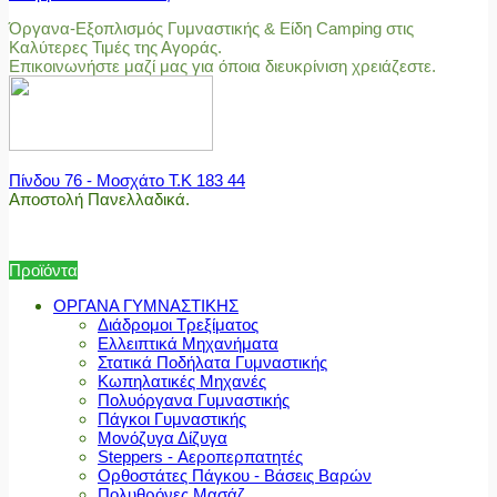
Όργανα-Εξοπλισμός Γυμναστικής & Είδη Camping στις
Καλύτερες Τιμές της Αγοράς.
Επικοινωνήστε μαζί μας για όποια διευκρίνιση χρειάζεστε.
Πίνδου 76 - Μοσχάτο Τ.Κ 183 44
Αποστολή Πανελλαδικά.
Προϊόντα
ΟΡΓΑΝΑ ΓΥΜΝΑΣΤΙΚΗΣ
Διάδρομοι Τρεξίματος
Ελλειπτικά Μηχανήματα
Στατικά Ποδήλατα Γυμναστικής
Κωπηλατικές Μηχανές
Πολυόργανα Γυμναστικής
Πάγκοι Γυμναστικής
Μονόζυγα Δίζυγα
Steppers - Αεροπερπατητές
Ορθοστάτες Πάγκου - Βάσεις Βαρών
Πολυθρόνες Μασάζ