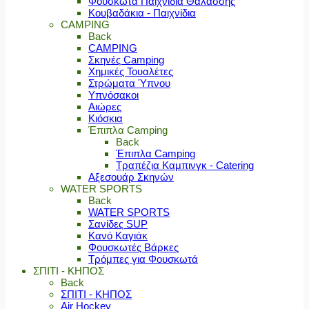
Φουσκωτά Παιχνίδια Θαλάσσης
Κουβαδάκια - Παιχνίδια
CAMPING
Back
CAMPING
Σκηνές Camping
Χημικές Τουαλέτες
Στρώματα Ύπνου
Υπνόσακοι
Αιώρες
Κιόσκια
Έπιπλα Camping
Back
Έπιπλα Camping
Τραπέζια Καμπινγκ - Catering
Αξεσουάρ Σκηνών
WATER SPORTS
Back
WATER SPORTS
Σανίδες SUP
Κανό Καγιάκ
Φουσκωτές Βάρκες
Τρόμπες για Φουσκωτά
ΣΠΙΤΙ - ΚΗΠΟΣ
Back
ΣΠΙΤΙ - ΚΗΠΟΣ
Air Hockey