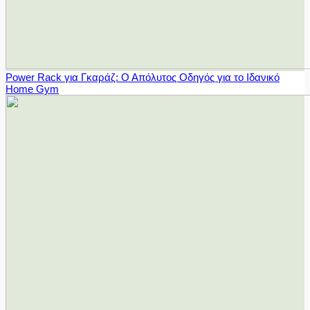
Power Rack για Γκαράζ: Ο Απόλυτος Οδηγός για το Ιδανικό
Home Gym