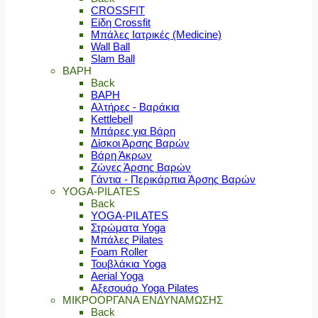
CROSSFIT
Είδη Crossfit
Μπάλες Ιατρικές (Medicine)
Wall Ball
Slam Ball
ΒΑΡΗ
Back
ΒΑΡΗ
Αλτήρες - Βαράκια
Kettlebell
Μπάρες για Βάρη
Δίσκοι Άρσης Βαρών
Βάρη Άκρων
Ζώνες Άρσης Βαρών
Γάντια - Περικάρπια Άρσης Βαρών
YOGA-PILATES
Back
YOGA-PILATES
Στρώματα Yoga
Μπάλες Pilates
Foam Roller
Τουβλάκια Yoga
Aerial Yoga
Αξεσουάρ Yoga Pilates
ΜΙΚΡΟΟΡΓΑΝΑ ΕΝΔΥΝΑΜΩΣΗΣ
Back