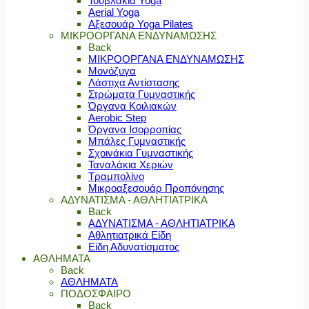
Τουβλάκια Yoga
Aerial Yoga
Αξεσουάρ Yoga Pilates
ΜΙΚΡΟΟΡΓΑΝΑ ΕΝΔΥΝΑΜΩΣΗΣ
Back
ΜΙΚΡΟΟΡΓΑΝΑ ΕΝΔΥΝΑΜΩΣΗΣ
Μονόζυγα
Λάστιχα Αντίστασης
Στρώματα Γυμναστικής
Όργανα Κοιλιακών
Aerobic Step
Όργανα Ισορροπίας
Μπάλες Γυμναστικής
Σχοινάκια Γυμναστικής
Ταναλάκια Χεριών
Τραμπολίνο
Μικροαξεσουάρ Προπόνησης
ΑΔΥΝΑΤΙΣΜΑ - ΑΘΛΗΤΙΑΤΡΙΚΑ
Back
ΑΔΥΝΑΤΙΣΜΑ - ΑΘΛΗΤΙΑΤΡΙΚΑ
Αθλητιατρικά Είδη
Είδη Αδυνατίσματος
ΑΘΛΗΜΑΤΑ
Back
ΑΘΛΗΜΑΤΑ
ΠΟΔΟΣΦΑΙΡΟ
Back