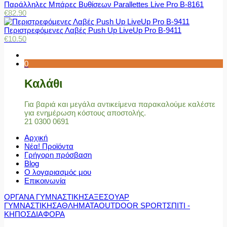
Παράλληλες Μπάρες Βυθίσεων Parallettes Live Pro Β-8161
€
82.90
Περιστρεφόμενες Λαβές Push Up LiveUp Pro Β-9411
€
10.50
0
Καλάθι
Για βαριά και μεγάλα αντικείμενα παρακαλούμε καλέστε
για ενημέρωση κόστους αποστολής.
21 0300 0691
Αρχική
Νέα! Προϊόντα
Γρήγορη πρόσβαση
Blog
Ο λογαριασμός μου
Επικοινωνία
ΟΡΓΑΝΑ ΓΥΜΝΑΣΤΙΚΗΣ
ΑΞΕΣΟΥΑΡ
ΓΥΜΝΑΣΤΙΚΗΣ
ΑΘΛΗΜΑΤΑ
OUTDOOR SPORT
ΣΠΙΤΙ -
ΚΗΠΟΣ
ΔΙΑΦΟΡΑ