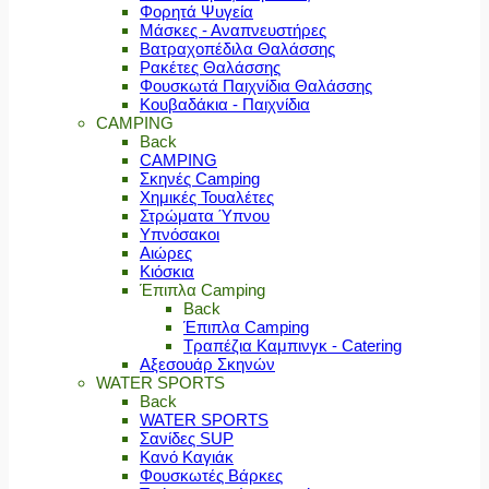
Φορητά Ψυγεία
Μάσκες - Αναπνευστήρες
Βατραχοπέδιλα Θαλάσσης
Ρακέτες Θαλάσσης
Φουσκωτά Παιχνίδια Θαλάσσης
Κουβαδάκια - Παιχνίδια
CAMPING
Back
CAMPING
Σκηνές Camping
Χημικές Τουαλέτες
Στρώματα Ύπνου
Υπνόσακοι
Αιώρες
Κιόσκια
Έπιπλα Camping
Back
Έπιπλα Camping
Τραπέζια Καμπινγκ - Catering
Αξεσουάρ Σκηνών
WATER SPORTS
Back
WATER SPORTS
Σανίδες SUP
Κανό Καγιάκ
Φουσκωτές Βάρκες