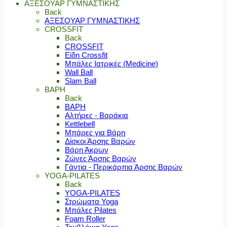
ΑΞΕΣΟΥΑΡ ΓΥΜΝΑΣΤΙΚΗΣ
Back
ΑΞΕΣΟΥΑΡ ΓΥΜΝΑΣΤΙΚΗΣ
CROSSFIT
Back
CROSSFIT
Είδη Crossfit
Μπάλες Ιατρικές (Medicine)
Wall Ball
Slam Ball
ΒΑΡΗ
Back
ΒΑΡΗ
Αλτήρες - Βαράκια
Kettlebell
Μπάρες για Βάρη
Δίσκοι Άρσης Βαρών
Βάρη Άκρων
Ζώνες Άρσης Βαρών
Γάντια - Περικάρπια Άρσης Βαρών
YOGA-PILATES
Back
YOGA-PILATES
Στρώματα Yoga
Μπάλες Pilates
Foam Roller