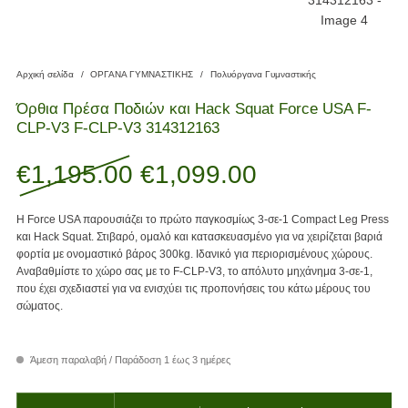
Αρχική σελίδα
/
ΟΡΓΑΝΑ ΓΥΜΝΑΣΤΙΚΗΣ
/
Πολυόργανα Γυμναστικής
Όρθια Πρέσα Ποδιών και Hack Squat Force USA F-
CLP-V3 F-CLP-V3 314312163
Original price was: €1,
Η τρέχουσα τι
€
1,195.00
€
1,099.00
H Force USA παρουσιάζει το πρώτο παγκοσμίως 3-σε-1 Compact Leg Press
και Hack Squat. Στιβαρό, ομαλό και κατασκευασμένο για να χειρίζεται βαριά
φορτία με ονομαστικό βάρος 300kg. Ιδανικό για περιορισμένους χώρους.
Αναβαθμίστε το χώρο σας με το F-CLP-V3, το απόλυτο μηχάνημα 3-σε-1,
που έχει σχεδιαστεί για να ενισχύει τις προπονήσεις του κάτω μέρους του
σώματος.
Άμεση παραλαβή / Παράδοση 1 έως 3 ημέρες
Όρθια Πρέσα Ποδιών και Hack Squat Force USA F-CLP-V3 F-CLP-V3 314312163 ποσότ