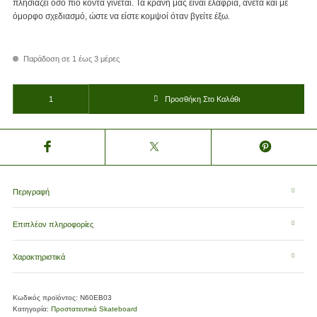
πλησιάζει όσο πιο κοντά γίνεται. Τα κράνη μας είναι ελαφριά, άνετα και με
όμορφο σχεδιασμό, ώστε να είστε κομψοί όταν βγείτε έξω.
Παράδοση σε 1 έως 3 μέρες
Παιδικό Κράνος Μαύρο Nijdam Dark Storm N60EB03 ποσότητα
Προσθήκη Στο Καλάθι
Περιγραφή
Επιπλέον πληροφορίες
Χαρακτηριστικά
Κωδικός προϊόντος:
N60EB03
Κατηγορία:
Προστατευτικά Skateboard