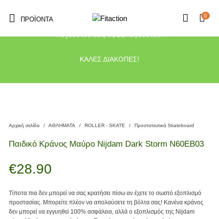
0
ΠΡΟΪΌΝΤΑ
Το κατάστημα μας θα παραμείνει κλειστό λόγω διακοπών από τις 10
Αυγούστου έως τις 21 Αυγούστου.
ΚΑΛΕΣ ΔΙΑΚΟΠΕΣ!
Αρχική σελίδα
/
ΑΘΛΗΜΑΤΑ
/
ROLLER - SKATE
/
Προστατευτικά Skateboard
Παιδικό Κράνος Μαύρο Nijdam Dark Storm N60EB03
€
28.90
Τίποτα πια δεν μπορεί να σας κρατήσει πίσω αν έχετε το σωστό εξοπλισμό
προστασίας. Μπορείτε πλέον να απολαύσετε τη βόλτα σας! Κανένα κράνος
δεν μπορεί να εγγυηθεί 100% ασφάλεια, αλλά ο εξοπλισμός της Nijdam