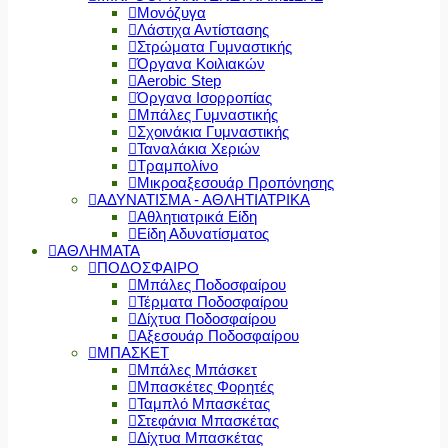
Μονόζυγα
Λάστιχα Αντίστασης
Στρώματα Γυμναστικής
Όργανα Κοιλιακών
Aerobic Step
Όργανα Ισορροπίας
Μπάλες Γυμναστικής
Σχοινάκια Γυμναστικής
Ταναλάκια Χεριών
Τραμπολίνο
Μικροαξεσουάρ Προπόνησης
ΑΔΥΝΑΤΙΣΜΑ - ΑΘΛΗΤΙΑΤΡΙΚΑ
Αθλητιατρικά Είδη
Είδη Αδυνατίσματος
ΑΘΛΗΜΑΤΑ
ΠΟΔΟΣΦΑΙΡΟ
Μπάλες Ποδοσφαίρου
Τέρματα Ποδοσφαίρου
Δίχτυα Ποδοσφαίρου
Αξεσουάρ Ποδοσφαίρου
ΜΠΑΣΚΕΤ
Μπάλες Μπάσκετ
Μπασκέτες Φορητές
Ταμπλό Μπασκέτας
Στεφάνια Μπασκέτας
Δίχτυα Μπασκέτας