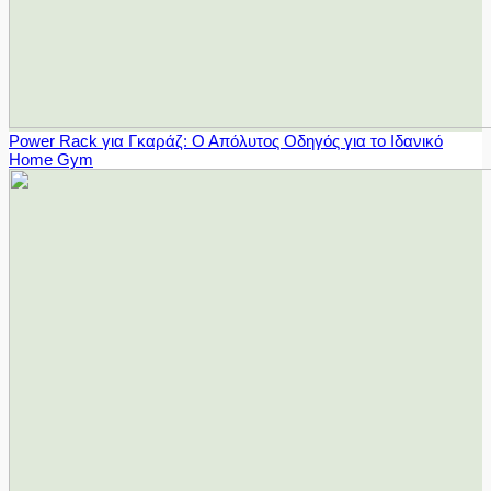
Power Rack για Γκαράζ: Ο Απόλυτος Οδηγός για το Ιδανικό
Home Gym