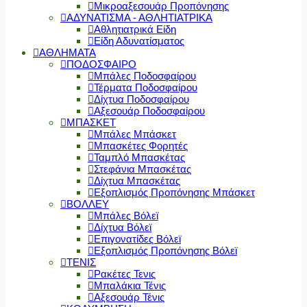
Μικροαξεσουάρ Προπόνησης
ΑΔΥΝΑΤΙΣΜΑ - ΑΘΛΗΤΙΑΤΡΙΚΑ
Αθλητιατρικά Είδη
Είδη Αδυνατίσματος
ΑΘΛΗΜΑΤΑ
ΠΟΔΟΣΦΑΙΡΟ
Μπάλες Ποδοσφαίρου
Τέρματα Ποδοσφαίρου
Δίχτυα Ποδοσφαίρου
Αξεσουάρ Ποδοσφαίρου
ΜΠΑΣΚΕΤ
Μπάλες Μπάσκετ
Μπασκέτες Φορητές
Ταμπλό Μπασκέτας
Στεφάνια Μπασκέτας
Δίχτυα Μπασκέτας
Εξοπλισμός Προπόνησης Μπάσκετ
ΒΟΛΛΕΥ
Μπάλες Βόλεϊ
Δίχτυα Βόλεϊ
Επιγονατίδες Βόλεϊ
Εξοπλισμός Προπόνησης Βόλεϊ
ΤΕΝΙΣ
Ρακέτες Τενις
Μπαλάκια Τένις
Αξεσουάρ Τένις