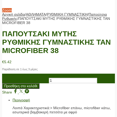
Zoom
Αρχική σελίδα
/
ΑΘΛΗΜΑΤΑ
/
ΡΥΘΜΙΚΗ ΓΥΜΝΑΣΤΙΚΗ
/
Παπούτσια
Ρυθμικής
/
ΠΑΠΟΥΤΣΑΚΙ ΜΥΤΗΣ ΡΥΘΜΙΚΗΣ ΓΥΜΝΑΣΤΙΚΗΣ TAN
MICROFIBER 38
ΠΑΠΟΥΤΣΑΚΙ ΜΥΤΗΣ
ΡΥΘΜΙΚΗΣ ΓΥΜΝΑΣΤΙΚΗΣ TAN
MICROFIBER 38
€
5.42
Παράδοση σε 1 έως 3 μέρες
ΠΑΠΟΥΤΣΑΚΙ ΜΥΤΗΣ ΡΥΘΜΙΚΗΣ ΓΥΜΝΑΣΤΙΚΗΣ TAN
MICROFIBER 38 ποσότητα
Προσθήκη στο καλάθι
Share
Περιγραφή
Λοιπά Χαρακτηριστικά:> Microfiber επάνω, microfiber κάτω,
εσωτερικά βαμβακερή πετσέτα με αφρό