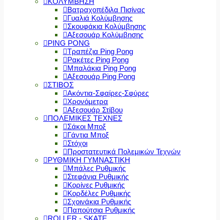
ΚΟΛΥΜΒΗΣΗ
Βατραχοπέδιλα Πισίνας
Γυαλιά Κολύμβησης
Σκουφάκια Κολύμβησης
Αξεσουάρ Κολύμβησης
PING PONG
Τραπέζια Ping Pong
Ρακέτες Ping Pong
Μπαλάκια Ping Pong
Αξεσουάρ Ping Pong
ΣΤΙΒΟΣ
Ακόντια-Σφαίρες-Σφύρες
Χρονόμετρα
Αξεσουάρ Στίβου
ΠΟΛΕΜΙΚΕΣ ΤΕΧΝΕΣ
Σάκοι Μποξ
Γάντια Μποξ
Στόχοι
Προστατευτικά Πολεμικών Τεχνών
ΡΥΘΜΙΚΗ ΓΥΜΝΑΣΤΙΚΗ
Μπάλες Ρυθμικής
Στεφάνια Ρυθμικής
Κορίνες Ρυθμικής
Κορδέλες Ρυθμικής
Σχοινάκια Ρυθμικής
Παπούτσια Ρυθμικής
ROLLER - SKATE