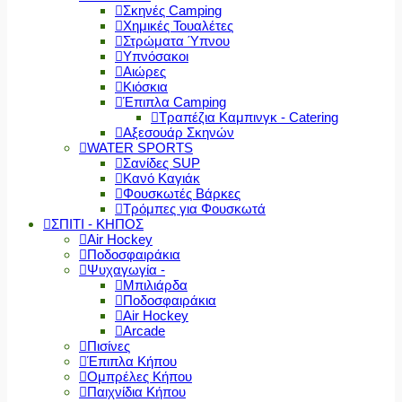
Σκηνές Camping
Χημικές Τουαλέτες
Στρώματα Ύπνου
Υπνόσακοι
Αιώρες
Κιόσκια
Έπιπλα Camping
Τραπέζια Καμπινγκ - Catering
Αξεσουάρ Σκηνών
WATER SPORTS
Σανίδες SUP
Κανό Καγιάκ
Φουσκωτές Βάρκες
Τρόμπες για Φουσκωτά
ΣΠΙΤΙ - ΚΗΠΟΣ
Air Hockey
Ποδοσφαιράκια
Ψυχαγωγία -
Μπιλιάρδα
Ποδοσφαιράκια
Air Hockey
Arcade
Πισίνες
Έπιπλα Κήπου
Ομπρέλες Κήπου
Παιχνίδια Κήπου