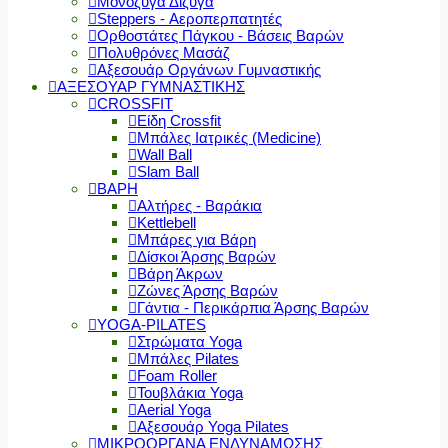
Μονόζυγα Δίζυγα
Steppers - Αεροπερπατητές
Ορθοστάτες Πάγκου - Βάσεις Βαρών
Πολυθρόνες Μασάζ
Αξεσουάρ Οργάνων Γυμναστικής
ΑΞΕΣΟΥΑΡ ΓΥΜΝΑΣΤΙΚΗΣ
CROSSFIT
Είδη Crossfit
Μπάλες Ιατρικές (Medicine)
Wall Ball
Slam Ball
ΒΑΡΗ
Αλτήρες - Βαράκια
Kettlebell
Μπάρες για Βάρη
Δίσκοι Άρσης Βαρών
Βάρη Άκρων
Ζώνες Άρσης Βαρών
Γάντια - Περικάρπια Άρσης Βαρών
YOGA-PILATES
Στρώματα Yoga
Μπάλες Pilates
Foam Roller
Τουβλάκια Yoga
Aerial Yoga
Αξεσουάρ Yoga Pilates
ΜΙΚΡΟΟΡΓΑΝΑ ΕΝΔΥΝΑΜΩΣΗΣ