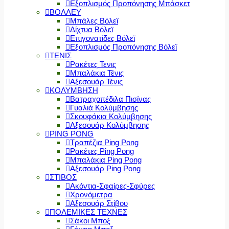
Εξοπλισμός Προπόνησης Μπάσκετ
ΒΟΛΛΕΥ
Μπάλες Βόλεϊ
Δίχτυα Βόλεϊ
Επιγονατίδες Βόλεϊ
Εξοπλισμός Προπόνησης Βόλεϊ
ΤΕΝΙΣ
Ρακέτες Τενις
Μπαλάκια Τένις
Αξεσουάρ Τένις
ΚΟΛΥΜΒΗΣΗ
Βατραχοπέδιλα Πισίνας
Γυαλιά Κολύμβησης
Σκουφάκια Κολύμβησης
Αξεσουάρ Κολύμβησης
PING PONG
Τραπέζια Ping Pong
Ρακέτες Ping Pong
Μπαλάκια Ping Pong
Αξεσουάρ Ping Pong
ΣΤΙΒΟΣ
Ακόντια-Σφαίρες-Σφύρες
Χρονόμετρα
Αξεσουάρ Στίβου
ΠΟΛΕΜΙΚΕΣ ΤΕΧΝΕΣ
Σάκοι Μποξ