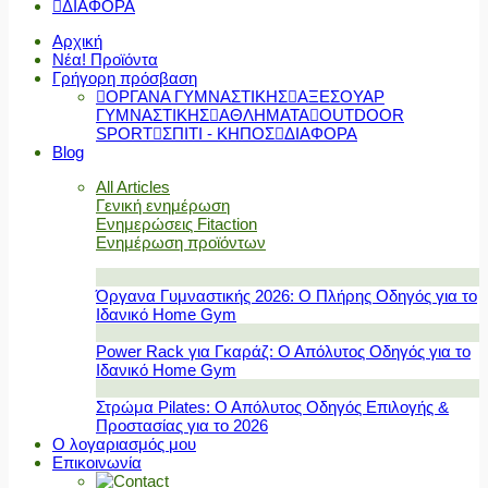
ΔΙΑΦΟΡΑ
Αρχική
Νέα! Προϊόντα
Γρήγορη πρόσβαση
ΟΡΓΑΝΑ ΓΥΜΝΑΣΤΙΚΗΣ
ΑΞΕΣΟΥΑΡ
ΓΥΜΝΑΣΤΙΚΗΣ
ΑΘΛΗΜΑΤΑ
OUTDOOR
SPORT
ΣΠΙΤΙ - ΚΗΠΟΣ
ΔΙΑΦΟΡΑ
Blog
All Articles
Γενική ενημέρωση
Ενημερώσεις Fitaction
Ενημέρωση προϊόντων
Όργανα Γυμναστικής 2026: Ο Πλήρης Οδηγός για το
Ιδανικό Home Gym
Power Rack για Γκαράζ: Ο Απόλυτος Οδηγός για το
Ιδανικό Home Gym
Στρώμα Pilates: Ο Απόλυτος Οδηγός Επιλογής &
Προστασίας για το 2026
Ο λογαριασμός μου
Επικοινωνία