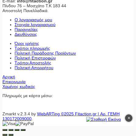
E-mail:
info@fitaction.gr
Πίνδου 76 – Μοσχάτο Τ.Κ 183 44
Αποστολή Πανελλαδικά.
Ο λογαριασμός μου
Στοιχεία λογαριασμού
Παραγγελίες
Διευθύνσεις
Όροι χρήσης
Τρόποι πληρωμής
Πολιτική Παράδοσης Προϊόντων
Πολιτική Επιστροφών
Τρόποι Αποστολής
Πολιτική Απορρήτου
Αρχική
Επικοινωνία
Χαμένος κωδικός
Πληρωμές με κάρτα μέσω:
Zmarkt v.2.3.4 by
WebARTing ©2025 Fitaction.gr | Αρ. ΓΕΜΗ
×
130172009000
.