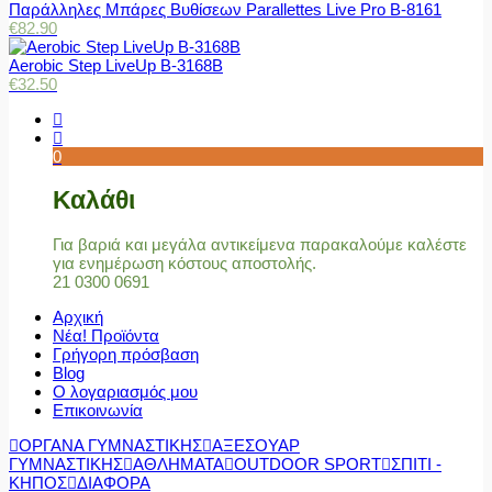
Παράλληλες Μπάρες Βυθίσεων Parallettes Live Pro Β-8161
€
82.90
Aerobic Step LiveUp B-3168B
€
32.50
0
Καλάθι
Για βαριά και μεγάλα αντικείμενα παρακαλούμε καλέστε
για ενημέρωση κόστους αποστολής.
21 0300 0691
Αρχική
Νέα! Προϊόντα
Γρήγορη πρόσβαση
Blog
Ο λογαριασμός μου
Επικοινωνία
ΟΡΓΑΝΑ ΓΥΜΝΑΣΤΙΚΗΣ
ΑΞΕΣΟΥΑΡ
ΓΥΜΝΑΣΤΙΚΗΣ
ΑΘΛΗΜΑΤΑ
OUTDOOR SPORT
ΣΠΙΤΙ -
ΚΗΠΟΣ
ΔΙΑΦΟΡΑ