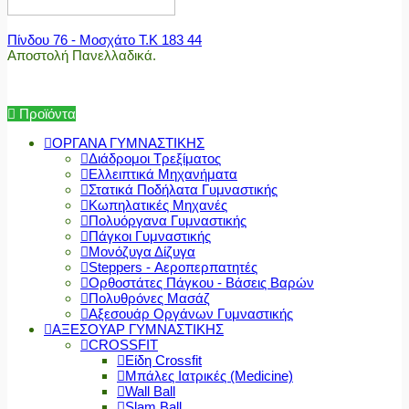
Πίνδου 76 - Μοσχάτο Τ.Κ 183 44
Αποστολή Πανελλαδικά.
Προϊόντα
ΟΡΓΑΝΑ ΓΥΜΝΑΣΤΙΚΗΣ
Διάδρομοι Τρεξίματος
Ελλειπτικά Μηχανήματα
Στατικά Ποδήλατα Γυμναστικής
Κωπηλατικές Μηχανές
Πολυόργανα Γυμναστικής
Πάγκοι Γυμναστικής
Μονόζυγα Δίζυγα
Steppers - Αεροπερπατητές
Ορθοστάτες Πάγκου - Βάσεις Βαρών
Πολυθρόνες Μασάζ
Αξεσουάρ Οργάνων Γυμναστικής
ΑΞΕΣΟΥΑΡ ΓΥΜΝΑΣΤΙΚΗΣ
CROSSFIT
Είδη Crossfit
Μπάλες Ιατρικές (Medicine)
Wall Ball
Slam Ball