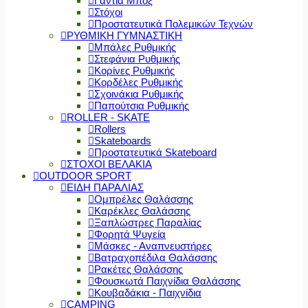
Γάντια Μποξ
Στόχοι
Προστατευτικά Πολεμικών Τεχνών
ΡΥΘΜΙΚΗ ΓΥΜΝΑΣΤΙΚΗ
Μπάλες Ρυθμικής
Στεφάνια Ρυθμικής
Κορίνες Ρυθμικής
Κορδέλες Ρυθμικής
Σχοινάκια Ρυθμικής
Παπούτσια Ρυθμικής
ROLLER - SKATE
Rollers
Skateboards
Προστατευτικά Skateboard
ΣΤΟΧΟΙ ΒΕΛΑΚΙΑ
OUTDOOR SPORT
ΕΙΔΗ ΠΑΡΑΛΙΑΣ
Ομπρέλες Θαλάσσης
Καρέκλες Θαλάσσης
Ξαπλώστρες Παραλίας
Φορητά Ψυγεία
Μάσκες - Αναπνευστήρες
Βατραχοπέδιλα Θαλάσσης
Ρακέτες Θαλάσσης
Φουσκωτά Παιχνίδια Θαλάσσης
Κουβαδάκια - Παιχνίδια
CAMPING