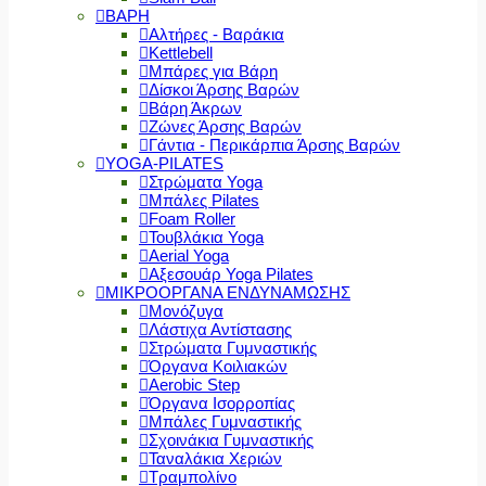
ΒΑΡΗ
Αλτήρες - Βαράκια
Kettlebell
Μπάρες για Βάρη
Δίσκοι Άρσης Βαρών
Βάρη Άκρων
Ζώνες Άρσης Βαρών
Γάντια - Περικάρπια Άρσης Βαρών
YOGA-PILATES
Στρώματα Yoga
Μπάλες Pilates
Foam Roller
Τουβλάκια Yoga
Aerial Yoga
Αξεσουάρ Yoga Pilates
ΜΙΚΡΟΟΡΓΑΝΑ ΕΝΔΥΝΑΜΩΣΗΣ
Μονόζυγα
Λάστιχα Αντίστασης
Στρώματα Γυμναστικής
Όργανα Κοιλιακών
Aerobic Step
Όργανα Ισορροπίας
Μπάλες Γυμναστικής
Σχοινάκια Γυμναστικής
Ταναλάκια Χεριών
Τραμπολίνο