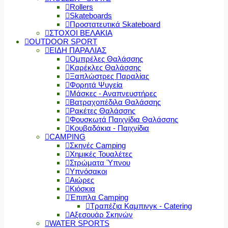
Rollers
Skateboards
Προστατευτικά Skateboard
ΣΤΟΧΟΙ ΒΕΛΑΚΙΑ
OUTDOOR SPORT
ΕΙΔΗ ΠΑΡΑΛΙΑΣ
Ομπρέλες Θαλάσσης
Καρέκλες Θαλάσσης
Ξαπλώστρες Παραλίας
Φορητά Ψυγεία
Μάσκες - Αναπνευστήρες
Βατραχοπέδιλα Θαλάσσης
Ρακέτες Θαλάσσης
Φουσκωτά Παιχνίδια Θαλάσσης
Κουβαδάκια - Παιχνίδια
CAMPING
Σκηνές Camping
Χημικές Τουαλέτες
Στρώματα Ύπνου
Υπνόσακοι
Αιώρες
Κιόσκια
Έπιπλα Camping
Τραπέζια Καμπινγκ - Catering
Αξεσουάρ Σκηνών
WATER SPORTS