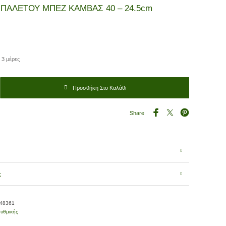
ΠΑΛΕΤΟΥ ΜΠΕΖ ΚΑΜΒΑΣ 40 – 24.5cm
 3 μέρες
 ΜΠΕΖ ΚΑΜΒΑΣ 40 - 24.5cm ποσότητα
Προσθήκη Στο Καλάθι
Share
ς
-48361
υθμικής