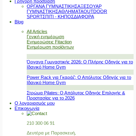
Γρήγορη πρόσβαση
ΟΡΓΑΝΑ ΓΥΜΝΑΣΤΙΚΗΣ
ΑΞΕΣΟΥΑΡ
ΓΥΜΝΑΣΤΙΚΗΣ
ΑΘΛΗΜΑΤΑ
OUTDOOR
SPORT
ΣΠΙΤΙ - ΚΗΠΟΣ
ΔΙΑΦΟΡΑ
Blog
All Articles
Γενική ενημέρωση
Ενημερώσεις Fitaction
Ενημέρωση προϊόντων
Όργανα Γυμναστικής 2026: Ο Πλήρης Οδηγός για το
Ιδανικό Home Gym
Power Rack για Γκαράζ: Ο Απόλυτος Οδηγός για το
Ιδανικό Home Gym
Στρώμα Pilates: Ο Απόλυτος Οδηγός Επιλογής &
Προστασίας για το 2026
Ο λογαριασμός μου
Επικοινωνία
210 300 06 91
Δευτέρα με Παρασκευή,