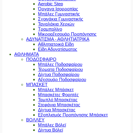
Aerobic Step
Όργανα Ισορροπίας
Μπάλες Γυμναστικής
Σχοινάκια Γυμναστικής
Ταναλάκια Χεριών
Τραμπολίνο
Μικροαξεσουάρ Προπόνησης
ΑΔΥΝΑΤΙΣΜΑ - ΑΘΛΗΤΙΑΤΡΙΚΑ
Αθλητιατρικά Είδη
Είδη Αδυνατίσματος
ΑΘΛΗΜΑΤΑ
ΠΟΔΟΣΦΑΙΡΟ
Μπάλες Ποδοσφαίρου
Τέρματα Ποδοσφαίρου
Δίχτυα Ποδοσφαίρου
Αξεσουάρ Ποδοσφαίρου
ΜΠΑΣΚΕΤ
Μπάλες Μπάσκετ
Μπασκέτες Φορητές
Ταμπλό Μπασκέτας
Στεφάνια Μπασκέτας
Δίχτυα Μπασκέτας
Εξοπλισμός Προπόνησης Μπάσκετ
ΒΟΛΛΕΥ
Μπάλες Βόλεϊ
Δίχτυα Βόλεϊ