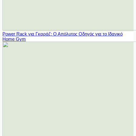
Power Rack για Γκαράζ: Ο Απόλυτος Οδηγός για το Ιδανικό
Home Gym