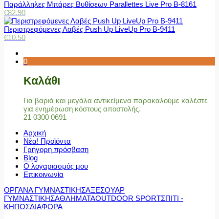
Παράλληλες Μπάρες Βυθίσεων Parallettes Live Pro Β-8161
€
82.90
Περιστρεφόμενες Λαβές Push Up LiveUp Pro Β-9411
€
10.50
0
Καλάθι
Για βαριά και μεγάλα αντικείμενα παρακαλούμε καλέστε
για ενημέρωση κόστους αποστολής.
21 0300 0691
Αρχική
Νέα! Προϊόντα
Γρήγορη πρόσβαση
Blog
Ο λογαριασμός μου
Επικοινωνία
ΟΡΓΑΝΑ ΓΥΜΝΑΣΤΙΚΗΣ
ΑΞΕΣΟΥΑΡ
ΓΥΜΝΑΣΤΙΚΗΣ
ΑΘΛΗΜΑΤΑ
OUTDOOR SPORT
ΣΠΙΤΙ -
ΚΗΠΟΣ
ΔΙΑΦΟΡΑ