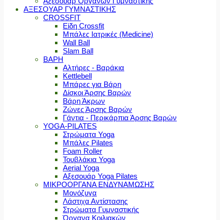
Αξεσουάρ Οργάνων Γυμναστικής
ΑΞΕΣΟΥΑΡ ΓΥΜΝΑΣΤΙΚΗΣ
CROSSFIT
Είδη Crossfit
Μπάλες Ιατρικές (Medicine)
Wall Ball
Slam Ball
ΒΑΡΗ
Αλτήρες - Βαράκια
Kettlebell
Μπάρες για Βάρη
Δίσκοι Άρσης Βαρών
Βάρη Άκρων
Ζώνες Άρσης Βαρών
Γάντια - Περικάρπια Άρσης Βαρών
YOGA-PILATES
Στρώματα Yoga
Μπάλες Pilates
Foam Roller
Τουβλάκια Yoga
Aerial Yoga
Αξεσουάρ Yoga Pilates
ΜΙΚΡΟΟΡΓΑΝΑ ΕΝΔΥΝΑΜΩΣΗΣ
Μονόζυγα
Λάστιχα Αντίστασης
Στρώματα Γυμναστικής
Όργανα Κοιλιακών