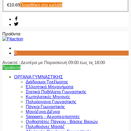
€
10.69
Προσθήκη στο καλάθι
Προϊόντα
0
Ανοικτά : Δευτέρα με Παρασκευή 09:00 έως τις 18:00
Προϊόντα
ΟΡΓΑΝΑ ΓΥΜΝΑΣΤΙΚΗΣ
Διάδρομοι Τρεξίματος
Ελλειπτικά Μηχανήματα
Στατικά Ποδήλατα Γυμναστικής
Κωπηλατικές Μηχανές
Πολυόργανα Γυμναστικής
Πάγκοι Γυμναστικής
Μονόζυγα Δίζυγα
Steppers - Αεροπερπατητές
Ορθοστάτες Πάγκου - Βάσεις Βαρών
Πολυθρόνες Μασάζ