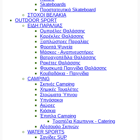
Skateboards
Προστατευτικά Skateboard
ΣΤΟΧΟΙ ΒΕΛΑΚΙΑ
OUTDOOR SPORT
ΕΙΔΗ ΠΑΡΑΛΙΑΣ
Ομπρέλες Θαλάσσης
Καρέκλες Θαλάσσης
Ξαπλώστρες Παραλίας
Φορητά Ψυγεία
Μάσκες - Αναπνευστήρες
Βατραχοπέδιλα Θαλάσσης
Ρακέτες Θαλάσσης
Φουσκωτά Παιχνίδια Θαλάσσης
Κουβαδάκια - Παιχνίδια
CAMPING
Σκηνές Camping
Χημικές Τουαλέτες
Στρώματα Ύπνου
Υπνόσακοι
Αιώρες
Κιόσκια
Έπιπλα Camping
Τραπέζια Καμπινγκ - Catering
Αξεσουάρ Σκηνών
WATER SPORTS
Σανίδες SUP