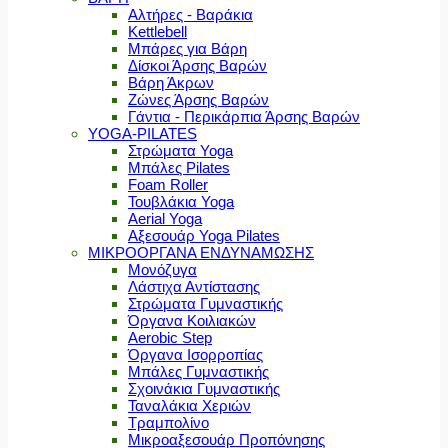
Αλτήρες - Βαράκια
Kettlebell
Μπάρες για Βάρη
Δίσκοι Άρσης Βαρών
Βάρη Άκρων
Ζώνες Άρσης Βαρών
Γάντια - Περικάρπια Άρσης Βαρών
YOGA-PILATES
Στρώματα Yoga
Μπάλες Pilates
Foam Roller
Τουβλάκια Yoga
Aerial Yoga
Αξεσουάρ Yoga Pilates
ΜΙΚΡΟΟΡΓΑΝΑ ΕΝΔΥΝΑΜΩΣΗΣ
Μονόζυγα
Λάστιχα Αντίστασης
Στρώματα Γυμναστικής
Όργανα Κοιλιακών
Aerobic Step
Όργανα Ισορροπίας
Μπάλες Γυμναστικής
Σχοινάκια Γυμναστικής
Ταναλάκια Χεριών
Τραμπολίνο
Μικροαξεσουάρ Προπόνησης