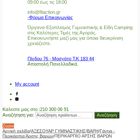
09:00 έως τις 18:00
info@fitaction.gr
-Φόρμα Επικοινωνίας
Όργανα-Εξοπλισμός Γυμναστικής & Είδη Camping
στις Καλύτερες Τιμές της Αγοράς.
Επικοινωνήστε μαζί μας για όποια διευκρίνιση
χρειάζεστε.
Πίνδου 76 - Μοσχάτο Τ.Κ 183 44
Αποστολή Πανελλαδικά.
My account
Καλεστε μας στο
:210 300 06 91
Αναζήτηση για:
Αναζήτηση
Zoom
Αρχική σελίδα
/
ΑΞΕΣΟΥΑΡ ΓΥΜΝΑΣΤΙΚΗΣ
/
ΒΑΡΗ
/
Γάντια -
Περικάρπια Άρσης Βαρών
/
ΠΕΡΙΚΑΡΠΙΟ ΑΡΣΗΣ ΒΑΡΩΝ