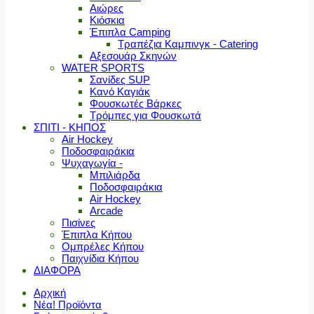
Αιώρες
Κιόσκια
Έπιπλα Camping
Τραπέζια Καμπινγκ - Catering
Αξεσουάρ Σκηνών
WATER SPORTS
Σανίδες SUP
Κανό Καγιάκ
Φουσκωτές Βάρκες
Τρόμπες για Φουσκωτά
ΣΠΙΤΙ - ΚΗΠΟΣ
Air Hockey
Ποδοσφαιράκια
Ψυχαγωγία -
Μπιλιάρδα
Ποδοσφαιράκια
Air Hockey
Arcade
Πισίνες
Έπιπλα Κήπου
Ομπρέλες Κήπου
Παιχνίδια Κήπου
ΔΙΑΦΟΡΑ
Αρχική
Νέα! Προϊόντα