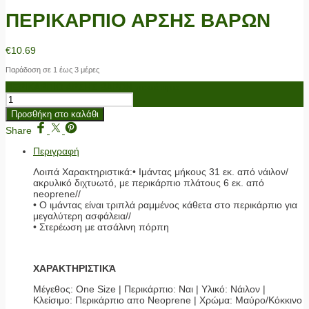
ΠΕΡΙΚΑΡΠΙΟ ΑΡΣΗΣ ΒΑΡΩΝ
€
10.69
Παράδοση σε 1 έως 3 μέρες
ΠΕΡΙΚΑΡΠΙΟ ΑΡΣΗΣ ΒΑΡΩΝ ποσότητα
Προσθήκη στο καλάθι
Share
Περιγραφή
Λοιπά Χαρακτηριστικά:• Ιμάντας μήκους 31 εκ. από νάιλον/
ακρυλικό διχτυωτό, με περικάρπιο πλάτους 6 εκ. από
neoprene//
• Ο ιμάντας είναι τριπλά ραμμένος κάθετα στο περικάρπιο για
μεγαλύτερη ασφάλεια//
• Στερέωση με ατσάλινη πόρπη
ΧΑΡΑΚΤΗΡΙΣΤΙΚΆ
Μέγεθος: One Size | Περικάρπιο: Ναι | Υλικό: Νάιλον |
Κλείσιμο: Περικάρπιο απο Neoprene | Χρώμα: Μαύρο/Κόκκινο