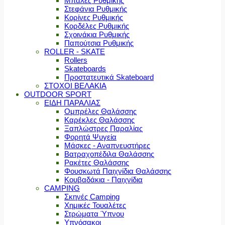
Μπάλες Ρυθμικής
Στεφάνια Ρυθμικής
Κορίνες Ρυθμικής
Κορδέλες Ρυθμικής
Σχοινάκια Ρυθμικής
Παπούτσια Ρυθμικής
ROLLER - SKATE
Rollers
Skateboards
Προστατευτικά Skateboard
ΣΤΟΧΟΙ ΒΕΛΑΚΙΑ
OUTDOOR SPORT
ΕΙΔΗ ΠΑΡΑΛΙΑΣ
Ομπρέλες Θαλάσσης
Καρέκλες Θαλάσσης
Ξαπλώστρες Παραλίας
Φορητά Ψυγεία
Μάσκες - Αναπνευστήρες
Βατραχοπέδιλα Θαλάσσης
Ρακέτες Θαλάσσης
Φουσκωτά Παιχνίδια Θαλάσσης
Κουβαδάκια - Παιχνίδια
CAMPING
Σκηνές Camping
Χημικές Τουαλέτες
Στρώματα Ύπνου
Υπνόσακοι