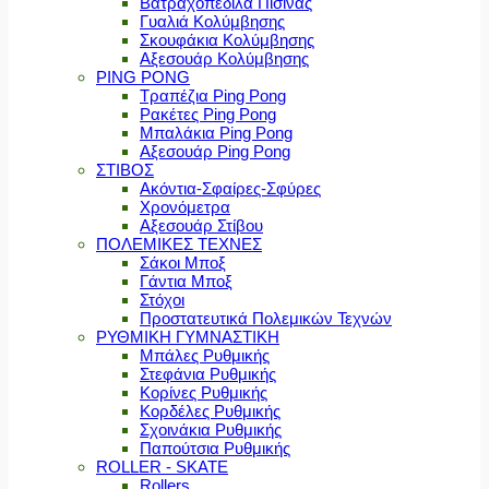
Βατραχοπέδιλα Πισίνας
Γυαλιά Κολύμβησης
Σκουφάκια Κολύμβησης
Αξεσουάρ Κολύμβησης
PING PONG
Τραπέζια Ping Pong
Ρακέτες Ping Pong
Μπαλάκια Ping Pong
Αξεσουάρ Ping Pong
ΣΤΙΒΟΣ
Ακόντια-Σφαίρες-Σφύρες
Χρονόμετρα
Αξεσουάρ Στίβου
ΠΟΛΕΜΙΚΕΣ ΤΕΧΝΕΣ
Σάκοι Μποξ
Γάντια Μποξ
Στόχοι
Προστατευτικά Πολεμικών Τεχνών
ΡΥΘΜΙΚΗ ΓΥΜΝΑΣΤΙΚΗ
Μπάλες Ρυθμικής
Στεφάνια Ρυθμικής
Κορίνες Ρυθμικής
Κορδέλες Ρυθμικής
Σχοινάκια Ρυθμικής
Παπούτσια Ρυθμικής
ROLLER - SKATE
Rollers