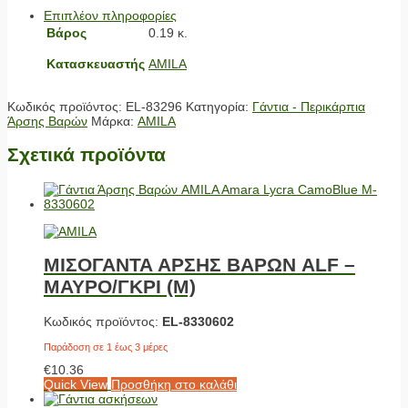
Επιπλέον πληροφορίες
Βάρος
0.19 κ.
Κατασκευαστής
AMILA
Κωδικός προϊόντος:
EL-83296
Κατηγορία:
Γάντια - Περικάρπια
Άρσης Βαρών
Μάρκα:
AMILA
Σχετικά προϊόντα
ΜΙΣΟΓΑΝΤΑ ΑΡΣΗΣ ΒΑΡΩΝ ALF –
ΜΑΥΡΟ/ΓΚΡΙ (M)
Κωδικός προϊόντος:
EL-8330602
Παράδοση σε 1 έως 3 μέρες
€
10.36
Quick View
Προσθήκη στο καλάθι