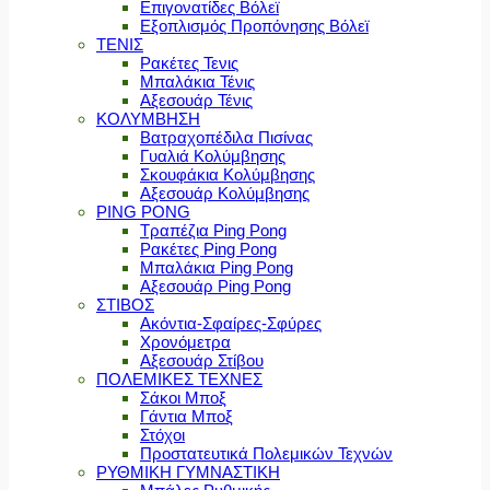
Επιγονατίδες Βόλεϊ
Εξοπλισμός Προπόνησης Βόλεϊ
ΤΕΝΙΣ
Ρακέτες Τενις
Μπαλάκια Τένις
Αξεσουάρ Τένις
ΚΟΛΥΜΒΗΣΗ
Βατραχοπέδιλα Πισίνας
Γυαλιά Κολύμβησης
Σκουφάκια Κολύμβησης
Αξεσουάρ Κολύμβησης
PING PONG
Τραπέζια Ping Pong
Ρακέτες Ping Pong
Μπαλάκια Ping Pong
Αξεσουάρ Ping Pong
ΣΤΙΒΟΣ
Ακόντια-Σφαίρες-Σφύρες
Χρονόμετρα
Αξεσουάρ Στίβου
ΠΟΛΕΜΙΚΕΣ ΤΕΧΝΕΣ
Σάκοι Μποξ
Γάντια Μποξ
Στόχοι
Προστατευτικά Πολεμικών Τεχνών
ΡΥΘΜΙΚΗ ΓΥΜΝΑΣΤΙΚΗ