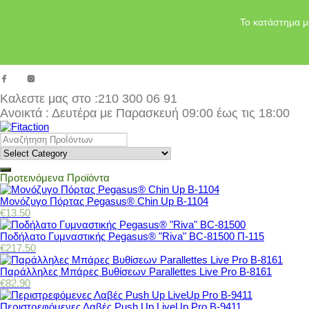
Το κατάστημα μ
Καλεστε μας στο
:210 300 06 91
Ανοικτά : Δευτέρα με Παρασκευή 09:00 έως τις 18:00
Προτεινόμενα Προϊόντα
Μονόζυγο Πόρτας Pegasus® Chin Up Β-1104
€
13.50
Ποδήλατο Γυμναστικής Pegasus® "Riva" BC-81500 Π-115
€
217.50
Παράλληλες Μπάρες Βυθίσεων Parallettes Live Pro Β-8161
€
82.90
Περιστρεφόμενες Λαβές Push Up LiveUp Pro Β-9411