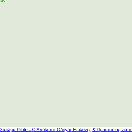
Στρώμα Pilates: Ο Απόλυτος Οδηγός Επιλογής & Προστασίας για τ