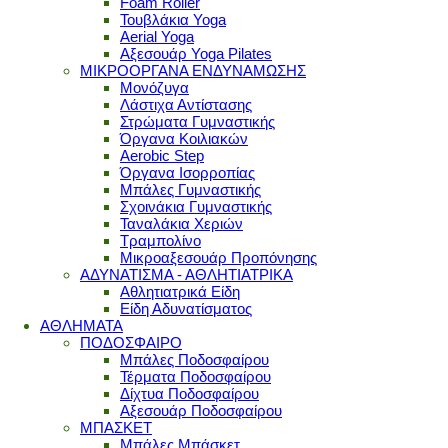
Foam Roller
Τουβλάκια Yoga
Aerial Yoga
Αξεσουάρ Yoga Pilates
ΜΙΚΡΟΟΡΓΑΝΑ ΕΝΔΥΝΑΜΩΣΗΣ
Μονόζυγα
Λάστιχα Αντίστασης
Στρώματα Γυμναστικής
Όργανα Κοιλιακών
Aerobic Step
Όργανα Ισορροπίας
Μπάλες Γυμναστικής
Σχοινάκια Γυμναστικής
Ταναλάκια Χεριών
Τραμπολίνο
Μικροαξεσουάρ Προπόνησης
ΑΔΥΝΑΤΙΣΜΑ - ΑΘΛΗΤΙΑΤΡΙΚΑ
Αθλητιατρικά Είδη
Είδη Αδυνατίσματος
ΑΘΛΗΜΑΤΑ
ΠΟΔΟΣΦΑΙΡΟ
Μπάλες Ποδοσφαίρου
Τέρματα Ποδοσφαίρου
Δίχτυα Ποδοσφαίρου
Αξεσουάρ Ποδοσφαίρου
ΜΠΑΣΚΕΤ
Μπάλες Μπάσκετ