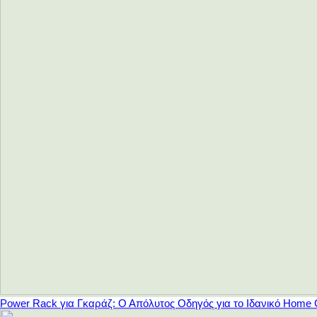
Power Rack για Γκαράζ: Ο Απόλυτος Οδηγός για το Ιδανικό Home