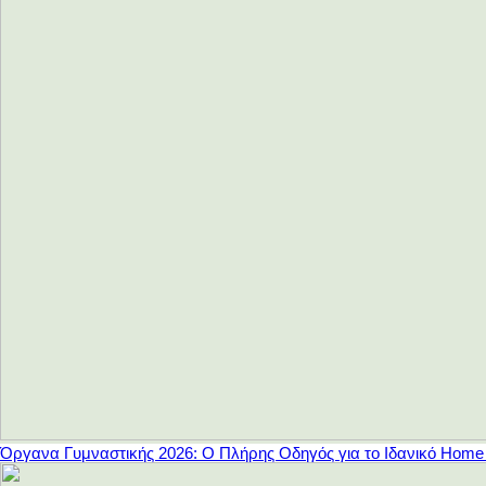
Όργανα Γυμναστικής 2026: Ο Πλήρης Οδηγός για το Ιδανικό Hom