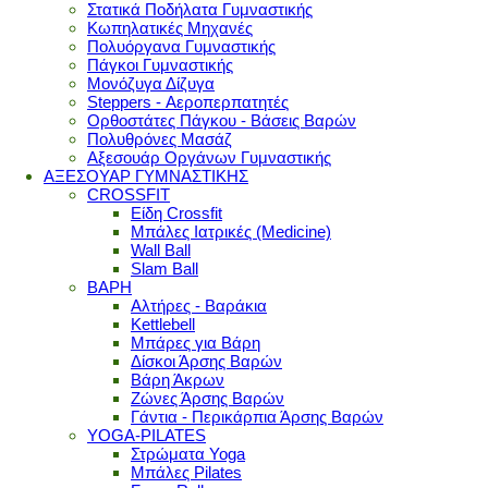
Στατικά Ποδήλατα Γυμναστικής
Κωπηλατικές Μηχανές
Πολυόργανα Γυμναστικής
Πάγκοι Γυμναστικής
Μονόζυγα Δίζυγα
Steppers - Αεροπερπατητές
Ορθοστάτες Πάγκου - Βάσεις Βαρών
Πολυθρόνες Μασάζ
Αξεσουάρ Οργάνων Γυμναστικής
ΑΞΕΣΟΥΑΡ ΓΥΜΝΑΣΤΙΚΗΣ
CROSSFIT
Είδη Crossfit
Μπάλες Ιατρικές (Medicine)
Wall Ball
Slam Ball
ΒΑΡΗ
Αλτήρες - Βαράκια
Kettlebell
Μπάρες για Βάρη
Δίσκοι Άρσης Βαρών
Βάρη Άκρων
Ζώνες Άρσης Βαρών
Γάντια - Περικάρπια Άρσης Βαρών
YOGA-PILATES
Στρώματα Yoga
Μπάλες Pilates