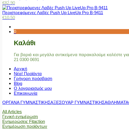
€
82.90
Περιστρεφόμενες Λαβές Push Up LiveUp Pro Β-9411
€
10.50
0
Καλάθι
Για βαριά και μεγάλα αντικείμενα παρακαλούμε καλέστε γ
21 0300 0691
Αρχική
Νέα! Προϊόντα
Γρήγορη πρόσβαση
Blog
Ο λογαριασμός μου
Επικοινωνία
ΟΡΓΑΝΑ ΓΥΜΝΑΣΤΙΚΗΣ
ΑΞΕΣΟΥΑΡ ΓΥΜΝΑΣΤΙΚΗΣ
ΑΘΛΗΜΑΤΑ
All Articles
Γενική ενημέρωση
Ενημερώσεις Fitaction
Ενημέρωση προϊόντων