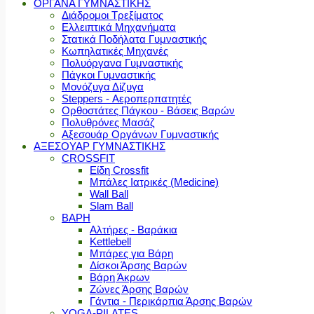
ΟΡΓΑΝΑ ΓΥΜΝΑΣΤΙΚΗΣ
Διάδρομοι Τρεξίματος
Ελλειπτικά Μηχανήματα
Στατικά Ποδήλατα Γυμναστικής
Κωπηλατικές Μηχανές
Πολυόργανα Γυμναστικής
Πάγκοι Γυμναστικής
Μονόζυγα Δίζυγα
Steppers - Αεροπερπατητές
Ορθοστάτες Πάγκου - Βάσεις Βαρών
Πολυθρόνες Μασάζ
Αξεσουάρ Οργάνων Γυμναστικής
ΑΞΕΣΟΥΑΡ ΓΥΜΝΑΣΤΙΚΗΣ
CROSSFIT
Είδη Crossfit
Μπάλες Ιατρικές (Medicine)
Wall Ball
Slam Ball
ΒΑΡΗ
Αλτήρες - Βαράκια
Kettlebell
Μπάρες για Βάρη
Δίσκοι Άρσης Βαρών
Βάρη Άκρων
Ζώνες Άρσης Βαρών
Γάντια - Περικάρπια Άρσης Βαρών
YOGA-PILATES