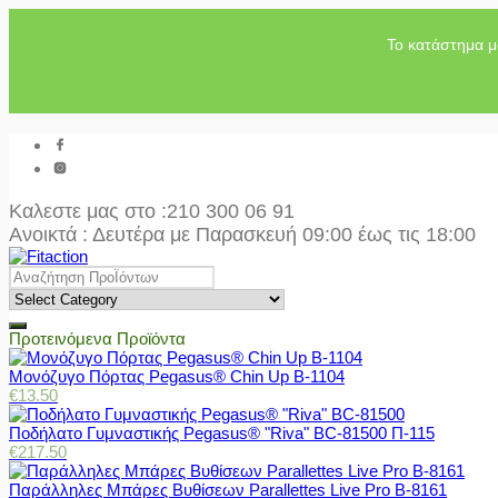
Το κατάστημα μ
Καλεστε μας στο
:210 300 06 91
Ανοικτά : Δευτέρα με Παρασκευή 09:00 έως τις 18:00
Προτεινόμενα Προϊόντα
Μονόζυγο Πόρτας Pegasus® Chin Up Β-1104
€
13.50
Ποδήλατο Γυμναστικής Pegasus® "Riva" BC-81500 Π-115
€
217.50
Παράλληλες Μπάρες Βυθίσεων Parallettes Live Pro Β-8161