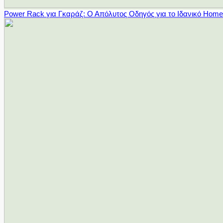
Power Rack για Γκαράζ: Ο Απόλυτος Οδηγός για το Ιδανικό Hom