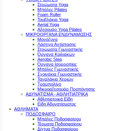
Στρώματα Yoga
Μπάλες Pilates
Foam Roller
Τουβλάκια Yoga
Aerial Yoga
Αξεσουάρ Yoga Pilates
ΜΙΚΡΟΟΡΓΑΝΑ ΕΝΔΥΝΑΜΩΣΗΣ
Μονόζυγα
Λάστιχα Αντίστασης
Στρώματα Γυμναστικής
Όργανα Κοιλιακών
Aerobic Step
Όργανα Ισορροπίας
Μπάλες Γυμναστικής
Σχοινάκια Γυμναστικής
Ταναλάκια Χεριών
Τραμπολίνο
Μικροαξεσουάρ Προπόνησης
ΑΔΥΝΑΤΙΣΜΑ - ΑΘΛΗΤΙΑΤΡΙΚΑ
Αθλητιατρικά Είδη
Είδη Αδυνατίσματος
ΑΘΛΗΜΑΤΑ
ΠΟΔΟΣΦΑΙΡΟ
Μπάλες Ποδοσφαίρου
Τέρματα Ποδοσφαίρου
Δίχτυα Ποδοσφαίρου