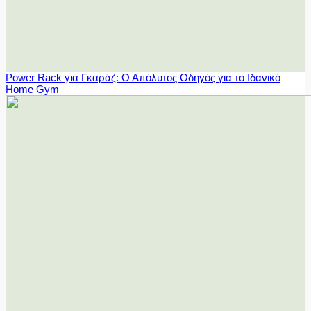
Power Rack για Γκαράζ: Ο Απόλυτος Οδηγός για το Ιδανικό
Home Gym