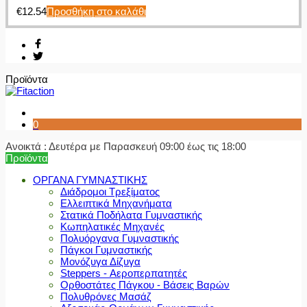
€
12.54
Προσθήκη στο καλάθι
Προϊόντα
0
Ανοικτά : Δευτέρα με Παρασκευή 09:00 έως τις 18:00
Προϊόντα
ΟΡΓΑΝΑ ΓΥΜΝΑΣΤΙΚΗΣ
Διάδρομοι Τρεξίματος
Ελλειπτικά Μηχανήματα
Στατικά Ποδήλατα Γυμναστικής
Κωπηλατικές Μηχανές
Πολυόργανα Γυμναστικής
Πάγκοι Γυμναστικής
Μονόζυγα Δίζυγα
Steppers - Αεροπερπατητές
Ορθοστάτες Πάγκου - Βάσεις Βαρών
Πολυθρόνες Μασάζ