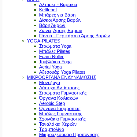
Αλτήρες - Βαράκια
Kettlebell
Μπάρες για Βάρη
Δίσκοι Άρσης Βαρών
Βάρη Άκρων
Ζώνες Άρσης Βαρών
Γάντια - Περικάρπια Άρσης Βαρών
YOGA-PILATES
Στρώματα Yoga
Μπάλες Pilates
Foam Roller
Τουβλάκια Yoga
Aerial Yoga
Αξεσουάρ Yoga Pilates
ΜΙΚΡΟΟΡΓΑΝΑ ΕΝΔΥΝΑΜΩΣΗΣ
Μονόζυγα
Λάστιχα Αντίστασης
Στρώματα Γυμναστικής
Όργανα Κοιλιακών
Aerobic Step
Όργανα Ισορροπίας
Μπάλες Γυμναστικής
Σχοινάκια Γυμναστικής
Ταναλάκια Χεριών
Τραμπολίνο
Μικροαξεσουάρ Προπόνησης