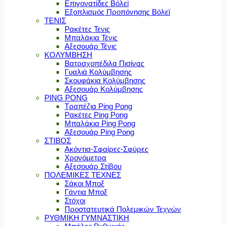
Επιγονατίδες Βόλεϊ
Εξοπλισμός Προπόνησης Βόλεϊ
ΤΕΝΙΣ
Ρακέτες Τενις
Μπαλάκια Τένις
Αξεσουάρ Τένις
ΚΟΛΥΜΒΗΣΗ
Βατραχοπέδιλα Πισίνας
Γυαλιά Κολύμβησης
Σκουφάκια Κολύμβησης
Αξεσουάρ Κολύμβησης
PING PONG
Τραπέζια Ping Pong
Ρακέτες Ping Pong
Μπαλάκια Ping Pong
Αξεσουάρ Ping Pong
ΣΤΙΒΟΣ
Ακόντια-Σφαίρες-Σφύρες
Χρονόμετρα
Αξεσουάρ Στίβου
ΠΟΛΕΜΙΚΕΣ ΤΕΧΝΕΣ
Σάκοι Μποξ
Γάντια Μποξ
Στόχοι
Προστατευτικά Πολεμικών Τεχνών
ΡΥΘΜΙΚΗ ΓΥΜΝΑΣΤΙΚΗ