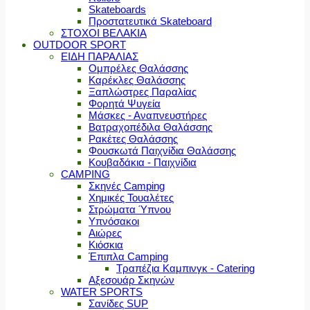
Skateboards
Προστατευτικά Skateboard
ΣΤΟΧΟΙ ΒΕΛΑΚΙΑ
OUTDOOR SPORT
ΕΙΔΗ ΠΑΡΑΛΙΑΣ
Ομπρέλες Θαλάσσης
Καρέκλες Θαλάσσης
Ξαπλώστρες Παραλίας
Φορητά Ψυγεία
Μάσκες - Αναπνευστήρες
Βατραχοπέδιλα Θαλάσσης
Ρακέτες Θαλάσσης
Φουσκωτά Παιχνίδια Θαλάσσης
Κουβαδάκια - Παιχνίδια
CAMPING
Σκηνές Camping
Χημικές Τουαλέτες
Στρώματα Ύπνου
Υπνόσακοι
Αιώρες
Κιόσκια
Έπιπλα Camping
Τραπέζια Καμπινγκ - Catering
Αξεσουάρ Σκηνών
WATER SPORTS
Σανίδες SUP