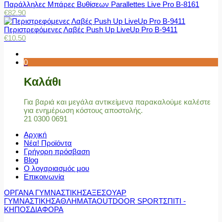
Παράλληλες Μπάρες Βυθίσεων Parallettes Live Pro Β-8161
€
82.90
Περιστρεφόμενες Λαβές Push Up LiveUp Pro Β-9411
€
10.50
0
Καλάθι
Για βαριά και μεγάλα αντικείμενα παρακαλούμε καλέστε
για ενημέρωση κόστους αποστολής.
21 0300 0691
Αρχική
Νέα! Προϊόντα
Γρήγορη πρόσβαση
Blog
Ο λογαριασμός μου
Επικοινωνία
ΟΡΓΑΝΑ ΓΥΜΝΑΣΤΙΚΗΣ
ΑΞΕΣΟΥΑΡ
ΓΥΜΝΑΣΤΙΚΗΣ
ΑΘΛΗΜΑΤΑ
OUTDOOR SPORT
ΣΠΙΤΙ -
ΚΗΠΟΣ
ΔΙΑΦΟΡΑ