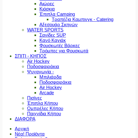
Αιώρες
Κιόσκια
Έπιπλα Camping
Τραπέζια Καμπινγκ - Catering
Αξεσουάρ Σκηνών
WATER SPORTS
Σανίδες SUP
Κανό Καγιάκ
Φουσκωτές Βάρκες
Τρόμπες για Φουσκωτά
ΣΠΙΤΙ - ΚΗΠΟΣ
Air Hockey
Ποδοσφαιράκια
Ψυχαγωγία -
Μπιλιάρδα
Ποδοσφαιράκια
Air Hockey
Arcade
Πισίνες
Έπιπλα Κήπου
Ομπρέλες Κήπου
Παιχνίδια Κήπου
ΔΙΑΦΟΡΑ
Αρχική
Νέα! Προϊόντα