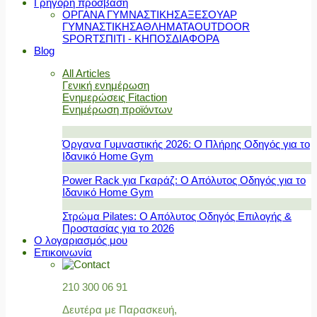
Γρήγορη πρόσβαση
ΟΡΓΑΝΑ ΓΥΜΝΑΣΤΙΚΗΣ
ΑΞΕΣΟΥΑΡ
ΓΥΜΝΑΣΤΙΚΗΣ
ΑΘΛΗΜΑΤΑ
OUTDOOR
SPORT
ΣΠΙΤΙ - ΚΗΠΟΣ
ΔΙΑΦΟΡΑ
Blog
All Articles
Γενική ενημέρωση
Ενημερώσεις Fitaction
Ενημέρωση προϊόντων
Όργανα Γυμναστικής 2026: Ο Πλήρης Οδηγός για το
Ιδανικό Home Gym
Power Rack για Γκαράζ: Ο Απόλυτος Οδηγός για το
Ιδανικό Home Gym
Στρώμα Pilates: Ο Απόλυτος Οδηγός Επιλογής &
Προστασίας για το 2026
Ο λογαριασμός μου
Επικοινωνία
210 300 06 91
Δευτέρα με Παρασκευή,