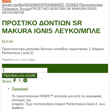
Zoom
Αρχική σελίδα
/
ΑΘΛΗΜΑΤΑ
/
ΠΟΛΕΜΙΚΕΣ ΤΕΧΝΕΣ
/
Προστατευτικά
Πολεμικών Τεχνών
/
ΠΡΟΣΤ/ΚΟ ΔΟΝΤΙΩΝ SR MAKURA IGNIS
ΛΕΥΚΟ/ΜΠΛΕ
ΠΡΟΣΤ/ΚΟ ΔΟΝΤΙΩΝ SR
MAKURA IGNIS ΛΕΥΚΟ/ΜΠΛΕ
€
12.54
Προστατευτικό μασελάκι δοντιών επιπέδου προστασίας 2 (Impact
Performace Level 2)
Παράδοση σε 1 έως 3 μέρες
ΠΡΟΣΤ/ΚΟ ΔΟΝΤΙΩΝ SR MAKURA IGNIS ΛΕΥΚΟ/ΜΠΛΕ ποσότητα
Προσθήκη στο καλάθι
Share
Περιγραφή
Το προστατευτικό IGNIS™ αποτελεί μια από τις κορυφαίες
επιλογές της
εταιρίας. Έχει πιστοποίηση Impact Performance level 2, ενώ
διαθέτει