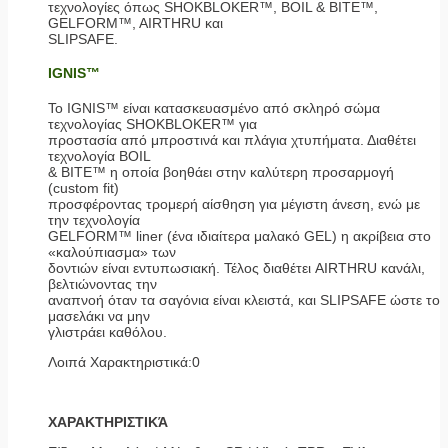
τεχνολογίες όπως SHOKBLOKER™, BOIL & BITE™,
GELFORM™, AIRTHRU και
SLIPSAFE.
IGNIS™
Το IGNIS™ είναι κατασκευασμένο από σκληρό σώμα
τεχνολογίας SHOKBLOKER™ για
προστασία από μπροστινά και πλάγια χτυπήματα. Διαθέτει
τεχνολογία BOIL
& BITE™ η οποία βοηθάει στην καλύτερη προσαρμογή
(custom fit)
προσφέροντας τρομερή αίσθηση για μέγιστη άνεση, ενώ με
την τεχνολογία
GELFORM™ liner (ένα ιδιαίτερα μαλακό GEL) η ακρίβεια στο
«καλούπιασμα» των
δοντιών είναι εντυπωσιακή. Τέλος διαθέτει AIRTHRU κανάλι,
βελτιώνοντας την
αναπνοή όταν τα σαγόνια είναι κλειστά, και SLIPSAFE ώστε το
μασελάκι να μην
γλιστράει καθόλου.
Λοιπά Χαρακτηριστικά:0
ΧΑΡΑΚΤΗΡΙΣΤΙΚΆ