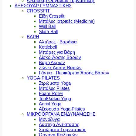
Αξεσουάρ Οργάνων Γυμναστικής
ΑΞΕΣΟΥΑΡ ΓΥΜΝΑΣΤΙΚΗΣ
CROSSFIT
Είδη Crossfit
Μπάλες Ιατρικές (Medicine)
Wall Ball
Slam Ball
ΒΑΡΗ
Αλτήρες - Βαράκια
Kettlebell
Μπάρες για Βάρη
Δίσκοι Άρσης Βαρών
Βάρη Άκρων
Ζώνες Άρσης Βαρών
Γάντια - Περικάρπια Άρσης Βαρών
YOGA-PILATES
Στρώματα Yoga
Μπάλες Pilates
Foam Roller
Τουβλάκια Yoga
Aerial Yoga
Αξεσουάρ Yoga Pilates
ΜΙΚΡΟΟΡΓΑΝΑ ΕΝΔΥΝΑΜΩΣΗΣ
Μονόζυγα
Λάστιχα Αντίστασης
Στρώματα Γυμναστικής
Όργανα Κοιλιακών