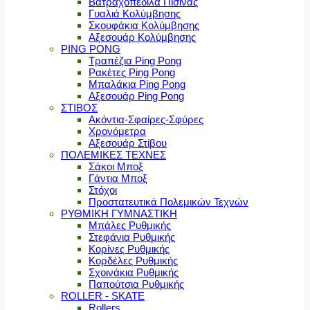
Βατραχοπέδιλα Πισίνας
Γυαλιά Κολύμβησης
Σκουφάκια Κολύμβησης
Αξεσουάρ Κολύμβησης
PING PONG
Τραπέζια Ping Pong
Ρακέτες Ping Pong
Μπαλάκια Ping Pong
Αξεσουάρ Ping Pong
ΣΤΙΒΟΣ
Ακόντια-Σφαίρες-Σφύρες
Χρονόμετρα
Αξεσουάρ Στίβου
ΠΟΛΕΜΙΚΕΣ ΤΕΧΝΕΣ
Σάκοι Μποξ
Γάντια Μποξ
Στόχοι
Προστατευτικά Πολεμικών Τεχνών
ΡΥΘΜΙΚΗ ΓΥΜΝΑΣΤΙΚΗ
Μπάλες Ρυθμικής
Στεφάνια Ρυθμικής
Κορίνες Ρυθμικής
Κορδέλες Ρυθμικής
Σχοινάκια Ρυθμικής
Παπούτσια Ρυθμικής
ROLLER - SKATE
Rollers