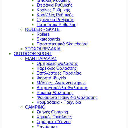
Μπάλες Ρυθμικής
Στεφάνια Ρυθμικής
Κορίνες Ρυθμικής
Κορδέλες Ρυθμικής
Σχοινάκια Ρυθμικής
Παπούτσια Ρυθμικής
ROLLER - SKATE
Rollers
Skateboards
Προστατευτικά Skateboard
ΣΤΟΧΟΙ ΒΕΛΑΚΙΑ
OUTDOOR SPORT
ΕΙΔΗ ΠΑΡΑΛΙΑΣ
Ομπρέλες Θαλάσσης
Καρέκλες Θαλάσσης
Ξαπλώστρες Παραλίας
Φορητά Ψυγεία
Μάσκες - Αναπνευστήρες
Βατραχοπέδιλα Θαλάσσης
Ρακέτες Θαλάσσης
Φουσκωτά Παιχνίδια Θαλάσσης
Κουβαδάκια - Παιχνίδια
CAMPING
Σκηνές Camping
Χημικές Τουαλέτες
Στρώματα Ύπνου
Υπνόσακοι