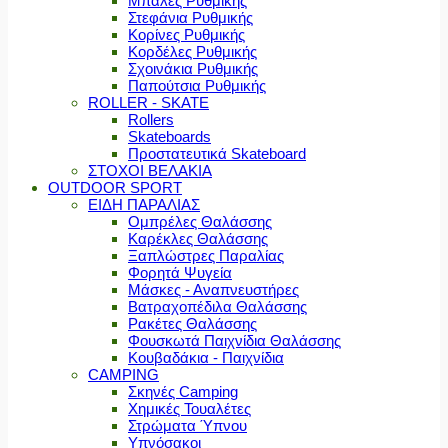
Μπάλες Ρυθμικής
Στεφάνια Ρυθμικής
Κορίνες Ρυθμικής
Κορδέλες Ρυθμικής
Σχοινάκια Ρυθμικής
Παπούτσια Ρυθμικής
ROLLER - SKATE
Rollers
Skateboards
Προστατευτικά Skateboard
ΣΤΟΧΟΙ ΒΕΛΑΚΙΑ
OUTDOOR SPORT
ΕΙΔΗ ΠΑΡΑΛΙΑΣ
Ομπρέλες Θαλάσσης
Καρέκλες Θαλάσσης
Ξαπλώστρες Παραλίας
Φορητά Ψυγεία
Μάσκες - Αναπνευστήρες
Βατραχοπέδιλα Θαλάσσης
Ρακέτες Θαλάσσης
Φουσκωτά Παιχνίδια Θαλάσσης
Κουβαδάκια - Παιχνίδια
CAMPING
Σκηνές Camping
Χημικές Τουαλέτες
Στρώματα Ύπνου
Υπνόσακοι