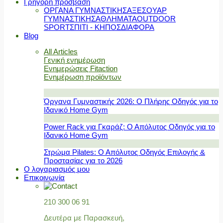
Γρήγορη πρόσβαση
ΟΡΓΑΝΑ ΓΥΜΝΑΣΤΙΚΗΣ
ΑΞΕΣΟΥΑΡ
ΓΥΜΝΑΣΤΙΚΗΣ
ΑΘΛΗΜΑΤΑ
OUTDOOR
SPORT
ΣΠΙΤΙ - ΚΗΠΟΣ
ΔΙΑΦΟΡΑ
Blog
All Articles
Γενική ενημέρωση
Ενημερώσεις Fitaction
Ενημέρωση προϊόντων
Όργανα Γυμναστικής 2026: Ο Πλήρης Οδηγός για το
Ιδανικό Home Gym
Power Rack για Γκαράζ: Ο Απόλυτος Οδηγός για το
Ιδανικό Home Gym
Στρώμα Pilates: Ο Απόλυτος Οδηγός Επιλογής &
Προστασίας για το 2026
Ο λογαριασμός μου
Επικοινωνία
210 300 06 91
Δευτέρα με Παρασκευή,