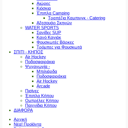
Αιώρες
Κιόσκια
Έπιπλα Camping
Τραπέζια Καμπινγκ - Catering
Αξεσουάρ Σκηνών
WATER SPORTS
Σανίδες SUP
Κανό Καγιάκ
Φουσκωτές Βάρκες
Τρόμπες για Φουσκωτά
ΣΠΙΤΙ - ΚΗΠΟΣ
Air Hockey
Ποδοσφαιράκια
Ψυχαγωγία -
Μπιλιάρδα
Ποδοσφαιράκια
Air Hockey
Arcade
Πισίνες
Έπιπλα Κήπου
Ομπρέλες Κήπου
Παιχνίδια Κήπου
ΔΙΑΦΟΡΑ
Αρχική
Νέα! Προϊόντα