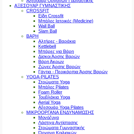
Αξεσουάρ Οργάνων Γυμναστικής
ΑΞΕΣΟΥΑΡ ΓΥΜΝΑΣΤΙΚΗΣ
CROSSFIT
Είδη Crossfit
Μπάλες Ιατρικές (Medicine)
Wall Ball
Slam Ball
ΒΑΡΗ
Αλτήρες - Βαράκια
Kettlebell
Μπάρες για Βάρη
Δίσκοι Άρσης Βαρών
Βάρη Άκρων
Ζώνες Άρσης Βαρών
Γάντια - Περικάρπια Άρσης Βαρών
YOGA-PILATES
Στρώματα Yoga
Μπάλες Pilates
Foam Roller
Τουβλάκια Yoga
Aerial Yoga
Αξεσουάρ Yoga Pilates
ΜΙΚΡΟΟΡΓΑΝΑ ΕΝΔΥΝΑΜΩΣΗΣ
Μονόζυγα
Λάστιχα Αντίστασης
Στρώματα Γυμναστικής
Όργανα Κοιλιακών