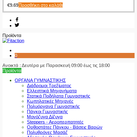
€
9.69
Προσθήκη στο καλάθι
Προϊόντα
0
Ανοικτά : Δευτέρα με Παρασκευή 09:00 έως τις 18:00
Προϊόντα
ΟΡΓΑΝΑ ΓΥΜΝΑΣΤΙΚΗΣ
Διάδρομοι Τρεξίματος
Ελλειπτικά Μηχανήματα
Στατικά Ποδήλατα Γυμναστικής
Κωπηλατικές Μηχανές
Πολυόργανα Γυμναστικής
Πάγκοι Γυμναστικής
Μονόζυγα Δίζυγα
Steppers - Αεροπερπατητές
Ορθοστάτες Πάγκου - Βάσεις Βαρών
Πολυθρόνες Μασάζ