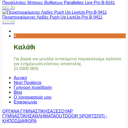
Παράλληλες Μπάρες Βυθίσεων Parallettes Live Pro Β-8161
€
82.90
Περιστρεφόμενες Λαβές Push Up LiveUp Pro Β-9411
€
10.50
0
Καλάθι
Για βαριά και μεγάλα αντικείμενα παρακαλούμε καλέστε
για ενημέρωση κόστους αποστολής.
21 0300 0691
Αρχική
Νέα! Προϊόντα
Γρήγορη πρόσβαση
Blog
Ο λογαριασμός μου
Επικοινωνία
ΟΡΓΑΝΑ ΓΥΜΝΑΣΤΙΚΗΣ
ΑΞΕΣΟΥΑΡ
ΓΥΜΝΑΣΤΙΚΗΣ
ΑΘΛΗΜΑΤΑ
OUTDOOR SPORT
ΣΠΙΤΙ -
ΚΗΠΟΣ
ΔΙΑΦΟΡΑ