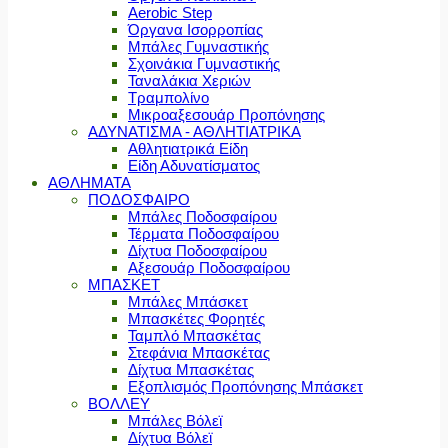
Aerobic Step
Όργανα Ισορροπίας
Μπάλες Γυμναστικής
Σχοινάκια Γυμναστικής
Ταναλάκια Χεριών
Τραμπολίνο
Μικροαξεσουάρ Προπόνησης
ΑΔΥΝΑΤΙΣΜΑ - ΑΘΛΗΤΙΑΤΡΙΚΑ
Αθλητιατρικά Είδη
Είδη Αδυνατίσματος
ΑΘΛΗΜΑΤΑ
ΠΟΔΟΣΦΑΙΡΟ
Μπάλες Ποδοσφαίρου
Τέρματα Ποδοσφαίρου
Δίχτυα Ποδοσφαίρου
Αξεσουάρ Ποδοσφαίρου
ΜΠΑΣΚΕΤ
Μπάλες Μπάσκετ
Μπασκέτες Φορητές
Ταμπλό Μπασκέτας
Στεφάνια Μπασκέτας
Δίχτυα Μπασκέτας
Εξοπλισμός Προπόνησης Μπάσκετ
ΒΟΛΛΕΥ
Μπάλες Βόλεϊ
Δίχτυα Βόλεϊ