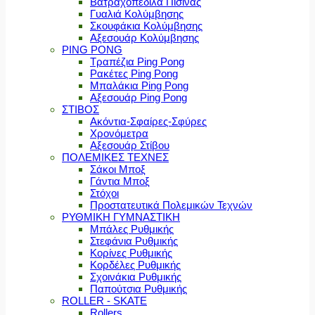
Βατραχοπέδιλα Πισίνας
Γυαλιά Κολύμβησης
Σκουφάκια Κολύμβησης
Αξεσουάρ Κολύμβησης
PING PONG
Τραπέζια Ping Pong
Ρακέτες Ping Pong
Μπαλάκια Ping Pong
Αξεσουάρ Ping Pong
ΣΤΙΒΟΣ
Ακόντια-Σφαίρες-Σφύρες
Χρονόμετρα
Αξεσουάρ Στίβου
ΠΟΛΕΜΙΚΕΣ ΤΕΧΝΕΣ
Σάκοι Μποξ
Γάντια Μποξ
Στόχοι
Προστατευτικά Πολεμικών Τεχνών
ΡΥΘΜΙΚΗ ΓΥΜΝΑΣΤΙΚΗ
Μπάλες Ρυθμικής
Στεφάνια Ρυθμικής
Κορίνες Ρυθμικής
Κορδέλες Ρυθμικής
Σχοινάκια Ρυθμικής
Παπούτσια Ρυθμικής
ROLLER - SKATE
Rollers