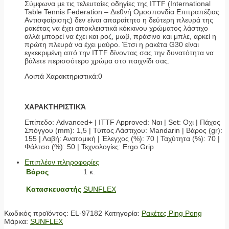
Σύμφωνα με τις τελευταίες οδηγίες της ITTF (International
Table Tennis Federation – Διεθνή Ομοσπονδία Επιτραπέζιας
Αντισφαίρισης) δεν είναι απαραίτητο η δεύτερη πλευρά της
ρακέτας να έχει αποκλειστικά κόκκινου χρώματος λάστιχο
αλλά μπορεί να έχει και ροζ, μωβ, πράσινο και μπλε, αρκεί η
πρώτη πλευρά να έχει μαύρο. Έτσι η ρακέτα G30 είναι
εγκεκριμένη από την ITTF δίνοντας σας την δυνατότητα να
βάλετε περισσότερο χρώμα στο παιχνίδι σας.
Λοιπά Χαρακτηριστικά:0
ΧΑΡΑΚΤΗΡΙΣΤΙΚΆ
Επίπεδο: Advanced+ | ITTF Approved: Ναι | Set: Οχι | Πάχος
Σπόγγου (mm): 1,5 | Τύπος Λάστιχου: Mandarin | Βάρος (gr):
155 | Λαβή: Ανατομική | Έλεγχος (%): 70 | Ταχύτητα (%): 70 |
Φάλτσo (%): 50 | Τεχνολογίες: Ergo Grip
Επιπλέον πληροφορίες
Βάρος
1 κ.
Κατασκευαστής
SUNFLEX
Κωδικός προϊόντος:
EL-97182
Κατηγορία:
Ρακέτες Ping Pong
Μάρκα:
SUNFLEX