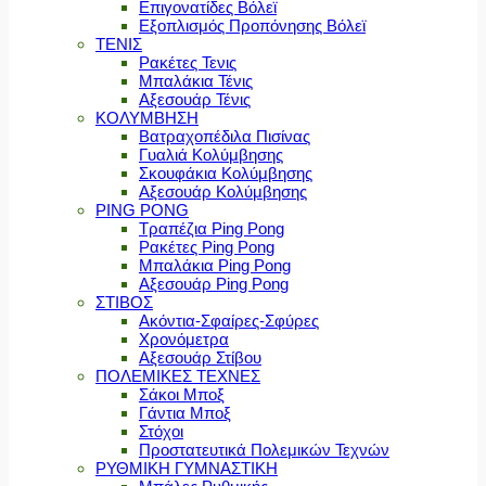
Επιγονατίδες Βόλεϊ
Εξοπλισμός Προπόνησης Βόλεϊ
ΤΕΝΙΣ
Ρακέτες Τενις
Μπαλάκια Τένις
Αξεσουάρ Τένις
ΚΟΛΥΜΒΗΣΗ
Βατραχοπέδιλα Πισίνας
Γυαλιά Κολύμβησης
Σκουφάκια Κολύμβησης
Αξεσουάρ Κολύμβησης
PING PONG
Τραπέζια Ping Pong
Ρακέτες Ping Pong
Μπαλάκια Ping Pong
Αξεσουάρ Ping Pong
ΣΤΙΒΟΣ
Ακόντια-Σφαίρες-Σφύρες
Χρονόμετρα
Αξεσουάρ Στίβου
ΠΟΛΕΜΙΚΕΣ ΤΕΧΝΕΣ
Σάκοι Μποξ
Γάντια Μποξ
Στόχοι
Προστατευτικά Πολεμικών Τεχνών
ΡΥΘΜΙΚΗ ΓΥΜΝΑΣΤΙΚΗ