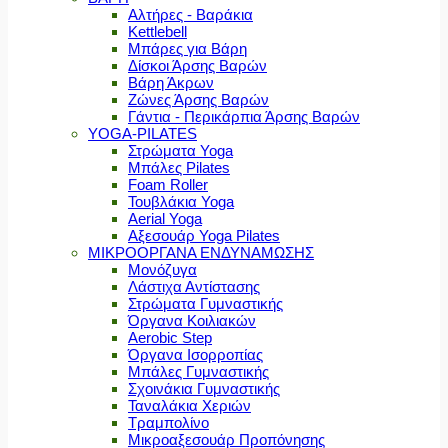
Αλτήρες - Βαράκια
Kettlebell
Μπάρες για Βάρη
Δίσκοι Άρσης Βαρών
Βάρη Άκρων
Ζώνες Άρσης Βαρών
Γάντια - Περικάρπια Άρσης Βαρών
YOGA-PILATES
Στρώματα Yoga
Μπάλες Pilates
Foam Roller
Τουβλάκια Yoga
Aerial Yoga
Αξεσουάρ Yoga Pilates
ΜΙΚΡΟΟΡΓΑΝΑ ΕΝΔΥΝΑΜΩΣΗΣ
Μονόζυγα
Λάστιχα Αντίστασης
Στρώματα Γυμναστικής
Όργανα Κοιλιακών
Aerobic Step
Όργανα Ισορροπίας
Μπάλες Γυμναστικής
Σχοινάκια Γυμναστικής
Ταναλάκια Χεριών
Τραμπολίνο
Μικροαξεσουάρ Προπόνησης