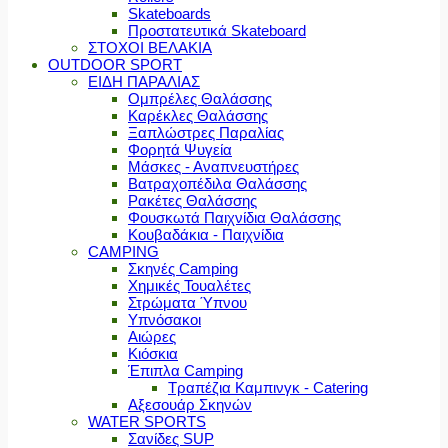
Skateboards
Προστατευτικά Skateboard
ΣΤΟΧΟΙ ΒΕΛΑΚΙΑ
OUTDOOR SPORT
ΕΙΔΗ ΠΑΡΑΛΙΑΣ
Ομπρέλες Θαλάσσης
Καρέκλες Θαλάσσης
Ξαπλώστρες Παραλίας
Φορητά Ψυγεία
Μάσκες - Αναπνευστήρες
Βατραχοπέδιλα Θαλάσσης
Ρακέτες Θαλάσσης
Φουσκωτά Παιχνίδια Θαλάσσης
Κουβαδάκια - Παιχνίδια
CAMPING
Σκηνές Camping
Χημικές Τουαλέτες
Στρώματα Ύπνου
Υπνόσακοι
Αιώρες
Κιόσκια
Έπιπλα Camping
Τραπέζια Καμπινγκ - Catering
Αξεσουάρ Σκηνών
WATER SPORTS
Σανίδες SUP