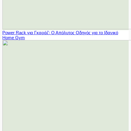
Power Rack για Γκαράζ: Ο Απόλυτος Οδηγός για το Ιδανικό
Home Gym