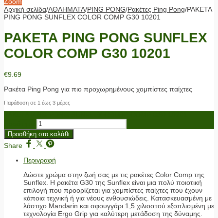
Zoom
Αρχική σελίδα
/
ΑΘΛΗΜΑΤΑ
/
PING PONG
/
Ρακέτες Ping Pong
/
ΡΑΚΕΤΑ
PING PONG SUNFLEX COLOR COMP G30 10201
ΡΑΚΕΤΑ PING PONG SUNFLEX
COLOR COMP G30 10201
€
9.69
Ρακέτα Ping Pong για πιο προχωρημένους χομπίστες παίχτες
Παράδοση σε 1 έως 3 μέρες
ΡΑΚΕΤΑ PING PONG SUNFLEX COLOR COMP G30 10201
ποσότητα
Προσθήκη στο καλάθι
Share
Περιγραφή
Δώστε χρώμα στην ζωή σας με τις ρακέτες Color Comp της
Sunflex. Η ρακέτα G30 της Sunflex είναι μια πολύ ποιοτική
επιλογή που προορίζεται για χομπίστες παίχτες που έχουν
κάποια τεχνική ή για νέους ενθουσιώδεις. Κατασκευασμένη με
λάστιχο Mandarin και σφουγγάρι 1,5 χιλιοστού εξοπλισμένη με
τεχνολογία Ergo Grip για καλύτερη μετάδοση της δύναμης.