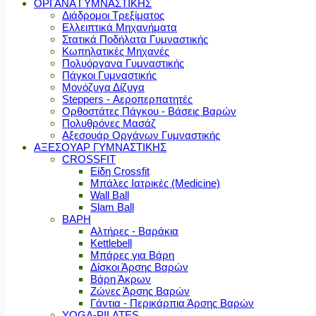
ΟΡΓΑΝΑ ΓΥΜΝΑΣΤΙΚΗΣ
Διάδρομοι Τρεξίματος
Ελλειπτικά Μηχανήματα
Στατικά Ποδήλατα Γυμναστικής
Κωπηλατικές Μηχανές
Πολυόργανα Γυμναστικής
Πάγκοι Γυμναστικής
Μονόζυγα Δίζυγα
Steppers - Αεροπερπατητές
Ορθοστάτες Πάγκου - Βάσεις Βαρών
Πολυθρόνες Μασάζ
Αξεσουάρ Οργάνων Γυμναστικής
ΑΞΕΣΟΥΑΡ ΓΥΜΝΑΣΤΙΚΗΣ
CROSSFIT
Είδη Crossfit
Μπάλες Ιατρικές (Medicine)
Wall Ball
Slam Ball
ΒΑΡΗ
Αλτήρες - Βαράκια
Kettlebell
Μπάρες για Βάρη
Δίσκοι Άρσης Βαρών
Βάρη Άκρων
Ζώνες Άρσης Βαρών
Γάντια - Περικάρπια Άρσης Βαρών
YOGA-PILATES