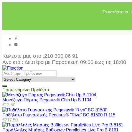
Το κατάστημα μ
Καλεστε μας στο
:210 300 06 91
Ανοικτά : Δευτέρα με Παρασκευή 09:00 έως τις 18:00
Προτεινόμενα Προϊόντα
Μονόζυγο Πόρτας Pegasus® Chin Up Β-1104
€
13.50
Ποδήλατο Γυμναστικής Pegasus® "Riva" BC-81500 Π-115
€
217.50
Παράλληλες Μπάρες Βυθίσεων Parallettes Live Pro Β-8161