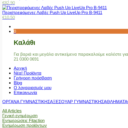
€
82.90
Περιστρεφόμενες Λαβές Push Up LiveUp Pro Β-9411
€
10.50
0
Καλάθι
Για βαριά και μεγάλα αντικείμενα παρακαλούμε καλέστε γ
21 0300 0691
Αρχική
Νέα! Προϊόντα
Γρήγορη πρόσβαση
Blog
Ο λογαριασμός μου
Επικοινωνία
ΟΡΓΑΝΑ ΓΥΜΝΑΣΤΙΚΗΣ
ΑΞΕΣΟΥΑΡ ΓΥΜΝΑΣΤΙΚΗΣ
ΑΘΛΗΜΑΤΑ
All Articles
Γενική ενημέρωση
Ενημερώσεις Fitaction
Ενημέρωση προϊόντων