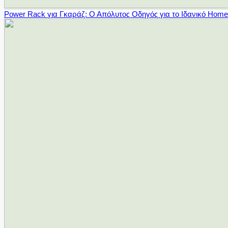
Power Rack για Γκαράζ: Ο Απόλυτος Οδηγός για το Ιδανικό Hom