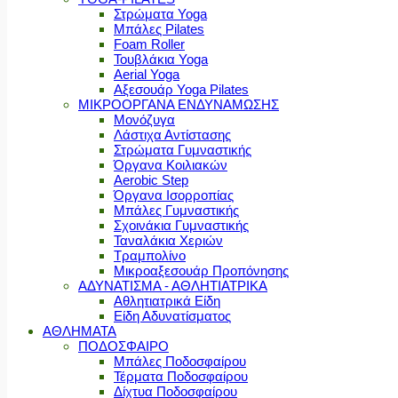
Στρώματα Yoga
Μπάλες Pilates
Foam Roller
Τουβλάκια Yoga
Aerial Yoga
Αξεσουάρ Yoga Pilates
ΜΙΚΡΟΟΡΓΑΝΑ ΕΝΔΥΝΑΜΩΣΗΣ
Μονόζυγα
Λάστιχα Αντίστασης
Στρώματα Γυμναστικής
Όργανα Κοιλιακών
Aerobic Step
Όργανα Ισορροπίας
Μπάλες Γυμναστικής
Σχοινάκια Γυμναστικής
Ταναλάκια Χεριών
Τραμπολίνο
Μικροαξεσουάρ Προπόνησης
ΑΔΥΝΑΤΙΣΜΑ - ΑΘΛΗΤΙΑΤΡΙΚΑ
Αθλητιατρικά Είδη
Είδη Αδυνατίσματος
ΑΘΛΗΜΑΤΑ
ΠΟΔΟΣΦΑΙΡΟ
Μπάλες Ποδοσφαίρου
Τέρματα Ποδοσφαίρου
Δίχτυα Ποδοσφαίρου