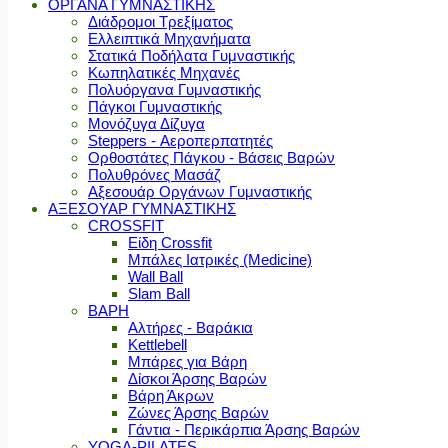
ΟΡΓΑΝΑ ΓΥΜΝΑΣΤΙΚΗΣ
Διάδρομοι Τρεξίματος
Ελλειπτικά Μηχανήματα
Στατικά Ποδήλατα Γυμναστικής
Κωπηλατικές Μηχανές
Πολυόργανα Γυμναστικής
Πάγκοι Γυμναστικής
Μονόζυγα Δίζυγα
Steppers - Αεροπερπατητές
Ορθοστάτες Πάγκου - Βάσεις Βαρών
Πολυθρόνες Μασάζ
Αξεσουάρ Οργάνων Γυμναστικής
ΑΞΕΣΟΥΑΡ ΓΥΜΝΑΣΤΙΚΗΣ
CROSSFIT
Είδη Crossfit
Μπάλες Ιατρικές (Medicine)
Wall Ball
Slam Ball
ΒΑΡΗ
Αλτήρες - Βαράκια
Kettlebell
Μπάρες για Βάρη
Δίσκοι Άρσης Βαρών
Βάρη Άκρων
Ζώνες Άρσης Βαρών
Γάντια - Περικάρπια Άρσης Βαρών
YOGA-PILATES