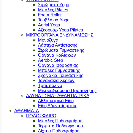
Στρώματα Yoga
Μπάλες Pilates
Foam Roller
Τουβλάκια Yoga
Aerial Yoga
Αξεσουάρ Yoga Pilates
ΜΙΚΡΟΟΡΓΑΝΑ ΕΝΔΥΝΑΜΩΣΗΣ
Μονόζυγα
Λάστιχα Αντίστασης
Στρώματα Γυμναστικής
Όργανα Κοιλιακών
Aerobic Step
Όργανα Ισορροπίας
Μπάλες Γυμναστικής
Σχοινάκια Γυμναστικής
Ταναλάκια Χεριών
Τραμπολίνο
Μικροαξεσουάρ Προπόνησης
ΑΔΥΝΑΤΙΣΜΑ - ΑΘΛΗΤΙΑΤΡΙΚΑ
Αθλητιατρικά Είδη
Είδη Αδυνατίσματος
ΑΘΛΗΜΑΤΑ
ΠΟΔΟΣΦΑΙΡΟ
Μπάλες Ποδοσφαίρου
Τέρματα Ποδοσφαίρου
Δίχτυα Ποδοσφαίρου