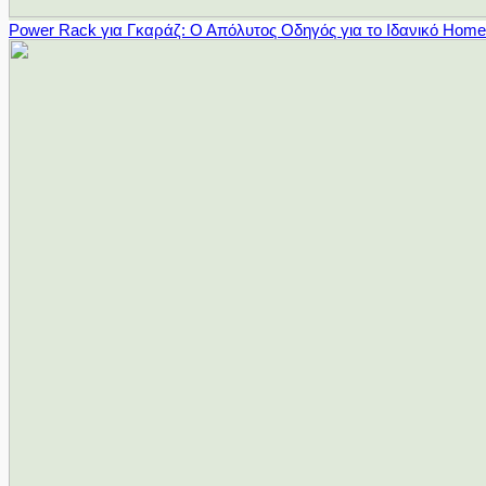
Power Rack για Γκαράζ: Ο Απόλυτος Οδηγός για το Ιδανικό Hom