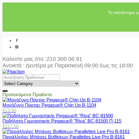
Το κατάστημα μ
Καλεστε μας στο
:210 300 06 91
Ανοικτά : Δευτέρα με Παρασκευή 09:00 έως τις 18:00
Προτεινόμενα Προϊόντα
Μονόζυγο Πόρτας Pegasus® Chin Up Β-1104
€
13.50
Ποδήλατο Γυμναστικής Pegasus® "Riva" BC-81500 Π-115
€
217.50
Παράλληλες Μπάρες Βυθίσεων Parallettes Live Pro Β-8161