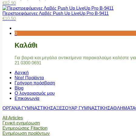
€
82.90
Περιστρεφόμενες Λαβές Push Up LiveUp Pro Β-9411
€
10.50
0
Καλάθι
Για βαριά και μεγάλα αντικείμενα παρακαλούμε καλέστε γ
21 0300 0691
Αρχική
Νέα! Προϊόντα
Γρήγορη πρόσβαση
Blog
Ο λογαριασμός μου
Επικοινωνία
ΟΡΓΑΝΑ ΓΥΜΝΑΣΤΙΚΗΣ
ΑΞΕΣΟΥΑΡ ΓΥΜΝΑΣΤΙΚΗΣ
ΑΘΛΗΜΑΤΑ
All Articles
Γενική ενημέρωση
Ενημερώσεις Fitaction
Ενημέρωση προϊόντων