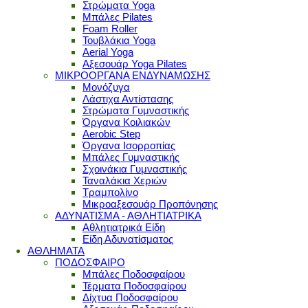
Στρώματα Yoga
Μπάλες Pilates
Foam Roller
Τουβλάκια Yoga
Aerial Yoga
Αξεσουάρ Yoga Pilates
ΜΙΚΡΟΟΡΓΑΝΑ ΕΝΔΥΝΑΜΩΣΗΣ
Μονόζυγα
Λάστιχα Αντίστασης
Στρώματα Γυμναστικής
Όργανα Κοιλιακών
Aerobic Step
Όργανα Ισορροπίας
Μπάλες Γυμναστικής
Σχοινάκια Γυμναστικής
Ταναλάκια Χεριών
Τραμπολίνο
Μικροαξεσουάρ Προπόνησης
ΑΔΥΝΑΤΙΣΜΑ - ΑΘΛΗΤΙΑΤΡΙΚΑ
Αθλητιατρικά Είδη
Είδη Αδυνατίσματος
ΑΘΛΗΜΑΤΑ
ΠΟΔΟΣΦΑΙΡΟ
Μπάλες Ποδοσφαίρου
Τέρματα Ποδοσφαίρου
Δίχτυα Ποδοσφαίρου