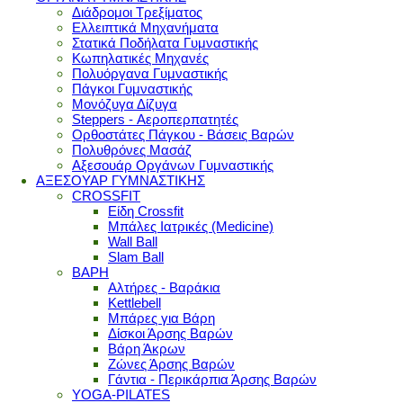
Διάδρομοι Τρεξίματος
Ελλειπτικά Μηχανήματα
Στατικά Ποδήλατα Γυμναστικής
Κωπηλατικές Μηχανές
Πολυόργανα Γυμναστικής
Πάγκοι Γυμναστικής
Μονόζυγα Δίζυγα
Steppers - Αεροπερπατητές
Ορθοστάτες Πάγκου - Βάσεις Βαρών
Πολυθρόνες Μασάζ
Αξεσουάρ Οργάνων Γυμναστικής
ΑΞΕΣΟΥΑΡ ΓΥΜΝΑΣΤΙΚΗΣ
CROSSFIT
Είδη Crossfit
Μπάλες Ιατρικές (Medicine)
Wall Ball
Slam Ball
ΒΑΡΗ
Αλτήρες - Βαράκια
Kettlebell
Μπάρες για Βάρη
Δίσκοι Άρσης Βαρών
Βάρη Άκρων
Ζώνες Άρσης Βαρών
Γάντια - Περικάρπια Άρσης Βαρών
YOGA-PILATES