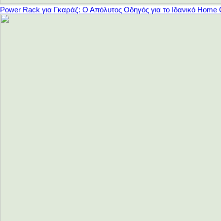
Power Rack για Γκαράζ: Ο Απόλυτος Οδηγός για το Ιδανικό Home