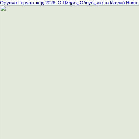
Όργανα Γυμναστικής 2026: Ο Πλήρης Οδηγός για το Ιδανικό Hom