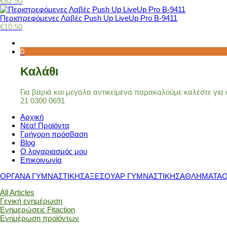
€
82.90
Περιστρεφόμενες Λαβές Push Up LiveUp Pro Β-9411
€
10.50
0
Καλάθι
Για βαριά και μεγάλα αντικείμενα παρακαλούμε καλέστε γι
21 0300 0691
Αρχική
Νέα! Προϊόντα
Γρήγορη πρόσβαση
Blog
Ο λογαριασμός μου
Επικοινωνία
ΟΡΓΑΝΑ ΓΥΜΝΑΣΤΙΚΗΣ
ΑΞΕΣΟΥΑΡ ΓΥΜΝΑΣΤΙΚΗΣ
ΑΘΛΗΜΑΤΑ
All Articles
Γενική ενημέρωση
Ενημερώσεις Fitaction
Ενημέρωση προϊόντων