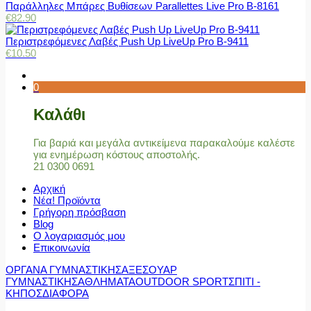
Παράλληλες Μπάρες Βυθίσεων Parallettes Live Pro Β-8161
€
82.90
Περιστρεφόμενες Λαβές Push Up LiveUp Pro Β-9411
€
10.50
0
Καλάθι
Για βαριά και μεγάλα αντικείμενα παρακαλούμε καλέστε
για ενημέρωση κόστους αποστολής.
21 0300 0691
Αρχική
Νέα! Προϊόντα
Γρήγορη πρόσβαση
Blog
Ο λογαριασμός μου
Επικοινωνία
ΟΡΓΑΝΑ ΓΥΜΝΑΣΤΙΚΗΣ
ΑΞΕΣΟΥΑΡ
ΓΥΜΝΑΣΤΙΚΗΣ
ΑΘΛΗΜΑΤΑ
OUTDOOR SPORT
ΣΠΙΤΙ -
ΚΗΠΟΣ
ΔΙΑΦΟΡΑ