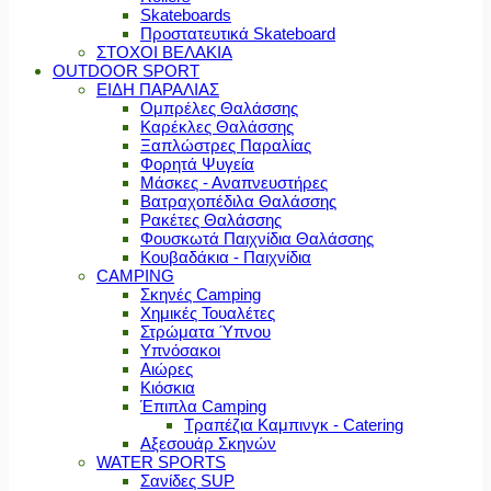
Skateboards
Προστατευτικά Skateboard
ΣΤΟΧΟΙ ΒΕΛΑΚΙΑ
OUTDOOR SPORT
ΕΙΔΗ ΠΑΡΑΛΙΑΣ
Ομπρέλες Θαλάσσης
Καρέκλες Θαλάσσης
Ξαπλώστρες Παραλίας
Φορητά Ψυγεία
Μάσκες - Αναπνευστήρες
Βατραχοπέδιλα Θαλάσσης
Ρακέτες Θαλάσσης
Φουσκωτά Παιχνίδια Θαλάσσης
Κουβαδάκια - Παιχνίδια
CAMPING
Σκηνές Camping
Χημικές Τουαλέτες
Στρώματα Ύπνου
Υπνόσακοι
Αιώρες
Κιόσκια
Έπιπλα Camping
Τραπέζια Καμπινγκ - Catering
Αξεσουάρ Σκηνών
WATER SPORTS
Σανίδες SUP