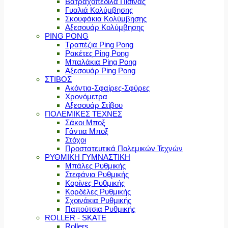
Βατραχοπέδιλα Πισίνας
Γυαλιά Κολύμβησης
Σκουφάκια Κολύμβησης
Αξεσουάρ Κολύμβησης
PING PONG
Τραπέζια Ping Pong
Ρακέτες Ping Pong
Μπαλάκια Ping Pong
Αξεσουάρ Ping Pong
ΣΤΙΒΟΣ
Ακόντια-Σφαίρες-Σφύρες
Χρονόμετρα
Αξεσουάρ Στίβου
ΠΟΛΕΜΙΚΕΣ ΤΕΧΝΕΣ
Σάκοι Μποξ
Γάντια Μποξ
Στόχοι
Προστατευτικά Πολεμικών Τεχνών
ΡΥΘΜΙΚΗ ΓΥΜΝΑΣΤΙΚΗ
Μπάλες Ρυθμικής
Στεφάνια Ρυθμικής
Κορίνες Ρυθμικής
Κορδέλες Ρυθμικής
Σχοινάκια Ρυθμικής
Παπούτσια Ρυθμικής
ROLLER - SKATE
Rollers