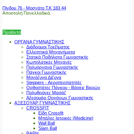
Πίνδου 76 - Μοσχάτο Τ.Κ 183 44
Αποστολή Πανελλαδικά.
Προϊόντα
ΟΡΓΑΝΑ ΓΥΜΝΑΣΤΙΚΗΣ
Διάδρομοι Τρεξίματος
Ελλειπτικά Μηχανήματα
Στατικά Ποδήλατα Γυμναστικής
Κωπηλατικές Μηχανές
Πολυόργανα Γυμναστικής
Πάγκοι Γυμναστικής
Μονόζυγα Δίζυγα
Steppers - Αεροπερπατητές
Ορθοστάτες Πάγκου - Βάσεις Βαρών
Πολυθρόνες Μασάζ
Αξεσουάρ Οργάνων Γυμναστικής
ΑΞΕΣΟΥΑΡ ΓΥΜΝΑΣΤΙΚΗΣ
CROSSFIT
Είδη Crossfit
Μπάλες Ιατρικές (Medicine)
Wall Ball
Slam Ball
ΒΑΡΗ