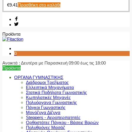
€
9.41
Προσθήκη στο καλάθι
Προϊόντα
0
Ανοικτά : Δευτέρα με Παρασκευή 09:00 έως τις 18:00
Προϊόντα
ΟΡΓΑΝΑ ΓΥΜΝΑΣΤΙΚΗΣ
Διάδρομοι Τρεξίματος
Ελλειπτικά Μηχανήματα
Στατικά Ποδήλατα Γυμναστικής
Κωπηλατικές Μηχανές
Πολυόργανα Γυμναστικής
Πάγκοι Γυμναστικής
Μονόζυγα Δίζυγα
Steppers - Αεροπερπατητές
Ορθοστάτες Πάγκου - Βάσεις Βαρών
Πολυθρόνες Μασάζ