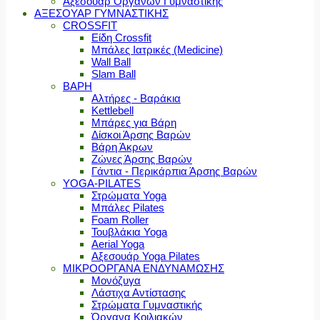
Αξεσουάρ Οργάνων Γυμναστικής
ΑΞΕΣΟΥΑΡ ΓΥΜΝΑΣΤΙΚΗΣ
CROSSFIT
Είδη Crossfit
Μπάλες Ιατρικές (Medicine)
Wall Ball
Slam Ball
ΒΑΡΗ
Αλτήρες - Βαράκια
Kettlebell
Μπάρες για Βάρη
Δίσκοι Άρσης Βαρών
Βάρη Άκρων
Ζώνες Άρσης Βαρών
Γάντια - Περικάρπια Άρσης Βαρών
YOGA-PILATES
Στρώματα Yoga
Μπάλες Pilates
Foam Roller
Τουβλάκια Yoga
Aerial Yoga
Αξεσουάρ Yoga Pilates
ΜΙΚΡΟΟΡΓΑΝΑ ΕΝΔΥΝΑΜΩΣΗΣ
Μονόζυγα
Λάστιχα Αντίστασης
Στρώματα Γυμναστικής
Όργανα Κοιλιακών