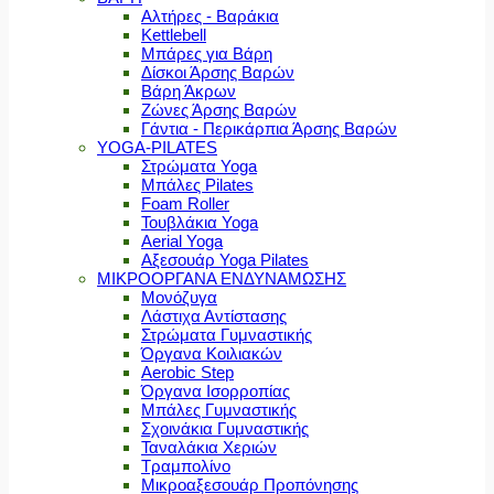
Αλτήρες - Βαράκια
Kettlebell
Μπάρες για Βάρη
Δίσκοι Άρσης Βαρών
Βάρη Άκρων
Ζώνες Άρσης Βαρών
Γάντια - Περικάρπια Άρσης Βαρών
YOGA-PILATES
Στρώματα Yoga
Μπάλες Pilates
Foam Roller
Τουβλάκια Yoga
Aerial Yoga
Αξεσουάρ Yoga Pilates
ΜΙΚΡΟΟΡΓΑΝΑ ΕΝΔΥΝΑΜΩΣΗΣ
Μονόζυγα
Λάστιχα Αντίστασης
Στρώματα Γυμναστικής
Όργανα Κοιλιακών
Aerobic Step
Όργανα Ισορροπίας
Μπάλες Γυμναστικής
Σχοινάκια Γυμναστικής
Ταναλάκια Χεριών
Τραμπολίνο
Μικροαξεσουάρ Προπόνησης