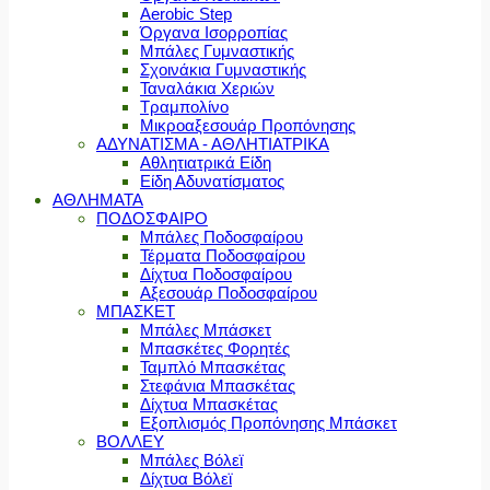
Aerobic Step
Όργανα Ισορροπίας
Μπάλες Γυμναστικής
Σχοινάκια Γυμναστικής
Ταναλάκια Χεριών
Τραμπολίνο
Μικροαξεσουάρ Προπόνησης
ΑΔΥΝΑΤΙΣΜΑ - ΑΘΛΗΤΙΑΤΡΙΚΑ
Αθλητιατρικά Είδη
Είδη Αδυνατίσματος
ΑΘΛΗΜΑΤΑ
ΠΟΔΟΣΦΑΙΡΟ
Μπάλες Ποδοσφαίρου
Τέρματα Ποδοσφαίρου
Δίχτυα Ποδοσφαίρου
Αξεσουάρ Ποδοσφαίρου
ΜΠΑΣΚΕΤ
Μπάλες Μπάσκετ
Μπασκέτες Φορητές
Ταμπλό Μπασκέτας
Στεφάνια Μπασκέτας
Δίχτυα Μπασκέτας
Εξοπλισμός Προπόνησης Μπάσκετ
ΒΟΛΛΕΥ
Μπάλες Βόλεϊ
Δίχτυα Βόλεϊ