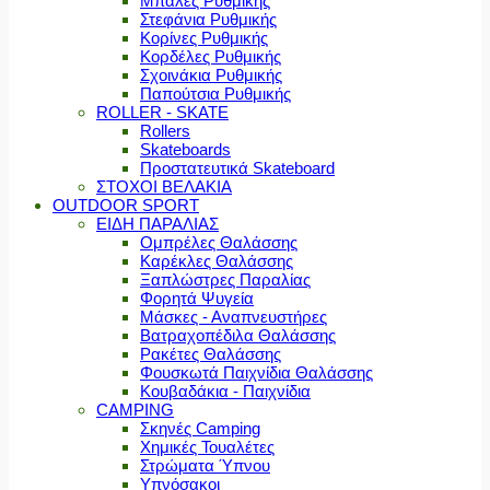
Μπάλες Ρυθμικής
Στεφάνια Ρυθμικής
Κορίνες Ρυθμικής
Κορδέλες Ρυθμικής
Σχοινάκια Ρυθμικής
Παπούτσια Ρυθμικής
ROLLER - SKATE
Rollers
Skateboards
Προστατευτικά Skateboard
ΣΤΟΧΟΙ ΒΕΛΑΚΙΑ
OUTDOOR SPORT
ΕΙΔΗ ΠΑΡΑΛΙΑΣ
Ομπρέλες Θαλάσσης
Καρέκλες Θαλάσσης
Ξαπλώστρες Παραλίας
Φορητά Ψυγεία
Μάσκες - Αναπνευστήρες
Βατραχοπέδιλα Θαλάσσης
Ρακέτες Θαλάσσης
Φουσκωτά Παιχνίδια Θαλάσσης
Κουβαδάκια - Παιχνίδια
CAMPING
Σκηνές Camping
Χημικές Τουαλέτες
Στρώματα Ύπνου
Υπνόσακοι