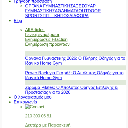
Γρήγορη πρόσβαση
ΟΡΓΑΝΑ ΓΥΜΝΑΣΤΙΚΗΣ
ΑΞΕΣΟΥΑΡ
ΓΥΜΝΑΣΤΙΚΗΣ
ΑΘΛΗΜΑΤΑ
OUTDOOR
SPORT
ΣΠΙΤΙ - ΚΗΠΟΣ
ΔΙΑΦΟΡΑ
Blog
All Articles
Γενική ενημέρωση
Ενημερώσεις Fitaction
Ενημέρωση προϊόντων
Όργανα Γυμναστικής 2026: Ο Πλήρης Οδηγός για το
Ιδανικό Home Gym
Power Rack για Γκαράζ: Ο Απόλυτος Οδηγός για το
Ιδανικό Home Gym
Στρώμα Pilates: Ο Απόλυτος Οδηγός Επιλογής &
Προστασίας για το 2026
Ο λογαριασμός μου
Επικοινωνία
210 300 06 91
Δευτέρα με Παρασκευή,