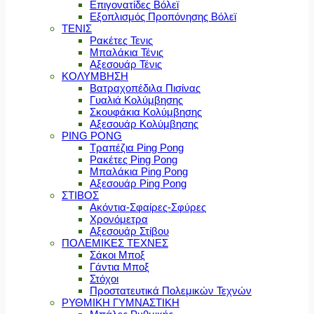
Επιγονατίδες Βόλεϊ
Εξοπλισμός Προπόνησης Βόλεϊ
ΤΕΝΙΣ
Ρακέτες Τενις
Μπαλάκια Τένις
Αξεσουάρ Τένις
ΚΟΛΥΜΒΗΣΗ
Βατραχοπέδιλα Πισίνας
Γυαλιά Κολύμβησης
Σκουφάκια Κολύμβησης
Αξεσουάρ Κολύμβησης
PING PONG
Τραπέζια Ping Pong
Ρακέτες Ping Pong
Μπαλάκια Ping Pong
Αξεσουάρ Ping Pong
ΣΤΙΒΟΣ
Ακόντια-Σφαίρες-Σφύρες
Χρονόμετρα
Αξεσουάρ Στίβου
ΠΟΛΕΜΙΚΕΣ ΤΕΧΝΕΣ
Σάκοι Μποξ
Γάντια Μποξ
Στόχοι
Προστατευτικά Πολεμικών Τεχνών
ΡΥΘΜΙΚΗ ΓΥΜΝΑΣΤΙΚΗ