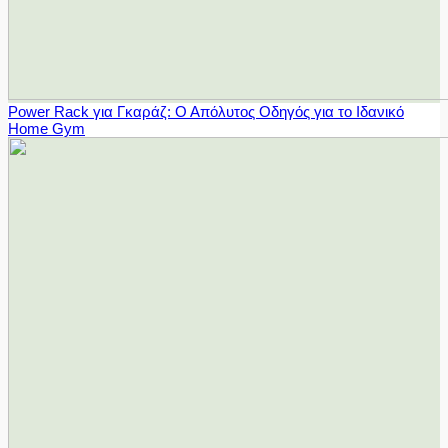
Power Rack για Γκαράζ: Ο Απόλυτος Οδηγός για το Ιδανικό
Home Gym