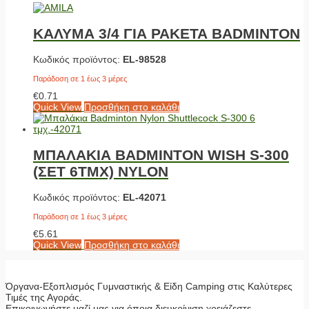
ΚΑΛΥΜΑ 3/4 ΓΙΑ ΡΑΚΕΤΑ BADMINTON
Κωδικός προϊόντος:
EL-98528
Παράδοση σε 1 έως 3 μέρες
€
0.71
Quick View
Προσθήκη στο καλάθι
ΜΠΑΛΑΚΙΑ BADMINTON WISH S-300
(ΣΕΤ 6ΤΜΧ) NYLON
Κωδικός προϊόντος:
EL-42071
Παράδοση σε 1 έως 3 μέρες
€
5.61
Quick View
Προσθήκη στο καλάθι
Όργανα-Εξοπλισμός Γυμναστικής & Είδη Camping στις Καλύτερες
Τιμές της Αγοράς.
Επικοινωνήστε μαζί μας για όποια διευκρίνιση χρειάζεστε.