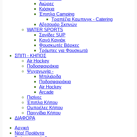
Αιώρες
Κιόσκια
Έπιπλα Camping
Τραπέζια Καμπινγκ - Catering
Αξεσουάρ Σκηνών
WATER SPORTS
Σανίδες SUP
Κανό Καγιάκ
Φουσκωτές Βάρκες
Τρόμπες για Φουσκωτά
ΣΠΙΤΙ - ΚΗΠΟΣ
Air Hockey
Ποδοσφαιράκια
Ψυχαγωγία -
Μπιλιάρδα
Ποδοσφαιράκια
Air Hockey
Arcade
Πισίνες
Έπιπλα Κήπου
Ομπρέλες Κήπου
Παιχνίδια Κήπου
ΔΙΑΦΟΡΑ
Αρχική
Νέα! Προϊόντα