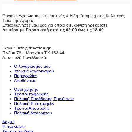
Όργανα-Εξοπλισμός Γυμναστικής & Είδη Camping στις Καλύτερες
Τιμές της Αγοράς.
Επικοινωνήστε μαζί μας για όποια διευκρίνιση χρειάζεστε.
Δευτέρα με Παρασκευή από τις 09:00 έως τις 18:00
E-mail:
info@fitaction.gr
Πίνδου 76 – Μοσχάτο Τ.Κ 183 44
Αποστολή Πανελλαδικά.
Ο λογαριασμός μου
Στοιχεία λογαριασμού
Παραγγελίες
Διευθύνσεις
Όροι χρήσης
Τρόποι πληρωμής
Πολιτική Παράδοσης Προϊόντων
Πολιτική Επιστροφών
Τρόποι Αποστολής
Πολιτική Απορρήτου
Αρχική
Επικοινωνία
Χαμένος κωδικός