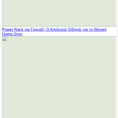
Power Rack για Γκαράζ: Ο Απόλυτος Οδηγός για το Ιδανικό
Home Gym