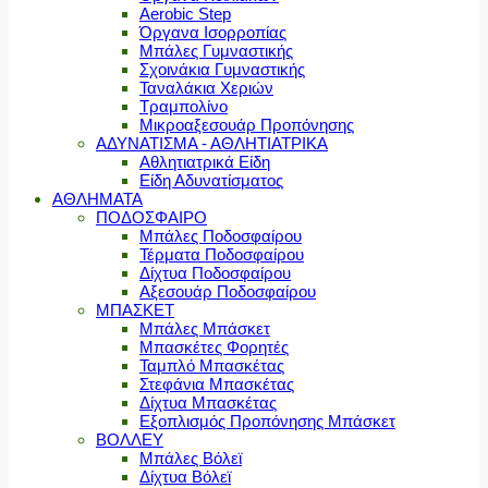
Aerobic Step
Όργανα Ισορροπίας
Μπάλες Γυμναστικής
Σχοινάκια Γυμναστικής
Ταναλάκια Χεριών
Τραμπολίνο
Μικροαξεσουάρ Προπόνησης
ΑΔΥΝΑΤΙΣΜΑ - ΑΘΛΗΤΙΑΤΡΙΚΑ
Αθλητιατρικά Είδη
Είδη Αδυνατίσματος
ΑΘΛΗΜΑΤΑ
ΠΟΔΟΣΦΑΙΡΟ
Μπάλες Ποδοσφαίρου
Τέρματα Ποδοσφαίρου
Δίχτυα Ποδοσφαίρου
Αξεσουάρ Ποδοσφαίρου
ΜΠΑΣΚΕΤ
Μπάλες Μπάσκετ
Μπασκέτες Φορητές
Ταμπλό Μπασκέτας
Στεφάνια Μπασκέτας
Δίχτυα Μπασκέτας
Εξοπλισμός Προπόνησης Μπάσκετ
ΒΟΛΛΕΥ
Μπάλες Βόλεϊ
Δίχτυα Βόλεϊ