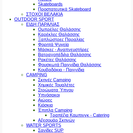
Skateboards
Προστατευτικά Skateboard
ΣΤΟΧΟΙ ΒΕΛΑΚΙΑ
OUTDOOR SPORT
ΕΙΔΗ ΠΑΡΑΛΙΑΣ
Ομπρέλες Θαλάσσης
Καρέκλες Θαλάσσης
Ξαπλώστρες Παραλίας
Φορητά Ψυγεία
Μάσκες - Αναπνευστήρες
Βατραχοπέδιλα Θαλάσσης
Ρακέτες Θαλάσσης
Φουσκωτά Παιχνίδια Θαλάσσης
Κουβαδάκια - Παιχνίδια
CAMPING
Σκηνές Camping
Χημικές Τουαλέτες
Στρώματα Ύπνου
Υπνόσακοι
Αιώρες
Κιόσκια
Έπιπλα Camping
Τραπέζια Καμπινγκ - Catering
Αξεσουάρ Σκηνών
WATER SPORTS
Σανίδες SUP