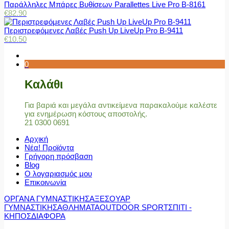
Παράλληλες Μπάρες Βυθίσεων Parallettes Live Pro Β-8161
€
82.90
Περιστρεφόμενες Λαβές Push Up LiveUp Pro Β-9411
€
10.50
0
Καλάθι
Για βαριά και μεγάλα αντικείμενα παρακαλούμε καλέστε
για ενημέρωση κόστους αποστολής.
21 0300 0691
Αρχική
Νέα! Προϊόντα
Γρήγορη πρόσβαση
Blog
Ο λογαριασμός μου
Επικοινωνία
ΟΡΓΑΝΑ ΓΥΜΝΑΣΤΙΚΗΣ
ΑΞΕΣΟΥΑΡ
ΓΥΜΝΑΣΤΙΚΗΣ
ΑΘΛΗΜΑΤΑ
OUTDOOR SPORT
ΣΠΙΤΙ -
ΚΗΠΟΣ
ΔΙΑΦΟΡΑ