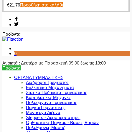
€
21.76
Προσθήκη στο καλάθι
Προϊόντα
0
Ανοικτά : Δευτέρα με Παρασκευή 09:00 έως τις 18:00
Προϊόντα
ΟΡΓΑΝΑ ΓΥΜΝΑΣΤΙΚΗΣ
Διάδρομοι Τρεξίματος
Ελλειπτικά Μηχανήματα
Στατικά Ποδήλατα Γυμναστικής
Κωπηλατικές Μηχανές
Πολυόργανα Γυμναστικής
Πάγκοι Γυμναστικής
Μονόζυγα Δίζυγα
Steppers - Αεροπερπατητές
Ορθοστάτες Πάγκου - Βάσεις Βαρών
Πολυθρόνες Μασάζ