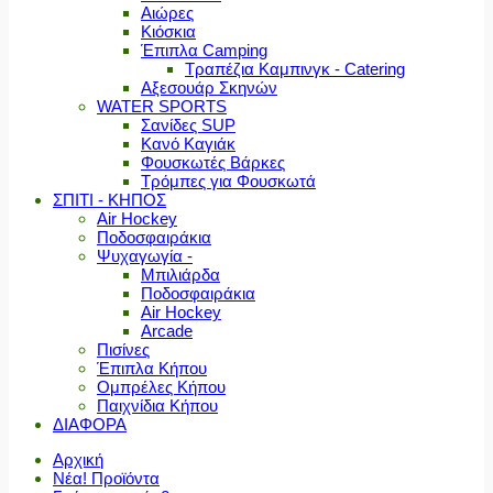
Αιώρες
Κιόσκια
Έπιπλα Camping
Τραπέζια Καμπινγκ - Catering
Αξεσουάρ Σκηνών
WATER SPORTS
Σανίδες SUP
Κανό Καγιάκ
Φουσκωτές Βάρκες
Τρόμπες για Φουσκωτά
ΣΠΙΤΙ - ΚΗΠΟΣ
Air Hockey
Ποδοσφαιράκια
Ψυχαγωγία -
Μπιλιάρδα
Ποδοσφαιράκια
Air Hockey
Arcade
Πισίνες
Έπιπλα Κήπου
Ομπρέλες Κήπου
Παιχνίδια Κήπου
ΔΙΑΦΟΡΑ
Αρχική
Νέα! Προϊόντα