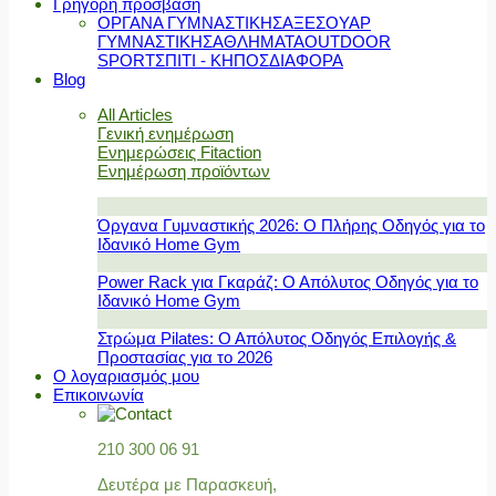
Γρήγορη πρόσβαση
ΟΡΓΑΝΑ ΓΥΜΝΑΣΤΙΚΗΣ
ΑΞΕΣΟΥΑΡ
ΓΥΜΝΑΣΤΙΚΗΣ
ΑΘΛΗΜΑΤΑ
OUTDOOR
SPORT
ΣΠΙΤΙ - ΚΗΠΟΣ
ΔΙΑΦΟΡΑ
Blog
All Articles
Γενική ενημέρωση
Ενημερώσεις Fitaction
Ενημέρωση προϊόντων
Όργανα Γυμναστικής 2026: Ο Πλήρης Οδηγός για το
Ιδανικό Home Gym
Power Rack για Γκαράζ: Ο Απόλυτος Οδηγός για το
Ιδανικό Home Gym
Στρώμα Pilates: Ο Απόλυτος Οδηγός Επιλογής &
Προστασίας για το 2026
Ο λογαριασμός μου
Επικοινωνία
210 300 06 91
Δευτέρα με Παρασκευή,