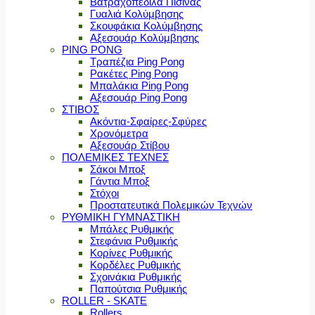
Βατραχοπέδιλα Πισίνας
Γυαλιά Κολύμβησης
Σκουφάκια Κολύμβησης
Αξεσουάρ Κολύμβησης
PING PONG
Τραπέζια Ping Pong
Ρακέτες Ping Pong
Μπαλάκια Ping Pong
Αξεσουάρ Ping Pong
ΣΤΙΒΟΣ
Ακόντια-Σφαίρες-Σφύρες
Χρονόμετρα
Αξεσουάρ Στίβου
ΠΟΛΕΜΙΚΕΣ ΤΕΧΝΕΣ
Σάκοι Μποξ
Γάντια Μποξ
Στόχοι
Προστατευτικά Πολεμικών Τεχνών
ΡΥΘΜΙΚΗ ΓΥΜΝΑΣΤΙΚΗ
Μπάλες Ρυθμικής
Στεφάνια Ρυθμικής
Κορίνες Ρυθμικής
Κορδέλες Ρυθμικής
Σχοινάκια Ρυθμικής
Παπούτσια Ρυθμικής
ROLLER - SKATE
Rollers