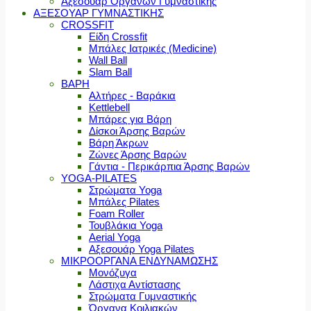
Αξεσουάρ Οργάνων Γυμναστικής
ΑΞΕΣΟΥΑΡ ΓΥΜΝΑΣΤΙΚΗΣ
CROSSFIT
Είδη Crossfit
Μπάλες Ιατρικές (Medicine)
Wall Ball
Slam Ball
ΒΑΡΗ
Αλτήρες - Βαράκια
Kettlebell
Μπάρες για Βάρη
Δίσκοι Άρσης Βαρών
Βάρη Άκρων
Ζώνες Άρσης Βαρών
Γάντια - Περικάρπια Άρσης Βαρών
YOGA-PILATES
Στρώματα Yoga
Μπάλες Pilates
Foam Roller
Τουβλάκια Yoga
Aerial Yoga
Αξεσουάρ Yoga Pilates
ΜΙΚΡΟΟΡΓΑΝΑ ΕΝΔΥΝΑΜΩΣΗΣ
Μονόζυγα
Λάστιχα Αντίστασης
Στρώματα Γυμναστικής
Όργανα Κοιλιακών