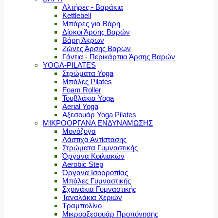
Αλτήρες - Βαράκια
Kettlebell
Μπάρες για Βάρη
Δίσκοι Άρσης Βαρών
Βάρη Άκρων
Ζώνες Άρσης Βαρών
Γάντια - Περικάρπια Άρσης Βαρών
YOGA-PILATES
Στρώματα Yoga
Μπάλες Pilates
Foam Roller
Τουβλάκια Yoga
Aerial Yoga
Αξεσουάρ Yoga Pilates
ΜΙΚΡΟΟΡΓΑΝΑ ΕΝΔΥΝΑΜΩΣΗΣ
Μονόζυγα
Λάστιχα Αντίστασης
Στρώματα Γυμναστικής
Όργανα Κοιλιακών
Aerobic Step
Όργανα Ισορροπίας
Μπάλες Γυμναστικής
Σχοινάκια Γυμναστικής
Ταναλάκια Χεριών
Τραμπολίνο
Μικροαξεσουάρ Προπόνησης