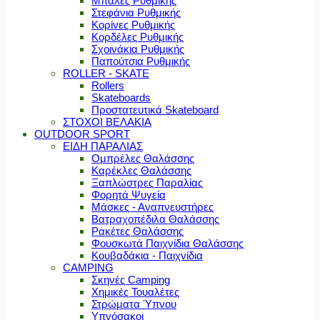
Μπάλες Ρυθμικής
Στεφάνια Ρυθμικής
Κορίνες Ρυθμικής
Κορδέλες Ρυθμικής
Σχοινάκια Ρυθμικής
Παπούτσια Ρυθμικής
ROLLER - SKATE
Rollers
Skateboards
Προστατευτικά Skateboard
ΣΤΟΧΟΙ ΒΕΛΑΚΙΑ
OUTDOOR SPORT
ΕΙΔΗ ΠΑΡΑΛΙΑΣ
Ομπρέλες Θαλάσσης
Καρέκλες Θαλάσσης
Ξαπλώστρες Παραλίας
Φορητά Ψυγεία
Μάσκες - Αναπνευστήρες
Βατραχοπέδιλα Θαλάσσης
Ρακέτες Θαλάσσης
Φουσκωτά Παιχνίδια Θαλάσσης
Κουβαδάκια - Παιχνίδια
CAMPING
Σκηνές Camping
Χημικές Τουαλέτες
Στρώματα Ύπνου
Υπνόσακοι