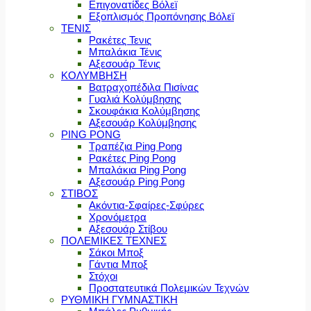
Επιγονατίδες Βόλεϊ
Εξοπλισμός Προπόνησης Βόλεϊ
ΤΕΝΙΣ
Ρακέτες Τενις
Μπαλάκια Τένις
Αξεσουάρ Τένις
ΚΟΛΥΜΒΗΣΗ
Βατραχοπέδιλα Πισίνας
Γυαλιά Κολύμβησης
Σκουφάκια Κολύμβησης
Αξεσουάρ Κολύμβησης
PING PONG
Τραπέζια Ping Pong
Ρακέτες Ping Pong
Μπαλάκια Ping Pong
Αξεσουάρ Ping Pong
ΣΤΙΒΟΣ
Ακόντια-Σφαίρες-Σφύρες
Χρονόμετρα
Αξεσουάρ Στίβου
ΠΟΛΕΜΙΚΕΣ ΤΕΧΝΕΣ
Σάκοι Μποξ
Γάντια Μποξ
Στόχοι
Προστατευτικά Πολεμικών Τεχνών
ΡΥΘΜΙΚΗ ΓΥΜΝΑΣΤΙΚΗ