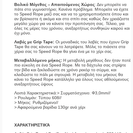
Βολικό Μέγεθος – Απαιτούμενος Χώρος
: Δεν μπορείτε να
πάτε στο γυμναστήριο; Κανένα πρόβλημα. Μπορείτε να έχετε
το Speed Rope μαζί σας και να το χρησιμοποιήσετε όπου και
αν βρίσκεστε ή ακόμα και στο σπίτι σας καθώς δεν χρειάζεστε
μεγάλο χώρο για να κάνετε την προπόνηση σας. Τέλειο, για
όλες τις μέρες του χρόνου, ανεξαρτήτως συνθηκών καιρού και
όχι μόνο.
Λαβές με Grip Tape:
Οι μοναδικές του λαβές που έχουν Grip
Tape θα σας κάνουν να το λατρέψετε. Μόλις το πιάσετε στα
χέρια σας το Speed Rope θα γίνει ένα με το χέρι σας.
Μεταβαλλόμενο μήκος:
Η μεταβολή μεγέθους δεν ήταν ποτέ
πιο εύκολη σε ένα Speed Rope. Με τα δάχτυλα σας στρίψτε
την βίδα και ξεκλειδώστε σε χρόνο ρεκόρ το σύρμα, και
κλειδώστε το πάλι με σιγουριά. Η μεταβολή του μήκους θα
κάνει το Speed Rope κατάλληλο για όλους τους αθλούμενους
ανεξαρτήτους ύψους
Λοιπά Χαρακτηριστικά:> Συρματόσχοινο: Φ3,0mm//
> Ρουλεμάν: Τύπου 608//
> Μήκος: Ρυθμιζόμενο//
> Αφαιρούμενα βαρίδια 130gr ανά χέρι
ΧΑΡΑΚΤΗΡΙΣΤΙΚΆ