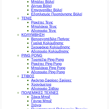
Μπάλες Βόλεϊ
Δίχτυα Βόλεϊ
Επιγονατίδες Βόλεϊ
Εξοπλισμός Προπόνησης Βόλεϊ
ΤΕΝΙΣ
Ρακέτες Τενις
Μπαλάκια Τένις
Αξεσουάρ Τένις
ΚΟΛΥΜΒΗΣΗ
Βατραχοπέδιλα Πισίνας
Γυαλιά Κολύμβησης
Σκουφάκια Κολύμβησης
Αξεσουάρ Κολύμβησης
PING PONG
Τραπέζια Ping Pong
Ρακέτες Ping Pong
Μπαλάκια Ping Pong
Αξεσουάρ Ping Pong
ΣΤΙΒΟΣ
Ακόντια-Σφαίρες-Σφύρες
Χρονόμετρα
Αξεσουάρ Στίβου
ΠΟΛΕΜΙΚΕΣ ΤΕΧΝΕΣ
Σάκοι Μποξ
Γάντια Μποξ
Στόχοι