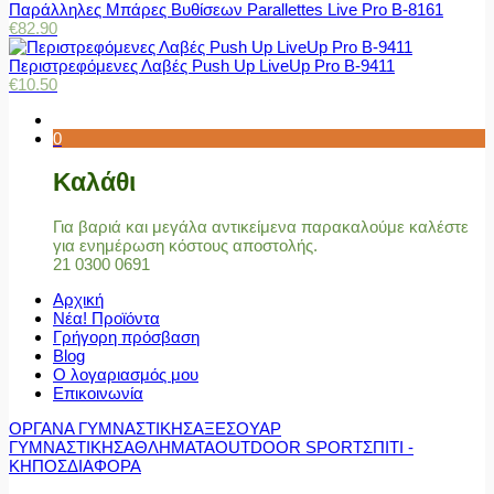
Παράλληλες Μπάρες Βυθίσεων Parallettes Live Pro Β-8161
€
82.90
Περιστρεφόμενες Λαβές Push Up LiveUp Pro Β-9411
€
10.50
0
Καλάθι
Για βαριά και μεγάλα αντικείμενα παρακαλούμε καλέστε
για ενημέρωση κόστους αποστολής.
21 0300 0691
Αρχική
Νέα! Προϊόντα
Γρήγορη πρόσβαση
Blog
Ο λογαριασμός μου
Επικοινωνία
ΟΡΓΑΝΑ ΓΥΜΝΑΣΤΙΚΗΣ
ΑΞΕΣΟΥΑΡ
ΓΥΜΝΑΣΤΙΚΗΣ
ΑΘΛΗΜΑΤΑ
OUTDOOR SPORT
ΣΠΙΤΙ -
ΚΗΠΟΣ
ΔΙΑΦΟΡΑ