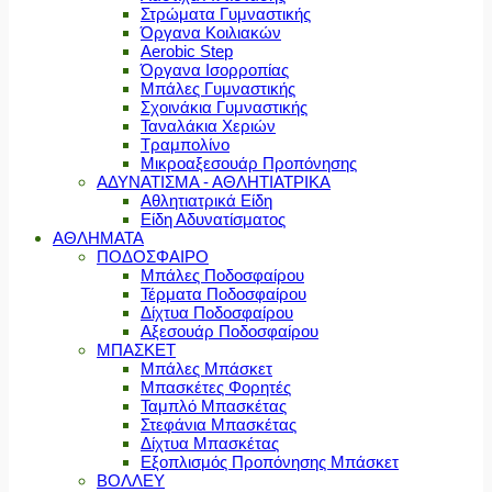
Στρώματα Γυμναστικής
Όργανα Κοιλιακών
Aerobic Step
Όργανα Ισορροπίας
Μπάλες Γυμναστικής
Σχοινάκια Γυμναστικής
Ταναλάκια Χεριών
Τραμπολίνο
Μικροαξεσουάρ Προπόνησης
ΑΔΥΝΑΤΙΣΜΑ - ΑΘΛΗΤΙΑΤΡΙΚΑ
Αθλητιατρικά Είδη
Είδη Αδυνατίσματος
ΑΘΛΗΜΑΤΑ
ΠΟΔΟΣΦΑΙΡΟ
Μπάλες Ποδοσφαίρου
Τέρματα Ποδοσφαίρου
Δίχτυα Ποδοσφαίρου
Αξεσουάρ Ποδοσφαίρου
ΜΠΑΣΚΕΤ
Μπάλες Μπάσκετ
Μπασκέτες Φορητές
Ταμπλό Μπασκέτας
Στεφάνια Μπασκέτας
Δίχτυα Μπασκέτας
Εξοπλισμός Προπόνησης Μπάσκετ
ΒΟΛΛΕΥ