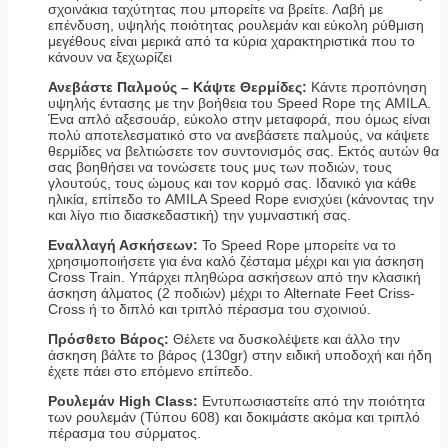
σχοινάκια ταχύτητας που μπορείτε να βρείτε. Λαβή με
επένδυση, υψηλής ποιότητας ρουλεμάν και εύκολη ρύθμιση
μεγέθους είναι μερικά από τα κύρια χαρακτηριστικά που το
κάνουν να ξεχωρίζει
Ανεβάστε Παλμούς – Κάψτε Θερμίδες:
Κάντε προπόνηση
υψηλής έντασης με την βοήθεια του Speed Rope της AMILA.
Ένα απλό αξεσουάρ, εύκολο στην μεταφορά, που όμως είναι
πολύ αποτελεσματικό στο να ανεβάσετε παλμούς, να κάψετε
θερμίδες να βελτιώσετε τον συντονισμός σας. Εκτός αυτών θα
σας βοηθήσει να τονώσετε τους μυς των ποδιών, τους
γλουτούς, τους ώμους και τον κορμό σας. Ιδανικό για κάθε
ηλικία, επίπεδο το AMILA Speed Rope ενισχύει (κάνοντας την
και λίγο πιο διασκεδαστική) την γυμναστική σας.
Εναλλαγή Ασκήσεων:
Το Speed Rope μπορείτε να το
χρησιμοποιήσετε για ένα καλό ζέσταμα μέχρι και για άσκηση
Cross Train. Υπάρχει πληθώρα ασκήσεων από την κλασική
άσκηση άλματος (2 ποδιών) μέχρι το Alternate Feet Criss-
Cross ή το διπλό και τριπλό πέρασμα του σχοινιού.
Πρόσθετο Βάρος:
Θέλετε να δυσκολέψετε και άλλο την
άσκηση βάλτε το βάρος (130gr) στην ειδική υποδοχή και ήδη
έχετε πάει στο επόμενο επίπεδο.
Ρουλεμάν High Class:
Εντυπωσιαστείτε από την ποιότητα
των ρουλεμάν (Τύπου 608) και δοκιμάστε ακόμα και τριπλό
πέρασμα του σύρματος.