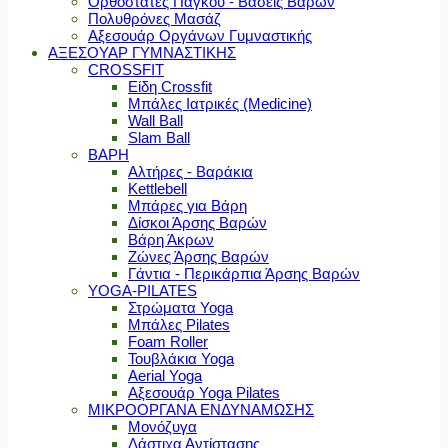
Ορθοστάτες Πάγκου - Βάσεις Βαρών
Πολυθρόνες Μασάζ
Αξεσουάρ Οργάνων Γυμναστικής
ΑΞΕΣΟΥΑΡ ΓΥΜΝΑΣΤΙΚΗΣ
CROSSFIT
Είδη Crossfit
Μπάλες Ιατρικές (Medicine)
Wall Ball
Slam Ball
ΒΑΡΗ
Αλτήρες - Βαράκια
Kettlebell
Μπάρες για Βάρη
Δίσκοι Άρσης Βαρών
Βάρη Άκρων
Ζώνες Άρσης Βαρών
Γάντια - Περικάρπια Άρσης Βαρών
YOGA-PILATES
Στρώματα Yoga
Μπάλες Pilates
Foam Roller
Τουβλάκια Yoga
Aerial Yoga
Αξεσουάρ Yoga Pilates
ΜΙΚΡΟΟΡΓΑΝΑ ΕΝΔΥΝΑΜΩΣΗΣ
Μονόζυγα
Λάστιχα Αντίστασης