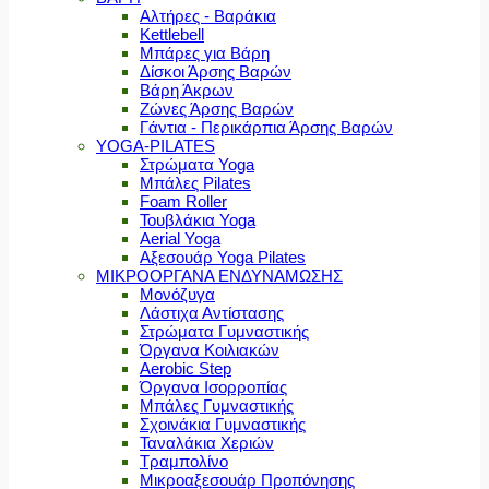
Αλτήρες - Βαράκια
Kettlebell
Μπάρες για Βάρη
Δίσκοι Άρσης Βαρών
Βάρη Άκρων
Ζώνες Άρσης Βαρών
Γάντια - Περικάρπια Άρσης Βαρών
YOGA-PILATES
Στρώματα Yoga
Μπάλες Pilates
Foam Roller
Τουβλάκια Yoga
Aerial Yoga
Αξεσουάρ Yoga Pilates
ΜΙΚΡΟΟΡΓΑΝΑ ΕΝΔΥΝΑΜΩΣΗΣ
Μονόζυγα
Λάστιχα Αντίστασης
Στρώματα Γυμναστικής
Όργανα Κοιλιακών
Aerobic Step
Όργανα Ισορροπίας
Μπάλες Γυμναστικής
Σχοινάκια Γυμναστικής
Ταναλάκια Χεριών
Τραμπολίνο
Μικροαξεσουάρ Προπόνησης