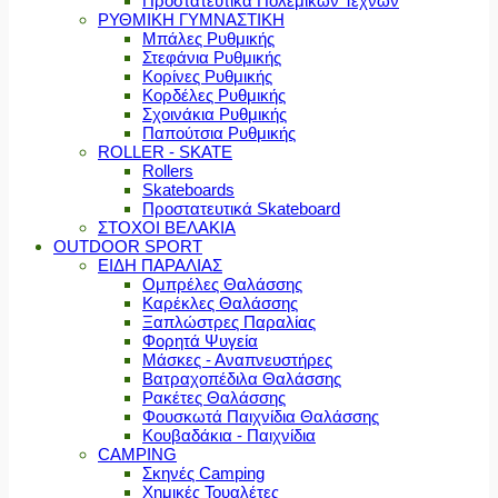
Προστατευτικά Πολεμικών Τεχνών
ΡΥΘΜΙΚΗ ΓΥΜΝΑΣΤΙΚΗ
Μπάλες Ρυθμικής
Στεφάνια Ρυθμικής
Κορίνες Ρυθμικής
Κορδέλες Ρυθμικής
Σχοινάκια Ρυθμικής
Παπούτσια Ρυθμικής
ROLLER - SKATE
Rollers
Skateboards
Προστατευτικά Skateboard
ΣΤΟΧΟΙ ΒΕΛΑΚΙΑ
OUTDOOR SPORT
ΕΙΔΗ ΠΑΡΑΛΙΑΣ
Ομπρέλες Θαλάσσης
Καρέκλες Θαλάσσης
Ξαπλώστρες Παραλίας
Φορητά Ψυγεία
Μάσκες - Αναπνευστήρες
Βατραχοπέδιλα Θαλάσσης
Ρακέτες Θαλάσσης
Φουσκωτά Παιχνίδια Θαλάσσης
Κουβαδάκια - Παιχνίδια
CAMPING
Σκηνές Camping
Χημικές Τουαλέτες