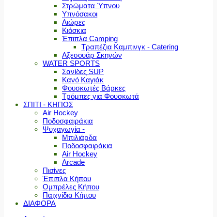
Στρώματα Ύπνου
Υπνόσακοι
Αιώρες
Κιόσκια
Έπιπλα Camping
Τραπέζια Καμπινγκ - Catering
Αξεσουάρ Σκηνών
WATER SPORTS
Σανίδες SUP
Κανό Καγιάκ
Φουσκωτές Βάρκες
Τρόμπες για Φουσκωτά
ΣΠΙΤΙ - ΚΗΠΟΣ
Air Hockey
Ποδοσφαιράκια
Ψυχαγωγία -
Μπιλιάρδα
Ποδοσφαιράκια
Air Hockey
Arcade
Πισίνες
Έπιπλα Κήπου
Ομπρέλες Κήπου
Παιχνίδια Κήπου
ΔΙΑΦΟΡΑ