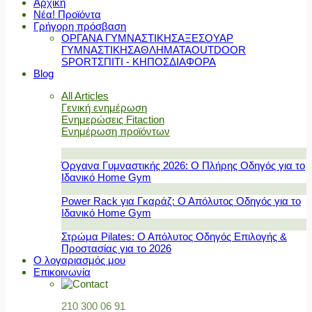
Αρχική
Νέα! Προϊόντα
Γρήγορη πρόσβαση
ΟΡΓΑΝΑ ΓΥΜΝΑΣΤΙΚΗΣ
ΑΞΕΣΟΥΑΡ
ΓΥΜΝΑΣΤΙΚΗΣ
ΑΘΛΗΜΑΤΑ
OUTDOOR
SPORT
ΣΠΙΤΙ - ΚΗΠΟΣ
ΔΙΑΦΟΡΑ
Blog
All Articles
Γενική ενημέρωση
Ενημερώσεις Fitaction
Ενημέρωση προϊόντων
Όργανα Γυμναστικής 2026: Ο Πλήρης Οδηγός για το
Ιδανικό Home Gym
Power Rack για Γκαράζ: Ο Απόλυτος Οδηγός για το
Ιδανικό Home Gym
Στρώμα Pilates: Ο Απόλυτος Οδηγός Επιλογής &
Προστασίας για το 2026
Ο λογαριασμός μου
Επικοινωνία
210 300 06 91