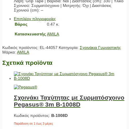
Λαβή: Grip Tape | Βαρίδια: Ναι | Διαστάσεις (cm): 330 | Υλικό
Σχοινιού: Συρματόσχοινο | Μετρητής: Όχι | Διαστάσεις
Σχοινιού (cm): –
Επιπλέον πληροφορίες
Βάρος
0.47 κ.
Κατασκευαστής
AMILA
Κωδικός προϊόντος:
EL-44057
Κατηγορία:
Σχοινάκια Γυμναστικής
Μάρκα:
AMILA
Σχετικά προϊόντα
Σχοινάκι Ταχύτητας με Συρματόσχοινο
Pegasus® 3m Β-1008D
Κωδικός προϊόντος:
Β-1008D
Παράδοση σε 1 έως 3 μέρες