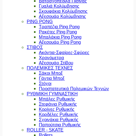
Βατραχοπέδιλα Πισίνας
Γυαλιά Κολύμβησης
Σκουφάκια Κολύμβησης
Αξεσουάρ Κολύμβησης
PING PONG
Τραπέζια Ping Pong
Ρακέτες Ping Pong
Μπαλάκια Ping Pong
Αξεσουάρ Ping Pong
ΣΤΙΒΟΣ
Ακόντια-Σφαίρες-Σφύρες
Χρονόμετρα
Αξεσουάρ Στίβου
ΠΟΛΕΜΙΚΕΣ ΤΕΧΝΕΣ
Σάκοι Μποξ
Γάντια Μποξ
Στόχοι
Προστατευτικά Πολεμικών Τεχνών
ΡΥΘΜΙΚΗ ΓΥΜΝΑΣΤΙΚΗ
Μπάλες Ρυθμικής
Στεφάνια Ρυθμικής
Κορίνες Ρυθμικής
Κορδέλες Ρυθμικής
Σχοινάκια Ρυθμικής
Παπούτσια Ρυθμικής
ROLLER - SKATE
Rollers