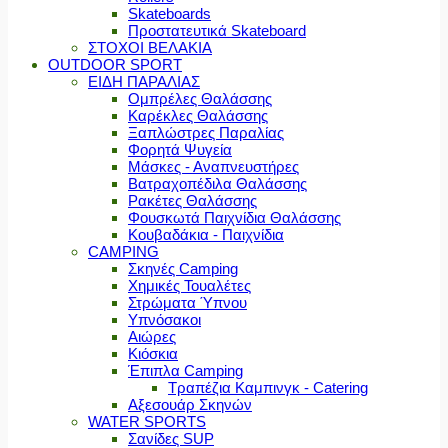
Skateboards
Προστατευτικά Skateboard
ΣΤΟΧΟΙ ΒΕΛΑΚΙΑ
OUTDOOR SPORT
ΕΙΔΗ ΠΑΡΑΛΙΑΣ
Ομπρέλες Θαλάσσης
Καρέκλες Θαλάσσης
Ξαπλώστρες Παραλίας
Φορητά Ψυγεία
Μάσκες - Αναπνευστήρες
Βατραχοπέδιλα Θαλάσσης
Ρακέτες Θαλάσσης
Φουσκωτά Παιχνίδια Θαλάσσης
Κουβαδάκια - Παιχνίδια
CAMPING
Σκηνές Camping
Χημικές Τουαλέτες
Στρώματα Ύπνου
Υπνόσακοι
Αιώρες
Κιόσκια
Έπιπλα Camping
Τραπέζια Καμπινγκ - Catering
Αξεσουάρ Σκηνών
WATER SPORTS
Σανίδες SUP