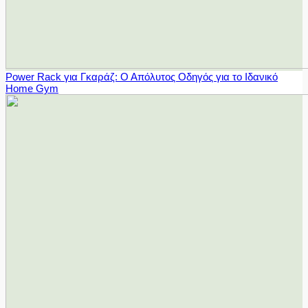
Power Rack για Γκαράζ: Ο Απόλυτος Οδηγός για το Ιδανικό
Home Gym