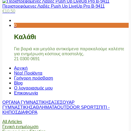
Περιστρεφόμενες Λαβές Push Up LiveUp Pro Β-9411
€
10.50
0
Καλάθι
Για βαριά και μεγάλα αντικείμενα παρακαλούμε καλέστε
για ενημέρωση κόστους αποστολής.
21 0300 0691
Αρχική
Νέα! Προϊόντα
Γρήγορη πρόσβαση
Blog
Ο λογαριασμός μου
Επικοινωνία
ΟΡΓΑΝΑ ΓΥΜΝΑΣΤΙΚΗΣ
ΑΞΕΣΟΥΑΡ
ΓΥΜΝΑΣΤΙΚΗΣ
ΑΘΛΗΜΑΤΑ
OUTDOOR SPORT
ΣΠΙΤΙ -
ΚΗΠΟΣ
ΔΙΑΦΟΡΑ
All Articles
Γενική ενημέρωση