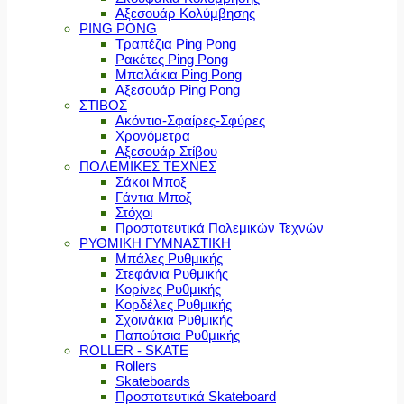
Αξεσουάρ Κολύμβησης
PING PONG
Τραπέζια Ping Pong
Ρακέτες Ping Pong
Μπαλάκια Ping Pong
Αξεσουάρ Ping Pong
ΣΤΙΒΟΣ
Ακόντια-Σφαίρες-Σφύρες
Χρονόμετρα
Αξεσουάρ Στίβου
ΠΟΛΕΜΙΚΕΣ ΤΕΧΝΕΣ
Σάκοι Μποξ
Γάντια Μποξ
Στόχοι
Προστατευτικά Πολεμικών Τεχνών
ΡΥΘΜΙΚΗ ΓΥΜΝΑΣΤΙΚΗ
Μπάλες Ρυθμικής
Στεφάνια Ρυθμικής
Κορίνες Ρυθμικής
Κορδέλες Ρυθμικής
Σχοινάκια Ρυθμικής
Παπούτσια Ρυθμικής
ROLLER - SKATE
Rollers
Skateboards
Προστατευτικά Skateboard