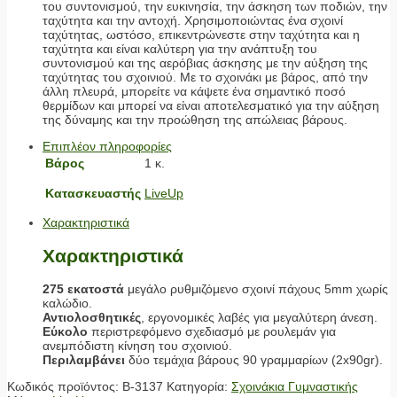
του συντονισμού, την ευκινησία, την άσκηση των ποδιών, την
ταχύτητα και την αντοχή. Χρησιμοποιώντας ένα σχοινί
ταχύτητας, ωστόσο, επικεντρώνεστε στην ταχύτητα και η
ταχύτητα και είναι καλύτερη για την ανάπτυξη του
συντονισμού και της αερόβιας άσκησης με την αύξηση της
ταχύτητας του σχοινιού. Με το σχοινάκι με βάρος, από την
άλλη πλευρά, μπορείτε να κάψετε ένα σημαντικό ποσό
θερμίδων και μπορεί να είναι αποτελεσματικό για την αύξηση
της δύναμης και την προώθηση της απώλειας βάρους.
Επιπλέον πληροφορίες
Βάρος
1 κ.
Κατασκευαστής
LiveUp
Χαρακτηριστικά
Χαρακτηριστικά
275 εκατοστά
μεγάλο ρυθμιζόμενο σχοινί πάχους 5mm χωρίς
καλώδιο.
Αντιολοσθητικές
, εργονομικές λαβές για μεγαλύτερη άνεση.
Εύκολο
περιστρεφόμενο σχεδιασμό με ρουλεμάν για
ανεμπόδιστη κίνηση του σχοινιού.
Περιλαμβάνει
δύο τεμάχια βάρους 90 γραμμαρίων (2x90gr).
Κωδικός προϊόντος:
Β-3137
Κατηγορία:
Σχοινάκια Γυμναστικής