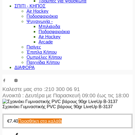
Τρόμπες για Φουσκωτά
ΣΠΙΤΙ - ΚΗΠΟΣ
Air Hockey
Ποδοσφαιράκια
Ψυχαγωγία -
Μπιλιάρδα
Ποδοσφαιράκια
Air Hockey
Arcade
Πισίνες
Έπιπλα Κήπου
Ομπρέλες Κήπου
Παιχνίδια Κήπου
ΔΙΑΦΟΡΑ
Καλεστε μας στο
:210 300 06 91
Ανοικτά : Δευτέρα με Παρασκευή 09:00 έως τις 18:00
Σχοινάκι Γυμναστικής PVC βάρους 90gr LiveUp Β-3137
€
7.40
Προσθήκη στο καλάθι