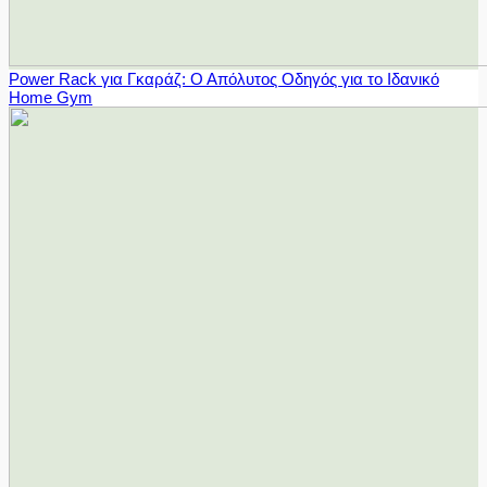
Power Rack για Γκαράζ: Ο Απόλυτος Οδηγός για το Ιδανικό
Home Gym