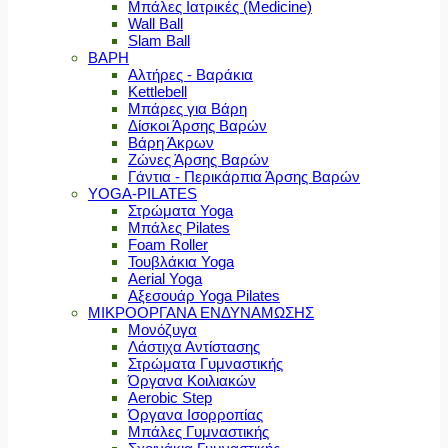
Μπάλες Ιατρικές (Medicine)
Wall Ball
Slam Ball
ΒΑΡΗ
Αλτήρες - Βαράκια
Kettlebell
Μπάρες για Βάρη
Δίσκοι Άρσης Βαρών
Βάρη Άκρων
Ζώνες Άρσης Βαρών
Γάντια - Περικάρπια Άρσης Βαρών
YOGA-PILATES
Στρώματα Yoga
Μπάλες Pilates
Foam Roller
Τουβλάκια Yoga
Aerial Yoga
Αξεσουάρ Yoga Pilates
ΜΙΚΡΟΟΡΓΑΝΑ ΕΝΔΥΝΑΜΩΣΗΣ
Μονόζυγα
Λάστιχα Αντίστασης
Στρώματα Γυμναστικής
Όργανα Κοιλιακών
Aerobic Step
Όργανα Ισορροπίας
Μπάλες Γυμναστικής