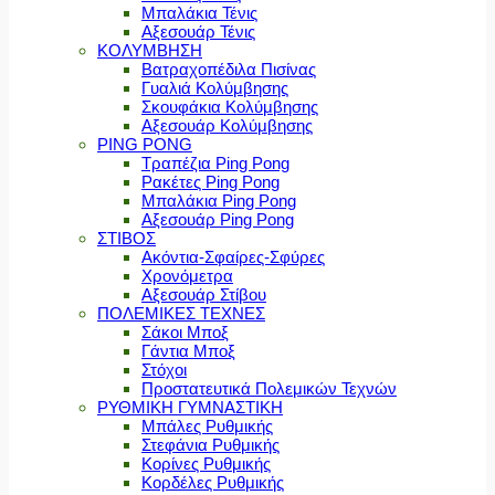
Μπαλάκια Τένις
Αξεσουάρ Τένις
ΚΟΛΥΜΒΗΣΗ
Βατραχοπέδιλα Πισίνας
Γυαλιά Κολύμβησης
Σκουφάκια Κολύμβησης
Αξεσουάρ Κολύμβησης
PING PONG
Τραπέζια Ping Pong
Ρακέτες Ping Pong
Μπαλάκια Ping Pong
Αξεσουάρ Ping Pong
ΣΤΙΒΟΣ
Ακόντια-Σφαίρες-Σφύρες
Χρονόμετρα
Αξεσουάρ Στίβου
ΠΟΛΕΜΙΚΕΣ ΤΕΧΝΕΣ
Σάκοι Μποξ
Γάντια Μποξ
Στόχοι
Προστατευτικά Πολεμικών Τεχνών
ΡΥΘΜΙΚΗ ΓΥΜΝΑΣΤΙΚΗ
Μπάλες Ρυθμικής
Στεφάνια Ρυθμικής
Κορίνες Ρυθμικής
Κορδέλες Ρυθμικής