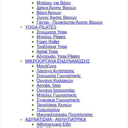
Μπάρες για Βάρη
Δίσκοι Άρσης Βαρών
Βάρη Άκρων
Ζώνες Άρσης Βαρών
Γάντια - Περικάρπια Άρσης Βαρών
YOGA-PILATES
Στρώματα Yoga
Μπάλες Pilates
Foam Roller
Τουβλάκια Yoga
Aerial Yoga
Αξεσουάρ Yoga Pilates
ΜΙΚΡΟΟΡΓΑΝΑ ΕΝΔΥΝΑΜΩΣΗΣ
Μονόζυγα
Λάστιχα Αντίστασης
Στρώματα Γυμναστικής
Όργανα Κοιλιακών
Aerobic Step
Όργανα Ισορροπίας
Μπάλες Γυμναστικής
Σχοινάκια Γυμναστικής
Ταναλάκια Χεριών
Τραμπολίνο
Μικροαξεσουάρ Προπόνησης
ΑΔΥΝΑΤΙΣΜΑ - ΑΘΛΗΤΙΑΤΡΙΚΑ
Αθλητιατρικά Είδη