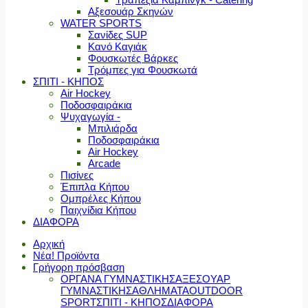
Αξεσουάρ Σκηνών
WATER SPORTS
Σανίδες SUP
Κανό Καγιάκ
Φουσκωτές Βάρκες
Τρόμπες για Φουσκωτά
ΣΠΙΤΙ - ΚΗΠΟΣ
Air Hockey
Ποδοσφαιράκια
Ψυχαγωγία -
Μπιλιάρδα
Ποδοσφαιράκια
Air Hockey
Arcade
Πισίνες
Έπιπλα Κήπου
Ομπρέλες Κήπου
Παιχνίδια Κήπου
ΔΙΑΦΟΡΑ
Αρχική
Νέα! Προϊόντα
Γρήγορη πρόσβαση
ΟΡΓΑΝΑ ΓΥΜΝΑΣΤΙΚΗΣ
ΑΞΕΣΟΥΑΡ
ΓΥΜΝΑΣΤΙΚΗΣ
ΑΘΛΗΜΑΤΑ
OUTDOOR
SPORT
ΣΠΙΤΙ - ΚΗΠΟΣ
ΔΙΑΦΟΡΑ