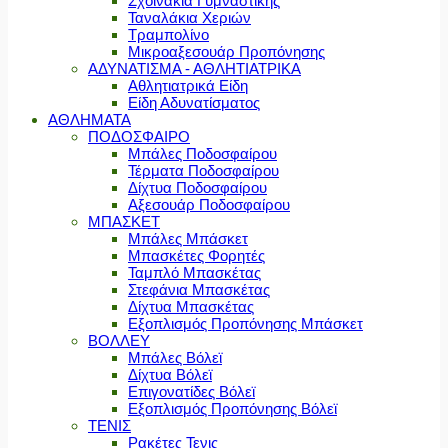
Σχοινάκια Γυμναστικής
Ταναλάκια Χεριών
Τραμπολίνο
Μικροαξεσουάρ Προπόνησης
ΑΔΥΝΑΤΙΣΜΑ - ΑΘΛΗΤΙΑΤΡΙΚΑ
Αθλητιατρικά Είδη
Είδη Αδυνατίσματος
ΑΘΛΗΜΑΤΑ
ΠΟΔΟΣΦΑΙΡΟ
Μπάλες Ποδοσφαίρου
Τέρματα Ποδοσφαίρου
Δίχτυα Ποδοσφαίρου
Αξεσουάρ Ποδοσφαίρου
ΜΠΑΣΚΕΤ
Μπάλες Μπάσκετ
Μπασκέτες Φορητές
Ταμπλό Μπασκέτας
Στεφάνια Μπασκέτας
Δίχτυα Μπασκέτας
Εξοπλισμός Προπόνησης Μπάσκετ
ΒΟΛΛΕΥ
Μπάλες Βόλεϊ
Δίχτυα Βόλεϊ
Επιγονατίδες Βόλεϊ
Εξοπλισμός Προπόνησης Βόλεϊ
ΤΕΝΙΣ
Ρακέτες Τενις