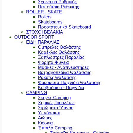
Σχοινάκια Ρυθμικής
Παπούτσια Ρυθμικής
ROLLER - SKATE
Rollers
Skateboards
Προστατευτικά Skateboard
ΣΤΟΧΟΙ ΒΕΛΑΚΙΑ
OUTDOOR SPORT
ΕΙΔΗ ΠΑΡΑΛΙΑΣ
Ομπρέλες Θαλάσσης
Καρέκλες Θαλάσσης
Ξαπλώστρες Παραλίας
Φορητά Ψυγεία
Μάσκες - Αναπνευστήρες
Βατραχοπέδιλα Θαλάσσης
Ρακέτες Θαλάσσης
Φουσκωτά Παιχνίδια Θαλάσσης
Κουβαδάκια - Παιχνίδια
CAMPING
Σκηνές Camping
Χημικές Τουαλέτες
Στρώματα Ύπνου
Υπνόσακοι
Αιώρες
Κιόσκια
Έπιπλα Camping
Τραπέζια Καμπινγκ - Catering