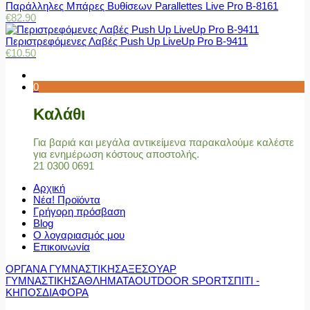
Παράλληλες Μπάρες Βυθίσεων Parallettes Live Pro Β-8161
€
82.90
Περιστρεφόμενες Λαβές Push Up LiveUp Pro Β-9411
€
10.50
0
Καλάθι
Για βαριά και μεγάλα αντικείμενα παρακαλούμε καλέστε
για ενημέρωση κόστους αποστολής.
21 0300 0691
Αρχική
Νέα! Προϊόντα
Γρήγορη πρόσβαση
Blog
Ο λογαριασμός μου
Επικοινωνία
ΟΡΓΑΝΑ ΓΥΜΝΑΣΤΙΚΗΣ
ΑΞΕΣΟΥΑΡ
ΓΥΜΝΑΣΤΙΚΗΣ
ΑΘΛΗΜΑΤΑ
OUTDOOR SPORT
ΣΠΙΤΙ -
ΚΗΠΟΣ
ΔΙΑΦΟΡΑ