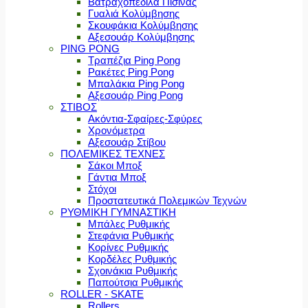
Βατραχοπέδιλα Πισίνας
Γυαλιά Κολύμβησης
Σκουφάκια Κολύμβησης
Αξεσουάρ Κολύμβησης
PING PONG
Τραπέζια Ping Pong
Ρακέτες Ping Pong
Μπαλάκια Ping Pong
Αξεσουάρ Ping Pong
ΣΤΙΒΟΣ
Ακόντια-Σφαίρες-Σφύρες
Χρονόμετρα
Αξεσουάρ Στίβου
ΠΟΛΕΜΙΚΕΣ ΤΕΧΝΕΣ
Σάκοι Μποξ
Γάντια Μποξ
Στόχοι
Προστατευτικά Πολεμικών Τεχνών
ΡΥΘΜΙΚΗ ΓΥΜΝΑΣΤΙΚΗ
Μπάλες Ρυθμικής
Στεφάνια Ρυθμικής
Κορίνες Ρυθμικής
Κορδέλες Ρυθμικής
Σχοινάκια Ρυθμικής
Παπούτσια Ρυθμικής
ROLLER - SKATE
Rollers