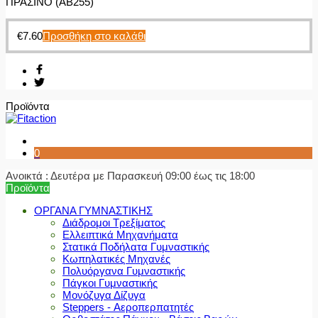
ΠΡΑΣΙΝΟ (AB255)
€
7.60
Προσθήκη στο καλάθι
Προϊόντα
0
Ανοικτά : Δευτέρα με Παρασκευή 09:00 έως τις 18:00
Προϊόντα
ΟΡΓΑΝΑ ΓΥΜΝΑΣΤΙΚΗΣ
Διάδρομοι Τρεξίματος
Ελλειπτικά Μηχανήματα
Στατικά Ποδήλατα Γυμναστικής
Κωπηλατικές Μηχανές
Πολυόργανα Γυμναστικής
Πάγκοι Γυμναστικής
Μονόζυγα Δίζυγα
Steppers - Αεροπερπατητές