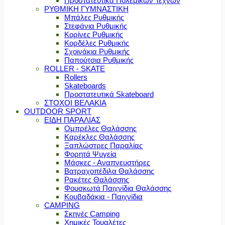
Προστατευτικά Πολεμικών Τεχνών
ΡΥΘΜΙΚΗ ΓΥΜΝΑΣΤΙΚΗ
Μπάλες Ρυθμικής
Στεφάνια Ρυθμικής
Κορίνες Ρυθμικής
Κορδέλες Ρυθμικής
Σχοινάκια Ρυθμικής
Παπούτσια Ρυθμικής
ROLLER - SKATE
Rollers
Skateboards
Προστατευτικά Skateboard
ΣΤΟΧΟΙ ΒΕΛΑΚΙΑ
OUTDOOR SPORT
ΕΙΔΗ ΠΑΡΑΛΙΑΣ
Ομπρέλες Θαλάσσης
Καρέκλες Θαλάσσης
Ξαπλώστρες Παραλίας
Φορητά Ψυγεία
Μάσκες - Αναπνευστήρες
Βατραχοπέδιλα Θαλάσσης
Ρακέτες Θαλάσσης
Φουσκωτά Παιχνίδια Θαλάσσης
Κουβαδάκια - Παιχνίδια
CAMPING
Σκηνές Camping
Χημικές Τουαλέτες