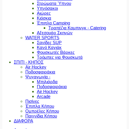
Στρώματα Ύπνου
Υπνόσακοι
Αιώρες
Κιόσκια
Έπιπλα Camping
Τραπέζια Καμπινγκ - Catering
Αξεσουάρ Σκηνών
WATER SPORTS
Σανίδες SUP
Κανό Καγιάκ
Φουσκωτές Βάρκες
Τρόμπες για Φουσκωτά
ΣΠΙΤΙ - ΚΗΠΟΣ
Air Hockey
Ποδοσφαιράκια
Ψυχαγωγία -
Μπιλιάρδα
Ποδοσφαιράκια
Air Hockey
Arcade
Πισίνες
Έπιπλα Κήπου
Ομπρέλες Κήπου
Παιχνίδια Κήπου
ΔΙΑΦΟΡΑ