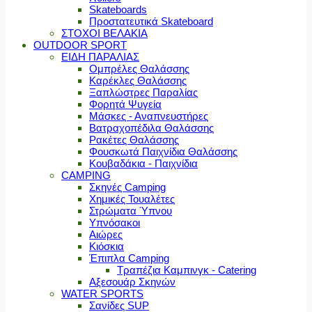
Skateboards
Προστατευτικά Skateboard
ΣΤΟΧΟΙ ΒΕΛΑΚΙΑ
OUTDOOR SPORT
ΕΙΔΗ ΠΑΡΑΛΙΑΣ
Ομπρέλες Θαλάσσης
Καρέκλες Θαλάσσης
Ξαπλώστρες Παραλίας
Φορητά Ψυγεία
Μάσκες - Αναπνευστήρες
Βατραχοπέδιλα Θαλάσσης
Ρακέτες Θαλάσσης
Φουσκωτά Παιχνίδια Θαλάσσης
Κουβαδάκια - Παιχνίδια
CAMPING
Σκηνές Camping
Χημικές Τουαλέτες
Στρώματα Ύπνου
Υπνόσακοι
Αιώρες
Κιόσκια
Έπιπλα Camping
Τραπέζια Καμπινγκ - Catering
Αξεσουάρ Σκηνών
WATER SPORTS
Σανίδες SUP