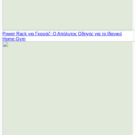
Power Rack για Γκαράζ: Ο Απόλυτος Οδηγός για το Ιδανικό
Home Gym