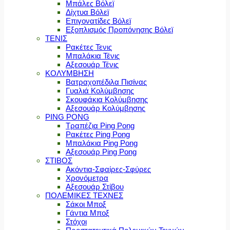
Μπάλες Βόλεϊ
Δίχτυα Βόλεϊ
Επιγονατίδες Βόλεϊ
Εξοπλισμός Προπόνησης Βόλεϊ
ΤΕΝΙΣ
Ρακέτες Τενις
Μπαλάκια Τένις
Αξεσουάρ Τένις
ΚΟΛΥΜΒΗΣΗ
Βατραχοπέδιλα Πισίνας
Γυαλιά Κολύμβησης
Σκουφάκια Κολύμβησης
Αξεσουάρ Κολύμβησης
PING PONG
Τραπέζια Ping Pong
Ρακέτες Ping Pong
Μπαλάκια Ping Pong
Αξεσουάρ Ping Pong
ΣΤΙΒΟΣ
Ακόντια-Σφαίρες-Σφύρες
Χρονόμετρα
Αξεσουάρ Στίβου
ΠΟΛΕΜΙΚΕΣ ΤΕΧΝΕΣ
Σάκοι Μποξ
Γάντια Μποξ
Στόχοι