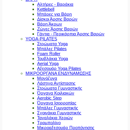
Αλτήρες - Βαράκια
Kettlebell
Μπάρες για Βάρη
Δίσκοι Άρσης Βαρών
Βάρη Άκρων
Ζώνες Άρσης Βαρών
Γάντια - Περικάρπια Άρσης Βαρών
YOGA-PILATES
Στρώματα Yoga
Μπάλες Pilates
Foam Roller
Τουβλάκια Yoga
Aerial Yoga
Αξεσουάρ Yoga Pilates
ΜΙΚΡΟΟΡΓΑΝΑ ΕΝΔΥΝΑΜΩΣΗΣ
Μονόζυγα
Λάστιχα Αντίστασης
Στρώματα Γυμναστικής
Όργανα Κοιλιακών
Aerobic Step
Όργανα Ισορροπίας
Μπάλες Γυμναστικής
Σχοινάκια Γυμναστικής
Ταναλάκια Χεριών
Τραμπολίνο
Μικροαξεσουάρ Προπόνησης