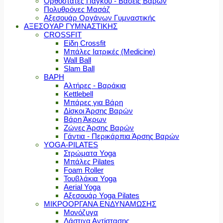
Ορθοστάτες Πάγκου - Βάσεις Βαρών
Πολυθρόνες Μασάζ
Αξεσουάρ Οργάνων Γυμναστικής
ΑΞΕΣΟΥΑΡ ΓΥΜΝΑΣΤΙΚΗΣ
CROSSFIT
Είδη Crossfit
Μπάλες Ιατρικές (Medicine)
Wall Ball
Slam Ball
ΒΑΡΗ
Αλτήρες - Βαράκια
Kettlebell
Μπάρες για Βάρη
Δίσκοι Άρσης Βαρών
Βάρη Άκρων
Ζώνες Άρσης Βαρών
Γάντια - Περικάρπια Άρσης Βαρών
YOGA-PILATES
Στρώματα Yoga
Μπάλες Pilates
Foam Roller
Τουβλάκια Yoga
Aerial Yoga
Αξεσουάρ Yoga Pilates
ΜΙΚΡΟΟΡΓΑΝΑ ΕΝΔΥΝΑΜΩΣΗΣ
Μονόζυγα
Λάστιχα Αντίστασης