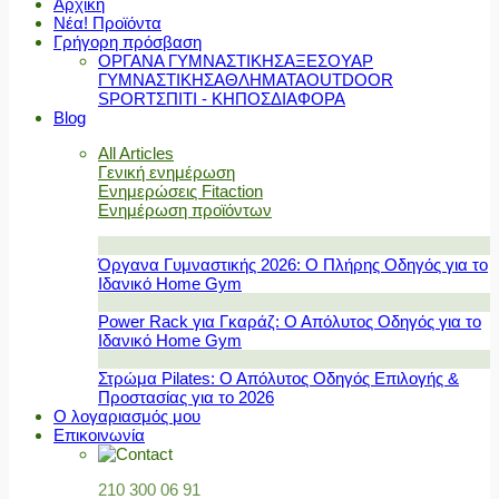
Αρχική
Νέα! Προϊόντα
Γρήγορη πρόσβαση
ΟΡΓΑΝΑ ΓΥΜΝΑΣΤΙΚΗΣ
ΑΞΕΣΟΥΑΡ
ΓΥΜΝΑΣΤΙΚΗΣ
ΑΘΛΗΜΑΤΑ
OUTDOOR
SPORT
ΣΠΙΤΙ - ΚΗΠΟΣ
ΔΙΑΦΟΡΑ
Blog
All Articles
Γενική ενημέρωση
Ενημερώσεις Fitaction
Ενημέρωση προϊόντων
Όργανα Γυμναστικής 2026: Ο Πλήρης Οδηγός για το
Ιδανικό Home Gym
Power Rack για Γκαράζ: Ο Απόλυτος Οδηγός για το
Ιδανικό Home Gym
Στρώμα Pilates: Ο Απόλυτος Οδηγός Επιλογής &
Προστασίας για το 2026
Ο λογαριασμός μου
Επικοινωνία
210 300 06 91