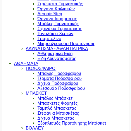
Στρώματα Γυμναστικής
Όργανα Κοιλιακών
Aerobic Step
Όργανα Ισορροπίας
Μπάλες Γυμναστικής
Σχοινάκια Γυμναστικής
Ταναλάκια Χεριών
Τραμπολίνο
Μικροαξεσουάρ Προπόνησης
ΑΔΥΝΑΤΙΣΜΑ - ΑΘΛΗΤΙΑΤΡΙΚΑ
Αθλητιατρικά Είδη
Είδη Αδυνατίσματος
ΑΘΛΗΜΑΤΑ
ΠΟΔΟΣΦΑΙΡΟ
Μπάλες Ποδοσφαίρου
Τέρματα Ποδοσφαίρου
Δίχτυα Ποδοσφαίρου
Αξεσουάρ Ποδοσφαίρου
ΜΠΑΣΚΕΤ
Μπάλες Μπάσκετ
Μπασκέτες Φορητές
Ταμπλό Μπασκέτας
Στεφάνια Μπασκέτας
Δίχτυα Μπασκέτας
Εξοπλισμός Προπόνησης Μπάσκετ
ΒΟΛΛΕΥ