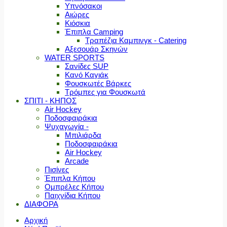
Υπνόσακοι
Αιώρες
Κιόσκια
Έπιπλα Camping
Τραπέζια Καμπινγκ - Catering
Αξεσουάρ Σκηνών
WATER SPORTS
Σανίδες SUP
Κανό Καγιάκ
Φουσκωτές Βάρκες
Τρόμπες για Φουσκωτά
ΣΠΙΤΙ - ΚΗΠΟΣ
Air Hockey
Ποδοσφαιράκια
Ψυχαγωγία -
Μπιλιάρδα
Ποδοσφαιράκια
Air Hockey
Arcade
Πισίνες
Έπιπλα Κήπου
Ομπρέλες Κήπου
Παιχνίδια Κήπου
ΔΙΑΦΟΡΑ
Αρχική