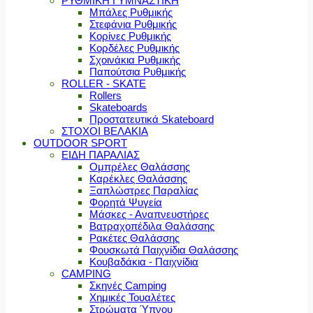
ΡΥΘΜΙΚΗ ΓΥΜΝΑΣΤΙΚΗ
Μπάλες Ρυθμικής
Στεφάνια Ρυθμικής
Κορίνες Ρυθμικής
Κορδέλες Ρυθμικής
Σχοινάκια Ρυθμικής
Παπούτσια Ρυθμικής
ROLLER - SKATE
Rollers
Skateboards
Προστατευτικά Skateboard
ΣΤΟΧΟΙ ΒΕΛΑΚΙΑ
OUTDOOR SPORT
ΕΙΔΗ ΠΑΡΑΛΙΑΣ
Ομπρέλες Θαλάσσης
Καρέκλες Θαλάσσης
Ξαπλώστρες Παραλίας
Φορητά Ψυγεία
Μάσκες - Αναπνευστήρες
Βατραχοπέδιλα Θαλάσσης
Ρακέτες Θαλάσσης
Φουσκωτά Παιχνίδια Θαλάσσης
Κουβαδάκια - Παιχνίδια
CAMPING
Σκηνές Camping
Χημικές Τουαλέτες
Στρώματα Ύπνου