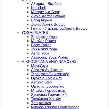
Αλτήρες - Βαράκια
Kettlebell
Μπάρες για Βάρη
Δίσκοι Άρσης Βαρών
Βάρη Άκρων
Ζώνες Άρσης Βαρών
Γάντια - Περικάρπια Άρσης Βαρών
YOGA-PILATES
Στρώματα Yoga
Μπάλες Pilates
Foam Roller
Τουβλάκια Yoga
Aerial Yoga
Αξεσουάρ Yoga Pilates
ΜΙΚΡΟΟΡΓΑΝΑ ΕΝΔΥΝΑΜΩΣΗΣ
Μονόζυγα
Λάστιχα Αντίστασης
Στρώματα Γυμναστικής
Όργανα Κοιλιακών
Aerobic Step
Όργανα Ισορροπίας
Μπάλες Γυμναστικής
Σχοινάκια Γυμναστικής
Ταναλάκια Χεριών
Τραμπολίνο
Μικροαξεσουάρ Προπόνησης