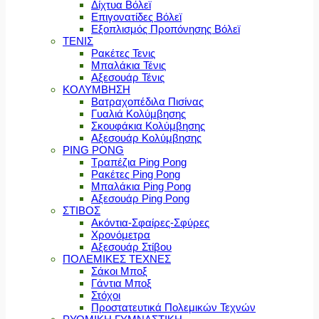
Δίχτυα Βόλεϊ
Επιγονατίδες Βόλεϊ
Εξοπλισμός Προπόνησης Βόλεϊ
ΤΕΝΙΣ
Ρακέτες Τενις
Μπαλάκια Τένις
Αξεσουάρ Τένις
ΚΟΛΥΜΒΗΣΗ
Βατραχοπέδιλα Πισίνας
Γυαλιά Κολύμβησης
Σκουφάκια Κολύμβησης
Αξεσουάρ Κολύμβησης
PING PONG
Τραπέζια Ping Pong
Ρακέτες Ping Pong
Μπαλάκια Ping Pong
Αξεσουάρ Ping Pong
ΣΤΙΒΟΣ
Ακόντια-Σφαίρες-Σφύρες
Χρονόμετρα
Αξεσουάρ Στίβου
ΠΟΛΕΜΙΚΕΣ ΤΕΧΝΕΣ
Σάκοι Μποξ
Γάντια Μποξ
Στόχοι
Προστατευτικά Πολεμικών Τεχνών