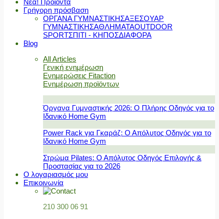
Νέα! Προϊόντα
Γρήγορη πρόσβαση
ΟΡΓΑΝΑ ΓΥΜΝΑΣΤΙΚΗΣ
ΑΞΕΣΟΥΑΡ
ΓΥΜΝΑΣΤΙΚΗΣ
ΑΘΛΗΜΑΤΑ
OUTDOOR
SPORT
ΣΠΙΤΙ - ΚΗΠΟΣ
ΔΙΑΦΟΡΑ
Blog
All Articles
Γενική ενημέρωση
Ενημερώσεις Fitaction
Ενημέρωση προϊόντων
Όργανα Γυμναστικής 2026: Ο Πλήρης Οδηγός για το
Ιδανικό Home Gym
Power Rack για Γκαράζ: Ο Απόλυτος Οδηγός για το
Ιδανικό Home Gym
Στρώμα Pilates: Ο Απόλυτος Οδηγός Επιλογής &
Προστασίας για το 2026
Ο λογαριασμός μου
Επικοινωνία
210 300 06 91