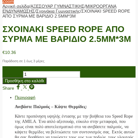
Zoom
Αρχική σελίδα
/
ΑΞΕΣΟΥΑΡ ΓΥΜΝΑΣΤΙΚΗΣ
/
ΜΙΚΡΟΟΡΓΑΝΑ
ΕΝΔΥΝΑΜΩΣΗΣ
/
Σχοινάκια Γυμναστικής
/
ΣΧΟΙΝΑΚΙ SPEED ROPE
ΑΠΟ ΣΥΡΜΑ ΜΕ ΒΑΡΙΔΙΟ 2.5ΜΜ*3M
ΣΧΟΙΝΑΚΙ SPEED ROPE ΑΠΟ
ΣΥΡΜΑ ΜΕ ΒΑΡΙΔΙΟ 2.5ΜΜ*3M
€
10.36
Παράδοση σε 1 έως 3 μέρες
ΣΧΟΙΝΑΚΙ SPEED ROPE ΑΠΟ ΣΥΡΜΑ ΜΕ ΒΑΡΙΔΙΟ 2.5ΜΜ*3M
ποσότητα
Προσθήκη στο καλάθι
Share
Περιγραφή
Ανεβάστε Παλμούς – Κάψτε Θερμίδες:
Κάντε προπόνηση υψηλής έντασης με την βοήθεια του Speed Rope
της AMILA. Ένα απλό αξεσουάρ, εύκολο στην μεταφορά, που
όμως είναι πολύ αποτελεσματικό στο να ανεβάσετε παλμούς, να
κάψετε θερμίδες να βελτιώσετε τον συντονισμός σας. Εκτός αυτών
θα σας βοηθήσει να τονώσετε τους μυς των ποδιών, τους γλουτούς,