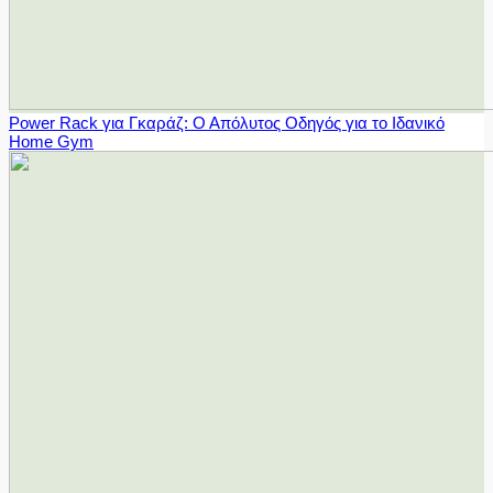
Power Rack για Γκαράζ: Ο Απόλυτος Οδηγός για το Ιδανικό
Home Gym