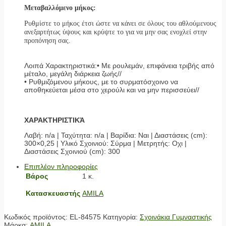
Μεταβαλλόμενο μήκος:
Ρυθμίστε το μήκος έτσι ώστε να κάνει σε όλους του αθλούμενους
ανεξαρτήτως ύψους και κρύψτε το για να μην σας ενοχλεί στην
προπόνηση σας.
Λοιπά Χαρακτηριστικά:• Με ρουλεμάν, επιφάνεια τριβής από
μέταλο, μεγάλη διάρκεια ζωής//
• Ρυθμιζόμενου μήκους, με το συρματόσχοινο να
αποθηκεύεται μέσα στο χερούλι και να μην περισσεύει//
ΧΑΡΑΚΤΗΡΙΣΤΙΚΆ
Λαβή: n/a | Ταχύτητα: n/a | Βαρίδια: Ναι | Διαστάσεις (cm):
300×0,25 | Υλικό Σχοινιού: Σύρμα | Μετρητής: Οχι |
Διαστάσεις Σχοινιού (cm): 300
Επιπλέον πληροφορίες
Βάρος
1 κ.
Κατασκευαστής
AMILA
Κωδικός προϊόντος:
EL-84575
Κατηγορία:
Σχοινάκια Γυμναστικής
Μάρκα:
AMILA