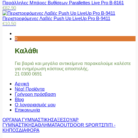
Παράλληλες Μπάρες Βυθίσεων Parallettes Live Pro Β-8161
€
82.90
Περιστρεφόμενες Λαβές Push Up LiveUp Pro Β-9411
€
10.50
0
Καλάθι
Για βαριά και μεγάλα αντικείμενα παρακαλούμε καλέστε
για ενημέρωση κόστους αποστολής.
21 0300 0691
Αρχική
Νέα! Προϊόντα
Γρήγορη πρόσβαση
Blog
Ο λογαριασμός μου
Επικοινωνία
ΟΡΓΑΝΑ ΓΥΜΝΑΣΤΙΚΗΣ
ΑΞΕΣΟΥΑΡ
ΓΥΜΝΑΣΤΙΚΗΣ
ΑΘΛΗΜΑΤΑ
OUTDOOR SPORT
ΣΠΙΤΙ -
ΚΗΠΟΣ
ΔΙΑΦΟΡΑ