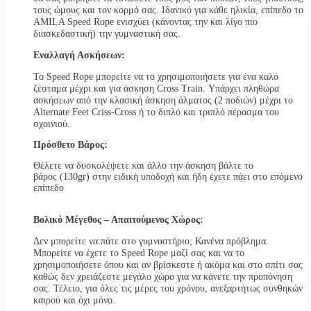
τους ώμους και τον κορμό σας. Ιδανικό για κάθε ηλικία, επίπεδο το
AMILA Speed Rope ενισχύει (κάνοντας την και λίγο πιο
διασκεδαστική) την γυμναστική σας.
Εναλλαγή Ασκήσεων:
Το Speed Rope μπορείτε να το χρησιμοποιήσετε για ένα καλό
ζέσταμα μέχρι και για άσκηση Cross Train. Υπάρχει πληθώρα
ασκήσεων από την κλασική άσκηση άλματος (2 ποδιών) μέχρι το
Alternate Feet Criss-Cross ή το διπλό και τριπλό πέρασμα του
σχοινιού.
Πρόσθετο Βάρος:
Θέλετε να δυσκολέψετε και άλλο την άσκηση βάλτε το
βάρος (130
gr
) στην ειδική υποδοχή και ήδη έχετε πάει στο επόμενο
επίπεδο
Βολικό Μέγεθος – Απαιτούμενος Χώρος:
Δεν μπορείτε να πάτε στο γυμναστήριο; Κανένα πρόβλημα.
Μπορείτε να έχετε το Speed Rope μαζί σας και να το
χρησιμοποιήσετε όπου και αν βρίσκεστε ή ακόμα και στο σπίτι σας
καθώς δεν χρειάζεστε μεγάλο χώρο για να κάνετε την προπόνηση
σας. Τέλειο, για όλες τις μέρες του χρόνου, ανεξαρτήτως συνθηκών
καιρού και όχι μόνο.