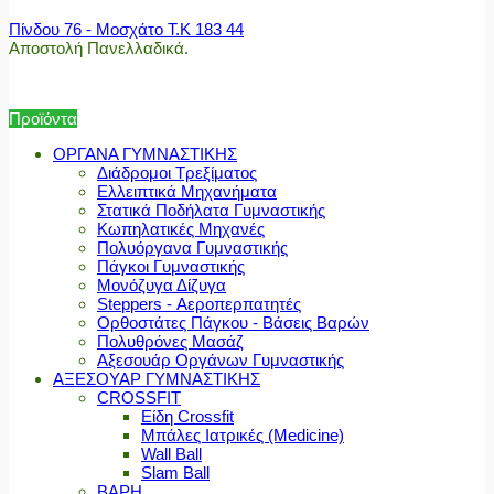
Πίνδου 76 - Μοσχάτο Τ.Κ 183 44
Αποστολή Πανελλαδικά.
Προϊόντα
ΟΡΓΑΝΑ ΓΥΜΝΑΣΤΙΚΗΣ
Διάδρομοι Τρεξίματος
Ελλειπτικά Μηχανήματα
Στατικά Ποδήλατα Γυμναστικής
Κωπηλατικές Μηχανές
Πολυόργανα Γυμναστικής
Πάγκοι Γυμναστικής
Μονόζυγα Δίζυγα
Steppers - Αεροπερπατητές
Ορθοστάτες Πάγκου - Βάσεις Βαρών
Πολυθρόνες Μασάζ
Αξεσουάρ Οργάνων Γυμναστικής
ΑΞΕΣΟΥΑΡ ΓΥΜΝΑΣΤΙΚΗΣ
CROSSFIT
Είδη Crossfit
Μπάλες Ιατρικές (Medicine)
Wall Ball
Slam Ball
ΒΑΡΗ