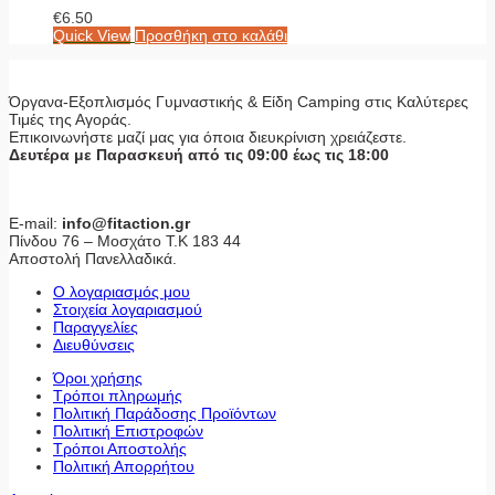
€
6.50
Quick View
Προσθήκη στο καλάθι
Όργανα-Εξοπλισμός Γυμναστικής & Είδη Camping στις Καλύτερες
Τιμές της Αγοράς.
Επικοινωνήστε μαζί μας για όποια διευκρίνιση χρειάζεστε.
Δευτέρα με Παρασκευή από τις 09:00 έως τις 18:00
E-mail:
info@fitaction.gr
Πίνδου 76 – Μοσχάτο Τ.Κ 183 44
Αποστολή Πανελλαδικά.
Ο λογαριασμός μου
Στοιχεία λογαριασμού
Παραγγελίες
Διευθύνσεις
Όροι χρήσης
Τρόποι πληρωμής
Πολιτική Παράδοσης Προϊόντων
Πολιτική Επιστροφών
Τρόποι Αποστολής
Πολιτική Απορρήτου