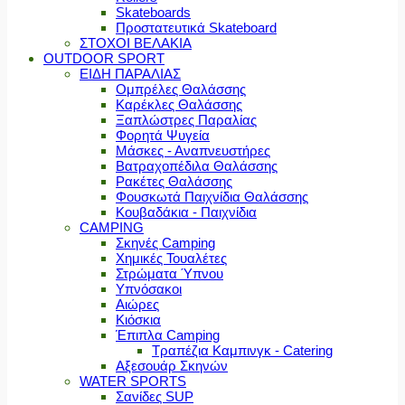
Skateboards
Προστατευτικά Skateboard
ΣΤΟΧΟΙ ΒΕΛΑΚΙΑ
OUTDOOR SPORT
ΕΙΔΗ ΠΑΡΑΛΙΑΣ
Ομπρέλες Θαλάσσης
Καρέκλες Θαλάσσης
Ξαπλώστρες Παραλίας
Φορητά Ψυγεία
Μάσκες - Αναπνευστήρες
Βατραχοπέδιλα Θαλάσσης
Ρακέτες Θαλάσσης
Φουσκωτά Παιχνίδια Θαλάσσης
Κουβαδάκια - Παιχνίδια
CAMPING
Σκηνές Camping
Χημικές Τουαλέτες
Στρώματα Ύπνου
Υπνόσακοι
Αιώρες
Κιόσκια
Έπιπλα Camping
Τραπέζια Καμπινγκ - Catering
Αξεσουάρ Σκηνών
WATER SPORTS
Σανίδες SUP