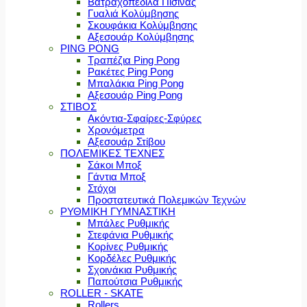
Βατραχοπέδιλα Πισίνας
Γυαλιά Κολύμβησης
Σκουφάκια Κολύμβησης
Αξεσουάρ Κολύμβησης
PING PONG
Τραπέζια Ping Pong
Ρακέτες Ping Pong
Μπαλάκια Ping Pong
Αξεσουάρ Ping Pong
ΣΤΙΒΟΣ
Ακόντια-Σφαίρες-Σφύρες
Χρονόμετρα
Αξεσουάρ Στίβου
ΠΟΛΕΜΙΚΕΣ ΤΕΧΝΕΣ
Σάκοι Μποξ
Γάντια Μποξ
Στόχοι
Προστατευτικά Πολεμικών Τεχνών
ΡΥΘΜΙΚΗ ΓΥΜΝΑΣΤΙΚΗ
Μπάλες Ρυθμικής
Στεφάνια Ρυθμικής
Κορίνες Ρυθμικής
Κορδέλες Ρυθμικής
Σχοινάκια Ρυθμικής
Παπούτσια Ρυθμικής
ROLLER - SKATE
Rollers