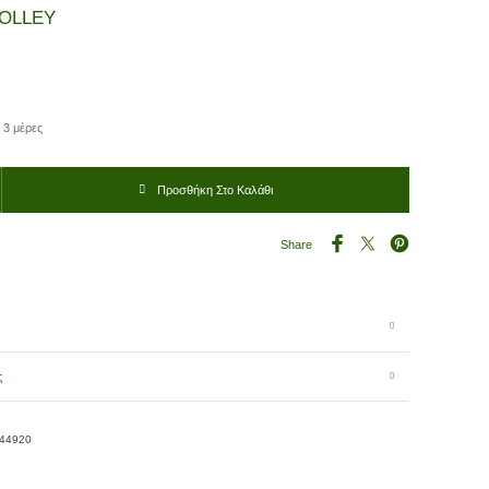
VOLLEY
 3 μέρες
οσότητα
Προσθήκη Στο Καλάθι
Share
ς
-44920