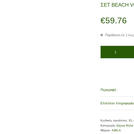
ΣΕΤ BEACH 
€
59.76
Παράδοση σε 1 έως
ΣΕΤ BEACH VOLLEY π
Περιγραφή
Επιπλέον πληροφορίε
Κωδικός προϊόντος:
EL
Κατηγορία:
Δίχτυα Βόλεϊ
Μάρκα:
AMILA