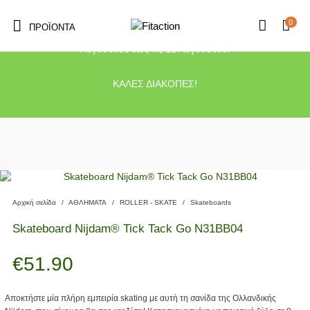
0
ΠΡΟΪΌΝΤΑ
Το κατάστημα μας θα παραμείνει κλειστό λόγω διακοπών από τις 10
Αυγούστου έως τις 21 Αυγούστου.
ΚΑΛΕΣ ΔΙΑΚΟΠΕΣ!
Αρχική σελίδα
/
ΑΘΛΗΜΑΤΑ
/
ROLLER - SKATE
/
Skateboards
Skateboard Nijdam® Tick Tack Go N31BB04
€
51.90
Αποκτήστε μία πλήρη εμπειρία skating με αυτή τη σανίδα της Ολλανδικής