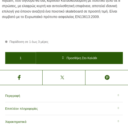
Nijdam, που σίγουρα θα σας κερδίσει! Κατασκευασμένη με ποιοτικό ξύλο σε 8
στρώσεις, με ελαφρώς κυρτή και αντιολισθητική επιφάνεια, αποτελεί ιδανική
επιλογή για όποιον αναζητά ένα ποιοτικό skateboard σε προσιτή τιμή. Είναι
συμβατό με το Ευρωπαϊκό πρότυπο ασφαλείας EN13613:2009.
Παράδοση σε 1 έως 3 μέρες
Skateboard Nijdam® Tick Tack Go N31BB04 ποσότητα
Προσθήκη Στο Καλάθι
Περιγραφή
Επιπλέον πληροφορίες
Χαρακτηριστικά