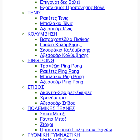
Επιγονατίδες Βόλεϊ
Εξοπλισμός Προπόνησης Βόλεϊ
ΤΕΝΙΣ
Ρακέτες Τενις
Μπαλάκια Τένις
Αξεσουάρ Τένις
ΚΟΛΥΜΒΗΣΗ
Βατραχοπέδιλα Πισίνας
Γυαλιά Κολύμβησης
Σκουφάκια Κολύμβησης
Αξεσουάρ Κολύμβησης
PING PONG
Τραπέζια Ping Pong
Ρακέτες Ping Pong
Μπαλάκια Ping Pong
Αξεσουάρ Ping Pong
ΣΤΙΒΟΣ
Ακόντια-Σφαίρες-Σφύρες
Χρονόμετρα
Αξεσουάρ Στίβου
ΠΟΛΕΜΙΚΕΣ ΤΕΧΝΕΣ
Σάκοι Μποξ
Γάντια Μποξ
Στόχοι
Προστατευτικά Πολεμικών Τεχνών
ΡΥΘΜΙΚΗ ΓΥΜΝΑΣΤΙΚΗ