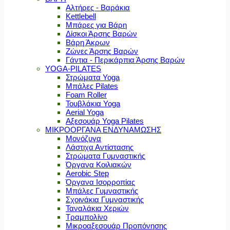
Αλτήρες - Βαράκια
Kettlebell
Μπάρες για Βάρη
Δίσκοι Άρσης Βαρών
Βάρη Άκρων
Ζώνες Άρσης Βαρών
Γάντια - Περικάρπια Άρσης Βαρών
YOGA-PILATES
Στρώματα Yoga
Μπάλες Pilates
Foam Roller
Τουβλάκια Yoga
Aerial Yoga
Αξεσουάρ Yoga Pilates
ΜΙΚΡΟΟΡΓΑΝΑ ΕΝΔΥΝΑΜΩΣΗΣ
Μονόζυγα
Λάστιχα Αντίστασης
Στρώματα Γυμναστικής
Όργανα Κοιλιακών
Aerobic Step
Όργανα Ισορροπίας
Μπάλες Γυμναστικής
Σχοινάκια Γυμναστικής
Ταναλάκια Χεριών
Τραμπολίνο
Μικροαξεσουάρ Προπόνησης