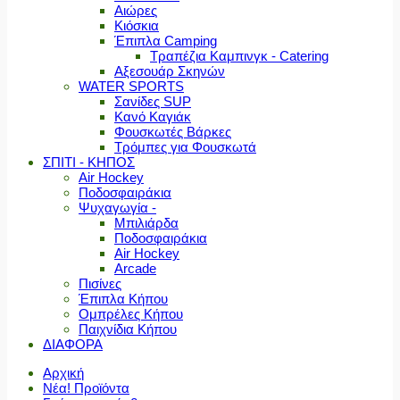
Αιώρες
Κιόσκια
Έπιπλα Camping
Τραπέζια Καμπινγκ - Catering
Αξεσουάρ Σκηνών
WATER SPORTS
Σανίδες SUP
Κανό Καγιάκ
Φουσκωτές Βάρκες
Τρόμπες για Φουσκωτά
ΣΠΙΤΙ - ΚΗΠΟΣ
Air Hockey
Ποδοσφαιράκια
Ψυχαγωγία -
Μπιλιάρδα
Ποδοσφαιράκια
Air Hockey
Arcade
Πισίνες
Έπιπλα Κήπου
Ομπρέλες Κήπου
Παιχνίδια Κήπου
ΔΙΑΦΟΡΑ
Αρχική
Νέα! Προϊόντα