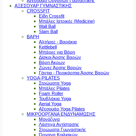
Αξεσουάρ Οργάνων Γυμναστικής
ΑΞΕΣΟΥΑΡ ΓΥΜΝΑΣΤΙΚΗΣ
CROSSFIT
Είδη Crossfit
Μπάλες Ιατρικές (Medicine)
Wall Ball
Slam Ball
ΒΑΡΗ
Αλτήρες - Βαράκια
Kettlebell
Μπάρες για Βάρη
Δίσκοι Άρσης Βαρών
Βάρη Άκρων
Ζώνες Άρσης Βαρών
Γάντια - Περικάρπια Άρσης Βαρών
YOGA-PILATES
Στρώματα Yoga
Μπάλες Pilates
Foam Roller
Τουβλάκια Yoga
Aerial Yoga
Αξεσουάρ Yoga Pilates
ΜΙΚΡΟΟΡΓΑΝΑ ΕΝΔΥΝΑΜΩΣΗΣ
Μονόζυγα
Λάστιχα Αντίστασης
Στρώματα Γυμναστικής
Όργανα Κοιλιακών