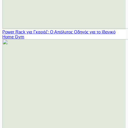
Power Rack για Γκαράζ: Ο Απόλυτος Οδηγός για το Ιδανικό
Home Gym