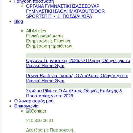
Γρήγορη πρόσβαση
ΟΡΓΑΝΑ ΓΥΜΝΑΣΤΙΚΗΣ
ΑΞΕΣΟΥΑΡ
ΓΥΜΝΑΣΤΙΚΗΣ
ΑΘΛΗΜΑΤΑ
OUTDOOR
SPORT
ΣΠΙΤΙ - ΚΗΠΟΣ
ΔΙΑΦΟΡΑ
Blog
All Articles
Γενική ενημέρωση
Ενημερώσεις Fitaction
Ενημέρωση προϊόντων
Όργανα Γυμναστικής 2026: Ο Πλήρης Οδηγός για το
Ιδανικό Home Gym
Power Rack για Γκαράζ: Ο Απόλυτος Οδηγός για το
Ιδανικό Home Gym
Στρώμα Pilates: Ο Απόλυτος Οδηγός Επιλογής &
Προστασίας για το 2026
Ο λογαριασμός μου
Επικοινωνία
210 300 06 91
Δευτέρα με Παρασκευή,