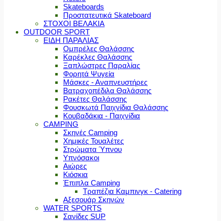
Skateboards
Προστατευτικά Skateboard
ΣΤΟΧΟΙ ΒΕΛΑΚΙΑ
OUTDOOR SPORT
ΕΙΔΗ ΠΑΡΑΛΙΑΣ
Ομπρέλες Θαλάσσης
Καρέκλες Θαλάσσης
Ξαπλώστρες Παραλίας
Φορητά Ψυγεία
Μάσκες - Αναπνευστήρες
Βατραχοπέδιλα Θαλάσσης
Ρακέτες Θαλάσσης
Φουσκωτά Παιχνίδια Θαλάσσης
Κουβαδάκια - Παιχνίδια
CAMPING
Σκηνές Camping
Χημικές Τουαλέτες
Στρώματα Ύπνου
Υπνόσακοι
Αιώρες
Κιόσκια
Έπιπλα Camping
Τραπέζια Καμπινγκ - Catering
Αξεσουάρ Σκηνών
WATER SPORTS
Σανίδες SUP