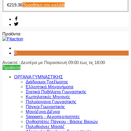
€
219.36
Προσθήκη στο καλάθι
Προϊόντα
0
Ανοικτά : Δευτέρα με Παρασκευή 09:00 έως τις 18:00
Προϊόντα
ΟΡΓΑΝΑ ΓΥΜΝΑΣΤΙΚΗΣ
Διάδρομοι Τρεξίματος
Ελλειπτικά Μηχανήματα
Στατικά Ποδήλατα Γυμναστικής
Κωπηλατικές Μηχανές
Πολυόργανα Γυμναστικής
Πάγκοι Γυμναστικής
Μονόζυγα Δίζυγα
Steppers - Αεροπερπατητές
Ορθοστάτες Πάγκου - Βάσεις Βαρών
Πολυθρόνες Μασάζ