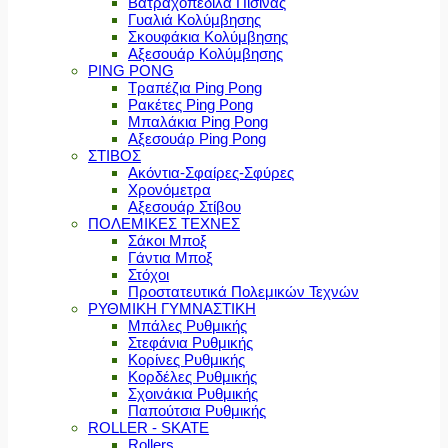
Βατραχοπέδιλα Πισίνας
Γυαλιά Κολύμβησης
Σκουφάκια Κολύμβησης
Αξεσουάρ Κολύμβησης
PING PONG
Τραπέζια Ping Pong
Ρακέτες Ping Pong
Μπαλάκια Ping Pong
Αξεσουάρ Ping Pong
ΣΤΙΒΟΣ
Ακόντια-Σφαίρες-Σφύρες
Χρονόμετρα
Αξεσουάρ Στίβου
ΠΟΛΕΜΙΚΕΣ ΤΕΧΝΕΣ
Σάκοι Μποξ
Γάντια Μποξ
Στόχοι
Προστατευτικά Πολεμικών Τεχνών
ΡΥΘΜΙΚΗ ΓΥΜΝΑΣΤΙΚΗ
Μπάλες Ρυθμικής
Στεφάνια Ρυθμικής
Κορίνες Ρυθμικής
Κορδέλες Ρυθμικής
Σχοινάκια Ρυθμικής
Παπούτσια Ρυθμικής
ROLLER - SKATE
Rollers