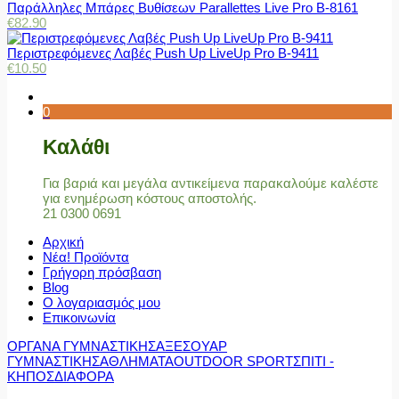
Παράλληλες Μπάρες Βυθίσεων Parallettes Live Pro Β-8161
€
82.90
Περιστρεφόμενες Λαβές Push Up LiveUp Pro Β-9411
€
10.50
0
Καλάθι
Για βαριά και μεγάλα αντικείμενα παρακαλούμε καλέστε
για ενημέρωση κόστους αποστολής.
21 0300 0691
Αρχική
Νέα! Προϊόντα
Γρήγορη πρόσβαση
Blog
Ο λογαριασμός μου
Επικοινωνία
ΟΡΓΑΝΑ ΓΥΜΝΑΣΤΙΚΗΣ
ΑΞΕΣΟΥΑΡ
ΓΥΜΝΑΣΤΙΚΗΣ
ΑΘΛΗΜΑΤΑ
OUTDOOR SPORT
ΣΠΙΤΙ -
ΚΗΠΟΣ
ΔΙΑΦΟΡΑ