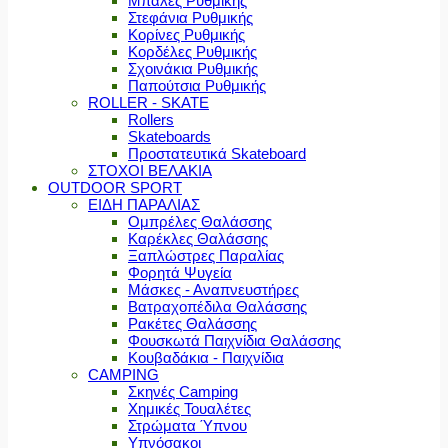
Μπάλες Ρυθμικής
Στεφάνια Ρυθμικής
Κορίνες Ρυθμικής
Κορδέλες Ρυθμικής
Σχοινάκια Ρυθμικής
Παπούτσια Ρυθμικής
ROLLER - SKATE
Rollers
Skateboards
Προστατευτικά Skateboard
ΣΤΟΧΟΙ ΒΕΛΑΚΙΑ
OUTDOOR SPORT
ΕΙΔΗ ΠΑΡΑΛΙΑΣ
Ομπρέλες Θαλάσσης
Καρέκλες Θαλάσσης
Ξαπλώστρες Παραλίας
Φορητά Ψυγεία
Μάσκες - Αναπνευστήρες
Βατραχοπέδιλα Θαλάσσης
Ρακέτες Θαλάσσης
Φουσκωτά Παιχνίδια Θαλάσσης
Κουβαδάκια - Παιχνίδια
CAMPING
Σκηνές Camping
Χημικές Τουαλέτες
Στρώματα Ύπνου
Υπνόσακοι