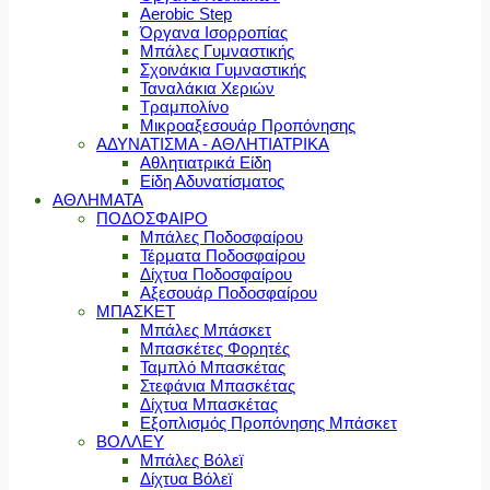
Aerobic Step
Όργανα Ισορροπίας
Μπάλες Γυμναστικής
Σχοινάκια Γυμναστικής
Ταναλάκια Χεριών
Τραμπολίνο
Μικροαξεσουάρ Προπόνησης
ΑΔΥΝΑΤΙΣΜΑ - ΑΘΛΗΤΙΑΤΡΙΚΑ
Αθλητιατρικά Είδη
Είδη Αδυνατίσματος
ΑΘΛΗΜΑΤΑ
ΠΟΔΟΣΦΑΙΡΟ
Μπάλες Ποδοσφαίρου
Τέρματα Ποδοσφαίρου
Δίχτυα Ποδοσφαίρου
Αξεσουάρ Ποδοσφαίρου
ΜΠΑΣΚΕΤ
Μπάλες Μπάσκετ
Μπασκέτες Φορητές
Ταμπλό Μπασκέτας
Στεφάνια Μπασκέτας
Δίχτυα Μπασκέτας
Εξοπλισμός Προπόνησης Μπάσκετ
ΒΟΛΛΕΥ
Μπάλες Βόλεϊ
Δίχτυα Βόλεϊ