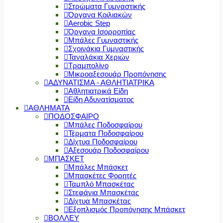
Στρώματα Γυμναστικής
Όργανα Κοιλιακών
Aerobic Step
Όργανα Ισορροπίας
Μπάλες Γυμναστικής
Σχοινάκια Γυμναστικής
Ταναλάκια Χεριών
Τραμπολίνο
Μικροαξεσουάρ Προπόνησης
ΑΔΥΝΑΤΙΣΜΑ - ΑΘΛΗΤΙΑΤΡΙΚΑ
Αθλητιατρικά Είδη
Είδη Αδυνατίσματος
ΑΘΛΗΜΑΤΑ
ΠΟΔΟΣΦΑΙΡΟ
Μπάλες Ποδοσφαίρου
Τέρματα Ποδοσφαίρου
Δίχτυα Ποδοσφαίρου
Αξεσουάρ Ποδοσφαίρου
ΜΠΑΣΚΕΤ
Μπάλες Μπάσκετ
Μπασκέτες Φορητές
Ταμπλό Μπασκέτας
Στεφάνια Μπασκέτας
Δίχτυα Μπασκέτας
Εξοπλισμός Προπόνησης Μπάσκετ
ΒΟΛΛΕΥ