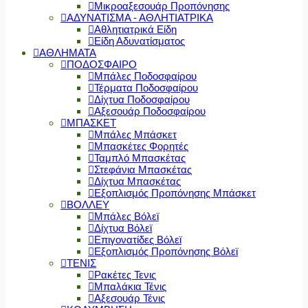
Μικροαξεσουάρ Προπόνησης
ΑΔΥΝΑΤΙΣΜΑ - ΑΘΛΗΤΙΑΤΡΙΚΑ
Αθλητιατρικά Είδη
Είδη Αδυνατίσματος
ΑΘΛΗΜΑΤΑ
ΠΟΔΟΣΦΑΙΡΟ
Μπάλες Ποδοσφαίρου
Τέρματα Ποδοσφαίρου
Δίχτυα Ποδοσφαίρου
Αξεσουάρ Ποδοσφαίρου
ΜΠΑΣΚΕΤ
Μπάλες Μπάσκετ
Μπασκέτες Φορητές
Ταμπλό Μπασκέτας
Στεφάνια Μπασκέτας
Δίχτυα Μπασκέτας
Εξοπλισμός Προπόνησης Μπάσκετ
ΒΟΛΛΕΥ
Μπάλες Βόλεϊ
Δίχτυα Βόλεϊ
Επιγονατίδες Βόλεϊ
Εξοπλισμός Προπόνησης Βόλεϊ
ΤΕΝΙΣ
Ρακέτες Τενις
Μπαλάκια Τένις
Αξεσουάρ Τένις