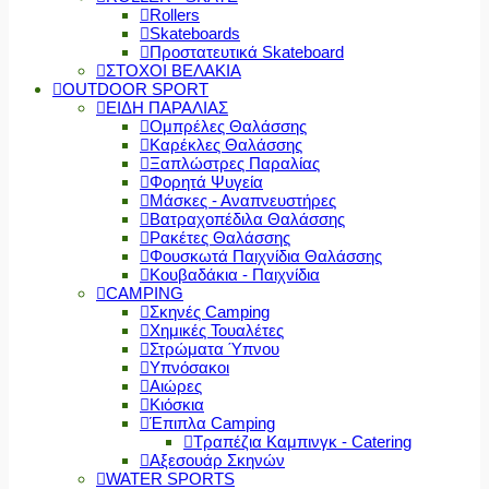
Rollers
Skateboards
Προστατευτικά Skateboard
ΣΤΟΧΟΙ ΒΕΛΑΚΙΑ
OUTDOOR SPORT
ΕΙΔΗ ΠΑΡΑΛΙΑΣ
Ομπρέλες Θαλάσσης
Καρέκλες Θαλάσσης
Ξαπλώστρες Παραλίας
Φορητά Ψυγεία
Μάσκες - Αναπνευστήρες
Βατραχοπέδιλα Θαλάσσης
Ρακέτες Θαλάσσης
Φουσκωτά Παιχνίδια Θαλάσσης
Κουβαδάκια - Παιχνίδια
CAMPING
Σκηνές Camping
Χημικές Τουαλέτες
Στρώματα Ύπνου
Υπνόσακοι
Αιώρες
Κιόσκια
Έπιπλα Camping
Τραπέζια Καμπινγκ - Catering
Αξεσουάρ Σκηνών
WATER SPORTS