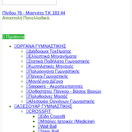
Πίνδου 76 - Μοσχάτο Τ.Κ 183 44
Αποστολή Πανελλαδικά.
Προϊόντα
ΟΡΓΑΝΑ ΓΥΜΝΑΣΤΙΚΗΣ
Διάδρομοι Τρεξίματος
Ελλειπτικά Μηχανήματα
Στατικά Ποδήλατα Γυμναστικής
Κωπηλατικές Μηχανές
Πολυόργανα Γυμναστικής
Πάγκοι Γυμναστικής
Μονόζυγα Δίζυγα
Steppers - Αεροπερπατητές
Ορθοστάτες Πάγκου - Βάσεις Βαρών
Πολυθρόνες Μασάζ
Αξεσουάρ Οργάνων Γυμναστικής
ΑΞΕΣΟΥΑΡ ΓΥΜΝΑΣΤΙΚΗΣ
CROSSFIT
Είδη Crossfit
Μπάλες Ιατρικές (Medicine)
Wall Ball
Slam Ball