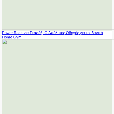
Power Rack για Γκαράζ: Ο Απόλυτος Οδηγός για το Ιδανικό
Home Gym