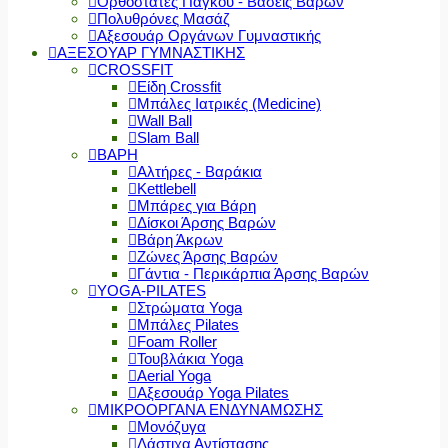
Ορθοστάτες Πάγκου - Βάσεις Βαρών
Πολυθρόνες Μασάζ
Αξεσουάρ Οργάνων Γυμναστικής
ΑΞΕΣΟΥΑΡ ΓΥΜΝΑΣΤΙΚΗΣ
CROSSFIT
Είδη Crossfit
Μπάλες Ιατρικές (Medicine)
Wall Ball
Slam Ball
ΒΑΡΗ
Αλτήρες - Βαράκια
Kettlebell
Μπάρες για Βάρη
Δίσκοι Άρσης Βαρών
Βάρη Άκρων
Ζώνες Άρσης Βαρών
Γάντια - Περικάρπια Άρσης Βαρών
YOGA-PILATES
Στρώματα Yoga
Μπάλες Pilates
Foam Roller
Τουβλάκια Yoga
Aerial Yoga
Αξεσουάρ Yoga Pilates
ΜΙΚΡΟΟΡΓΑΝΑ ΕΝΔΥΝΑΜΩΣΗΣ
Μονόζυγα
Λάστιχα Αντίστασης