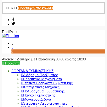
€
137.66
Προσθήκη στο καλάθι
Προϊόντα
0
Ανοικτά : Δευτέρα με Παρασκευή 09:00 έως τις 18:00
Προϊόντα
ΟΡΓΑΝΑ ΓΥΜΝΑΣΤΙΚΗΣ
Διάδρομοι Τρεξίματος
Ελλειπτικά Μηχανήματα
Στατικά Ποδήλατα Γυμναστικής
Κωπηλατικές Μηχανές
Πολυόργανα Γυμναστικής
Πάγκοι Γυμναστικής
Μονόζυγα Δίζυγα
Steppers - Αεροπερπατητές