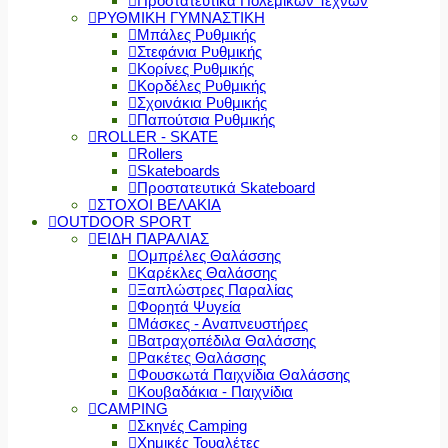
Προστατευτικά Πολεμικών Τεχνών
ΡΥΘΜΙΚΗ ΓΥΜΝΑΣΤΙΚΗ
Μπάλες Ρυθμικής
Στεφάνια Ρυθμικής
Κορίνες Ρυθμικής
Κορδέλες Ρυθμικής
Σχοινάκια Ρυθμικής
Παπούτσια Ρυθμικής
ROLLER - SKATE
Rollers
Skateboards
Προστατευτικά Skateboard
ΣΤΟΧΟΙ ΒΕΛΑΚΙΑ
OUTDOOR SPORT
ΕΙΔΗ ΠΑΡΑΛΙΑΣ
Ομπρέλες Θαλάσσης
Καρέκλες Θαλάσσης
Ξαπλώστρες Παραλίας
Φορητά Ψυγεία
Μάσκες - Αναπνευστήρες
Βατραχοπέδιλα Θαλάσσης
Ρακέτες Θαλάσσης
Φουσκωτά Παιχνίδια Θαλάσσης
Κουβαδάκια - Παιχνίδια
CAMPING
Σκηνές Camping
Χημικές Τουαλέτες