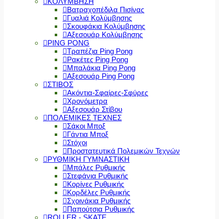
ΚΟΛΥΜΒΗΣΗ
Βατραχοπέδιλα Πισίνας
Γυαλιά Κολύμβησης
Σκουφάκια Κολύμβησης
Αξεσουάρ Κολύμβησης
PING PONG
Τραπέζια Ping Pong
Ρακέτες Ping Pong
Μπαλάκια Ping Pong
Αξεσουάρ Ping Pong
ΣΤΙΒΟΣ
Ακόντια-Σφαίρες-Σφύρες
Χρονόμετρα
Αξεσουάρ Στίβου
ΠΟΛΕΜΙΚΕΣ ΤΕΧΝΕΣ
Σάκοι Μποξ
Γάντια Μποξ
Στόχοι
Προστατευτικά Πολεμικών Τεχνών
ΡΥΘΜΙΚΗ ΓΥΜΝΑΣΤΙΚΗ
Μπάλες Ρυθμικής
Στεφάνια Ρυθμικής
Κορίνες Ρυθμικής
Κορδέλες Ρυθμικής
Σχοινάκια Ρυθμικής
Παπούτσια Ρυθμικής
ROLLER - SKATE