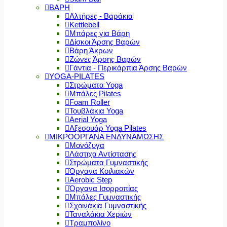
ΒΑΡΗ
Αλτήρες - Βαράκια
Kettlebell
Μπάρες για Βάρη
Δίσκοι Άρσης Βαρών
Βάρη Άκρων
Ζώνες Άρσης Βαρών
Γάντια - Περικάρπια Άρσης Βαρών
YOGA-PILATES
Στρώματα Yoga
Μπάλες Pilates
Foam Roller
Τουβλάκια Yoga
Aerial Yoga
Αξεσουάρ Yoga Pilates
ΜΙΚΡΟΟΡΓΑΝΑ ΕΝΔΥΝΑΜΩΣΗΣ
Μονόζυγα
Λάστιχα Αντίστασης
Στρώματα Γυμναστικής
Όργανα Κοιλιακών
Aerobic Step
Όργανα Ισορροπίας
Μπάλες Γυμναστικής
Σχοινάκια Γυμναστικής
Ταναλάκια Χεριών
Τραμπολίνο