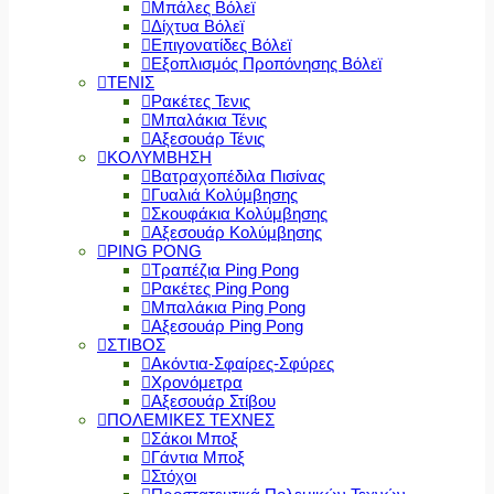
Μπάλες Βόλεϊ
Δίχτυα Βόλεϊ
Επιγονατίδες Βόλεϊ
Εξοπλισμός Προπόνησης Βόλεϊ
ΤΕΝΙΣ
Ρακέτες Τενις
Μπαλάκια Τένις
Αξεσουάρ Τένις
ΚΟΛΥΜΒΗΣΗ
Βατραχοπέδιλα Πισίνας
Γυαλιά Κολύμβησης
Σκουφάκια Κολύμβησης
Αξεσουάρ Κολύμβησης
PING PONG
Τραπέζια Ping Pong
Ρακέτες Ping Pong
Μπαλάκια Ping Pong
Αξεσουάρ Ping Pong
ΣΤΙΒΟΣ
Ακόντια-Σφαίρες-Σφύρες
Χρονόμετρα
Αξεσουάρ Στίβου
ΠΟΛΕΜΙΚΕΣ ΤΕΧΝΕΣ
Σάκοι Μποξ
Γάντια Μποξ
Στόχοι