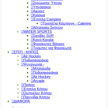
Στρώματα Ύπνου
Υπνόσακοι
Αιώρες
Κιόσκια
Έπιπλα Camping
Τραπέζια Καμπινγκ - Catering
Αξεσουάρ Σκηνών
WATER SPORTS
Σανίδες SUP
Κανό Καγιάκ
Φουσκωτές Βάρκες
Τρόμπες για Φουσκωτά
ΣΠΙΤΙ - ΚΗΠΟΣ
Air Hockey
Ποδοσφαιράκια
Ψυχαγωγία -
Μπιλιάρδα
Ποδοσφαιράκια
Air Hockey
Arcade
Πισίνες
Έπιπλα Κήπου
Ομπρέλες Κήπου
Παιχνίδια Κήπου
ΔΙΑΦΟΡΑ