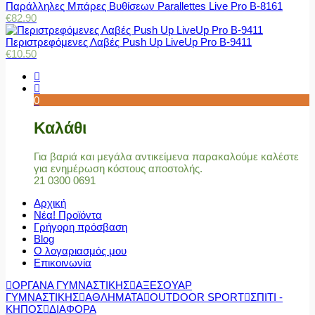
Παράλληλες Μπάρες Βυθίσεων Parallettes Live Pro Β-8161
€
82.90
Περιστρεφόμενες Λαβές Push Up LiveUp Pro Β-9411
€
10.50
0
Καλάθι
Για βαριά και μεγάλα αντικείμενα παρακαλούμε καλέστε
για ενημέρωση κόστους αποστολής.
21 0300 0691
Αρχική
Νέα! Προϊόντα
Γρήγορη πρόσβαση
Blog
Ο λογαριασμός μου
Επικοινωνία
ΟΡΓΑΝΑ ΓΥΜΝΑΣΤΙΚΗΣ
ΑΞΕΣΟΥΑΡ
ΓΥΜΝΑΣΤΙΚΗΣ
ΑΘΛΗΜΑΤΑ
OUTDOOR SPORT
ΣΠΙΤΙ -
ΚΗΠΟΣ
ΔΙΑΦΟΡΑ