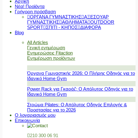
Αρχική
Νέα! Προϊόντα
Γρήγορη πρόσβαση
ΟΡΓΑΝΑ ΓΥΜΝΑΣΤΙΚΗΣ
ΑΞΕΣΟΥΑΡ
ΓΥΜΝΑΣΤΙΚΗΣ
ΑΘΛΗΜΑΤΑ
OUTDOOR
SPORT
ΣΠΙΤΙ - ΚΗΠΟΣ
ΔΙΑΦΟΡΑ
Blog
All Articles
Γενική ενημέρωση
Ενημερώσεις Fitaction
Ενημέρωση προϊόντων
Όργανα Γυμναστικής 2026: Ο Πλήρης Οδηγός για το
Ιδανικό Home Gym
Power Rack για Γκαράζ: Ο Απόλυτος Οδηγός για το
Ιδανικό Home Gym
Στρώμα Pilates: Ο Απόλυτος Οδηγός Επιλογής &
Προστασίας για το 2026
Ο λογαριασμός μου
Επικοινωνία
210 300 06 91