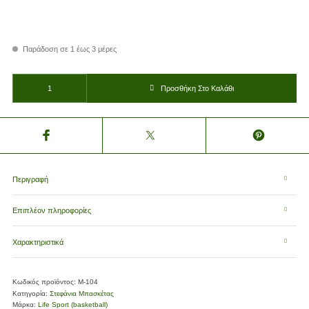
Παράδοση σε 1 έως 3 μέρες
Στεφάνι μπασκέτας Life Sport SB-R4/R5 Μ-104 ποσότητα
Προσθήκη Στο Καλάθι
Περιγραφή
Επιπλέον πληροφορίες
Χαρακτηριστικά
Κωδικός προϊόντος:
Μ-104
Κατηγορία:
Στεφάνια Μπασκέτας
Μάρκα:
Life Sport (basketball)