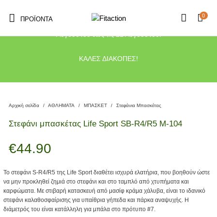
0
ΠΡΟΪΌΝΤΑ
Το κατάστημα μας θα παραμείνει κλειστό λόγω διακοπών από τις 10
Αυγούστου έως τις 21 Αυγούστου.
ΚΑΛΕΣ ΔΙΑΚΟΠΕΣ!
Αρχική σελίδα
/
ΑΘΛΗΜΑΤΑ
/
ΜΠΑΣΚΕΤ
/
Στεφάνια Μπασκέτας
Στεφάνι μπασκέτας Life Sport SB-R4/R5 Μ-104
€
44.90
Το στεφάνι S-R4/R5 της Life Sport διαθέτει ισχυρά ελατήρια, που βοηθούν ώστε
να μην προκληθεί ζημιά στο στεφάνι και στο ταμπλό από χτυπήματα και
καρφώματα. Με στιβαρή κατασκευή από μασίφ κράμα χάλυβα, είναι το ιδανικό
στεφάνι καλαθοσφαίρισης για υπαίθρια γήπεδα και πάρκα αναψυχής. Η
διάμετρός του είναι κατάλληλη για μπάλα στο πρότυπο #7.