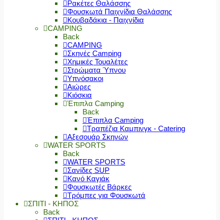
Ρακέτες Θαλάσσης
Φουσκωτά Παιχνίδια Θαλάσσης
Κουβαδάκια - Παιχνίδια
CAMPING
Back
CAMPING
Σκηνές Camping
Χημικές Τουαλέτες
Στρώματα Ύπνου
Υπνόσακοι
Αιώρες
Κιόσκια
Έπιπλα Camping
Back
Έπιπλα Camping
Τραπέζια Καμπινγκ - Catering
Αξεσουάρ Σκηνών
WATER SPORTS
Back
WATER SPORTS
Σανίδες SUP
Κανό Καγιάκ
Φουσκωτές Βάρκες
Τρόμπες για Φουσκωτά
ΣΠΙΤΙ - ΚΗΠΟΣ
Back