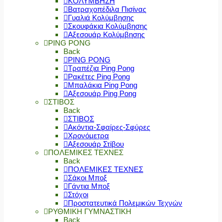
ΚΟΛΥΜΒΗΣΗ
Βατραχοπέδιλα Πισίνας
Γυαλιά Κολύμβησης
Σκουφάκια Κολύμβησης
Αξεσουάρ Κολύμβησης
PING PONG
Back
PING PONG
Τραπέζια Ping Pong
Ρακέτες Ping Pong
Μπαλάκια Ping Pong
Αξεσουάρ Ping Pong
ΣΤΙΒΟΣ
Back
ΣΤΙΒΟΣ
Ακόντια-Σφαίρες-Σφύρες
Χρονόμετρα
Αξεσουάρ Στίβου
ΠΟΛΕΜΙΚΕΣ ΤΕΧΝΕΣ
Back
ΠΟΛΕΜΙΚΕΣ ΤΕΧΝΕΣ
Σάκοι Μποξ
Γάντια Μποξ
Στόχοι
Προστατευτικά Πολεμικών Τεχνών
ΡΥΘΜΙΚΗ ΓΥΜΝΑΣΤΙΚΗ
Back