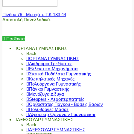
Πίνδου 76 - Μοσχάτο Τ.Κ 183 44
Αποστολή Πανελλαδικά.
Προϊόντα
ΟΡΓΑΝΑ ΓΥΜΝΑΣΤΙΚΗΣ
Back
ΟΡΓΑΝΑ ΓΥΜΝΑΣΤΙΚΗΣ
Διάδρομοι Τρεξίματος
Ελλειπτικά Μηχανήματα
Στατικά Ποδήλατα Γυμναστικής
Κωπηλατικές Μηχανές
Πολυόργανα Γυμναστικής
Πάγκοι Γυμναστικής
Μονόζυγα Δίζυγα
Steppers - Αεροπερπατητές
Ορθοστάτες Πάγκου - Βάσεις Βαρών
Πολυθρόνες Μασάζ
Αξεσουάρ Οργάνων Γυμναστικής
ΑΞΕΣΟΥΑΡ ΓΥΜΝΑΣΤΙΚΗΣ
Back
ΑΞΕΣΟΥΑΡ ΓΥΜΝΑΣΤΙΚΗΣ