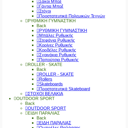
Σάκοι Μποξ
Γάντια Μποξ
Στόχοι
Προστατευτικά Πολεμικών Τεχνών
ΡΥΘΜΙΚΗ ΓΥΜΝΑΣΤΙΚΗ
Back
ΡΥΘΜΙΚΗ ΓΥΜΝΑΣΤΙΚΗ
Μπάλες Ρυθμικής
Στεφάνια Ρυθμικής
Κορίνες Ρυθμικής
Κορδέλες Ρυθμικής
Σχοινάκια Ρυθμικής
Παπούτσια Ρυθμικής
ROLLER - SKATE
Back
ROLLER - SKATE
Rollers
Skateboards
Προστατευτικά Skateboard
ΣΤΟΧΟΙ ΒΕΛΑΚΙΑ
OUTDOOR SPORT
Back
OUTDOOR SPORT
ΕΙΔΗ ΠΑΡΑΛΙΑΣ
Back
ΕΙΔΗ ΠΑΡΑΛΙΑΣ
Ομπρέλες Θαλάσσης