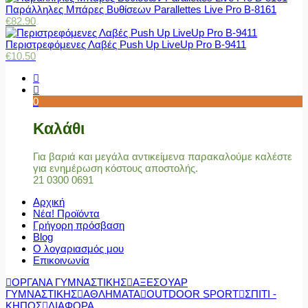
Παράλληλες Μπάρες Βυθίσεων Parallettes Live Pro Β-8161
€
82.90
Περιστρεφόμενες Λαβές Push Up LiveUp Pro Β-9411
€
10.50
0
Καλάθι
Για βαριά και μεγάλα αντικείμενα παρακαλούμε καλέστε
για ενημέρωση κόστους αποστολής.
21 0300 0691
Αρχική
Νέα! Προϊόντα
Γρήγορη πρόσβαση
Blog
Ο λογαριασμός μου
Επικοινωνία
ΟΡΓΑΝΑ ΓΥΜΝΑΣΤΙΚΗΣ
ΑΞΕΣΟΥΑΡ
ΓΥΜΝΑΣΤΙΚΗΣ
ΑΘΛΗΜΑΤΑ
OUTDOOR SPORT
ΣΠΙΤΙ -
ΚΗΠΟΣ
ΔΙΑΦΟΡΑ