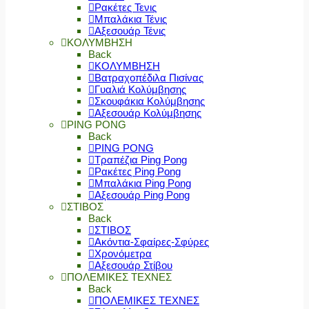
Ρακέτες Τενις
Μπαλάκια Τένις
Αξεσουάρ Τένις
ΚΟΛΥΜΒΗΣΗ
Back
ΚΟΛΥΜΒΗΣΗ
Βατραχοπέδιλα Πισίνας
Γυαλιά Κολύμβησης
Σκουφάκια Κολύμβησης
Αξεσουάρ Κολύμβησης
PING PONG
Back
PING PONG
Τραπέζια Ping Pong
Ρακέτες Ping Pong
Μπαλάκια Ping Pong
Αξεσουάρ Ping Pong
ΣΤΙΒΟΣ
Back
ΣΤΙΒΟΣ
Ακόντια-Σφαίρες-Σφύρες
Χρονόμετρα
Αξεσουάρ Στίβου
ΠΟΛΕΜΙΚΕΣ ΤΕΧΝΕΣ
Back
ΠΟΛΕΜΙΚΕΣ ΤΕΧΝΕΣ