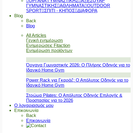
ΟΡΓΑΝΑ ΓΥΜΝΑΣΤΙΚΗΣ
ΑΞΕΣΟΥΑΡ
ΓΥΜΝΑΣΤΙΚΗΣ
ΑΘΛΗΜΑΤΑ
OUTDOOR
SPORT
ΣΠΙΤΙ - ΚΗΠΟΣ
ΔΙΑΦΟΡΑ
Blog
Back
Blog
All Articles
Γενική ενημέρωση
Ενημερώσεις Fitaction
Ενημέρωση προϊόντων
Όργανα Γυμναστικής 2026: Ο Πλήρης Οδηγός για το
Ιδανικό Home Gym
Power Rack για Γκαράζ: Ο Απόλυτος Οδηγός για το
Ιδανικό Home Gym
Στρώμα Pilates: Ο Απόλυτος Οδηγός Επιλογής &
Προστασίας για το 2026
Ο λογαριασμός μου
Επικοινωνία
Back
Επικοινωνία