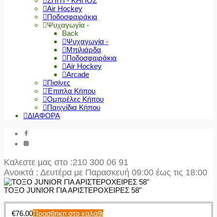
ΣΠΙΤΙ - ΚΗΠΟΣ
Air Hockey
Ποδοσφαιράκια
Ψυχαγωγία -
Back
Ψυχαγωγία -
Μπιλιάρδα
Ποδοσφαιράκια
Air Hockey
Arcade
Πισίνες
Έπιπλα Κήπου
Ομπρέλες Κήπου
Παιχνίδια Κήπου
ΔΙΑΦΟΡΑ
Καλεστε μας στο
:210 300 06 91
Ανοικτά : Δευτέρα με Παρασκευή 09:00 έως τις 18:00
ΤΟΞΟ JUNIOR ΓΙΑ ΑΡΙΣΤΕΡΟΧΕΙΡΕΣ 58"
€
76.00
Προσθήκη στο καλάθι