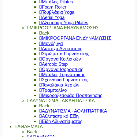
Μπάλες Pilates
Foam Roller
Τουβλάκια Yoga
Aerial Yoga
Αξεσουάρ Yoga Pilates
ΜΙΚΡΟΟΡΓΑΝΑ ΕΝΔΥΝΑΜΩΣΗΣ
Back
ΜΙΚΡΟΟΡΓΑΝΑ ΕΝΔΥΝΑΜΩΣΗΣ
Μονόζυγα
Λάστιχα Αντίστασης
Στρώματα Γυμναστικής
Όργανα Κοιλιακών
Aerobic Step
Όργανα Ισορροπίας
Μπάλες Γυμναστικής
Σχοινάκια Γυμναστικής
Ταναλάκια Χεριών
Τραμπολίνο
Μικροαξεσουάρ Προπόνησης
ΑΔΥΝΑΤΙΣΜΑ - ΑΘΛΗΤΙΑΤΡΙΚΑ
Back
ΑΔΥΝΑΤΙΣΜΑ - ΑΘΛΗΤΙΑΤΡΙΚΑ
Αθλητιατρικά Είδη
Είδη Αδυνατίσματος
ΑΘΛΗΜΑΤΑ
Back
ΑΘΛΗΜΑΤΑ