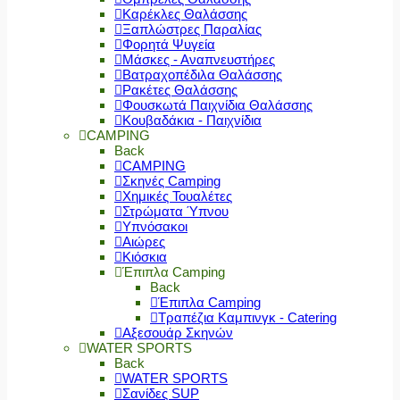
Καρέκλες Θαλάσσης
Ξαπλώστρες Παραλίας
Φορητά Ψυγεία
Μάσκες - Αναπνευστήρες
Βατραχοπέδιλα Θαλάσσης
Ρακέτες Θαλάσσης
Φουσκωτά Παιχνίδια Θαλάσσης
Κουβαδάκια - Παιχνίδια
CAMPING
Back
CAMPING
Σκηνές Camping
Χημικές Τουαλέτες
Στρώματα Ύπνου
Υπνόσακοι
Αιώρες
Κιόσκια
Έπιπλα Camping
Back
Έπιπλα Camping
Τραπέζια Καμπινγκ - Catering
Αξεσουάρ Σκηνών
WATER SPORTS
Back
WATER SPORTS
Σανίδες SUP