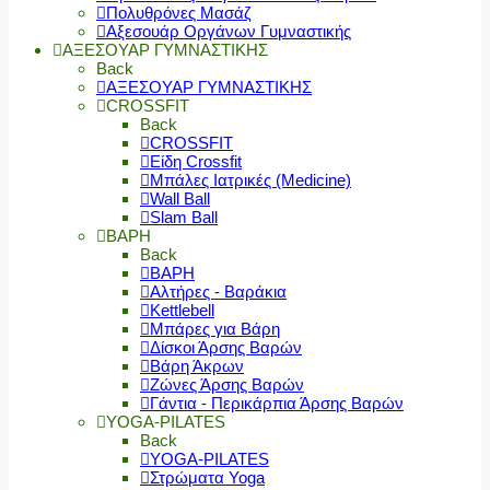
Πολυθρόνες Μασάζ
Αξεσουάρ Οργάνων Γυμναστικής
ΑΞΕΣΟΥΑΡ ΓΥΜΝΑΣΤΙΚΗΣ
Back
ΑΞΕΣΟΥΑΡ ΓΥΜΝΑΣΤΙΚΗΣ
CROSSFIT
Back
CROSSFIT
Είδη Crossfit
Μπάλες Ιατρικές (Medicine)
Wall Ball
Slam Ball
ΒΑΡΗ
Back
ΒΑΡΗ
Αλτήρες - Βαράκια
Kettlebell
Μπάρες για Βάρη
Δίσκοι Άρσης Βαρών
Βάρη Άκρων
Ζώνες Άρσης Βαρών
Γάντια - Περικάρπια Άρσης Βαρών
YOGA-PILATES
Back
YOGA-PILATES
Στρώματα Yoga