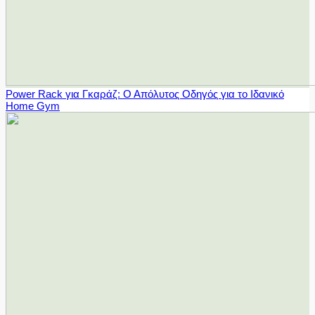
Power Rack για Γκαράζ: Ο Απόλυτος Οδηγός για το Ιδανικό
Home Gym