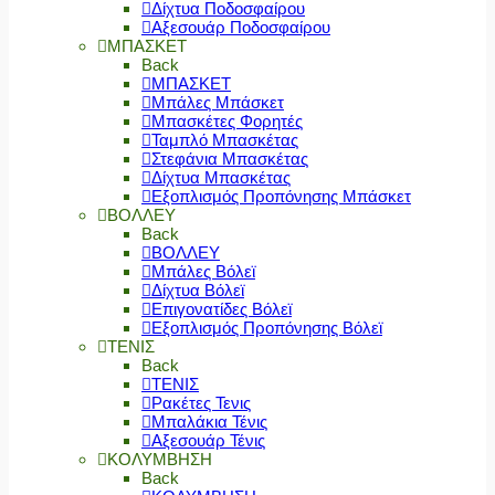
Δίχτυα Ποδοσφαίρου
Αξεσουάρ Ποδοσφαίρου
ΜΠΑΣΚΕΤ
Back
ΜΠΑΣΚΕΤ
Μπάλες Μπάσκετ
Μπασκέτες Φορητές
Ταμπλό Μπασκέτας
Στεφάνια Μπασκέτας
Δίχτυα Μπασκέτας
Εξοπλισμός Προπόνησης Μπάσκετ
ΒΟΛΛΕΥ
Back
ΒΟΛΛΕΥ
Μπάλες Βόλεϊ
Δίχτυα Βόλεϊ
Επιγονατίδες Βόλεϊ
Εξοπλισμός Προπόνησης Βόλεϊ
ΤΕΝΙΣ
Back
ΤΕΝΙΣ
Ρακέτες Τενις
Μπαλάκια Τένις
Αξεσουάρ Τένις
ΚΟΛΥΜΒΗΣΗ
Back