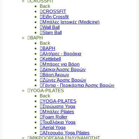
CROSSFIT
Back
CROSSFIT
Είδη Crossfit
Μπάλες Ιατρικές (Medicine)
Wall Ball
Slam Ball
ΒΑΡΗ
Back
ΒΑΡΗ
Αλτήρες - Βαράκια
Kettlebell
Μπάρες για Βάρη
Δίσκοι Άρσης Βαρών
Βάρη Άκρων
Ζώνες Άρσης Βαρών
Γάντια - Περικάρπια Άρσης Βαρών
YOGA-PILATES
Back
YOGA-PILATES
Στρώματα Yoga
Μπάλες Pilates
Foam Roller
Τουβλάκια Yoga
Aerial Yoga
Αξεσουάρ Yoga Pilates
ΜΙΚΡΟΟΡΓΑΝΑ ΕΝΔΥΝΑΜΩΣΗΣ