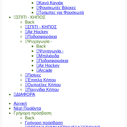
Κανό Καγιάκ
Φουσκωτές Βάρκες
Τρόμπες για Φουσκωτά
ΣΠΙΤΙ - ΚΗΠΟΣ
Back
ΣΠΙΤΙ - ΚΗΠΟΣ
Air Hockey
Ποδοσφαιράκια
Ψυχαγωγία -
Back
Ψυχαγωγία -
Μπιλιάρδα
Ποδοσφαιράκια
Air Hockey
Arcade
Πισίνες
Έπιπλα Κήπου
Ομπρέλες Κήπου
Παιχνίδια Κήπου
ΔΙΑΦΟΡΑ
Αρχική
Νέα! Προϊόντα
Γρήγορη πρόσβαση
Back
Γρήγορη πρόσβαση