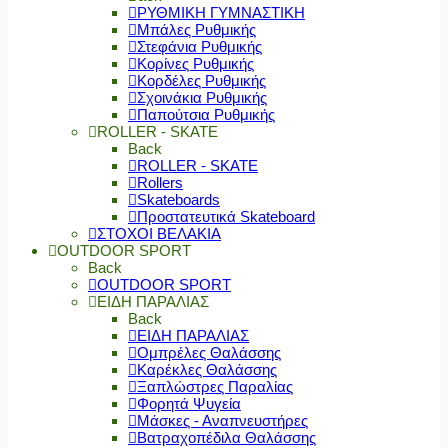
ΡΥΘΜΙΚΗ ΓΥΜΝΑΣΤΙΚΗ
Μπάλες Ρυθμικής
Στεφάνια Ρυθμικής
Κορίνες Ρυθμικής
Κορδέλες Ρυθμικής
Σχοινάκια Ρυθμικής
Παπούτσια Ρυθμικής
ROLLER - SKATE
Back
ROLLER - SKATE
Rollers
Skateboards
Προστατευτικά Skateboard
ΣΤΟΧΟΙ ΒΕΛΑΚΙΑ
OUTDOOR SPORT
Back
OUTDOOR SPORT
ΕΙΔΗ ΠΑΡΑΛΙΑΣ
Back
ΕΙΔΗ ΠΑΡΑΛΙΑΣ
Ομπρέλες Θαλάσσης
Καρέκλες Θαλάσσης
Ξαπλώστρες Παραλίας
Φορητά Ψυγεία
Μάσκες - Αναπνευστήρες
Βατραχοπέδιλα Θαλάσσης