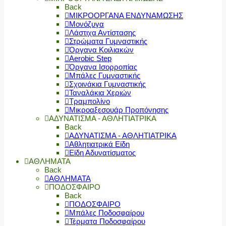
Back
ΜΙΚΡΟΟΡΓΑΝΑ ΕΝΔΥΝΑΜΩΣΗΣ
Μονόζυγα
Λάστιχα Αντίστασης
Στρώματα Γυμναστικής
Όργανα Κοιλιακών
Aerobic Step
Όργανα Ισορροπίας
Μπάλες Γυμναστικής
Σχοινάκια Γυμναστικής
Ταναλάκια Χεριών
Τραμπολίνο
Μικροαξεσουάρ Προπόνησης
ΑΔΥΝΑΤΙΣΜΑ - ΑΘΛΗΤΙΑΤΡΙΚΑ
Back
ΑΔΥΝΑΤΙΣΜΑ - ΑΘΛΗΤΙΑΤΡΙΚΑ
Αθλητιατρικά Είδη
Είδη Αδυνατίσματος
ΑΘΛΗΜΑΤΑ
Back
ΑΘΛΗΜΑΤΑ
ΠΟΔΟΣΦΑΙΡΟ
Back
ΠΟΔΟΣΦΑΙΡΟ
Μπάλες Ποδοσφαίρου
Τέρματα Ποδοσφαίρου