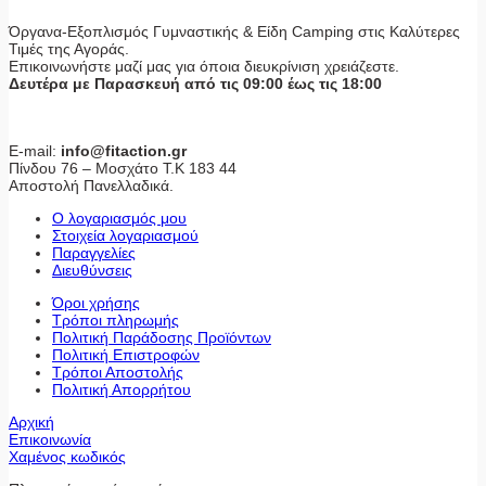
Όργανα-Εξοπλισμός Γυμναστικής & Είδη Camping στις Καλύτερες
Τιμές της Αγοράς.
Επικοινωνήστε μαζί μας για όποια διευκρίνιση χρειάζεστε.
Δευτέρα με Παρασκευή από τις 09:00 έως τις 18:00
E-mail:
info@fitaction.gr
Πίνδου 76 – Μοσχάτο Τ.Κ 183 44
Αποστολή Πανελλαδικά.
Ο λογαριασμός μου
Στοιχεία λογαριασμού
Παραγγελίες
Διευθύνσεις
Όροι χρήσης
Τρόποι πληρωμής
Πολιτική Παράδοσης Προϊόντων
Πολιτική Επιστροφών
Τρόποι Αποστολής
Πολιτική Απορρήτου
Αρχική
Επικοινωνία
Χαμένος κωδικός