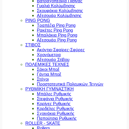
Βατραχοπέδιλα Πισίνας
Γυαλιά Κολύμβησης
Σκουφάκια Κολύμβησης
Αξεσουάρ Κολύμβησης
PING PONG
Τραπέζια Ping Pong
Ρακέτες Ping Pong
Μπαλάκια Ping Pong
Αξεσουάρ Ping Pong
ΣΤΙΒΟΣ
Ακόντια-Σφαίρες-Σφύρες
Χρονόμετρα
Αξεσουάρ Στίβου
ΠΟΛΕΜΙΚΕΣ ΤΕΧΝΕΣ
Σάκοι Μποξ
Γάντια Μποξ
Στόχοι
Προστατευτικά Πολεμικών Τεχνών
ΡΥΘΜΙΚΗ ΓΥΜΝΑΣΤΙΚΗ
Μπάλες Ρυθμικής
Στεφάνια Ρυθμικής
Κορίνες Ρυθμικής
Κορδέλες Ρυθμικής
Σχοινάκια Ρυθμικής
Παπούτσια Ρυθμικής
ROLLER - SKATE
Rollers