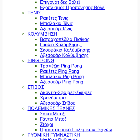
Επιγονατίδες Βόλεϊ
Εξοπλισμός Προπόνησης Βόλεϊ
ΤΕΝΙΣ
Ρακέτες Τενις
Μπαλάκια Τένις
Αξεσουάρ Τένις
ΚΟΛΥΜΒΗΣΗ
Βατραχοπέδιλα Πισίνας
Γυαλιά Κολύμβησης
Σκουφάκια Κολύμβησης
Αξεσουάρ Κολύμβησης
PING PONG
Τραπέζια Ping Pong
Ρακέτες Ping Pong
Μπαλάκια Ping Pong
Αξεσουάρ Ping Pong
ΣΤΙΒΟΣ
Ακόντια-Σφαίρες-Σφύρες
Χρονόμετρα
Αξεσουάρ Στίβου
ΠΟΛΕΜΙΚΕΣ ΤΕΧΝΕΣ
Σάκοι Μποξ
Γάντια Μποξ
Στόχοι
Προστατευτικά Πολεμικών Τεχνών
ΡΥΘΜΙΚΗ ΓΥΜΝΑΣΤΙΚΗ