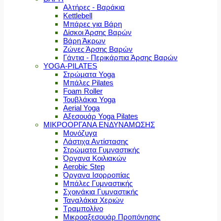
Αλτήρες - Βαράκια
Kettlebell
Μπάρες για Βάρη
Δίσκοι Άρσης Βαρών
Βάρη Άκρων
Ζώνες Άρσης Βαρών
Γάντια - Περικάρπια Άρσης Βαρών
YOGA-PILATES
Στρώματα Yoga
Μπάλες Pilates
Foam Roller
Τουβλάκια Yoga
Aerial Yoga
Αξεσουάρ Yoga Pilates
ΜΙΚΡΟΟΡΓΑΝΑ ΕΝΔΥΝΑΜΩΣΗΣ
Μονόζυγα
Λάστιχα Αντίστασης
Στρώματα Γυμναστικής
Όργανα Κοιλιακών
Aerobic Step
Όργανα Ισορροπίας
Μπάλες Γυμναστικής
Σχοινάκια Γυμναστικής
Ταναλάκια Χεριών
Τραμπολίνο
Μικροαξεσουάρ Προπόνησης