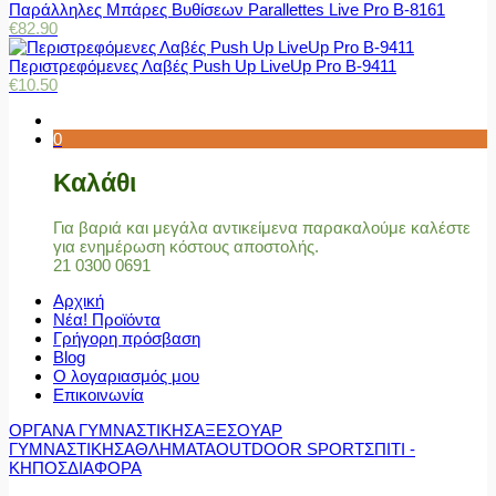
Παράλληλες Μπάρες Βυθίσεων Parallettes Live Pro Β-8161
€
82.90
Περιστρεφόμενες Λαβές Push Up LiveUp Pro Β-9411
€
10.50
0
Καλάθι
Για βαριά και μεγάλα αντικείμενα παρακαλούμε καλέστε
για ενημέρωση κόστους αποστολής.
21 0300 0691
Αρχική
Νέα! Προϊόντα
Γρήγορη πρόσβαση
Blog
Ο λογαριασμός μου
Επικοινωνία
ΟΡΓΑΝΑ ΓΥΜΝΑΣΤΙΚΗΣ
ΑΞΕΣΟΥΑΡ
ΓΥΜΝΑΣΤΙΚΗΣ
ΑΘΛΗΜΑΤΑ
OUTDOOR SPORT
ΣΠΙΤΙ -
ΚΗΠΟΣ
ΔΙΑΦΟΡΑ