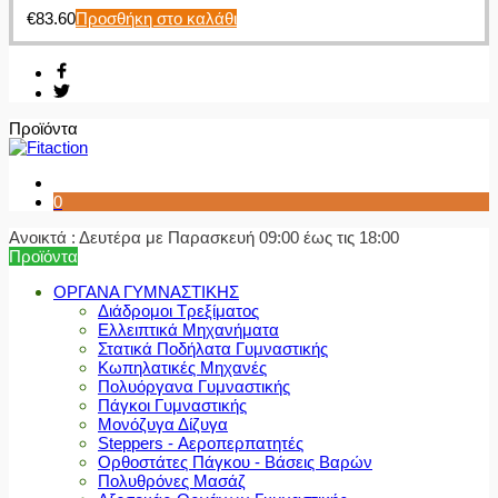
€
83.60
Προσθήκη στο καλάθι
Προϊόντα
0
Ανοικτά : Δευτέρα με Παρασκευή 09:00 έως τις 18:00
Προϊόντα
ΟΡΓΑΝΑ ΓΥΜΝΑΣΤΙΚΗΣ
Διάδρομοι Τρεξίματος
Ελλειπτικά Μηχανήματα
Στατικά Ποδήλατα Γυμναστικής
Κωπηλατικές Μηχανές
Πολυόργανα Γυμναστικής
Πάγκοι Γυμναστικής
Μονόζυγα Δίζυγα
Steppers - Αεροπερπατητές
Ορθοστάτες Πάγκου - Βάσεις Βαρών
Πολυθρόνες Μασάζ