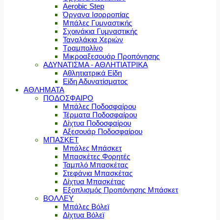
Aerobic Step
Όργανα Ισορροπίας
Μπάλες Γυμναστικής
Σχοινάκια Γυμναστικής
Ταναλάκια Χεριών
Τραμπολίνο
Μικροαξεσουάρ Προπόνησης
ΑΔΥΝΑΤΙΣΜΑ - ΑΘΛΗΤΙΑΤΡΙΚΑ
Αθλητιατρικά Είδη
Είδη Αδυνατίσματος
ΑΘΛΗΜΑΤΑ
ΠΟΔΟΣΦΑΙΡΟ
Μπάλες Ποδοσφαίρου
Τέρματα Ποδοσφαίρου
Δίχτυα Ποδοσφαίρου
Αξεσουάρ Ποδοσφαίρου
ΜΠΑΣΚΕΤ
Μπάλες Μπάσκετ
Μπασκέτες Φορητές
Ταμπλό Μπασκέτας
Στεφάνια Μπασκέτας
Δίχτυα Μπασκέτας
Εξοπλισμός Προπόνησης Μπάσκετ
ΒΟΛΛΕΥ
Μπάλες Βόλεϊ
Δίχτυα Βόλεϊ