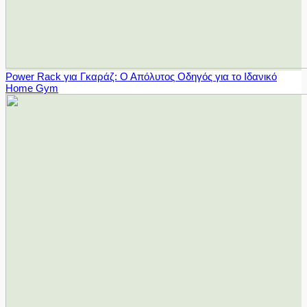
Power Rack για Γκαράζ: Ο Απόλυτος Οδηγός για το Ιδανικό
Home Gym