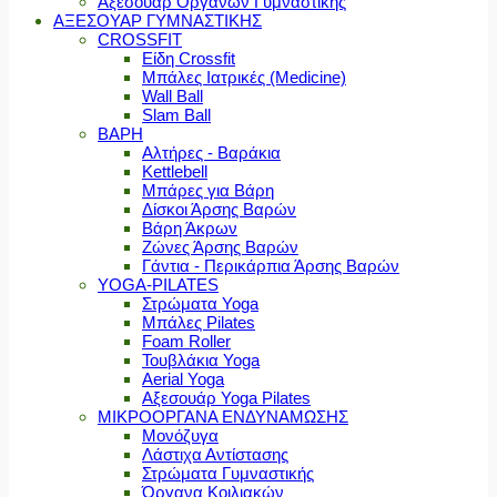
Αξεσουάρ Οργάνων Γυμναστικής
ΑΞΕΣΟΥΑΡ ΓΥΜΝΑΣΤΙΚΗΣ
CROSSFIT
Είδη Crossfit
Μπάλες Ιατρικές (Medicine)
Wall Ball
Slam Ball
ΒΑΡΗ
Αλτήρες - Βαράκια
Kettlebell
Μπάρες για Βάρη
Δίσκοι Άρσης Βαρών
Βάρη Άκρων
Ζώνες Άρσης Βαρών
Γάντια - Περικάρπια Άρσης Βαρών
YOGA-PILATES
Στρώματα Yoga
Μπάλες Pilates
Foam Roller
Τουβλάκια Yoga
Aerial Yoga
Αξεσουάρ Yoga Pilates
ΜΙΚΡΟΟΡΓΑΝΑ ΕΝΔΥΝΑΜΩΣΗΣ
Μονόζυγα
Λάστιχα Αντίστασης
Στρώματα Γυμναστικής
Όργανα Κοιλιακών