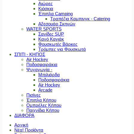
Αιώρες
Κιόσκια
Έπιπλα Camping
Τραπέζια Καμπινγκ - Catering
Αξεσουάρ Σκηνών
WATER SPORTS
Σανίδες SUP
Κανό Καγιάκ
Φουσκωτές Βάρκες
Τρόμπες για Φουσκωτά
ΣΠΙΤΙ - ΚΗΠΟΣ
Air Hockey
Ποδοσφαιράκια
Ψυχαγωγία -
Μπιλιάρδα
Ποδοσφαιράκια
Air Hockey
Arcade
Πισίνες
Έπιπλα Κήπου
Ομπρέλες Κήπου
Παιχνίδια Κήπου
ΔΙΑΦΟΡΑ
Αρχική
Νέα! Προϊόντα