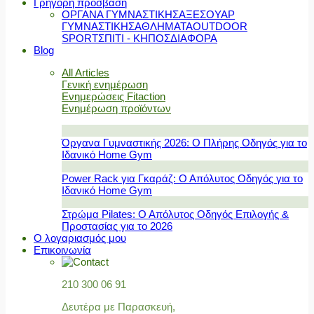
Γρήγορη πρόσβαση
ΟΡΓΑΝΑ ΓΥΜΝΑΣΤΙΚΗΣ
ΑΞΕΣΟΥΑΡ
ΓΥΜΝΑΣΤΙΚΗΣ
ΑΘΛΗΜΑΤΑ
OUTDOOR
SPORT
ΣΠΙΤΙ - ΚΗΠΟΣ
ΔΙΑΦΟΡΑ
Blog
All Articles
Γενική ενημέρωση
Ενημερώσεις Fitaction
Ενημέρωση προϊόντων
Όργανα Γυμναστικής 2026: Ο Πλήρης Οδηγός για το
Ιδανικό Home Gym
Power Rack για Γκαράζ: Ο Απόλυτος Οδηγός για το
Ιδανικό Home Gym
Στρώμα Pilates: Ο Απόλυτος Οδηγός Επιλογής &
Προστασίας για το 2026
Ο λογαριασμός μου
Επικοινωνία
210 300 06 91
Δευτέρα με Παρασκευή,