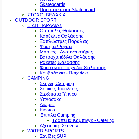
Skateboards
Προστατευτικά Skateboard
ΣΤΟΧΟΙ ΒΕΛΑΚΙΑ
OUTDOOR SPORT
ΕΙΔΗ ΠΑΡΑΛΙΑΣ
Ομπρέλες Θαλάσσης
Καρέκλες Θαλάσσης
Ξαπλώστρες Παραλίας
Φορητά Ψυγεία
Μάσκες - Αναπνευστήρες
Βατραχοπέδιλα Θαλάσσης
Ρακέτες Θαλάσσης
Φουσκωτά Παιχνίδια Θαλάσσης
Κουβαδάκια - Παιχνίδια
CAMPING
Σκηνές Camping
Χημικές Τουαλέτες
Στρώματα Ύπνου
Υπνόσακοι
Αιώρες
Κιόσκια
Έπιπλα Camping
Τραπέζια Καμπινγκ - Catering
Αξεσουάρ Σκηνών
WATER SPORTS
Σανίδες SUP