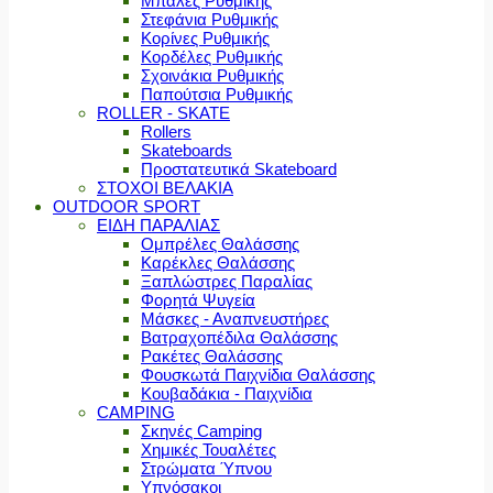
Μπάλες Ρυθμικής
Στεφάνια Ρυθμικής
Κορίνες Ρυθμικής
Κορδέλες Ρυθμικής
Σχοινάκια Ρυθμικής
Παπούτσια Ρυθμικής
ROLLER - SKATE
Rollers
Skateboards
Προστατευτικά Skateboard
ΣΤΟΧΟΙ ΒΕΛΑΚΙΑ
OUTDOOR SPORT
ΕΙΔΗ ΠΑΡΑΛΙΑΣ
Ομπρέλες Θαλάσσης
Καρέκλες Θαλάσσης
Ξαπλώστρες Παραλίας
Φορητά Ψυγεία
Μάσκες - Αναπνευστήρες
Βατραχοπέδιλα Θαλάσσης
Ρακέτες Θαλάσσης
Φουσκωτά Παιχνίδια Θαλάσσης
Κουβαδάκια - Παιχνίδια
CAMPING
Σκηνές Camping
Χημικές Τουαλέτες
Στρώματα Ύπνου
Υπνόσακοι