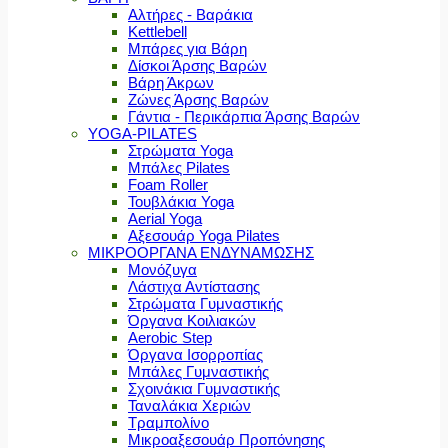
Αλτήρες - Βαράκια
Kettlebell
Μπάρες για Βάρη
Δίσκοι Άρσης Βαρών
Βάρη Άκρων
Ζώνες Άρσης Βαρών
Γάντια - Περικάρπια Άρσης Βαρών
YOGA-PILATES
Στρώματα Yoga
Μπάλες Pilates
Foam Roller
Τουβλάκια Yoga
Aerial Yoga
Αξεσουάρ Yoga Pilates
ΜΙΚΡΟΟΡΓΑΝΑ ΕΝΔΥΝΑΜΩΣΗΣ
Μονόζυγα
Λάστιχα Αντίστασης
Στρώματα Γυμναστικής
Όργανα Κοιλιακών
Aerobic Step
Όργανα Ισορροπίας
Μπάλες Γυμναστικής
Σχοινάκια Γυμναστικής
Ταναλάκια Χεριών
Τραμπολίνο
Μικροαξεσουάρ Προπόνησης