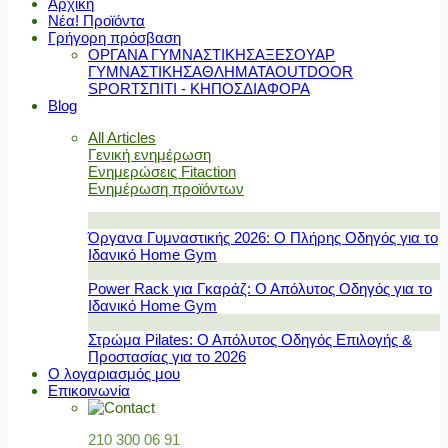
Αρχική
Νέα! Προϊόντα
Γρήγορη πρόσβαση
ΟΡΓΑΝΑ ΓΥΜΝΑΣΤΙΚΗΣ
ΑΞΕΣΟΥΑΡ
ΓΥΜΝΑΣΤΙΚΗΣ
ΑΘΛΗΜΑΤΑ
OUTDOOR
SPORT
ΣΠΙΤΙ - ΚΗΠΟΣ
ΔΙΑΦΟΡΑ
Blog
All Articles
Γενική ενημέρωση
Ενημερώσεις Fitaction
Ενημέρωση προϊόντων
Όργανα Γυμναστικής 2026: Ο Πλήρης Οδηγός για το
Ιδανικό Home Gym
Power Rack για Γκαράζ: Ο Απόλυτος Οδηγός για το
Ιδανικό Home Gym
Στρώμα Pilates: Ο Απόλυτος Οδηγός Επιλογής &
Προστασίας για το 2026
Ο λογαριασμός μου
Επικοινωνία
210 300 06 91