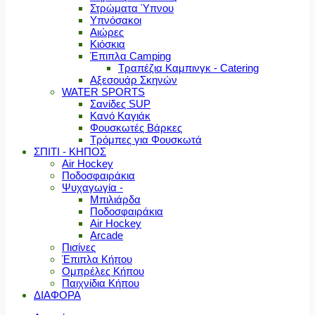
Στρώματα Ύπνου
Υπνόσακοι
Αιώρες
Κιόσκια
Έπιπλα Camping
Τραπέζια Καμπινγκ - Catering
Αξεσουάρ Σκηνών
WATER SPORTS
Σανίδες SUP
Κανό Καγιάκ
Φουσκωτές Βάρκες
Τρόμπες για Φουσκωτά
ΣΠΙΤΙ - ΚΗΠΟΣ
Air Hockey
Ποδοσφαιράκια
Ψυχαγωγία -
Μπιλιάρδα
Ποδοσφαιράκια
Air Hockey
Arcade
Πισίνες
Έπιπλα Κήπου
Ομπρέλες Κήπου
Παιχνίδια Κήπου
ΔΙΑΦΟΡΑ