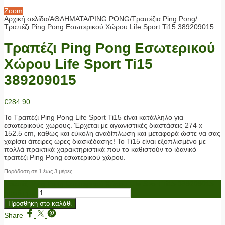
Zoom
Αρχική σελίδα
/
ΑΘΛΗΜΑΤΑ
/
PING PONG
/
Τραπέζια Ping Pong
/
Τραπέζι Ping Pong Εσωτερικού Χώρου Life Sport Ti15 389209015
Τραπέζι Ping Pong Εσωτερικού
Χώρου Life Sport Ti15
389209015
€
284.90
Το Τραπέζι Ping Pong Life Sport Ti15 είναι κατάλληλο για
εσωτερικούς χώρους. Έρχεται με αγωνιστικές διαστάσεις 274 x
152.5 cm, καθώς και εύκολη αναδίπλωση και μεταφορά ώστε να σας
χαρίσει άπειρες ώρες διασκέδασης! Το Ti15 είναι εξοπλισμένο με
πολλά πρακτικά χαρακτηριστικά που το καθιστούν το ιδανικό
τραπέζι Ping Pong εσωτερικού χώρου.
Παράδοση σε 1 έως 3 μέρες
Τραπέζι Ping Pong Εσωτερικού Χώρου Life Sport Ti15 389209015
ποσότητα
Προσθήκη στο καλάθι
Share