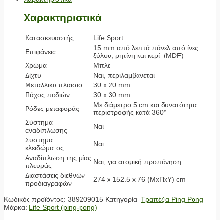
Χαρακτηριστικά
Κατασκευαστής
Life Sport
15 mm από λεπτά πάνελ από ίνες
Επιφάνεια
ξύλου, ρητίνη και κερί (MDF)
Χρώμα
Μπλε
Δίχτυ
Ναι, περιλαμβάνεται
Μεταλλικό πλαίσιο
30 x 20 mm
Πάχος ποδιών
30 x 30 mm
Με διάμετρο 5 cm και δυνατότητα
Ρόδες μεταφοράς
περιστροφής κατά 360°
Σύστημα
Ναι
αναδίπλωσης
Σύστημα
Ναι
κλειδώματος
Αναδίπλωση της μίας
Ναι, για ατομική προπόνηση
πλευράς
Διαστάσεις διεθνών
274 x 152.5 x 76 (ΜxΠxΥ) cm
προδιαγραφών
Κωδικός προϊόντος:
389209015
Κατηγορία:
Τραπέζια Ping Pong
Μάρκα:
Life Sport (ping-pong)