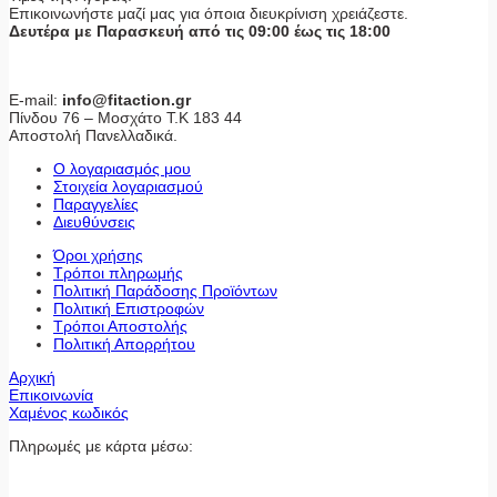
Επικοινωνήστε μαζί μας για όποια διευκρίνιση χρειάζεστε.
Δευτέρα με Παρασκευή από τις 09:00 έως τις 18:00
E-mail:
info@fitaction.gr
Πίνδου 76 – Μοσχάτο Τ.Κ 183 44
Αποστολή Πανελλαδικά.
Ο λογαριασμός μου
Στοιχεία λογαριασμού
Παραγγελίες
Διευθύνσεις
Όροι χρήσης
Τρόποι πληρωμής
Πολιτική Παράδοσης Προϊόντων
Πολιτική Επιστροφών
Τρόποι Αποστολής
Πολιτική Απορρήτου
Αρχική
Επικοινωνία
Χαμένος κωδικός
Πληρωμές με κάρτα μέσω: