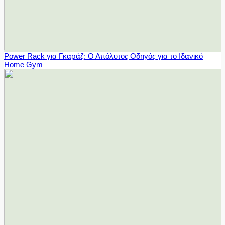
Power Rack για Γκαράζ: Ο Απόλυτος Οδηγός για το Ιδανικό
Home Gym