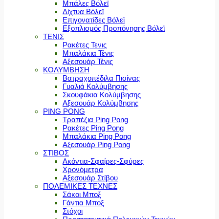
Μπάλες Βόλεϊ
Δίχτυα Βόλεϊ
Επιγονατίδες Βόλεϊ
Εξοπλισμός Προπόνησης Βόλεϊ
ΤΕΝΙΣ
Ρακέτες Τενις
Μπαλάκια Τένις
Αξεσουάρ Τένις
ΚΟΛΥΜΒΗΣΗ
Βατραχοπέδιλα Πισίνας
Γυαλιά Κολύμβησης
Σκουφάκια Κολύμβησης
Αξεσουάρ Κολύμβησης
PING PONG
Τραπέζια Ping Pong
Ρακέτες Ping Pong
Μπαλάκια Ping Pong
Αξεσουάρ Ping Pong
ΣΤΙΒΟΣ
Ακόντια-Σφαίρες-Σφύρες
Χρονόμετρα
Αξεσουάρ Στίβου
ΠΟΛΕΜΙΚΕΣ ΤΕΧΝΕΣ
Σάκοι Μποξ
Γάντια Μποξ
Στόχοι