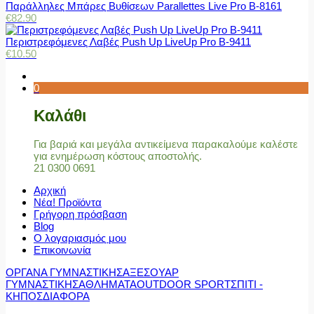
Παράλληλες Μπάρες Βυθίσεων Parallettes Live Pro Β-8161
€
82.90
Περιστρεφόμενες Λαβές Push Up LiveUp Pro Β-9411
€
10.50
0
Καλάθι
Για βαριά και μεγάλα αντικείμενα παρακαλούμε καλέστε
για ενημέρωση κόστους αποστολής.
21 0300 0691
Αρχική
Νέα! Προϊόντα
Γρήγορη πρόσβαση
Blog
Ο λογαριασμός μου
Επικοινωνία
ΟΡΓΑΝΑ ΓΥΜΝΑΣΤΙΚΗΣ
ΑΞΕΣΟΥΑΡ
ΓΥΜΝΑΣΤΙΚΗΣ
ΑΘΛΗΜΑΤΑ
OUTDOOR SPORT
ΣΠΙΤΙ -
ΚΗΠΟΣ
ΔΙΑΦΟΡΑ