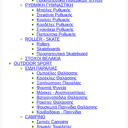
Προστατευτικά Πολεμικών Τεχνών
ΡΥΘΜΙΚΗ ΓΥΜΝΑΣΤΙΚΗ
Μπάλες Ρυθμικής
Στεφάνια Ρυθμικής
Κορίνες Ρυθμικής
Κορδέλες Ρυθμικής
Σχοινάκια Ρυθμικής
Παπούτσια Ρυθμικής
ROLLER - SKATE
Rollers
Skateboards
Προστατευτικά Skateboard
ΣΤΟΧΟΙ ΒΕΛΑΚΙΑ
OUTDOOR SPORT
ΕΙΔΗ ΠΑΡΑΛΙΑΣ
Ομπρέλες Θαλάσσης
Καρέκλες Θαλάσσης
Ξαπλώστρες Παραλίας
Φορητά Ψυγεία
Μάσκες - Αναπνευστήρες
Βατραχοπέδιλα Θαλάσσης
Ρακέτες Θαλάσσης
Φουσκωτά Παιχνίδια Θαλάσσης
Κουβαδάκια - Παιχνίδια
CAMPING
Σκηνές Camping
Χημικές Τουαλέτες