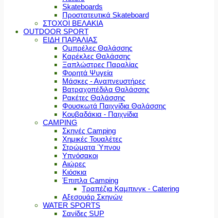
Skateboards
Προστατευτικά Skateboard
ΣΤΟΧΟΙ ΒΕΛΑΚΙΑ
OUTDOOR SPORT
ΕΙΔΗ ΠΑΡΑΛΙΑΣ
Ομπρέλες Θαλάσσης
Καρέκλες Θαλάσσης
Ξαπλώστρες Παραλίας
Φορητά Ψυγεία
Μάσκες - Αναπνευστήρες
Βατραχοπέδιλα Θαλάσσης
Ρακέτες Θαλάσσης
Φουσκωτά Παιχνίδια Θαλάσσης
Κουβαδάκια - Παιχνίδια
CAMPING
Σκηνές Camping
Χημικές Τουαλέτες
Στρώματα Ύπνου
Υπνόσακοι
Αιώρες
Κιόσκια
Έπιπλα Camping
Τραπέζια Καμπινγκ - Catering
Αξεσουάρ Σκηνών
WATER SPORTS
Σανίδες SUP