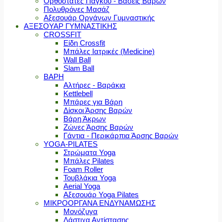
Ορθοστάτες Πάγκου - Βάσεις Βαρών
Πολυθρόνες Μασάζ
Αξεσουάρ Οργάνων Γυμναστικής
ΑΞΕΣΟΥΑΡ ΓΥΜΝΑΣΤΙΚΗΣ
CROSSFIT
Είδη Crossfit
Μπάλες Ιατρικές (Medicine)
Wall Ball
Slam Ball
ΒΑΡΗ
Αλτήρες - Βαράκια
Kettlebell
Μπάρες για Βάρη
Δίσκοι Άρσης Βαρών
Βάρη Άκρων
Ζώνες Άρσης Βαρών
Γάντια - Περικάρπια Άρσης Βαρών
YOGA-PILATES
Στρώματα Yoga
Μπάλες Pilates
Foam Roller
Τουβλάκια Yoga
Aerial Yoga
Αξεσουάρ Yoga Pilates
ΜΙΚΡΟΟΡΓΑΝΑ ΕΝΔΥΝΑΜΩΣΗΣ
Μονόζυγα
Λάστιχα Αντίστασης