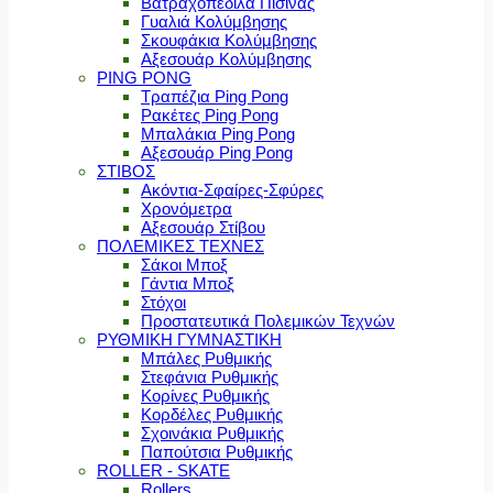
Βατραχοπέδιλα Πισίνας
Γυαλιά Κολύμβησης
Σκουφάκια Κολύμβησης
Αξεσουάρ Κολύμβησης
PING PONG
Τραπέζια Ping Pong
Ρακέτες Ping Pong
Μπαλάκια Ping Pong
Αξεσουάρ Ping Pong
ΣΤΙΒΟΣ
Ακόντια-Σφαίρες-Σφύρες
Χρονόμετρα
Αξεσουάρ Στίβου
ΠΟΛΕΜΙΚΕΣ ΤΕΧΝΕΣ
Σάκοι Μποξ
Γάντια Μποξ
Στόχοι
Προστατευτικά Πολεμικών Τεχνών
ΡΥΘΜΙΚΗ ΓΥΜΝΑΣΤΙΚΗ
Μπάλες Ρυθμικής
Στεφάνια Ρυθμικής
Κορίνες Ρυθμικής
Κορδέλες Ρυθμικής
Σχοινάκια Ρυθμικής
Παπούτσια Ρυθμικής
ROLLER - SKATE
Rollers