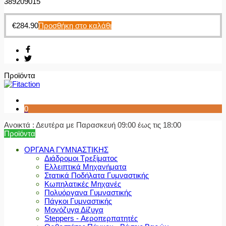
389209015
€
284.90
Προσθήκη στο καλάθι
Προϊόντα
0
Ανοικτά : Δευτέρα με Παρασκευή 09:00 έως τις 18:00
Προϊόντα
ΟΡΓΑΝΑ ΓΥΜΝΑΣΤΙΚΗΣ
Διάδρομοι Τρεξίματος
Ελλειπτικά Μηχανήματα
Στατικά Ποδήλατα Γυμναστικής
Κωπηλατικές Μηχανές
Πολυόργανα Γυμναστικής
Πάγκοι Γυμναστικής
Μονόζυγα Δίζυγα
Steppers - Αεροπερπατητές