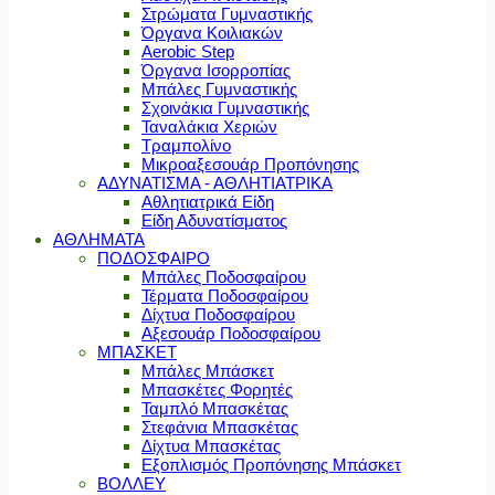
Στρώματα Γυμναστικής
Όργανα Κοιλιακών
Aerobic Step
Όργανα Ισορροπίας
Μπάλες Γυμναστικής
Σχοινάκια Γυμναστικής
Ταναλάκια Χεριών
Τραμπολίνο
Μικροαξεσουάρ Προπόνησης
ΑΔΥΝΑΤΙΣΜΑ - ΑΘΛΗΤΙΑΤΡΙΚΑ
Αθλητιατρικά Είδη
Είδη Αδυνατίσματος
ΑΘΛΗΜΑΤΑ
ΠΟΔΟΣΦΑΙΡΟ
Μπάλες Ποδοσφαίρου
Τέρματα Ποδοσφαίρου
Δίχτυα Ποδοσφαίρου
Αξεσουάρ Ποδοσφαίρου
ΜΠΑΣΚΕΤ
Μπάλες Μπάσκετ
Μπασκέτες Φορητές
Ταμπλό Μπασκέτας
Στεφάνια Μπασκέτας
Δίχτυα Μπασκέτας
Εξοπλισμός Προπόνησης Μπάσκετ
ΒΟΛΛΕΥ