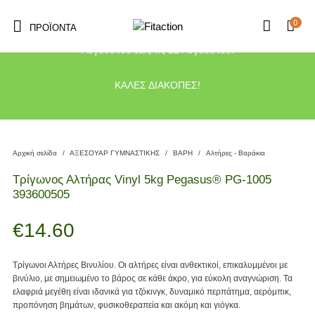
0
ΠΡΟΪΌΝΤΑ
Το κατάστημα μας θα παραμείνει κλειστό λόγω διακοπών από τις 10
Αυγούστου έως τις 21 Αυγούστου.
ΚΑΛΕΣ ΔΙΑΚΟΠΕΣ!
Αρχική σελίδα
/
ΑΞΕΣΟΥΑΡ ΓΥΜΝΑΣΤΙΚΗΣ
/
ΒΑΡΗ
/
Αλτήρες - Βαράκια
Τρίγωνος Αλτήρας Vinyl 5kg Pegasus® PG-1005
393600505
€
14.60
Τρίγωνοι Αλτήρες Βινυλίου. Οι αλτήρες είναι ανθεκτικοί, επικαλυμμένοι με
βινύλιο, με σημειωμένο το βάρος σε κάθε άκρο, για εύκολη αναγνώριση. Τα
ελαφριά μεγέθη είναι ιδανικά για τζόκινγκ, δυναμικό περπάτημα, αερόμπικ,
προπόνηση βημάτων, φυσικοθεραπεία και ακόμη και γιόγκα.