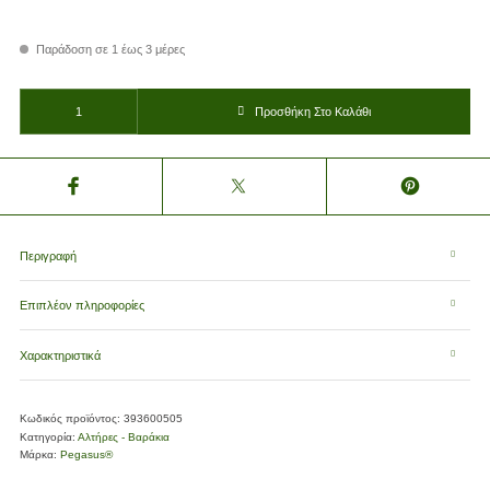
Παράδοση σε 1 έως 3 μέρες
Τρίγωνος Αλτήρας Vinyl 5kg Pegasus® PG-1005 393600505 ποσότητα
Προσθήκη Στο Καλάθι
Περιγραφή
Επιπλέον πληροφορίες
Χαρακτηριστικά
Κωδικός προϊόντος:
393600505
Κατηγορία:
Αλτήρες - Βαράκια
Μάρκα:
Pegasus®