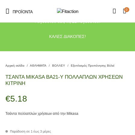
0
ΠΡΟΪΌΝΤΑ
Το κατάστημα μας θα παραμείνει κλειστό λόγω διακοπών από τις 10
Αυγούστου έως τις 21 Αυγούστου.
ΚΑΛΕΣ ΔΙΑΚΟΠΕΣ!
Αρχική σελίδα
/
ΑΘΛΗΜΑΤΑ
/
ΒΟΛΛΕΥ
/
Εξοπλισμός Προπόνησης Βόλεϊ
ΤΣΑΝΤΑ MIKASA BA21-Y ΠΟΛΛΑΠΛΩΝ ΧΡΗΣΕΩΝ
ΚΙΤΡΙΝΗ
€
5.18
Τσάντα πολλαπλών χρήσεων από την Mikasa
Παράδοση σε 1 έως 3 μέρες