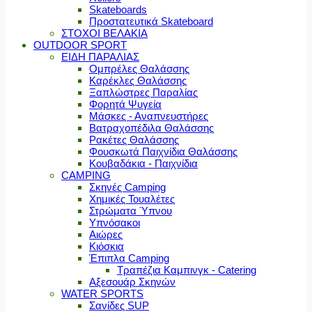
Skateboards
Προστατευτικά Skateboard
ΣΤΟΧΟΙ ΒΕΛΑΚΙΑ
OUTDOOR SPORT
ΕΙΔΗ ΠΑΡΑΛΙΑΣ
Ομπρέλες Θαλάσσης
Καρέκλες Θαλάσσης
Ξαπλώστρες Παραλίας
Φορητά Ψυγεία
Μάσκες - Αναπνευστήρες
Βατραχοπέδιλα Θαλάσσης
Ρακέτες Θαλάσσης
Φουσκωτά Παιχνίδια Θαλάσσης
Κουβαδάκια - Παιχνίδια
CAMPING
Σκηνές Camping
Χημικές Τουαλέτες
Στρώματα Ύπνου
Υπνόσακοι
Αιώρες
Κιόσκια
Έπιπλα Camping
Τραπέζια Καμπινγκ - Catering
Αξεσουάρ Σκηνών
WATER SPORTS
Σανίδες SUP