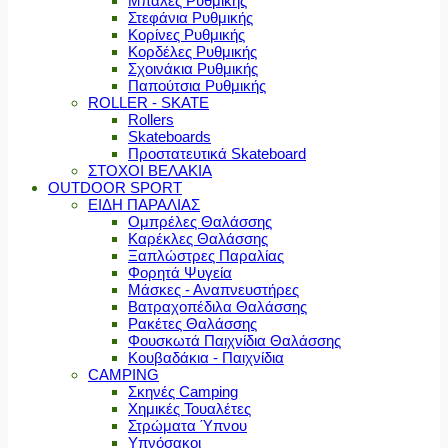
Μπάλες Ρυθμικής
Στεφάνια Ρυθμικής
Κορίνες Ρυθμικής
Κορδέλες Ρυθμικής
Σχοινάκια Ρυθμικής
Παπούτσια Ρυθμικής
ROLLER - SKATE
Rollers
Skateboards
Προστατευτικά Skateboard
ΣΤΟΧΟΙ ΒΕΛΑΚΙΑ
OUTDOOR SPORT
ΕΙΔΗ ΠΑΡΑΛΙΑΣ
Ομπρέλες Θαλάσσης
Καρέκλες Θαλάσσης
Ξαπλώστρες Παραλίας
Φορητά Ψυγεία
Μάσκες - Αναπνευστήρες
Βατραχοπέδιλα Θαλάσσης
Ρακέτες Θαλάσσης
Φουσκωτά Παιχνίδια Θαλάσσης
Κουβαδάκια - Παιχνίδια
CAMPING
Σκηνές Camping
Χημικές Τουαλέτες
Στρώματα Ύπνου
Υπνόσακοι