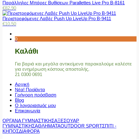
Παράλληλες Μπάρες Βυθίσεων Parallettes Live Pro Β-8161
€
82.90
Περιστρεφόμενες Λαβές Push Up LiveUp Pro Β-9411
€
10.50
0
Καλάθι
Για βαριά και μεγάλα αντικείμενα παρακαλούμε καλέστε
για ενημέρωση κόστους αποστολής.
21 0300 0691
Αρχική
Νέα! Προϊόντα
Γρήγορη πρόσβαση
Blog
Ο λογαριασμός μου
Επικοινωνία
ΟΡΓΑΝΑ ΓΥΜΝΑΣΤΙΚΗΣ
ΑΞΕΣΟΥΑΡ
ΓΥΜΝΑΣΤΙΚΗΣ
ΑΘΛΗΜΑΤΑ
OUTDOOR SPORT
ΣΠΙΤΙ -
ΚΗΠΟΣ
ΔΙΑΦΟΡΑ