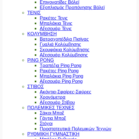
Επιγονατίδες Βόλεϊ
Εξοπλισμός Προπόνησης Βόλεϊ
ΤΕΝΙΣ
Ρακέτες Τενις
Μπαλάκια Τένις
Αξεσουάρ Τένις
ΚΟΛΥΜΒΗΣΗ
Βατραχοπέδιλα Πισίνας
Γυαλιά Κολύμβησης
Σκουφάκια Κολύμβησης
Αξεσουάρ Κολύμβησης
PING PONG
Τραπέζια Ping Pong
Ρακέτες Ping Pong
Μπαλάκια Ping Pong
Αξεσουάρ Ping Pong
ΣΤΙΒΟΣ
Ακόντια-Σφαίρες-Σφύρες
Χρονόμετρα
Αξεσουάρ Στίβου
ΠΟΛΕΜΙΚΕΣ ΤΕΧΝΕΣ
Σάκοι Μποξ
Γάντια Μποξ
Στόχοι
Προστατευτικά Πολεμικών Τεχνών
ΡΥΘΜΙΚΗ ΓΥΜΝΑΣΤΙΚΗ