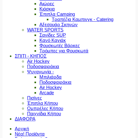
Αιώρες
Κιόσκια
Έπιπλα Camping
Τραπέζια Καμπινγκ - Catering
Αξεσουάρ Σκηνών
WATER SPORTS
Σανίδες SUP
Κανό Καγιάκ
Φουσκωτές Βάρκες
Τρόμπες για Φουσκωτά
ΣΠΙΤΙ - ΚΗΠΟΣ
Air Hockey
Ποδοσφαιράκια
Ψυχαγωγία -
Μπιλιάρδα
Ποδοσφαιράκια
Air Hockey
Arcade
Πισίνες
Έπιπλα Κήπου
Ομπρέλες Κήπου
Παιχνίδια Κήπου
ΔΙΑΦΟΡΑ
Αρχική
Νέα! Προϊόντα