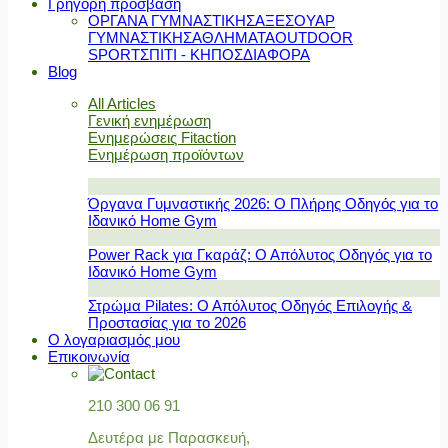
Γρήγορη πρόσβαση
ΟΡΓΑΝΑ ΓΥΜΝΑΣΤΙΚΗΣ
ΑΞΕΣΟΥΑΡ
ΓΥΜΝΑΣΤΙΚΗΣ
ΑΘΛΗΜΑΤΑ
OUTDOOR
SPORT
ΣΠΙΤΙ - ΚΗΠΟΣ
ΔΙΑΦΟΡΑ
Blog
All Articles
Γενική ενημέρωση
Ενημερώσεις Fitaction
Ενημέρωση προϊόντων
Όργανα Γυμναστικής 2026: Ο Πλήρης Οδηγός για το
Ιδανικό Home Gym
Power Rack για Γκαράζ: Ο Απόλυτος Οδηγός για το
Ιδανικό Home Gym
Στρώμα Pilates: Ο Απόλυτος Οδηγός Επιλογής &
Προστασίας για το 2026
Ο λογαριασμός μου
Επικοινωνία
210 300 06 91
Δευτέρα με Παρασκευή,