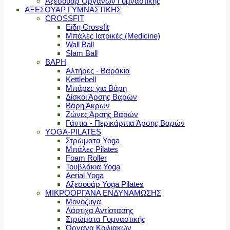
Αξεσουάρ Οργάνων Γυμναστικής
ΑΞΕΣΟΥΑΡ ΓΥΜΝΑΣΤΙΚΗΣ
CROSSFIT
Είδη Crossfit
Μπάλες Ιατρικές (Medicine)
Wall Ball
Slam Ball
ΒΑΡΗ
Αλτήρες - Βαράκια
Kettlebell
Μπάρες για Βάρη
Δίσκοι Άρσης Βαρών
Βάρη Άκρων
Ζώνες Άρσης Βαρών
Γάντια - Περικάρπια Άρσης Βαρών
YOGA-PILATES
Στρώματα Yoga
Μπάλες Pilates
Foam Roller
Τουβλάκια Yoga
Aerial Yoga
Αξεσουάρ Yoga Pilates
ΜΙΚΡΟΟΡΓΑΝΑ ΕΝΔΥΝΑΜΩΣΗΣ
Μονόζυγα
Λάστιχα Αντίστασης
Στρώματα Γυμναστικής
Όργανα Κοιλιακών