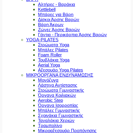
Αλτήρες - Βαράκια
Kettlebell
Μπάρες για Βάρη
Δίσκοι Άρσης Βαρών
Βάρη Άκρων
Ζώνες Άρσης Βαρών
Γάντια - Περικάρπια Άρσης Βαρών
YOGA-PILATES
Στρώματα Yoga
Μπάλες Pilates
Foam Roller
Τουβλάκια Yoga
Aerial Yoga
Αξεσουάρ Yoga Pilates
ΜΙΚΡΟΟΡΓΑΝΑ ΕΝΔΥΝΑΜΩΣΗΣ
Μονόζυγα
Λάστιχα Αντίστασης
Στρώματα Γυμναστικής
Όργανα Κοιλιακών
Aerobic Step
Όργανα Ισορροπίας
Μπάλες Γυμναστικής
Σχοινάκια Γυμναστικής
Ταναλάκια Χεριών
Τραμπολίνο
Μικροαξεσουάρ Προπόνησης