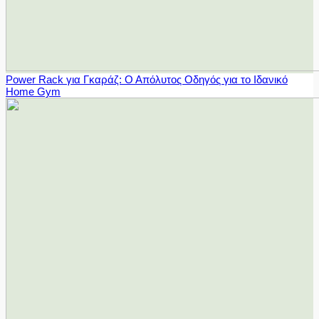
Power Rack για Γκαράζ: Ο Απόλυτος Οδηγός για το Ιδανικό
Home Gym