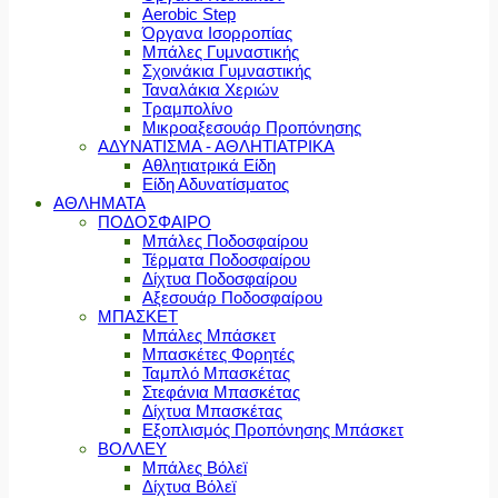
Aerobic Step
Όργανα Ισορροπίας
Μπάλες Γυμναστικής
Σχοινάκια Γυμναστικής
Ταναλάκια Χεριών
Τραμπολίνο
Μικροαξεσουάρ Προπόνησης
ΑΔΥΝΑΤΙΣΜΑ - ΑΘΛΗΤΙΑΤΡΙΚΑ
Αθλητιατρικά Είδη
Είδη Αδυνατίσματος
ΑΘΛΗΜΑΤΑ
ΠΟΔΟΣΦΑΙΡΟ
Μπάλες Ποδοσφαίρου
Τέρματα Ποδοσφαίρου
Δίχτυα Ποδοσφαίρου
Αξεσουάρ Ποδοσφαίρου
ΜΠΑΣΚΕΤ
Μπάλες Μπάσκετ
Μπασκέτες Φορητές
Ταμπλό Μπασκέτας
Στεφάνια Μπασκέτας
Δίχτυα Μπασκέτας
Εξοπλισμός Προπόνησης Μπάσκετ
ΒΟΛΛΕΥ
Μπάλες Βόλεϊ
Δίχτυα Βόλεϊ