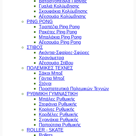
Βατραχοπέδιλα Πισίνας
Γυαλιά Κολύμβησης
Σκουφάκια Κολύμβησης
Αξεσουάρ Κολύμβησης
PING PONG
Τραπέζια Ping Pong
Ρακέτες Ping Pong
Μπαλάκια Ping Pong
Αξεσουάρ Ping Pong
ΣΤΙΒΟΣ
Ακόντια-Σφαίρες-Σφύρες
Χρονόμετρα
Αξεσουάρ Στίβου
ΠΟΛΕΜΙΚΕΣ ΤΕΧΝΕΣ
Σάκοι Μποξ
Γάντια Μποξ
Στόχοι
Προστατευτικά Πολεμικών Τεχνών
ΡΥΘΜΙΚΗ ΓΥΜΝΑΣΤΙΚΗ
Μπάλες Ρυθμικής
Στεφάνια Ρυθμικής
Κορίνες Ρυθμικής
Κορδέλες Ρυθμικής
Σχοινάκια Ρυθμικής
Παπούτσια Ρυθμικής
ROLLER - SKATE
Rollers