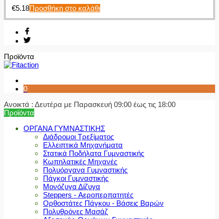
€
5.18
Προσθήκη στο καλάθι
Προϊόντα
0
Ανοικτά : Δευτέρα με Παρασκευή 09:00 έως τις 18:00
Προϊόντα
ΟΡΓΑΝΑ ΓΥΜΝΑΣΤΙΚΗΣ
Διάδρομοι Τρεξίματος
Ελλειπτικά Μηχανήματα
Στατικά Ποδήλατα Γυμναστικής
Κωπηλατικές Μηχανές
Πολυόργανα Γυμναστικής
Πάγκοι Γυμναστικής
Μονόζυγα Δίζυγα
Steppers - Αεροπερπατητές
Ορθοστάτες Πάγκου - Βάσεις Βαρών
Πολυθρόνες Μασάζ