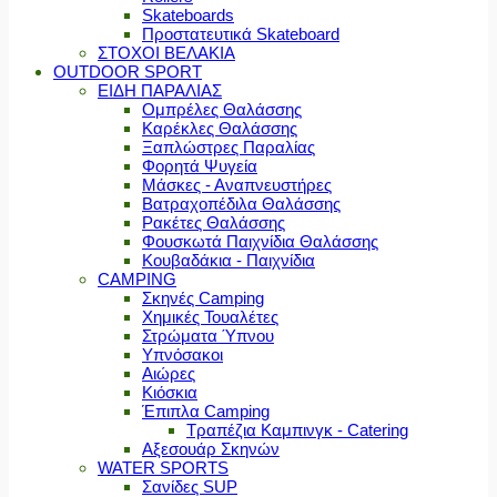
Skateboards
Προστατευτικά Skateboard
ΣΤΟΧΟΙ ΒΕΛΑΚΙΑ
OUTDOOR SPORT
ΕΙΔΗ ΠΑΡΑΛΙΑΣ
Ομπρέλες Θαλάσσης
Καρέκλες Θαλάσσης
Ξαπλώστρες Παραλίας
Φορητά Ψυγεία
Μάσκες - Αναπνευστήρες
Βατραχοπέδιλα Θαλάσσης
Ρακέτες Θαλάσσης
Φουσκωτά Παιχνίδια Θαλάσσης
Κουβαδάκια - Παιχνίδια
CAMPING
Σκηνές Camping
Χημικές Τουαλέτες
Στρώματα Ύπνου
Υπνόσακοι
Αιώρες
Κιόσκια
Έπιπλα Camping
Τραπέζια Καμπινγκ - Catering
Αξεσουάρ Σκηνών
WATER SPORTS
Σανίδες SUP