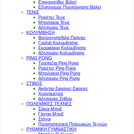
Επιγονατίδες Βόλεϊ
Εξοπλισμός Προπόνησης Βόλεϊ
ΤΕΝΙΣ
Ρακέτες Τενις
Μπαλάκια Τένις
Αξεσουάρ Τένις
ΚΟΛΥΜΒΗΣΗ
Βατραχοπέδιλα Πισίνας
Γυαλιά Κολύμβησης
Σκουφάκια Κολύμβησης
Αξεσουάρ Κολύμβησης
PING PONG
Τραπέζια Ping Pong
Ρακέτες Ping Pong
Μπαλάκια Ping Pong
Αξεσουάρ Ping Pong
ΣΤΙΒΟΣ
Ακόντια-Σφαίρες-Σφύρες
Χρονόμετρα
Αξεσουάρ Στίβου
ΠΟΛΕΜΙΚΕΣ ΤΕΧΝΕΣ
Σάκοι Μποξ
Γάντια Μποξ
Στόχοι
Προστατευτικά Πολεμικών Τεχνών
ΡΥΘΜΙΚΗ ΓΥΜΝΑΣΤΙΚΗ