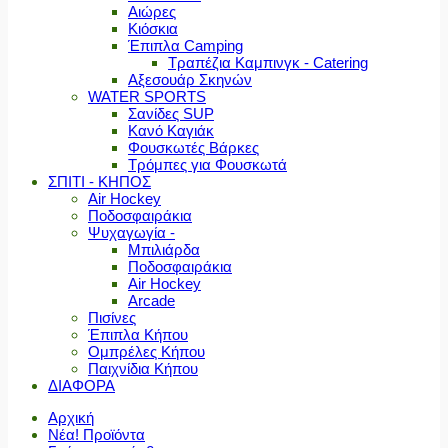
Αιώρες
Κιόσκια
Έπιπλα Camping
Τραπέζια Καμπινγκ - Catering
Αξεσουάρ Σκηνών
WATER SPORTS
Σανίδες SUP
Κανό Καγιάκ
Φουσκωτές Βάρκες
Τρόμπες για Φουσκωτά
ΣΠΙΤΙ - ΚΗΠΟΣ
Air Hockey
Ποδοσφαιράκια
Ψυχαγωγία -
Μπιλιάρδα
Ποδοσφαιράκια
Air Hockey
Arcade
Πισίνες
Έπιπλα Κήπου
Ομπρέλες Κήπου
Παιχνίδια Κήπου
ΔΙΑΦΟΡΑ
Αρχική
Νέα! Προϊόντα