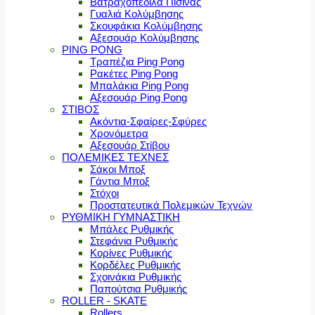
Βατραχοπέδιλα Πισίνας
Γυαλιά Κολύμβησης
Σκουφάκια Κολύμβησης
Αξεσουάρ Κολύμβησης
PING PONG
Τραπέζια Ping Pong
Ρακέτες Ping Pong
Μπαλάκια Ping Pong
Αξεσουάρ Ping Pong
ΣΤΙΒΟΣ
Ακόντια-Σφαίρες-Σφύρες
Χρονόμετρα
Αξεσουάρ Στίβου
ΠΟΛΕΜΙΚΕΣ ΤΕΧΝΕΣ
Σάκοι Μποξ
Γάντια Μποξ
Στόχοι
Προστατευτικά Πολεμικών Τεχνών
ΡΥΘΜΙΚΗ ΓΥΜΝΑΣΤΙΚΗ
Μπάλες Ρυθμικής
Στεφάνια Ρυθμικής
Κορίνες Ρυθμικής
Κορδέλες Ρυθμικής
Σχοινάκια Ρυθμικής
Παπούτσια Ρυθμικής
ROLLER - SKATE
Rollers