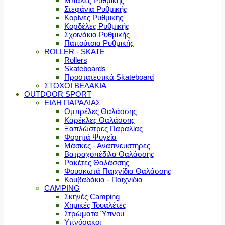
Μπάλες Ρυθμικής
Στεφάνια Ρυθμικής
Κορίνες Ρυθμικής
Κορδέλες Ρυθμικής
Σχοινάκια Ρυθμικής
Παπούτσια Ρυθμικής
ROLLER - SKATE
Rollers
Skateboards
Προστατευτικά Skateboard
ΣΤΟΧΟΙ ΒΕΛΑΚΙΑ
OUTDOOR SPORT
ΕΙΔΗ ΠΑΡΑΛΙΑΣ
Ομπρέλες Θαλάσσης
Καρέκλες Θαλάσσης
Ξαπλώστρες Παραλίας
Φορητά Ψυγεία
Μάσκες - Αναπνευστήρες
Βατραχοπέδιλα Θαλάσσης
Ρακέτες Θαλάσσης
Φουσκωτά Παιχνίδια Θαλάσσης
Κουβαδάκια - Παιχνίδια
CAMPING
Σκηνές Camping
Χημικές Τουαλέτες
Στρώματα Ύπνου
Υπνόσακοι