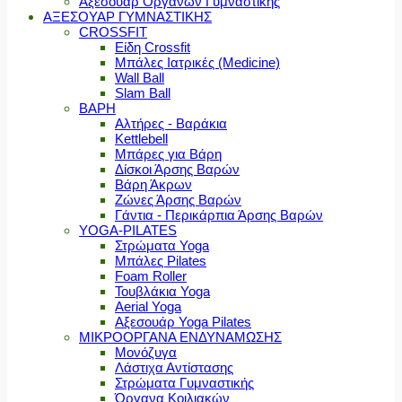
Αξεσουάρ Οργάνων Γυμναστικής
ΑΞΕΣΟΥΑΡ ΓΥΜΝΑΣΤΙΚΗΣ
CROSSFIT
Είδη Crossfit
Μπάλες Ιατρικές (Medicine)
Wall Ball
Slam Ball
ΒΑΡΗ
Αλτήρες - Βαράκια
Kettlebell
Μπάρες για Βάρη
Δίσκοι Άρσης Βαρών
Βάρη Άκρων
Ζώνες Άρσης Βαρών
Γάντια - Περικάρπια Άρσης Βαρών
YOGA-PILATES
Στρώματα Yoga
Μπάλες Pilates
Foam Roller
Τουβλάκια Yoga
Aerial Yoga
Αξεσουάρ Yoga Pilates
ΜΙΚΡΟΟΡΓΑΝΑ ΕΝΔΥΝΑΜΩΣΗΣ
Μονόζυγα
Λάστιχα Αντίστασης
Στρώματα Γυμναστικής
Όργανα Κοιλιακών