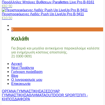
Παράλληλες Μπάρες Βυθίσεων Parallettes Live Pro Β-8161
€
82.90
Περιστρεφόμενες Λαβές Push Up LiveUp Pro Β-9411
€
10.50
0
Καλάθι
Για βαριά και μεγάλα αντικείμενα παρακαλούμε καλέστε
για ενημέρωση κόστους αποστολής.
21 0300 0691
Αρχική
Νέα! Προϊόντα
Γρήγορη πρόσβαση
Blog
Ο λογαριασμός μου
Επικοινωνία
ΟΡΓΑΝΑ ΓΥΜΝΑΣΤΙΚΗΣ
ΑΞΕΣΟΥΑΡ
ΓΥΜΝΑΣΤΙΚΗΣ
ΑΘΛΗΜΑΤΑ
OUTDOOR SPORT
ΣΠΙΤΙ -
ΚΗΠΟΣ
ΔΙΑΦΟΡΑ