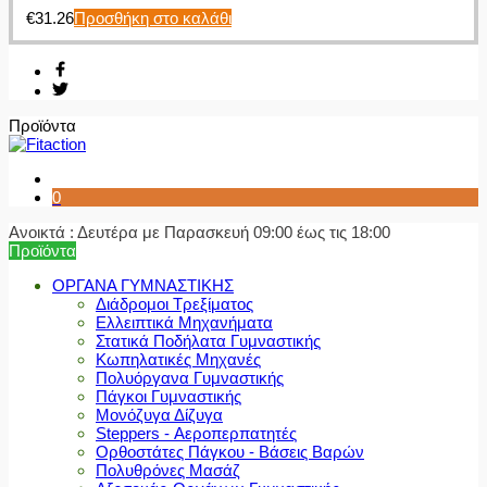
€
31.26
Προσθήκη στο καλάθι
Προϊόντα
0
Ανοικτά : Δευτέρα με Παρασκευή 09:00 έως τις 18:00
Προϊόντα
ΟΡΓΑΝΑ ΓΥΜΝΑΣΤΙΚΗΣ
Διάδρομοι Τρεξίματος
Ελλειπτικά Μηχανήματα
Στατικά Ποδήλατα Γυμναστικής
Κωπηλατικές Μηχανές
Πολυόργανα Γυμναστικής
Πάγκοι Γυμναστικής
Μονόζυγα Δίζυγα
Steppers - Αεροπερπατητές
Ορθοστάτες Πάγκου - Βάσεις Βαρών
Πολυθρόνες Μασάζ