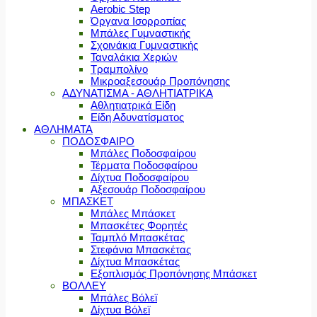
Aerobic Step
Όργανα Ισορροπίας
Μπάλες Γυμναστικής
Σχοινάκια Γυμναστικής
Ταναλάκια Χεριών
Τραμπολίνο
Μικροαξεσουάρ Προπόνησης
ΑΔΥΝΑΤΙΣΜΑ - ΑΘΛΗΤΙΑΤΡΙΚΑ
Αθλητιατρικά Είδη
Είδη Αδυνατίσματος
ΑΘΛΗΜΑΤΑ
ΠΟΔΟΣΦΑΙΡΟ
Μπάλες Ποδοσφαίρου
Τέρματα Ποδοσφαίρου
Δίχτυα Ποδοσφαίρου
Αξεσουάρ Ποδοσφαίρου
ΜΠΑΣΚΕΤ
Μπάλες Μπάσκετ
Μπασκέτες Φορητές
Ταμπλό Μπασκέτας
Στεφάνια Μπασκέτας
Δίχτυα Μπασκέτας
Εξοπλισμός Προπόνησης Μπάσκετ
ΒΟΛΛΕΥ
Μπάλες Βόλεϊ
Δίχτυα Βόλεϊ