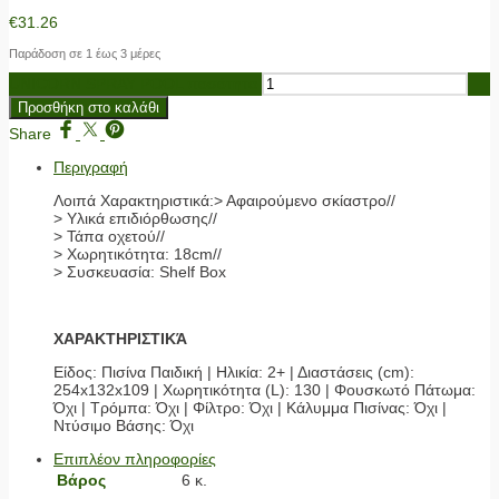
€
31.26
Παράδοση σε 1 έως 3 μέρες
UNICORN SPRAY POOL ποσότητα
Προσθήκη στο καλάθι
Share
Περιγραφή
Λοιπά Χαρακτηριστικά:> Αφαιρούμενο σκίαστρο//
> Υλικά επιδιόρθωσης//
> Τάπα οχετού//
> Χωρητικότητα: 18cm//
> Συσκευασία: Shelf Box
ΧΑΡΑΚΤΗΡΙΣΤΙΚΆ
Είδος: Πισίνα Παιδική | Ηλικία: 2+ | Διαστάσεις (cm):
254x132x109 | Χωρητικότητα (L): 130 | Φουσκωτό Πάτωμα:
Όχι | Τρόμπα: Όχι | Φίλτρο: Όχι | Κάλυμμα Πισίνας: Όχι |
Ντύσιμο Βάσης: Όχι
Επιπλέον πληροφορίες
Βάρος
6 κ.