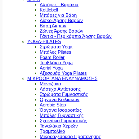
Αλτήρες - Βαράκια
Kettlebell
Μπάρες για Βάρη
Δίσκοι Άρσης Βαρών
Βάρη Άκρων
Ζώνες Άρσης Βαρών
Γάντια - Περικάρπια Άρσης Βαρών
YOGA-PILATES
Στρώματα Yoga
Μπάλες Pilates
Foam Roller
Τουβλάκια Yoga
Aerial Yoga
Αξεσουάρ Yoga Pilates
ΜΙΚΡΟΟΡΓΑΝΑ ΕΝΔΥΝΑΜΩΣΗΣ
Μονόζυγα
Λάστιχα Αντίστασης
Στρώματα Γυμναστικής
Όργανα Κοιλιακών
Aerobic Step
Όργανα Ισορροπίας
Μπάλες Γυμναστικής
Σχοινάκια Γυμναστικής
Ταναλάκια Χεριών
Τραμπολίνο
Μικροαξεσουάρ Προπόνησης