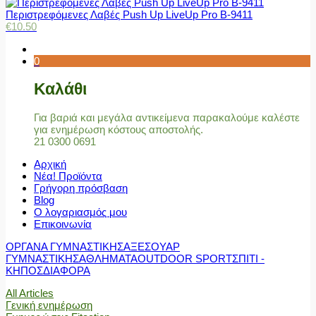
Περιστρεφόμενες Λαβές Push Up LiveUp Pro Β-9411
€
10.50
0
Καλάθι
Για βαριά και μεγάλα αντικείμενα παρακαλούμε καλέστε
για ενημέρωση κόστους αποστολής.
21 0300 0691
Αρχική
Νέα! Προϊόντα
Γρήγορη πρόσβαση
Blog
Ο λογαριασμός μου
Επικοινωνία
ΟΡΓΑΝΑ ΓΥΜΝΑΣΤΙΚΗΣ
ΑΞΕΣΟΥΑΡ
ΓΥΜΝΑΣΤΙΚΗΣ
ΑΘΛΗΜΑΤΑ
OUTDOOR SPORT
ΣΠΙΤΙ -
ΚΗΠΟΣ
ΔΙΑΦΟΡΑ
All Articles
Γενική ενημέρωση