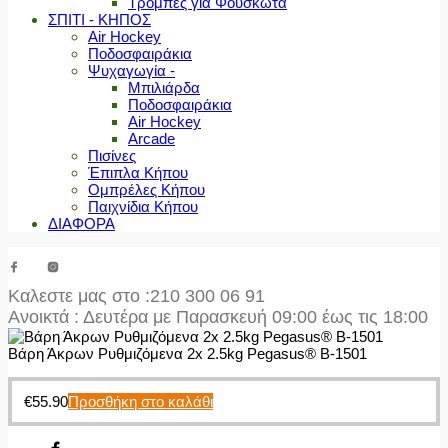
Τρόμπες για Φουσκωτά
ΣΠΙΤΙ - ΚΗΠΟΣ
Air Hockey
Ποδοσφαιράκια
Ψυχαγωγία -
Μπιλιάρδα
Ποδοσφαιράκια
Air Hockey
Arcade
Πισίνες
Έπιπλα Κήπου
Ομπρέλες Κήπου
Παιχνίδια Κήπου
ΔΙΑΦΟΡΑ
Καλεστε μας στο
:210 300 06 91
Ανοικτά : Δευτέρα με Παρασκευή 09:00 έως τις 18:00
Βάρη Άκρων Ρυθμιζόμενα 2x 2.5kg Pegasus® Β-1501
€
55.90
Προσθήκη στο καλάθι