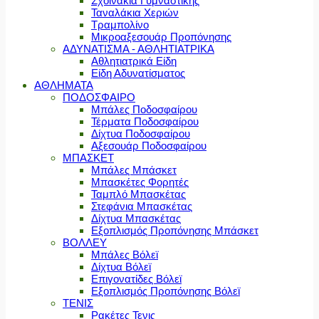
Σχοινάκια Γυμναστικής
Ταναλάκια Χεριών
Τραμπολίνο
Μικροαξεσουάρ Προπόνησης
ΑΔΥΝΑΤΙΣΜΑ - ΑΘΛΗΤΙΑΤΡΙΚΑ
Αθλητιατρικά Είδη
Είδη Αδυνατίσματος
ΑΘΛΗΜΑΤΑ
ΠΟΔΟΣΦΑΙΡΟ
Μπάλες Ποδοσφαίρου
Τέρματα Ποδοσφαίρου
Δίχτυα Ποδοσφαίρου
Αξεσουάρ Ποδοσφαίρου
ΜΠΑΣΚΕΤ
Μπάλες Μπάσκετ
Μπασκέτες Φορητές
Ταμπλό Μπασκέτας
Στεφάνια Μπασκέτας
Δίχτυα Μπασκέτας
Εξοπλισμός Προπόνησης Μπάσκετ
ΒΟΛΛΕΥ
Μπάλες Βόλεϊ
Δίχτυα Βόλεϊ
Επιγονατίδες Βόλεϊ
Εξοπλισμός Προπόνησης Βόλεϊ
ΤΕΝΙΣ
Ρακέτες Τενις