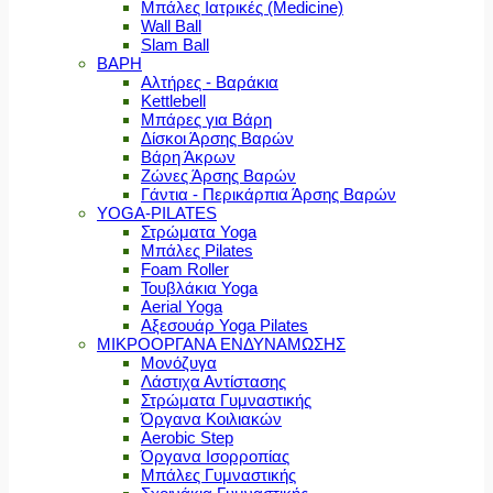
Μπάλες Ιατρικές (Medicine)
Wall Ball
Slam Ball
ΒΑΡΗ
Αλτήρες - Βαράκια
Kettlebell
Μπάρες για Βάρη
Δίσκοι Άρσης Βαρών
Βάρη Άκρων
Ζώνες Άρσης Βαρών
Γάντια - Περικάρπια Άρσης Βαρών
YOGA-PILATES
Στρώματα Yoga
Μπάλες Pilates
Foam Roller
Τουβλάκια Yoga
Aerial Yoga
Αξεσουάρ Yoga Pilates
ΜΙΚΡΟΟΡΓΑΝΑ ΕΝΔΥΝΑΜΩΣΗΣ
Μονόζυγα
Λάστιχα Αντίστασης
Στρώματα Γυμναστικής
Όργανα Κοιλιακών
Aerobic Step
Όργανα Ισορροπίας
Μπάλες Γυμναστικής