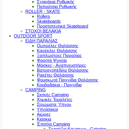
Σχοινάκια Ρυθμικής
Παπούτσια Ρυθμικής
ROLLER - SKATE
Rollers
Skateboards
Προστατευτικά Skateboard
ΣΤΟΧΟΙ ΒΕΛΑΚΙΑ
OUTDOOR SPORT
ΕΙΔΗ ΠΑΡΑΛΙΑΣ
Ομπρέλες Θαλάσσης
Καρέκλες Θαλάσσης
Ξαπλώστρες Παραλίας
Φορητά Ψυγεία
Μάσκες - Αναπνευστήρες
Βατραχοπέδιλα Θαλάσσης
Ρακέτες Θαλάσσης
Φουσκωτά Παιχνίδια Θαλάσσης
Κουβαδάκια - Παιχνίδια
CAMPING
Σκηνές Camping
Χημικές Τουαλέτες
Στρώματα Ύπνου
Υπνόσακοι
Αιώρες
Κιόσκια
Έπιπλα Camping
Τραπέζια Καμπινγκ - Catering