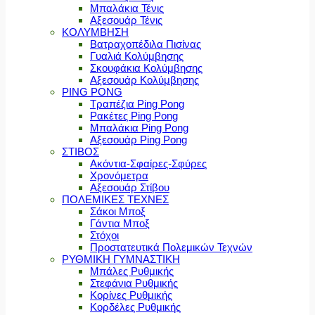
Μπαλάκια Τένις
Αξεσουάρ Τένις
ΚΟΛΥΜΒΗΣΗ
Βατραχοπέδιλα Πισίνας
Γυαλιά Κολύμβησης
Σκουφάκια Κολύμβησης
Αξεσουάρ Κολύμβησης
PING PONG
Τραπέζια Ping Pong
Ρακέτες Ping Pong
Μπαλάκια Ping Pong
Αξεσουάρ Ping Pong
ΣΤΙΒΟΣ
Ακόντια-Σφαίρες-Σφύρες
Χρονόμετρα
Αξεσουάρ Στίβου
ΠΟΛΕΜΙΚΕΣ ΤΕΧΝΕΣ
Σάκοι Μποξ
Γάντια Μποξ
Στόχοι
Προστατευτικά Πολεμικών Τεχνών
ΡΥΘΜΙΚΗ ΓΥΜΝΑΣΤΙΚΗ
Μπάλες Ρυθμικής
Στεφάνια Ρυθμικής
Κορίνες Ρυθμικής
Κορδέλες Ρυθμικής