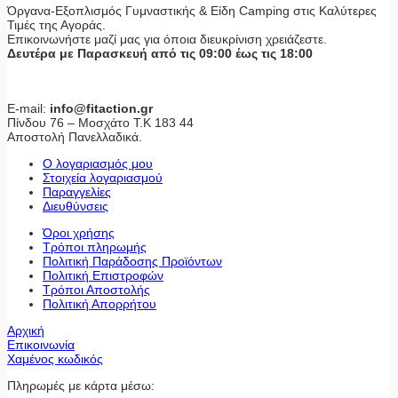
Όργανα-Εξοπλισμός Γυμναστικής & Είδη Camping στις Καλύτερες
Τιμές της Αγοράς.
Επικοινωνήστε μαζί μας για όποια διευκρίνιση χρειάζεστε.
Δευτέρα με Παρασκευή από τις 09:00 έως τις 18:00
E-mail:
info@fitaction.gr
Πίνδου 76 – Μοσχάτο Τ.Κ 183 44
Αποστολή Πανελλαδικά.
Ο λογαριασμός μου
Στοιχεία λογαριασμού
Παραγγελίες
Διευθύνσεις
Όροι χρήσης
Τρόποι πληρωμής
Πολιτική Παράδοσης Προϊόντων
Πολιτική Επιστροφών
Τρόποι Αποστολής
Πολιτική Απορρήτου
Αρχική
Επικοινωνία
Χαμένος κωδικός
Πληρωμές με κάρτα μέσω: