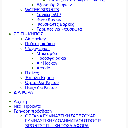
Αξεσουάρ Σκηνών
WATER SPORTS
Σανίδες SUP
Κανό Καγιάκ
Φουσκωτές Βάρκες
Τρόμπες για Φουσκωτά
ΣΠΙΤΙ - ΚΗΠΟΣ
Air Hockey
Ποδοσφαιράκια
Ψυχαγωγία -
Μπιλιάρδα
Ποδοσφαιράκια
Air Hockey
Arcade
Πισίνες
Έπιπλα Κήπου
Ομπρέλες Κήπου
Παιχνίδια Κήπου
ΔΙΑΦΟΡΑ
Αρχική
Νέα! Προϊόντα
Γρήγορη πρόσβαση
ΟΡΓΑΝΑ ΓΥΜΝΑΣΤΙΚΗΣ
ΑΞΕΣΟΥΑΡ
ΓΥΜΝΑΣΤΙΚΗΣ
ΑΘΛΗΜΑΤΑ
OUTDOOR
SPORT
ΣΠΙΤΙ - ΚΗΠΟΣ
ΔΙΑΦΟΡΑ