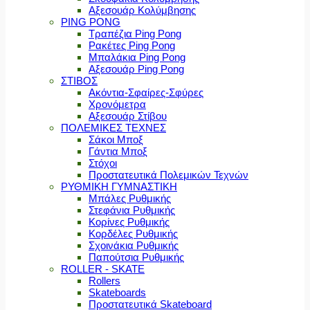
Αξεσουάρ Κολύμβησης
PING PONG
Τραπέζια Ping Pong
Ρακέτες Ping Pong
Μπαλάκια Ping Pong
Αξεσουάρ Ping Pong
ΣΤΙΒΟΣ
Ακόντια-Σφαίρες-Σφύρες
Χρονόμετρα
Αξεσουάρ Στίβου
ΠΟΛΕΜΙΚΕΣ ΤΕΧΝΕΣ
Σάκοι Μποξ
Γάντια Μποξ
Στόχοι
Προστατευτικά Πολεμικών Τεχνών
ΡΥΘΜΙΚΗ ΓΥΜΝΑΣΤΙΚΗ
Μπάλες Ρυθμικής
Στεφάνια Ρυθμικής
Κορίνες Ρυθμικής
Κορδέλες Ρυθμικής
Σχοινάκια Ρυθμικής
Παπούτσια Ρυθμικής
ROLLER - SKATE
Rollers
Skateboards
Προστατευτικά Skateboard