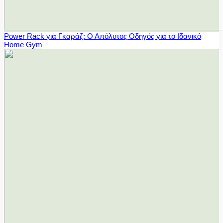
Power Rack για Γκαράζ: Ο Απόλυτος Οδηγός για το Ιδανικό
Home Gym