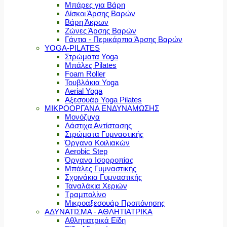
Μπάρες για Βάρη
Δίσκοι Άρσης Βαρών
Βάρη Άκρων
Ζώνες Άρσης Βαρών
Γάντια - Περικάρπια Άρσης Βαρών
YOGA-PILATES
Στρώματα Yoga
Μπάλες Pilates
Foam Roller
Τουβλάκια Yoga
Aerial Yoga
Αξεσουάρ Yoga Pilates
ΜΙΚΡΟΟΡΓΑΝΑ ΕΝΔΥΝΑΜΩΣΗΣ
Μονόζυγα
Λάστιχα Αντίστασης
Στρώματα Γυμναστικής
Όργανα Κοιλιακών
Aerobic Step
Όργανα Ισορροπίας
Μπάλες Γυμναστικής
Σχοινάκια Γυμναστικής
Ταναλάκια Χεριών
Τραμπολίνο
Μικροαξεσουάρ Προπόνησης
ΑΔΥΝΑΤΙΣΜΑ - ΑΘΛΗΤΙΑΤΡΙΚΑ
Αθλητιατρικά Είδη