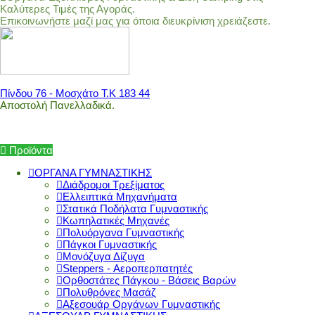
Καλύτερες Τιμές της Αγοράς.
Επικοινωνήστε μαζί μας για όποια διευκρίνιση χρειάζεστε.
Πίνδου 76 - Μοσχάτο Τ.Κ 183 44
Αποστολή Πανελλαδικά.
Προϊόντα
ΟΡΓΑΝΑ ΓΥΜΝΑΣΤΙΚΗΣ
Διάδρομοι Τρεξίματος
Ελλειπτικά Μηχανήματα
Στατικά Ποδήλατα Γυμναστικής
Κωπηλατικές Μηχανές
Πολυόργανα Γυμναστικής
Πάγκοι Γυμναστικής
Μονόζυγα Δίζυγα
Steppers - Αεροπερπατητές
Ορθοστάτες Πάγκου - Βάσεις Βαρών
Πολυθρόνες Μασάζ
Αξεσουάρ Οργάνων Γυμναστικής