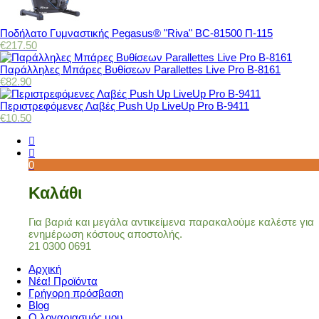
Ποδήλατο Γυμναστικής Pegasus® "Riva" BC-81500 Π-115
€
217.50
Παράλληλες Μπάρες Βυθίσεων Parallettes Live Pro Β-8161
€
82.90
Περιστρεφόμενες Λαβές Push Up LiveUp Pro Β-9411
€
10.50
0
Καλάθι
Για βαριά και μεγάλα αντικείμενα παρακαλούμε καλέστε για
ενημέρωση κόστους αποστολής.
21 0300 0691
Αρχική
Νέα! Προϊόντα
Γρήγορη πρόσβαση
Blog
Ο λογαριασμός μου