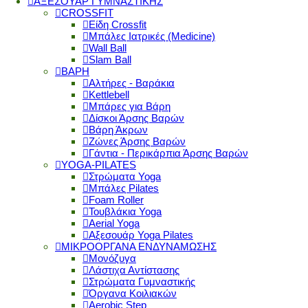
ΑΞΕΣΟΥΑΡ ΓΥΜΝΑΣΤΙΚΗΣ
CROSSFIT
Είδη Crossfit
Μπάλες Ιατρικές (Medicine)
Wall Ball
Slam Ball
ΒΑΡΗ
Αλτήρες - Βαράκια
Kettlebell
Μπάρες για Βάρη
Δίσκοι Άρσης Βαρών
Βάρη Άκρων
Ζώνες Άρσης Βαρών
Γάντια - Περικάρπια Άρσης Βαρών
YOGA-PILATES
Στρώματα Yoga
Μπάλες Pilates
Foam Roller
Τουβλάκια Yoga
Aerial Yoga
Αξεσουάρ Yoga Pilates
ΜΙΚΡΟΟΡΓΑΝΑ ΕΝΔΥΝΑΜΩΣΗΣ
Μονόζυγα
Λάστιχα Αντίστασης
Στρώματα Γυμναστικής
Όργανα Κοιλιακών
Aerobic Step