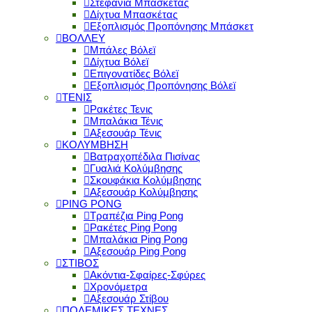
Στεφάνια Μπασκέτας
Δίχτυα Μπασκέτας
Εξοπλισμός Προπόνησης Μπάσκετ
ΒΟΛΛΕΥ
Μπάλες Βόλεϊ
Δίχτυα Βόλεϊ
Επιγονατίδες Βόλεϊ
Εξοπλισμός Προπόνησης Βόλεϊ
ΤΕΝΙΣ
Ρακέτες Τενις
Μπαλάκια Τένις
Αξεσουάρ Τένις
ΚΟΛΥΜΒΗΣΗ
Βατραχοπέδιλα Πισίνας
Γυαλιά Κολύμβησης
Σκουφάκια Κολύμβησης
Αξεσουάρ Κολύμβησης
PING PONG
Τραπέζια Ping Pong
Ρακέτες Ping Pong
Μπαλάκια Ping Pong
Αξεσουάρ Ping Pong
ΣΤΙΒΟΣ
Ακόντια-Σφαίρες-Σφύρες
Χρονόμετρα
Αξεσουάρ Στίβου
ΠΟΛΕΜΙΚΕΣ ΤΕΧΝΕΣ