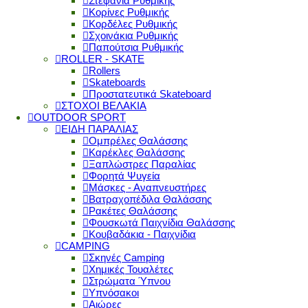
Στεφάνια Ρυθμικής
Κορίνες Ρυθμικής
Κορδέλες Ρυθμικής
Σχοινάκια Ρυθμικής
Παπούτσια Ρυθμικής
ROLLER - SKATE
Rollers
Skateboards
Προστατευτικά Skateboard
ΣΤΟΧΟΙ ΒΕΛΑΚΙΑ
OUTDOOR SPORT
ΕΙΔΗ ΠΑΡΑΛΙΑΣ
Ομπρέλες Θαλάσσης
Καρέκλες Θαλάσσης
Ξαπλώστρες Παραλίας
Φορητά Ψυγεία
Μάσκες - Αναπνευστήρες
Βατραχοπέδιλα Θαλάσσης
Ρακέτες Θαλάσσης
Φουσκωτά Παιχνίδια Θαλάσσης
Κουβαδάκια - Παιχνίδια
CAMPING
Σκηνές Camping
Χημικές Τουαλέτες
Στρώματα Ύπνου
Υπνόσακοι
Αιώρες