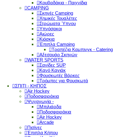
Κουβαδάκια - Παιχνίδια
CAMPING
Σκηνές Camping
Χημικές Τουαλέτες
Στρώματα Ύπνου
Υπνόσακοι
Αιώρες
Κιόσκια
Έπιπλα Camping
Τραπέζια Καμπινγκ - Catering
Αξεσουάρ Σκηνών
WATER SPORTS
Σανίδες SUP
Κανό Καγιάκ
Φουσκωτές Βάρκες
Τρόμπες για Φουσκωτά
ΣΠΙΤΙ - ΚΗΠΟΣ
Air Hockey
Ποδοσφαιράκια
Ψυχαγωγία -
Μπιλιάρδα
Ποδοσφαιράκια
Air Hockey
Arcade
Πισίνες
Έπιπλα Κήπου