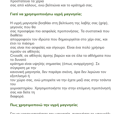
προστατεύει τα χέρια
σας από κάλους, ενώ βελτιώνει και το κράτημά σας.
Γιατί να χρησιμοποιήσω υγρή μαγνησία;
Η υγρή μαγνησία βοηθάει στη βελτίωση της λαβής σας (grip),
γεγονός που θα
σας προσφέρει πιο ασφαλείς προπονήσεις. Τα συστατικά που
διαθέτει
απορροφούν τον ιδρώτα που δημιουργείται στο χέρι σας, και
έτσι το πιάσιμο
σας είναι πιο ασφαλές και σίγουρο. Είναι ένα πολύ χρήσιμο
προϊόν σε αθλητές
Crossfit, σε αθλητές άρσης βαρών και σε όλα τα αθλήματα που
το δυνατό
κράτημα είναι υψηλής σημασίας (όπως αναρρίχηση). Σε
σύγκριση με την
κανονική μαγνησία, δεν παράγει σκόνη, άρα δεν λερώνει τον
εξοπλισμό ή
τον χώρο σας, ενώ μπορείτε να την έχετε μαζί σας στην τσάντα
του
γυμναστηρίου. Χρησιμοποιήστε την στην επόμενη προπόνησή
σας και δείτε τη
διαφορά.
Πως χρησιμοποιώ την υγρή μαγνησία;
Για να χρησιμοποιήσετε την μαγνησία, ανακινήστε το μπουκάλι