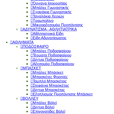
Όργανα Ισορροπίας
Μπάλες Γυμναστικής
Σχοινάκια Γυμναστικής
Ταναλάκια Χεριών
Τραμπολίνο
Μικροαξεσουάρ Προπόνησης
ΑΔΥΝΑΤΙΣΜΑ - ΑΘΛΗΤΙΑΤΡΙΚΑ
Αθλητιατρικά Είδη
Είδη Αδυνατίσματος
ΑΘΛΗΜΑΤΑ
ΠΟΔΟΣΦΑΙΡΟ
Μπάλες Ποδοσφαίρου
Τέρματα Ποδοσφαίρου
Δίχτυα Ποδοσφαίρου
Αξεσουάρ Ποδοσφαίρου
ΜΠΑΣΚΕΤ
Μπάλες Μπάσκετ
Μπασκέτες Φορητές
Ταμπλό Μπασκέτας
Στεφάνια Μπασκέτας
Δίχτυα Μπασκέτας
Εξοπλισμός Προπόνησης Μπάσκετ
ΒΟΛΛΕΥ
Μπάλες Βόλεϊ
Δίχτυα Βόλεϊ
Επιγονατίδες Βόλεϊ