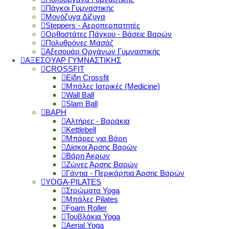
Πάγκοι Γυμναστικής
Μονόζυγα Δίζυγα
Steppers - Αεροπερπατητές
Ορθοστάτες Πάγκου - Βάσεις Βαρών
Πολυθρόνες Μασάζ
Αξεσουάρ Οργάνων Γυμναστικής
ΑΞΕΣΟΥΑΡ ΓΥΜΝΑΣΤΙΚΗΣ
CROSSFIT
Είδη Crossfit
Μπάλες Ιατρικές (Medicine)
Wall Ball
Slam Ball
ΒΑΡΗ
Αλτήρες - Βαράκια
Kettlebell
Μπάρες για Βάρη
Δίσκοι Άρσης Βαρών
Βάρη Άκρων
Ζώνες Άρσης Βαρών
Γάντια - Περικάρπια Άρσης Βαρών
YOGA-PILATES
Στρώματα Yoga
Μπάλες Pilates
Foam Roller
Τουβλάκια Yoga
Aerial Yoga