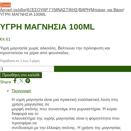
Zoom
Αρχική σελίδα
/
ΑΞΕΣΟΥΑΡ ΓΥΜΝΑΣΤΙΚΗΣ
/
ΒΑΡΗ
/
Μπάρες για Βάρη
/
ΥΓΡΗ ΜΑΓΝΗΣΙΑ 100ML
ΥΓΡΗ ΜΑΓΝΗΣΙΑ 100ML
€
4.61
Υγρή μαγνησία χωρίς αλκοόλη. Βελτιώνει την πρόσφυση και
προστατεύει τα χέρια από φουσκάλες.
Παράδοση σε 1 έως 3 μέρες
ΥΓΡΗ
ΜΑΓΝΗΣΙΑ
Προσθήκη στο καλάθι
100ML
ποσότητα
Share
Περιγραφή
Η υγρή μαγνησία είναι μια πρακτική εναλλακτική λύση στη
χρήση μαγνησίας σε
μορφή σκόνης που συναντάμε στα γυμναστήρια. Η κύρια
διαφορά και το
πλεονέκτημα της υγρής μαγνησίας είναι η φορητότητα που
προσφέρει σε
συνδυασμό με την έλλειψη σκόνης. Η χρήση της μαγνησίας