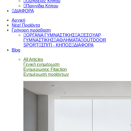
Ομπρέλες Κήπου
Παιχνίδια Κήπου
ΔΙΑΦΟΡΑ
Αρχική
Νέα! Προϊόντα
Γρήγορη πρόσβαση
ΟΡΓΑΝΑ ΓΥΜΝΑΣΤΙΚΗΣ
ΑΞΕΣΟΥΑΡ
ΓΥΜΝΑΣΤΙΚΗΣ
ΑΘΛΗΜΑΤΑ
OUTDOOR
SPORT
ΣΠΙΤΙ - ΚΗΠΟΣ
ΔΙΑΦΟΡΑ
Blog
All Articles
Γενική ενημέρωση
Ενημερώσεις Fitaction
Ενημέρωση προϊόντων