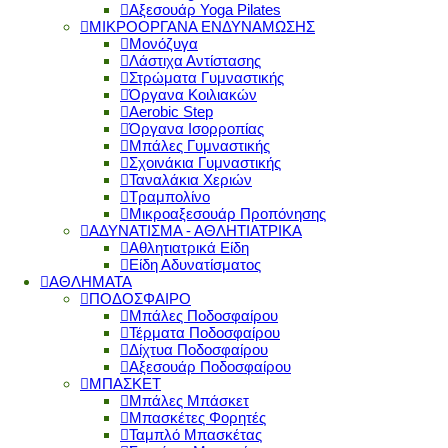
Αξεσουάρ Yoga Pilates
ΜΙΚΡΟΟΡΓΑΝΑ ΕΝΔΥΝΑΜΩΣΗΣ
Μονόζυγα
Λάστιχα Αντίστασης
Στρώματα Γυμναστικής
Όργανα Κοιλιακών
Aerobic Step
Όργανα Ισορροπίας
Μπάλες Γυμναστικής
Σχοινάκια Γυμναστικής
Ταναλάκια Χεριών
Τραμπολίνο
Μικροαξεσουάρ Προπόνησης
ΑΔΥΝΑΤΙΣΜΑ - ΑΘΛΗΤΙΑΤΡΙΚΑ
Αθλητιατρικά Είδη
Είδη Αδυνατίσματος
ΑΘΛΗΜΑΤΑ
ΠΟΔΟΣΦΑΙΡΟ
Μπάλες Ποδοσφαίρου
Τέρματα Ποδοσφαίρου
Δίχτυα Ποδοσφαίρου
Αξεσουάρ Ποδοσφαίρου
ΜΠΑΣΚΕΤ
Μπάλες Μπάσκετ
Μπασκέτες Φορητές
Ταμπλό Μπασκέτας