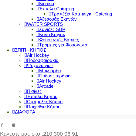
Κιόσκια
Έπιπλα Camping
Τραπέζια Καμπινγκ - Catering
Αξεσουάρ Σκηνών
WATER SPORTS
Σανίδες SUP
Κανό Καγιάκ
Φουσκωτές Βάρκες
Τρόμπες για Φουσκωτά
ΣΠΙΤΙ - ΚΗΠΟΣ
Air Hockey
Ποδοσφαιράκια
Ψυχαγωγία -
Μπιλιάρδα
Ποδοσφαιράκια
Air Hockey
Arcade
Πισίνες
Έπιπλα Κήπου
Ομπρέλες Κήπου
Παιχνίδια Κήπου
ΔΙΑΦΟΡΑ
Καλεστε μας στο
:210 300 06 91