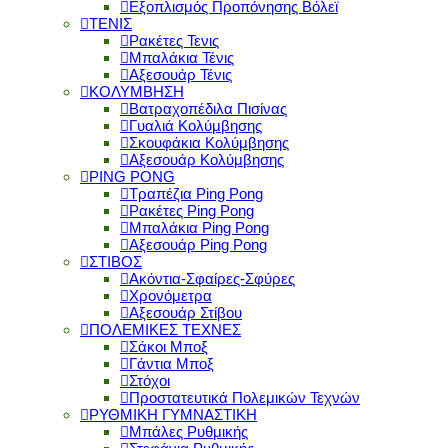
Εξοπλισμός Προπόνησης Βόλεϊ
ΤΕΝΙΣ
Ρακέτες Τενις
Μπαλάκια Τένις
Αξεσουάρ Τένις
ΚΟΛΥΜΒΗΣΗ
Βατραχοπέδιλα Πισίνας
Γυαλιά Κολύμβησης
Σκουφάκια Κολύμβησης
Αξεσουάρ Κολύμβησης
PING PONG
Τραπέζια Ping Pong
Ρακέτες Ping Pong
Μπαλάκια Ping Pong
Αξεσουάρ Ping Pong
ΣΤΙΒΟΣ
Ακόντια-Σφαίρες-Σφύρες
Χρονόμετρα
Αξεσουάρ Στίβου
ΠΟΛΕΜΙΚΕΣ ΤΕΧΝΕΣ
Σάκοι Μποξ
Γάντια Μποξ
Στόχοι
Προστατευτικά Πολεμικών Τεχνών
ΡΥΘΜΙΚΗ ΓΥΜΝΑΣΤΙΚΗ
Μπάλες Ρυθμικής