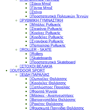
Σάκοι Μποξ
Γάντια Μποξ
Στόχοι
Προστατευτικά Πολεμικών Τεχνών
ΡΥΘΜΙΚΗ ΓΥΜΝΑΣΤΙΚΗ
Μπάλες Ρυθμικής
Στεφάνια Ρυθμικής
Κορίνες Ρυθμικής
Κορδέλες Ρυθμικής
Σχοινάκια Ρυθμικής
Παπούτσια Ρυθμικής
ROLLER - SKATE
Rollers
Skateboards
Προστατευτικά Skateboard
ΣΤΟΧΟΙ ΒΕΛΑΚΙΑ
OUTDOOR SPORT
ΕΙΔΗ ΠΑΡΑΛΙΑΣ
Ομπρέλες Θαλάσσης
Καρέκλες Θαλάσσης
Ξαπλώστρες Παραλίας
Φορητά Ψυγεία
Μάσκες - Αναπνευστήρες
Βατραχοπέδιλα Θαλάσσης
Ρακέτες Θαλάσσης
Φουσκωτά Παιχνίδια Θαλάσσης