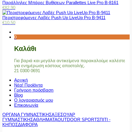
Παράλληλες Μπάρες Βυθίσεων Parallettes Live Pro Β-8161
€
82.90
Περιστρεφόμενες Λαβές Push Up LiveUp Pro Β-9411
€
10.50
0
Καλάθι
Για βαριά και μεγάλα αντικείμενα παρακαλούμε καλέστε
για ενημέρωση κόστους αποστολής.
21 0300 0691
Αρχική
Νέα! Προϊόντα
Γρήγορη πρόσβαση
Blog
Ο λογαριασμός μου
Επικοινωνία
ΟΡΓΑΝΑ ΓΥΜΝΑΣΤΙΚΗΣ
ΑΞΕΣΟΥΑΡ
ΓΥΜΝΑΣΤΙΚΗΣ
ΑΘΛΗΜΑΤΑ
OUTDOOR SPORT
ΣΠΙΤΙ -
ΚΗΠΟΣ
ΔΙΑΦΟΡΑ