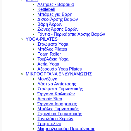
Αλτήρες - Βαράκια
Kettlebell
Μπάρες για Βάρη
Δίσκοι Άρσης Βαρών
Βάρη Άκρων
Ζώνες Άρσης Βαρών
Γάντια - Περικάρπια Άρσης Βαρών
YOGA-PILATES
Στρώματα Yoga
Μπάλες Pilates
Foam Roller
Τουβλάκια Yoga
Aerial Yoga
Αξεσουάρ Yoga Pilates
ΜΙΚΡΟΟΡΓΑΝΑ ΕΝΔΥΝΑΜΩΣΗΣ
Μονόζυγα
Λάστιχα Αντίστασης
Στρώματα Γυμναστικής
Όργανα Κοιλιακών
Aerobic Step
Όργανα Ισορροπίας
Μπάλες Γυμναστικής
Σχοινάκια Γυμναστικής
Ταναλάκια Χεριών
Τραμπολίνο
Μικροαξεσουάρ Προπόνησης