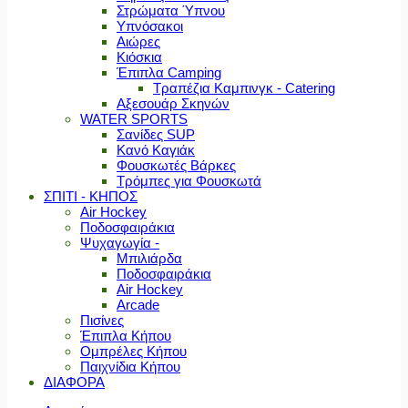
Στρώματα Ύπνου
Υπνόσακοι
Αιώρες
Κιόσκια
Έπιπλα Camping
Τραπέζια Καμπινγκ - Catering
Αξεσουάρ Σκηνών
WATER SPORTS
Σανίδες SUP
Κανό Καγιάκ
Φουσκωτές Βάρκες
Τρόμπες για Φουσκωτά
ΣΠΙΤΙ - ΚΗΠΟΣ
Air Hockey
Ποδοσφαιράκια
Ψυχαγωγία -
Μπιλιάρδα
Ποδοσφαιράκια
Air Hockey
Arcade
Πισίνες
Έπιπλα Κήπου
Ομπρέλες Κήπου
Παιχνίδια Κήπου
ΔΙΑΦΟΡΑ