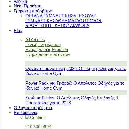
Αρχική
Νέα! Προϊόντα
Γρήγορη πρόσβαση
ΟΡΓΑΝΑ ΓΥΜΝΑΣΤΙΚΗΣ
ΑΞΕΣΟΥΑΡ
ΓΥΜΝΑΣΤΙΚΗΣ
ΑΘΛΗΜΑΤΑ
OUTDOOR
SPORT
ΣΠΙΤΙ - ΚΗΠΟΣ
ΔΙΑΦΟΡΑ
Blog
All Articles
Γενική ενημέρωση
Ενημερώσεις Fitaction
Ενημέρωση προϊόντων
Όργανα Γυμναστικής 2026: Ο Πλήρης Οδηγός για το
Ιδανικό Home Gym
Power Rack για Γκαράζ: Ο Απόλυτος Οδηγός για το
Ιδανικό Home Gym
Στρώμα Pilates: Ο Απόλυτος Οδηγός Επιλογής &
Προστασίας για το 2026
Ο λογαριασμός μου
Επικοινωνία
210 300 06 91