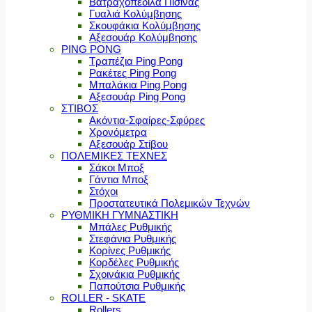
Βατραχοπέδιλα Πισίνας
Γυαλιά Κολύμβησης
Σκουφάκια Κολύμβησης
Αξεσουάρ Κολύμβησης
PING PONG
Τραπέζια Ping Pong
Ρακέτες Ping Pong
Μπαλάκια Ping Pong
Αξεσουάρ Ping Pong
ΣΤΙΒΟΣ
Ακόντια-Σφαίρες-Σφύρες
Χρονόμετρα
Αξεσουάρ Στίβου
ΠΟΛΕΜΙΚΕΣ ΤΕΧΝΕΣ
Σάκοι Μποξ
Γάντια Μποξ
Στόχοι
Προστατευτικά Πολεμικών Τεχνών
ΡΥΘΜΙΚΗ ΓΥΜΝΑΣΤΙΚΗ
Μπάλες Ρυθμικής
Στεφάνια Ρυθμικής
Κορίνες Ρυθμικής
Κορδέλες Ρυθμικής
Σχοινάκια Ρυθμικής
Παπούτσια Ρυθμικής
ROLLER - SKATE
Rollers