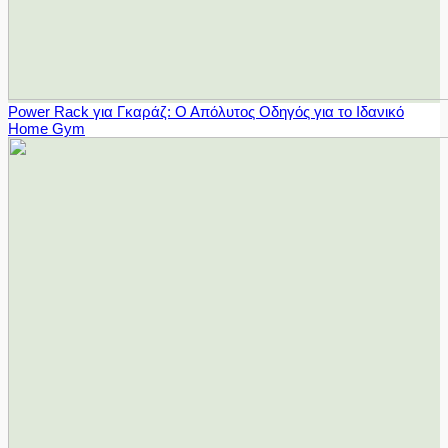
Power Rack για Γκαράζ: Ο Απόλυτος Οδηγός για το Ιδανικό
Home Gym