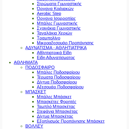
Στρώματα Γυμναστικής
Όργανα Κοιλιακών
Aerobic Step
Όργανα Ισορροπίας
Μπάλες Γυμναστικής
Σχοινάκια Γυμναστικής
Ταναλάκια Χεριών
Τραμπολίνο
Μικροαξεσουάρ Προπόνησης
ΑΔΥΝΑΤΙΣΜΑ - ΑΘΛΗΤΙΑΤΡΙΚΑ
Αθλητιατρικά Είδη
Είδη Αδυνατίσματος
ΑΘΛΗΜΑΤΑ
ΠΟΔΟΣΦΑΙΡΟ
Μπάλες Ποδοσφαίρου
Τέρματα Ποδοσφαίρου
Δίχτυα Ποδοσφαίρου
Αξεσουάρ Ποδοσφαίρου
ΜΠΑΣΚΕΤ
Μπάλες Μπάσκετ
Μπασκέτες Φορητές
Ταμπλό Μπασκέτας
Στεφάνια Μπασκέτας
Δίχτυα Μπασκέτας
Εξοπλισμός Προπόνησης Μπάσκετ
ΒΟΛΛΕΥ