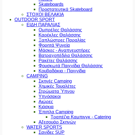
Skateboards
Προστατευτικά Skateboard
ΣΤΟΧΟΙ ΒΕΛΑΚΙΑ
OUTDOOR SPORT
ΕΙΔΗ ΠΑΡΑΛΙΑΣ
Ομπρέλες Θαλάσσης
Καρέκλες Θαλάσσης
Ξαπλώστρες Παραλίας
Φορητά Ψυγεία
Μάσκες - Αναπνευστήρες
Βατραχοπέδιλα Θαλάσσης
Ρακέτες Θαλάσσης
Φουσκωτά Παιχνίδια Θαλάσσης
Κουβαδάκια - Παιχνίδια
CAMPING
Σκηνές Camping
Χημικές Τουαλέτες
Στρώματα Ύπνου
Υπνόσακοι
Αιώρες
Κιόσκια
Έπιπλα Camping
Τραπέζια Καμπινγκ - Catering
Αξεσουάρ Σκηνών
WATER SPORTS
Σανίδες SUP