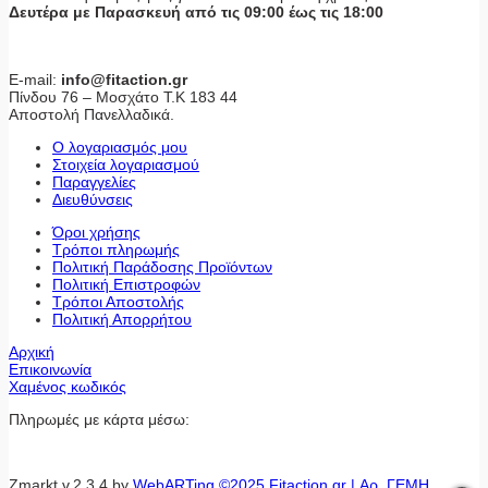
Δευτέρα με Παρασκευή από τις 09:00 έως τις 18:00
E-mail:
info@fitaction.gr
Πίνδου 76 – Μοσχάτο Τ.Κ 183 44
Αποστολή Πανελλαδικά.
Ο λογαριασμός μου
Στοιχεία λογαριασμού
Παραγγελίες
Διευθύνσεις
Όροι χρήσης
Τρόποι πληρωμής
Πολιτική Παράδοσης Προϊόντων
Πολιτική Επιστροφών
Τρόποι Αποστολής
Πολιτική Απορρήτου
Αρχική
Επικοινωνία
Χαμένος κωδικός
Πληρωμές με κάρτα μέσω:
Zmarkt v.2.3.4 by
WebARTing ©2025 Fitaction.gr | Αρ. ΓΕΜΗ