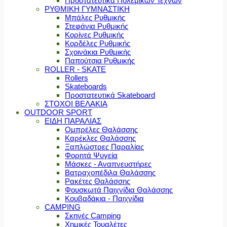
Προστατευτικά Πολεμικών Τεχνών
ΡΥΘΜΙΚΗ ΓΥΜΝΑΣΤΙΚΗ
Μπάλες Ρυθμικής
Στεφάνια Ρυθμικής
Κορίνες Ρυθμικής
Κορδέλες Ρυθμικής
Σχοινάκια Ρυθμικής
Παπούτσια Ρυθμικής
ROLLER - SKATE
Rollers
Skateboards
Προστατευτικά Skateboard
ΣΤΟΧΟΙ ΒΕΛΑΚΙΑ
OUTDOOR SPORT
ΕΙΔΗ ΠΑΡΑΛΙΑΣ
Ομπρέλες Θαλάσσης
Καρέκλες Θαλάσσης
Ξαπλώστρες Παραλίας
Φορητά Ψυγεία
Μάσκες - Αναπνευστήρες
Βατραχοπέδιλα Θαλάσσης
Ρακέτες Θαλάσσης
Φουσκωτά Παιχνίδια Θαλάσσης
Κουβαδάκια - Παιχνίδια
CAMPING
Σκηνές Camping
Χημικές Τουαλέτες