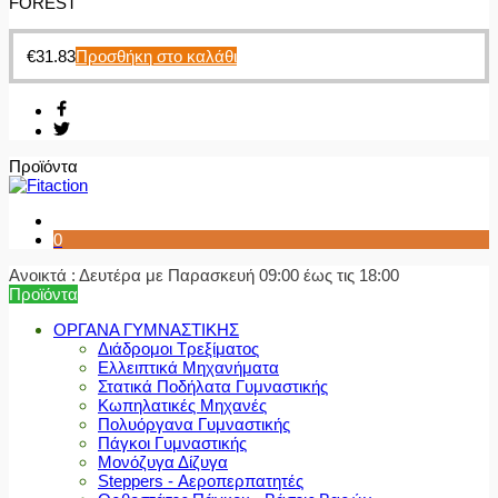
FOREST
€
31.83
Προσθήκη στο καλάθι
Προϊόντα
0
Ανοικτά : Δευτέρα με Παρασκευή 09:00 έως τις 18:00
Προϊόντα
ΟΡΓΑΝΑ ΓΥΜΝΑΣΤΙΚΗΣ
Διάδρομοι Τρεξίματος
Ελλειπτικά Μηχανήματα
Στατικά Ποδήλατα Γυμναστικής
Κωπηλατικές Μηχανές
Πολυόργανα Γυμναστικής
Πάγκοι Γυμναστικής
Μονόζυγα Δίζυγα
Steppers - Αεροπερπατητές