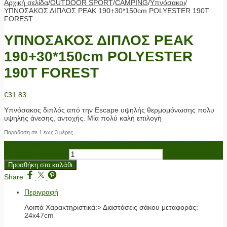
Αρχική σελίδα
/
OUTDOOR SPORT
/
CAMPING
/
Υπνόσακοι
/
ΥΠΝΟΣΑΚΟΣ ΔΙΠΛΟΣ PEAK 190+30*150cm POLYESTER 190T
FOREST
ΥΠΝΟΣΑΚΟΣ ΔΙΠΛΟΣ PEAK
190+30*150cm POLYESTER
190T FOREST
€
31.83
Υπνόσακος διπλός από την Escape υψηλής θερμομόνωσης πολυ
υψηλής άνεσης, αντοχής. Μία πολύ καλή επιλογή
Παράδοση σε 1 έως 3 μέρες
ΥΠΝΟΣΑΚΟΣ ΔΙΠΛΟΣ PEAK 190+30*150cm POLYESTER 190T
FOREST ποσότητα
Προσθήκη στο καλάθι
Share
Περιγραφή
Λοιπά Χαρακτηριστικά:> Διαστάσεις σάκου μεταφοράς:
24x47cm