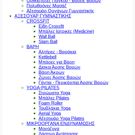
Ορθοστάτες Πάγκου - Βάσεις Βαρών
Πολυθρόνες Μασάζ
Αξεσουάρ Οργάνων Γυμναστικής
ΑΞΕΣΟΥΑΡ ΓΥΜΝΑΣΤΙΚΗΣ
CROSSFIT
Είδη Crossfit
Μπάλες Ιατρικές (Medicine)
Wall Ball
Slam Ball
ΒΑΡΗ
Αλτήρες - Βαράκια
Kettlebell
Μπάρες για Βάρη
Δίσκοι Άρσης Βαρών
Βάρη Άκρων
Ζώνες Άρσης Βαρών
Γάντια - Περικάρπια Άρσης Βαρών
YOGA-PILATES
Στρώματα Yoga
Μπάλες Pilates
Foam Roller
Τουβλάκια Yoga
Aerial Yoga
Αξεσουάρ Yoga Pilates
ΜΙΚΡΟΟΡΓΑΝΑ ΕΝΔΥΝΑΜΩΣΗΣ
Μονόζυγα
Λάστιχα Αντίστασης