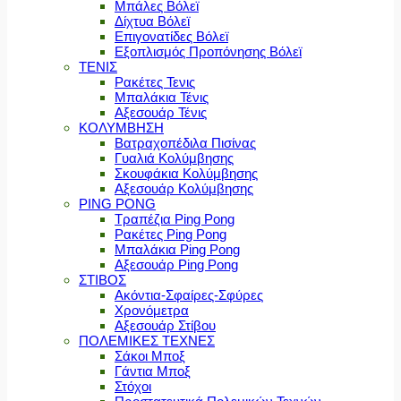
Μπάλες Βόλεϊ
Δίχτυα Βόλεϊ
Επιγονατίδες Βόλεϊ
Εξοπλισμός Προπόνησης Βόλεϊ
ΤΕΝΙΣ
Ρακέτες Τενις
Μπαλάκια Τένις
Αξεσουάρ Τένις
ΚΟΛΥΜΒΗΣΗ
Βατραχοπέδιλα Πισίνας
Γυαλιά Κολύμβησης
Σκουφάκια Κολύμβησης
Αξεσουάρ Κολύμβησης
PING PONG
Τραπέζια Ping Pong
Ρακέτες Ping Pong
Μπαλάκια Ping Pong
Αξεσουάρ Ping Pong
ΣΤΙΒΟΣ
Ακόντια-Σφαίρες-Σφύρες
Χρονόμετρα
Αξεσουάρ Στίβου
ΠΟΛΕΜΙΚΕΣ ΤΕΧΝΕΣ
Σάκοι Μποξ
Γάντια Μποξ
Στόχοι