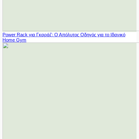
Power Rack για Γκαράζ: Ο Απόλυτος Οδηγός για το Ιδανικό
Home Gym