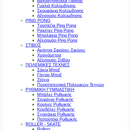
Βατραχοπέδιλα Πισίνας
Γυαλιά Κολύμβησης
Σκουφάκια Κολύμβησης
Αξεσουάρ Κολύμβησης
PING PONG
Τραπέζια Ping Pong
Ρακέτες Ping Pong
Μπαλάκια Ping Pong
Αξεσουάρ Ping Pong
ΣΤΙΒΟΣ
Ακόντια-Σφαίρες-Σφύρες
Χρονόμετρα
Αξεσουάρ Στίβου
ΠΟΛΕΜΙΚΕΣ ΤΕΧΝΕΣ
Σάκοι Μποξ
Γάντια Μποξ
Στόχοι
Προστατευτικά Πολεμικών Τεχνών
ΡΥΘΜΙΚΗ ΓΥΜΝΑΣΤΙΚΗ
Μπάλες Ρυθμικής
Στεφάνια Ρυθμικής
Κορίνες Ρυθμικής
Κορδέλες Ρυθμικής
Σχοινάκια Ρυθμικής
Παπούτσια Ρυθμικής
ROLLER - SKATE
Rollers