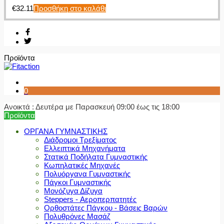
€
32.11
Προσθήκη στο καλάθι
Προϊόντα
0
Ανοικτά : Δευτέρα με Παρασκευή 09:00 έως τις 18:00
Προϊόντα
ΟΡΓΑΝΑ ΓΥΜΝΑΣΤΙΚΗΣ
Διάδρομοι Τρεξίματος
Ελλειπτικά Μηχανήματα
Στατικά Ποδήλατα Γυμναστικής
Κωπηλατικές Μηχανές
Πολυόργανα Γυμναστικής
Πάγκοι Γυμναστικής
Μονόζυγα Δίζυγα
Steppers - Αεροπερπατητές
Ορθοστάτες Πάγκου - Βάσεις Βαρών
Πολυθρόνες Μασάζ