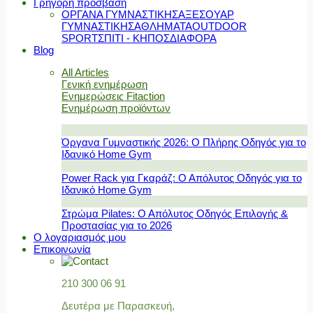
Γρήγορη πρόσβαση
ΟΡΓΑΝΑ ΓΥΜΝΑΣΤΙΚΗΣ
ΑΞΕΣΟΥΑΡ
ΓΥΜΝΑΣΤΙΚΗΣ
ΑΘΛΗΜΑΤΑ
OUTDOOR
SPORT
ΣΠΙΤΙ - ΚΗΠΟΣ
ΔΙΑΦΟΡΑ
Blog
All Articles
Γενική ενημέρωση
Ενημερώσεις Fitaction
Ενημέρωση προϊόντων
Όργανα Γυμναστικής 2026: Ο Πλήρης Οδηγός για το
Ιδανικό Home Gym
Power Rack για Γκαράζ: Ο Απόλυτος Οδηγός για το
Ιδανικό Home Gym
Στρώμα Pilates: Ο Απόλυτος Οδηγός Επιλογής &
Προστασίας για το 2026
Ο λογαριασμός μου
Επικοινωνία
210 300 06 91
Δευτέρα με Παρασκευή,