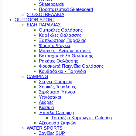
Skateboards
Προστατευτικά Skateboard
ΣΤΟΧΟΙ ΒΕΛΑΚΙΑ
OUTDOOR SPORT
ΕΙΔΗ ΠΑΡΑΛΙΑΣ
Ομπρέλες Θαλάσσης
Καρέκλες Θαλάσσης
Ξαπλώστρες Παραλίας
Φορητά Ψυγεία
Μάσκες - Αναπνευστήρες
Βατραχοπέδιλα Θαλάσσης
Ρακέτες Θαλάσσης
Φουσκωτά Παιχνίδια Θαλάσσης
Κουβαδάκια - Παιχνίδια
CAMPING
Σκηνές Camping
Χημικές Τουαλέτες
Στρώματα Ύπνου
Υπνόσακοι
Αιώρες
Κιόσκια
Έπιπλα Camping
Τραπέζια Καμπινγκ - Catering
Αξεσουάρ Σκηνών
WATER SPORTS
Σανίδες SUP