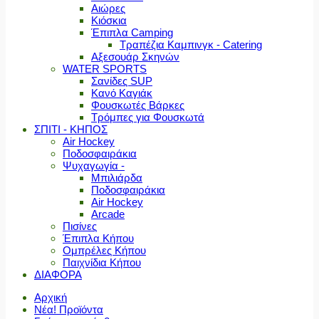
Αιώρες
Κιόσκια
Έπιπλα Camping
Τραπέζια Καμπινγκ - Catering
Αξεσουάρ Σκηνών
WATER SPORTS
Σανίδες SUP
Κανό Καγιάκ
Φουσκωτές Βάρκες
Τρόμπες για Φουσκωτά
ΣΠΙΤΙ - ΚΗΠΟΣ
Air Hockey
Ποδοσφαιράκια
Ψυχαγωγία -
Μπιλιάρδα
Ποδοσφαιράκια
Air Hockey
Arcade
Πισίνες
Έπιπλα Κήπου
Ομπρέλες Κήπου
Παιχνίδια Κήπου
ΔΙΑΦΟΡΑ
Αρχική
Νέα! Προϊόντα