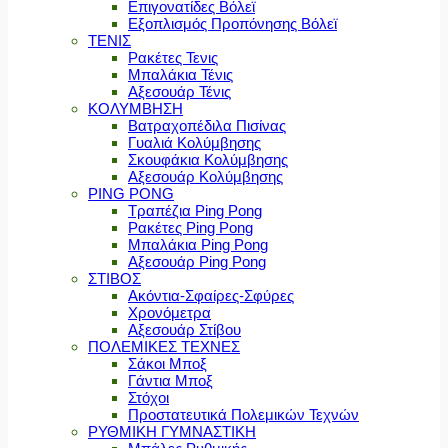
Επιγονατίδες Βόλεϊ
Εξοπλισμός Προπόνησης Βόλεϊ
ΤΕΝΙΣ
Ρακέτες Τενις
Μπαλάκια Τένις
Αξεσουάρ Τένις
ΚΟΛΥΜΒΗΣΗ
Βατραχοπέδιλα Πισίνας
Γυαλιά Κολύμβησης
Σκουφάκια Κολύμβησης
Αξεσουάρ Κολύμβησης
PING PONG
Τραπέζια Ping Pong
Ρακέτες Ping Pong
Μπαλάκια Ping Pong
Αξεσουάρ Ping Pong
ΣΤΙΒΟΣ
Ακόντια-Σφαίρες-Σφύρες
Χρονόμετρα
Αξεσουάρ Στίβου
ΠΟΛΕΜΙΚΕΣ ΤΕΧΝΕΣ
Σάκοι Μποξ
Γάντια Μποξ
Στόχοι
Προστατευτικά Πολεμικών Τεχνών
ΡΥΘΜΙΚΗ ΓΥΜΝΑΣΤΙΚΗ