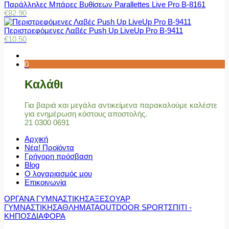
Παράλληλες Μπάρες Βυθίσεων Parallettes Live Pro Β-8161
€
82.90
Περιστρεφόμενες Λαβές Push Up LiveUp Pro Β-9411
€
10.50
0
Καλάθι
Για βαριά και μεγάλα αντικείμενα παρακαλούμε καλέστε
για ενημέρωση κόστους αποστολής.
21 0300 0691
Αρχική
Νέα! Προϊόντα
Γρήγορη πρόσβαση
Blog
Ο λογαριασμός μου
Επικοινωνία
ΟΡΓΑΝΑ ΓΥΜΝΑΣΤΙΚΗΣ
ΑΞΕΣΟΥΑΡ
ΓΥΜΝΑΣΤΙΚΗΣ
ΑΘΛΗΜΑΤΑ
OUTDOOR SPORT
ΣΠΙΤΙ -
ΚΗΠΟΣ
ΔΙΑΦΟΡΑ