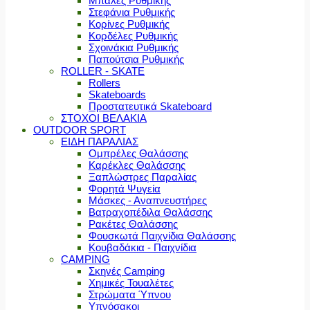
Μπάλες Ρυθμικής
Στεφάνια Ρυθμικής
Κορίνες Ρυθμικής
Κορδέλες Ρυθμικής
Σχοινάκια Ρυθμικής
Παπούτσια Ρυθμικής
ROLLER - SKATE
Rollers
Skateboards
Προστατευτικά Skateboard
ΣΤΟΧΟΙ ΒΕΛΑΚΙΑ
OUTDOOR SPORT
ΕΙΔΗ ΠΑΡΑΛΙΑΣ
Ομπρέλες Θαλάσσης
Καρέκλες Θαλάσσης
Ξαπλώστρες Παραλίας
Φορητά Ψυγεία
Μάσκες - Αναπνευστήρες
Βατραχοπέδιλα Θαλάσσης
Ρακέτες Θαλάσσης
Φουσκωτά Παιχνίδια Θαλάσσης
Κουβαδάκια - Παιχνίδια
CAMPING
Σκηνές Camping
Χημικές Τουαλέτες
Στρώματα Ύπνου
Υπνόσακοι