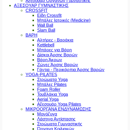
Αξεσουάρ Οργάνων Γυμναστικής
ΑΞΕΣΟΥΑΡ ΓΥΜΝΑΣΤΙΚΗΣ
CROSSFIT
Είδη Crossfit
Μπάλες Ιατρικές (Medicine)
Wall Ball
Slam Ball
ΒΑΡΗ
Αλτήρες - Βαράκια
Kettlebell
Μπάρες για Βάρη
Δίσκοι Άρσης Βαρών
Βάρη Άκρων
Ζώνες Άρσης Βαρών
Γάντια - Περικάρπια Άρσης Βαρών
YOGA-PILATES
Στρώματα Yoga
Μπάλες Pilates
Foam Roller
Τουβλάκια Yoga
Aerial Yoga
Αξεσουάρ Yoga Pilates
ΜΙΚΡΟΟΡΓΑΝΑ ΕΝΔΥΝΑΜΩΣΗΣ
Μονόζυγα
Λάστιχα Αντίστασης
Στρώματα Γυμναστικής
Όργανα Κοιλιακών