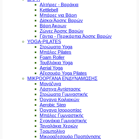
Αλτήρες - Βαράκια
Kettlebell
Μπάρες για Βάρη
Δίσκοι Άρσης Βαρών
Βάρη Άκρων
Ζώνες Άρσης Βαρών
Γάντια - Περικάρπια Άρσης Βαρών
YOGA-PILATES
Στρώματα Yoga
Μπάλες Pilates
Foam Roller
Τουβλάκια Yoga
Aerial Yoga
Αξεσουάρ Yoga Pilates
ΜΙΚΡΟΟΡΓΑΝΑ ΕΝΔΥΝΑΜΩΣΗΣ
Μονόζυγα
Λάστιχα Αντίστασης
Στρώματα Γυμναστικής
Όργανα Κοιλιακών
Aerobic Step
Όργανα Ισορροπίας
Μπάλες Γυμναστικής
Σχοινάκια Γυμναστικής
Ταναλάκια Χεριών
Τραμπολίνο
Μικροαξεσουάρ Προπόνησης