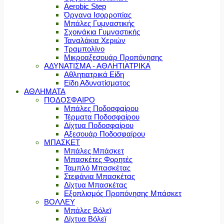
Aerobic Step
Όργανα Ισορροπίας
Μπάλες Γυμναστικής
Σχοινάκια Γυμναστικής
Ταναλάκια Χεριών
Τραμπολίνο
Μικροαξεσουάρ Προπόνησης
ΑΔΥΝΑΤΙΣΜΑ - ΑΘΛΗΤΙΑΤΡΙΚΑ
Αθλητιατρικά Είδη
Είδη Αδυνατίσματος
ΑΘΛΗΜΑΤΑ
ΠΟΔΟΣΦΑΙΡΟ
Μπάλες Ποδοσφαίρου
Τέρματα Ποδοσφαίρου
Δίχτυα Ποδοσφαίρου
Αξεσουάρ Ποδοσφαίρου
ΜΠΑΣΚΕΤ
Μπάλες Μπάσκετ
Μπασκέτες Φορητές
Ταμπλό Μπασκέτας
Στεφάνια Μπασκέτας
Δίχτυα Μπασκέτας
Εξοπλισμός Προπόνησης Μπάσκετ
ΒΟΛΛΕΥ
Μπάλες Βόλεϊ
Δίχτυα Βόλεϊ